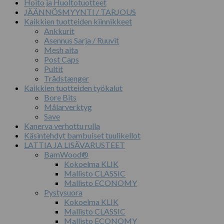
Hoito ja Huoltotuotteet
JÄÄNNÖSMYYNTI / TARJOUS
Kaikkien tuotteiden kiinnikkeet
Ankkurit
Asennus Sarja / Ruuvit
Mesh aita
Post Caps
Pultit
Trådstænger
Kaikkien tuotteiden työkalut
Bore Bits
Målarverktyg
Save
Kanerva verhottu rulla
Käsintehdyt bambuiset tuulikellot
LATTIA JA LISÄVARUSTEET
BamWood®
Kokoelma KLIK
Mallisto CLASSIC
Mallisto ECONOMY
Pystysuora
Kokoelma KLIK
Mallisto CLASSIC
Mallisto ECONOMY