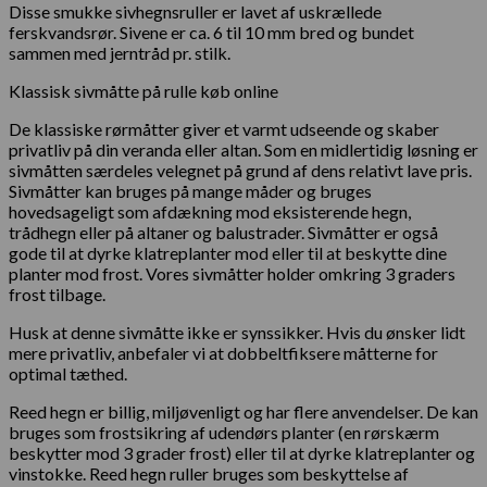
Disse smukke sivhegnsruller er lavet af uskrællede
ferskvandsrør. Sivene er ca. 6 til 10 mm bred og bundet
sammen med jerntråd pr. stilk.
Klassisk sivmåtte på rulle køb online
De klassiske rørmåtter giver et varmt udseende og skaber
privatliv på din veranda eller altan. Som en midlertidig løsning er
sivmåtten særdeles velegnet på grund af dens relativt lave pris.
Sivmåtter kan bruges på mange måder og bruges
hovedsageligt som afdækning mod eksisterende hegn,
trådhegn eller på altaner og balustrader. Sivmåtter er også
gode til at dyrke klatreplanter mod eller til at beskytte dine
planter mod frost. Vores sivmåtter holder omkring 3 graders
frost tilbage.
Husk at denne sivmåtte ikke er synssikker. Hvis du ønsker lidt
mere privatliv, anbefaler vi at dobbeltfiksere måtterne for
optimal tæthed.
Reed hegn er billig, miljøvenligt og har flere anvendelser. De kan
bruges som frostsikring af udendørs planter (en rørskærm
beskytter mod 3 grader frost) eller til at dyrke klatreplanter og
vinstokke. Reed hegn ruller bruges som beskyttelse af