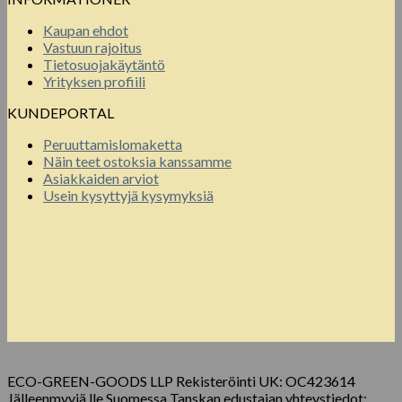
Kaupan ehdot
Vastuun rajoitus
Tietosuojakäytäntö
Yrityksen profiili
KUNDEPORTAL
Peruuttamislomaketta
Näin teet ostoksia kanssamme
Asiakkaiden arviot
Usein kysyttyjä kysymyksiä
ECO-GREEN-GOODS LLP Rekisteröinti UK: OC423614
Jälleenmyyjä lle Suomessa Tanskan edustajan yhteystiedot: