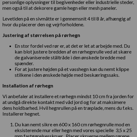
personlige oplysninger til begivenheder eller industrielle steder,
men også til at dekorere gamle hegn eller mesh paneler.
Levetiden på en sivmåtte er i gennemsnit 4 til 8 år, afhængig af
hvor du placerer den og vejrforholdene.
Justering af størrelsen på rørhegn
En stor fordel ved rør er, at det er let at arbejde med. Du
kan blot justere bredden af ​​en rørhegnrulle ved at skære
de galvaniserede ståltråde i den ønskede bredde med
spænder.
For at justere højden på et vasshegn kan du nemt klippe
stilkene i den ønskede højde med beskæringssaks.
Installation af rørhegn
Vi anbefaler at installere et rørhegn mindst 10 cm fra jorden for
at undgå direkte kontakt med våd jord og for at maksimere
dens holdbarhed. Hvil hegnrullen på en træplade, mens du f.eks.
Installerer hegnet.
Du kan nemt sikre en 600 x 160 cm rørhegnrulle mod en
eksisterende mur eller hegn med vores specielle 3,5 x 25
mm fastgørelsesskruer . Placer skruerne mellem rørene,