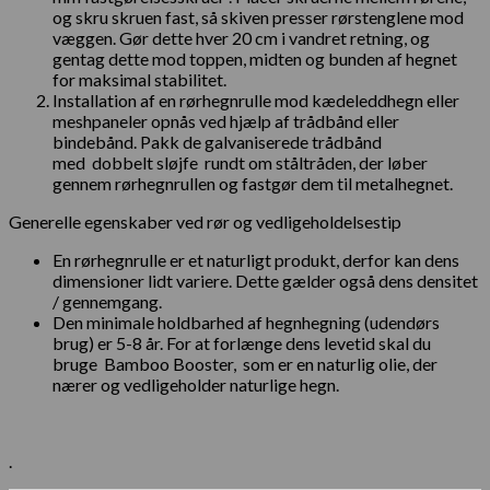
og skru skruen fast, så skiven presser rørstenglene mod
væggen. Gør dette hver 20 cm i vandret retning, og
gentag dette mod toppen, midten og bunden af ​​hegnet
for maksimal stabilitet.
Installation af en rørhegnrulle mod kædeleddhegn eller
meshpaneler opnås ved hjælp af trådbånd eller
bindebånd. Pakk de galvaniserede trådbånd
med dobbelt sløjfe rundt om ståltråden, der løber
gennem rørhegnrullen og fastgør dem til metalhegnet.
Generelle egenskaber ved rør og vedligeholdelsestip
En rørhegnrulle er et naturligt produkt, derfor kan dens
dimensioner lidt variere. Dette gælder også dens densitet
/ gennemgang.
Den minimale holdbarhed af hegnhegning (udendørs
brug) er 5-8 år. For at forlænge dens levetid skal du
bruge Bamboo Booster, som er en naturlig olie, der
nærer og vedligeholder naturlige hegn.
.