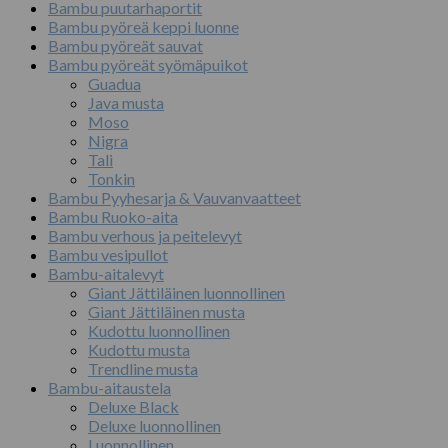
Bambu puutarhaportit
Bambu pyöreä keppi luonne
Bambu pyöreät sauvat
Bambu pyöreät syömäpuikot
Guadua
Java musta
Moso
Nigra
Tali
Tonkin
Bambu Pyyhesarja & Vauvanvaatteet
Bambu Ruoko-aita
Bambu verhous ja peitelevyt
Bambu vesipullot
Bambu-aitalevyt
Giant Jättiläinen luonnollinen
Giant Jättiläinen musta
Kudottu luonnollinen
Kudottu musta
Trendline musta
Bambu-aitaustela
Deluxe Black
Deluxe luonnollinen
Luonnollinen