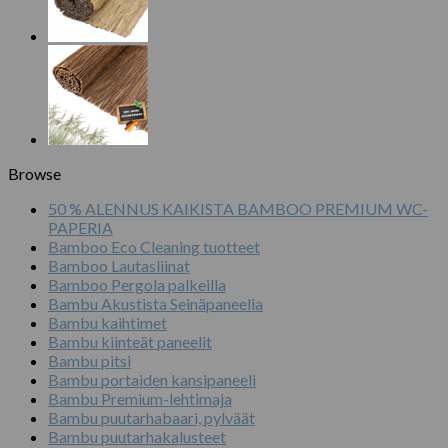
Browse
50 % ALENNUS KAIKISTA BAMBOO PREMIUM WC-
PAPERIA
Bamboo Eco Cleaning tuotteet
Bamboo Lautasliinat
Bamboo Pergola palkeilla
Bambu Akustista Seinäpaneelia
Bambu kaihtimet
Bambu kiinteät paneelit
Bambu pitsi
Bambu portaiden kansipaneeli
Bambu Premium-lehtimaja
Bambu puutarhabaari, pylväät
Bambu puutarhakalusteet