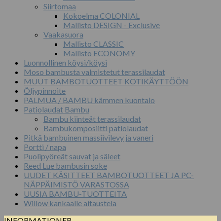
Siirtomaa
Kokoelma COLONIAL
Mallisto DESIGN - Exclusive
Vaakasuora
Mallisto CLASSIC
Mallisto ECONOMY
Luonnollinen köysi/köysi
Moso bambusta valmistetut terassilaudat
MUUT BAMBOTUOTTEET KOTIKÄYTTÖÖN
Öljypinnoite
PALMUA / BAMBU kämmen kuontalo
Patiolaudat Bambu
Bambu kiinteät terassilaudat
Bambukomposiitti patiolaudat
Pitkä bambuinen massiivilevy ja vaneri
Portti / napa
Puolipyöreät sauvat ja säleet
Reed Lue bambusin soke
UUDET KÄSITTEET BAMBOTUOTTEET JA PC-
NÄPPÄIMISTÖ VARASTOSSA
UUSIA BAMBU-TUOTTEITA
Willow kankaalle aitaustela
INFORMATIONER