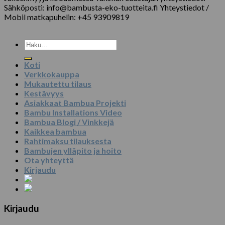
Sähköposti: info@bambusta-eko-tuotteita.fi Yhteystiedot /
Mobil matkapuhelin: +45 93909819
Etsi:
Koti
Verkkokauppa
Mukautettu tilaus
Kestävyys
Asiakkaat Bambua Projekti
Bambu Installations Video
Bambua Blogi / Vinkkejä
Kaikkea bambua
Rahtimaksu tilauksesta
Bambujen ylläpito ja hoito
Ota yhteyttä
Kirjaudu
Kirjaudu