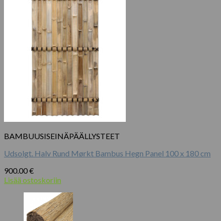
BAMBUUSISEINÄPÄÄLLYSTEET
Udsolgt. Halv Rund Mørkt Bambus Hegn Panel 100 x 180 cm
900.00
€
Lisää ostoskoriin