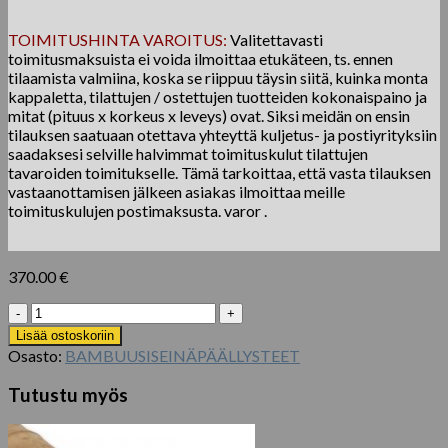
TOIMITUSHINTA VAROITUS:
Valitettavasti
toimitusmaksuista ei voida ilmoittaa etukäteen, ts. ennen
tilaamista valmiina, koska se riippuu täysin siitä, kuinka monta
kappaletta, tilattujen / ostettujen tuotteiden kokonaispaino ja
mitat (pituus x korkeus x leveys) ovat. Siksi meidän on ensin
tilauksen saatuaan otettava yhteyttä kuljetus- ja postiyrityksiin
saadaksesi selville halvimmat toimituskulut tilattujen
tavaroiden toimitukselle. Tämä tarkoittaa, että vasta tilauksen
vastaanottamisen jälkeen asiakas ilmoittaa meille
toimituskulujen postimaksusta. varor .
370.00
€
Tyk
Reed
Lisää ostoskoriin
Hegn
Osasto:
BAMBUUSISEINÄPÄÄLLYSTEET
Roll
300
Tutustu myös
x
150
cm