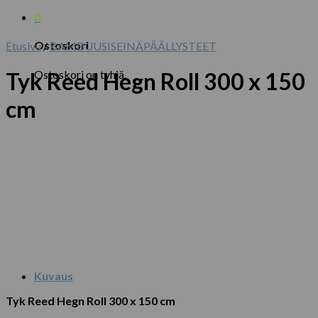
0
Ostoskori
Etusivu
/
BAMBUUSISEINÄPÄÄLLYSTEET
Ostoskori on tyhjä.
Tyk Reed Hegn Roll 300 x 150
cm
Kuvaus
Tyk Reed Hegn Roll 300 x 150 cm