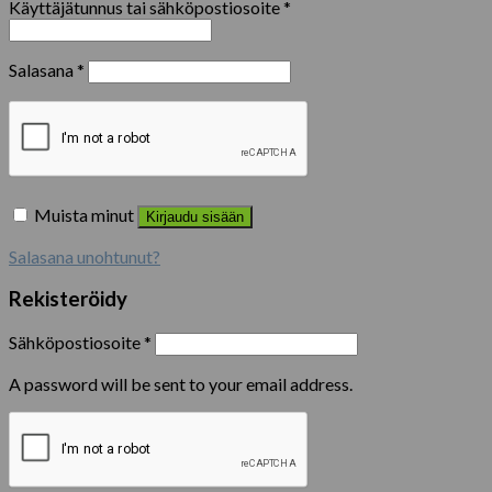
Käyttäjätunnus tai sähköpostiosoite
*
Salasana
*
Muista minut
Kirjaudu sisään
Salasana unohtunut?
Rekisteröidy
Sähköpostiosoite
*
A password will be sent to your email address.