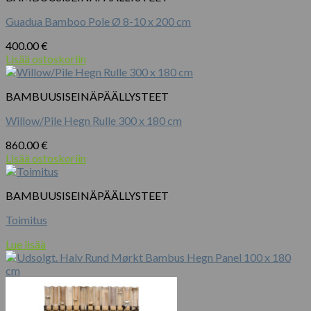
Guadua Bamboo Pole Ø 8-10 x 200 cm
400.00
€
Lisää ostoskoriin
BAMBUUSISEINÄPÄÄLLYSTEET
Willow/Pile Hegn Rulle 300 x 180 cm
860.00
€
Lisää ostoskoriin
BAMBUUSISEINÄPÄÄLLYSTEET
Toimitus
Lue lisää