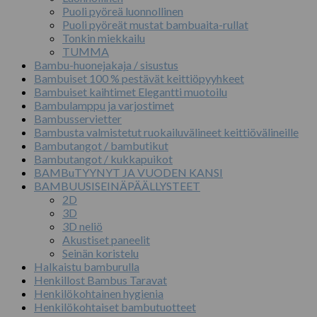
Puoli pyöreä luonnollinen
Puoli pyöreät mustat bambuaita-rullat
Tonkin miekkailu
TUMMA
Bambu-huonejakaja / sisustus
Bambuiset 100 % pestävät keittiöpyyhkeet
Bambuiset kaihtimet Elegantti muotoilu
Bambulamppu ja varjostimet
Bambusservietter
Bambusta valmistetut ruokailuvälineet keittiövälineille
Bambutangot / bambutikut
Bambutangot / kukkapuikot
BAMBuTYYNYT JA VUODEN KANSI
BAMBUUSISEINÄPÄÄLLYSTEET
2D
3D
3D neliö
Akustiset paneelit
Seinän koristelu
Halkaistu bamburulla
Henkillost Bambus Taravat
Henkilökohtainen hygienia
Henkilökohtaiset bambutuotteet