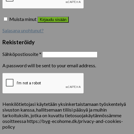
Muista minut
Kirjaudu sisään
Salasana unohtunut?
Rekisteröidy
Sähköpostiosoite
*
A password will be sent to your email address.
Henkilötietojasi käytetään yksinkertaistamaan työskentelyä
sivuston kanssa, hallitsemaan tiliisi pääsyä ja muihin
tarkoituksiin, jotka on kuvattu tietosuojakäytännössämme
osoitteessa https://byg-ecohome.dk/privacy-and-cookies-
policy