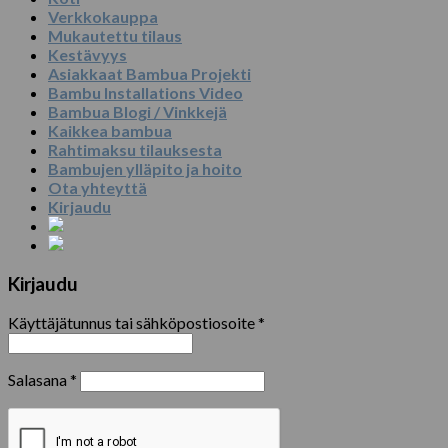
Verkkokauppa
Mukautettu tilaus
Kestävyys
Asiakkaat Bambua Projekti
Bambu Installations Video
Bambua Blogi / Vinkkejä
Kaikkea bambua
Rahtimaksu tilauksesta
Bambujen ylläpito ja hoito
Ota yhteyttä
Kirjaudu
Kirjaudu
Käyttäjätunnus tai sähköpostiosoite
*
Salasana
*