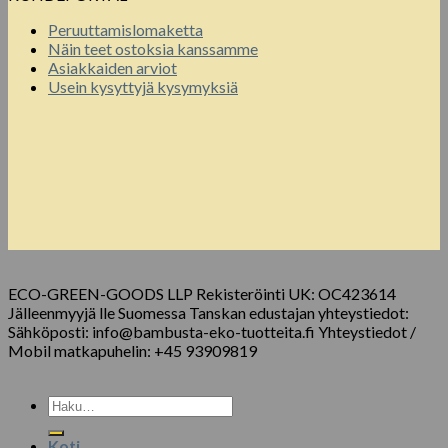
Peruuttamislomaketta
Näin teet ostoksia kanssamme
Asiakkaiden arviot
Usein kysyttyjä kysymyksiä
ECO-GREEN-GOODS LLP Rekisteröinti UK: OC423614
Jälleenmyyjä lle Suomessa Tanskan edustajan yhteystiedot:
Sähköposti: info@bambusta-eko-tuotteita.fi Yhteystiedot /
Mobil matkapuhelin: +45 93909819
Etsi:
Koti