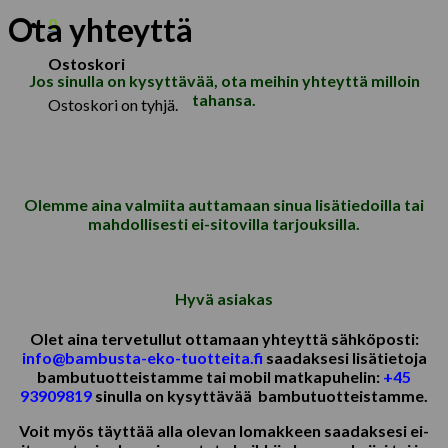
Ota yhteyttä
0
Ostoskori
Jos sinulla on kysyttävää, ota meihin yhteyttä milloin
tahansa.
Ostoskori on tyhjä.
Olemme aina valmiita auttamaan sinua lisätiedoilla tai
mahdollisesti ei-sitovilla tarjouksilla.
Hyvä asiakas
Olet aina tervetullut ottamaan yhteyttä
sähköposti:
info@bambusta-eko-tuotteita.fi
saadaksesi lisätietoja
bambutuotteistamme tai
mobil matkapuhelin:
+45
93909819
sinulla on
kysyttävää
bambutuotteistamme.
Voit myös täyttää alla olevan lomakkeen saadaksesi ei-