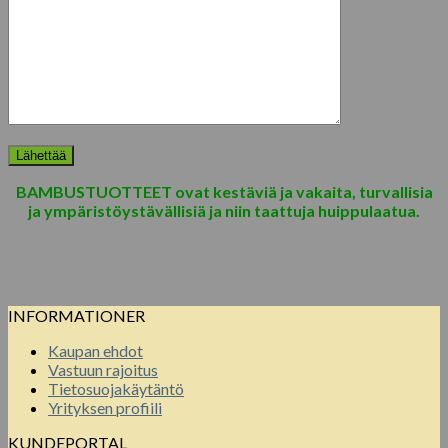
BAMBUSTUOTTEET ovat kestäviä ja vakaita, turvallisia
ja ympäristöystävällisiä ja niin taattuja huippulaatua.
INFORMATIONER
Kaupan ehdot
Vastuun rajoitus
Tietosuojakäytäntö
Yrityksen profiili
KUNDEPORTAL