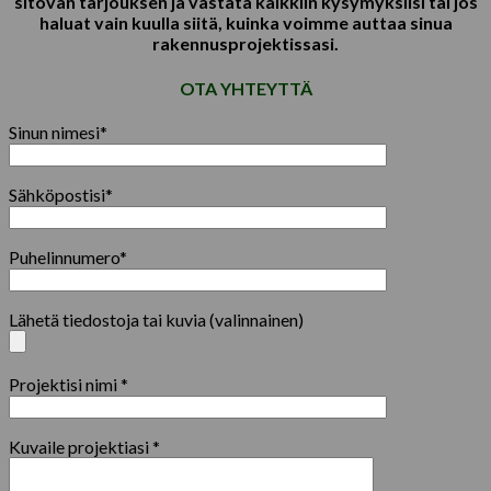
sitovan tarjouksen ja vastata kaikkiin kysymyksiisi tai jos
haluat vain kuulla siitä, kuinka voimme auttaa sinua
rakennusprojektissasi.
OTA YHTEYTTÄ
Sinun nimesi*
Sähköpostisi*
Puhelinnumero*
Lähetä tiedostoja tai kuvia (valinnainen)
Projektisi nimi *
Kuvaile projektiasi *