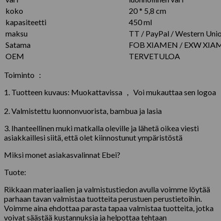
koko
20 * 5,8 cm
kapasiteetti
450 ml
maksu
TT / PayPal / Western Uni
Satama
FOB XIAMEN / EXW XIA
OEM
TERVETULOA
Toiminto :
1. Tuotteen kuvaus: Muokattavissa ， Voi mukauttaa sen logoa
2. Valmistettu luonnonvuorista, bambua ja lasia
3. Ihanteellinen muki matkalla oleville ja lähetä oikea viesti
asiakkaillesi siitä, että olet kiinnostunut ympäristöstä
Miksi monet asiakasvalinnat Ebei?
Tuote:
Rikkaan materiaalien ja valmistustiedon avulla voimme löytää
parhaan tavan valmistaa tuotteita perustuen perustietoihin.
Voimme aina ehdottaa parasta tapaa valmistaa tuotteita, jotka
voivat säästää kustannuksia ja helpottaa tehtaan