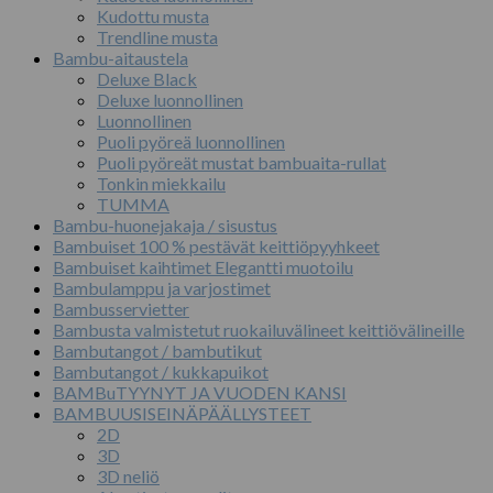
Kudottu musta
Trendline musta
Bambu-aitaustela
Deluxe Black
Deluxe luonnollinen
Luonnollinen
Puoli pyöreä luonnollinen
Puoli pyöreät mustat bambuaita-rullat
Tonkin miekkailu
TUMMA
Bambu-huonejakaja / sisustus
Bambuiset 100 % pestävät keittiöpyyhkeet
Bambuiset kaihtimet Elegantti muotoilu
Bambulamppu ja varjostimet
Bambusservietter
Bambusta valmistetut ruokailuvälineet keittiövälineille
Bambutangot / bambutikut
Bambutangot / kukkapuikot
BAMBuTYYNYT JA VUODEN KANSI
BAMBUUSISEINÄPÄÄLLYSTEET
2D
3D
3D neliö