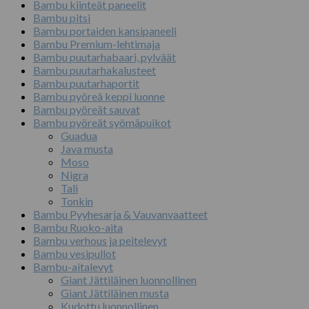
Bambu kiinteät paneelit
Bambu pitsi
Bambu portaiden kansipaneeli
Bambu Premium-lehtimaja
Bambu puutarhabaari, pylväät
Bambu puutarhakalusteet
Bambu puutarhaportit
Bambu pyöreä keppi luonne
Bambu pyöreät sauvat
Bambu pyöreät syömäpuikot
Guadua
Java musta
Moso
Nigra
Tali
Tonkin
Bambu Pyyhesarja & Vauvanvaatteet
Bambu Ruoko-aita
Bambu verhous ja peitelevyt
Bambu vesipullot
Bambu-aitalevyt
Giant Jättiläinen luonnollinen
Giant Jättiläinen musta
Kudottu luonnollinen