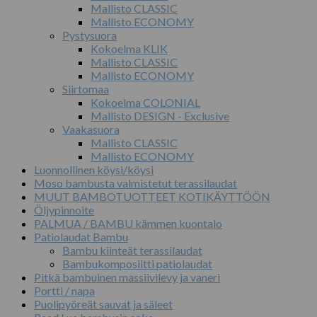
Mallisto CLASSIC
Mallisto ECONOMY
Pystysuora
Kokoelma KLIK
Mallisto CLASSIC
Mallisto ECONOMY
Siirtomaa
Kokoelma COLONIAL
Mallisto DESIGN - Exclusive
Vaakasuora
Mallisto CLASSIC
Mallisto ECONOMY
Luonnollinen köysi/köysi
Moso bambusta valmistetut terassilaudat
MUUT BAMBOTUOTTEET KOTIKÄYTTÖÖN
Öljypinnoite
PALMUA / BAMBU kämmen kuontalo
Patiolaudat Bambu
Bambu kiinteät terassilaudat
Bambukomposiitti patiolaudat
Pitkä bambuinen massiivilevy ja vaneri
Portti / napa
Puolipyöreät sauvat ja säleet