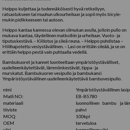
Helppo kuljettaa ja todennäköisesti hyvä retkeilyyn,
ratsastukseen tai muuhun ulkourheiluun ja sopii myös bicyle-
mukin pidikkeeseen tai autoon.
Helppo kantaa kannessa olevan silmukan avulla, jolloin pullo on
mukava kantaa, täydellinen matkoihin ja urheiluun. Vuoto- ja
tiputuskestävä. – Kiillotus ja sileä reuna. – Helppo puhdistaa –
Hiilihapotettu vesiystävällinen. – Lasi on erittäin sileää, ja se on
erittäin helppo pestä vain puhtaalla vedellä.
Bambukuoret ja kannet luonteeltaan ympäristöystävälliset,
uudelleenkäytettävät, lämmönkestävät, tippa- ja
murskatut. Bambukuoren vesipullo ja bambukansi
Ympäristöystävällinen uudelleenkäytettävä bambuvesipullo.
nimi
Ympäristöystävällinen lasip
Malli NO:
EB-B5780
materiaali
luonnollinen bambu ja lä
tiiviste
pahvi
MOQ
100kpl
OEM
tervetuloa
väri
luonnollinen väri