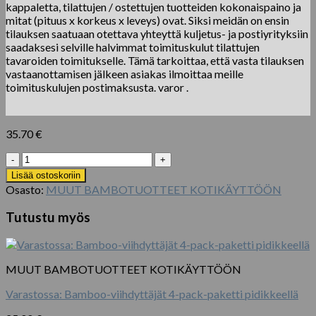
kappaletta, tilattujen / ostettujen tuotteiden kokonaispaino ja
mitat (pituus x korkeus x leveys) ovat. Siksi meidän on ensin
tilauksen saatuaan otettava yhteyttä kuljetus- ja postiyrityksiin
saadaksesi selville halvimmat toimituskulut tilattujen
tavaroiden toimitukselle. Tämä tarkoittaa, että vasta tilauksen
vastaanottamisen jälkeen asiakas ilmoittaa meille
toimituskulujen postimaksusta. varor .
35.70
€
Luonnollinen
bambusta
Lisää ostoskoriin
karkaistua
Osasto:
MUUT BAMBOTUOTTEET KOTIKÄYTTÖÖN
lasipulloa
määrä
Tutustu myös
MUUT BAMBOTUOTTEET KOTIKÄYTTÖÖN
Varastossa: Bamboo-viihdyttäjät 4-pack-paketti pidikkeellä