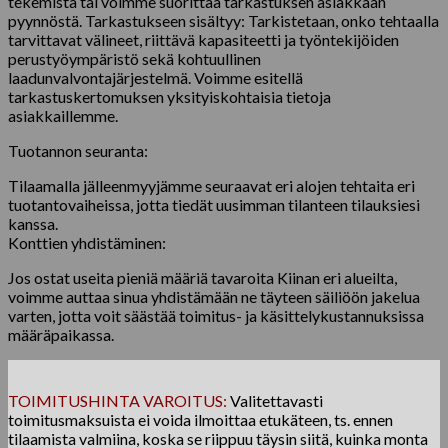
tekemistä tai voimme suorittaa tarkastuksen asiakkaan
pyynnöstä. Tarkastukseen sisältyy: Tarkistetaan, onko tehtaalla
tarvittavat välineet, riittävä kapasiteetti ja työntekijöiden
perustyöympäristö sekä kohtuullinen
laadunvalvontajärjestelmä. Voimme esitellä
tarkastuskertomuksen yksityiskohtaisia ​​tietoja
asiakkaillemme.
Tuotannon seuranta:
Tilaamalla jälleenmyyjämme seuraavat eri alojen tehtaita eri
tuotantovaiheissa, jotta tiedät uusimman tilanteen tilauksiesi
kanssa.
Konttien yhdistäminen:
Jos ostat useita pieniä määriä tavaroita Kiinan eri alueilta,
voimme auttaa sinua yhdistämään ne täyteen säiliöön jakelua
varten, jotta voit säästää toimitus- ja käsittelykustannuksissa
määräpaikassa.
TOIMITUSHINTA VAROITUS:
Valitettavasti
toimitusmaksuista ei voida ilmoittaa etukäteen, ts. ennen
tilaamista valmiina, koska se riippuu täysin siitä, kuinka monta