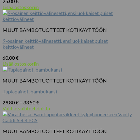
25.00
€
Lisää ostoskoriin
MUUT BAMBOTUOTTEET KOTIKÄYTTÖÖN
9-osainen keittiövälinesetti, ensiluokkaiset puiset
keittiövälineet
60.00
€
Lisää ostoskoriin
MUUT BAMBOTUOTTEET KOTIKÄYTTÖÖN
Tuplapainot, bambukansi
Hintaluokka:
29.80
€
–
33.50
€
29.80 €
Valitse vaihtoehdoista
Tällä
-
tuotteella
33.50 €
on
MUUT BAMBOTUOTTEET KOTIKÄYTTÖÖN
useampi
muunnelma.