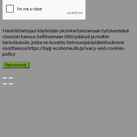
Henkilötietojasi käytetään yksinkertaistamaan työskentelyä
sivuston kanssa, hallitsemaan tiliisi pääsyä ja muihin
tarkoituksiin, jotka on kuvattu tietosuojakäytännössämme
osoitteessa https://byg-ecohome.dk/privacy-and-cookies-
policy
Rekisteröidy