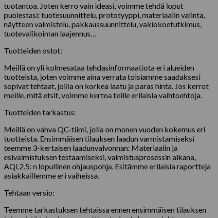
tuotantoa. Joten kerro vain ideasi, voimme tehdä loput
puolestasi: tuotesuunnittelu, prototyyppi, materiaalin valinta,
näytteen valmistelu, pakkaussuunnittelu, vakiokoetutkimus,
tuotevalikoiman laajennus…
Tuotteiden ostot:
Meillä on yli kolmesataa tehdasinformaatiota eri alueiden
tuotteista, joten voimme aina verrata toisiamme saadaksesi
sopivat tehtaat, joilla on korkea laatu ja paras hinta. Jos kerrot
meille, mitä etsit, voimme kertoa teille erilaisia ​​vaihtoehtoja.
Tuotteiden tarkastus:
Meillä on vahva QC-tiimi, jolla on monen vuoden kokemus eri
tuotteista. Ensimmäisen tilauksen laadun varmistamiseksi
teemme 3-kertaisen laadunvalvonnan: Materiaalin ja
esivalmistuksen testaamiseksi, valmistusprosessin aikana,
AQL2.5: n lopullinen ohjauspohja. Esitämme erilaisia ​​raportteja
asiakkaillemme eri vaiheissa.
Tehtaan versio:
Teemme tarkastuksen tehtaissa ennen ensimmäisen tilauksen