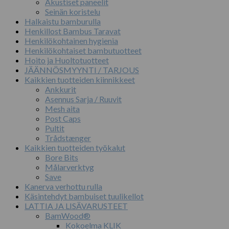
Akustiset paneelit
Seinän koristelu
Halkaistu bamburulla
Henkillost Bambus Taravat
Henkilökohtainen hygienia
Henkilökohtaiset bambutuotteet
Hoito ja Huoltotuotteet
JÄÄNNÖSMYYNTI / TARJOUS
Kaikkien tuotteiden kiinnikkeet
Ankkurit
Asennus Sarja / Ruuvit
Mesh aita
Post Caps
Pultit
Trådstænger
Kaikkien tuotteiden työkalut
Bore Bits
Målarverktyg
Save
Kanerva verhottu rulla
Käsintehdyt bambuiset tuulikellot
LATTIA JA LISÄVARUSTEET
BamWood®
Kokoelma KLIK