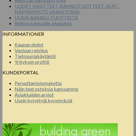
Reed Lue bambusin soke
UUDET KÄSITTEET BAMBOTUOTTEET JA PC-
NÄPPÄIMISTÖ VARASTOSSA
UUSIA BAMBU-TUOTTEITA
Willow kankaalle aitaustela
INFORMATIONER
Kaupan ehdot
Vastuun rajoitus
Tietosuojakäytäntö
Yrityksen profiili
KUNDEPORTAL
Peruuttamislomaketta
Näin teet ostoksia kanssamme
Asiakkaiden arviot
Usein kysyttyjä kysymyksiä