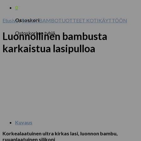
0
Ostoskori
Etusivu
/
MUUT BAMBOTUOTTEET KOTIKÄYTTÖÖN
Ostoskori on tyhjä.
Luonnollinen bambusta
karkaistua lasipulloa
Kuvaus
Korkealaatuinen ultra kirkas lasi, luonnon bambu,
ruuanlaatuinen silikoni