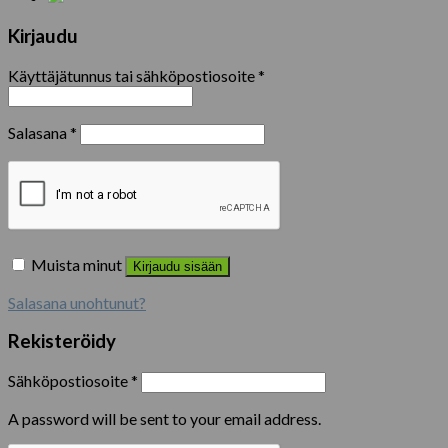
Kirjaudu
Käyttäjätunnus tai sähköpostiosoite
*
Salasana
*
Muista minut
Kirjaudu sisään
Salasana unohtunut?
Rekisteröidy
Sähköpostiosoite
*
A password will be sent to your email address.