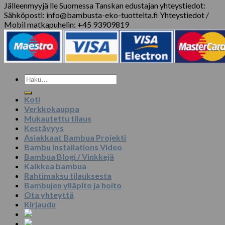
Jälleenmyyjä lle Suomessa Tanskan edustajan yhteystiedot:
Sähköposti: info@bambusta-eko-tuotteita.fi Yhteystiedot /
Mobil matkapuhelin: +45 93909819
Etsi:
Koti
Verkkokauppa
Mukautettu tilaus
Kestävyys
Asiakkaat Bambua Projekti
Bambu Installations Video
Bambua Blogi / Vinkkejä
Kaikkea bambua
Rahtimaksu tilauksesta
Bambujen ylläpito ja hoito
Ota yhteyttä
Kirjaudu