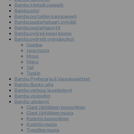
Bambu kiinteät paneelit
Bambu pitsi
Bambu portaiden kansipaneeli
Bambu puutarhabaari, pylväät
Bambu puutarhaportit
Bambu pyöreä keppi luonne
Bambu pyöreät syömäpuikot
Guadua
Java musta
Moso
Nigra
Tali
Tonkin
Bambu Pyyhesarja & Vauvanvaatteet
Bambu Ruoko-aita
Bambu verhous ja peitelevyt
Bambu vesipullot
Bambu-aitalevyt
Giant Jättiläinen luonnollinen
Giant Jättiläinen musta
Kudottu luonnollinen
Kudottu musta
Trendline musta