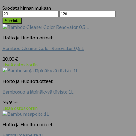
Suodata hinnan mukaan
Minimihinta
Maksimihinta
Suodata
Hoito ja Huoltotuotteet
Bamboo Cleaner Color Renovator 0,5 L
20.00
€
Lisää ostoskoriin
Hoito ja Huoltotuotteet
Bambosuoja läpinäkyvä tiiviste 1L
35.90
€
Lisää ostoskoriin
Hoito ja Huoltotuotteet
Bambu maapeite 1L