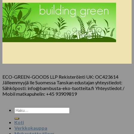
ECO-GREEN-GOODS LLP Rekisteröinti UK: OC423614
Jälleenmyyjä lle Suomessa Tanskan edustajan yhteystiedot:
Sähköposti: info@bambusta-eko-tuotteita.fi Yhteystiedot /
Mobil matkapuhelin: +45 93909819
Etsi:
Koti
Verkkokauppa
Mukautettu tilaus