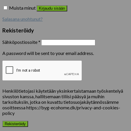
Muista minut
Kirjaudu sisään
Salasana unohtunut?
Rekisteröidy
Sähköpostiosoite
*
A password will be sent to your email address.
Henkilötietojasi käytetään yksinkertaistamaan työskentelyä
sivuston kanssa, hallitsemaan tiliisi pääsyä ja muihin
tarkoituksiin, jotka on kuvattu tietosuojakäytännössämme
osoitteessa https://byg-ecohome.dk/privacy-and-cookies-
policy
Rekisteröidy