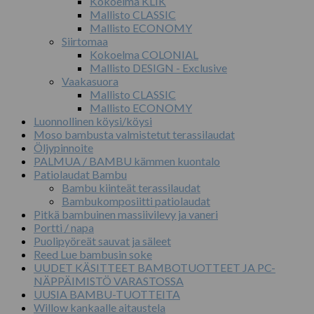
Kokoelma KLIK
Mallisto CLASSIC
Mallisto ECONOMY
Siirtomaa
Kokoelma COLONIAL
Mallisto DESIGN - Exclusive
Vaakasuora
Mallisto CLASSIC
Mallisto ECONOMY
Luonnollinen köysi/köysi
Moso bambusta valmistetut terassilaudat
Öljypinnoite
PALMUA / BAMBU kämmen kuontalo
Patiolaudat Bambu
Bambu kiinteät terassilaudat
Bambukomposiitti patiolaudat
Pitkä bambuinen massiivilevy ja vaneri
Portti / napa
Puolipyöreät sauvat ja säleet
Reed Lue bambusin soke
UUDET KÄSITTEET BAMBOTUOTTEET JA PC-
NÄPPÄIMISTÖ VARASTOSSA
UUSIA BAMBU-TUOTTEITA
Willow kankaalle aitaustela