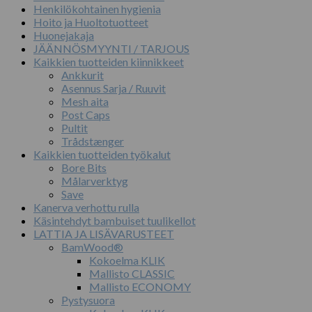
Henkilökohtainen hygienia
Hoito ja Huoltotuotteet
Huonejakaja
JÄÄNNÖSMYYNTI / TARJOUS
Kaikkien tuotteiden kiinnikkeet
Ankkurit
Asennus Sarja / Ruuvit
Mesh aita
Post Caps
Pultit
Trådstænger
Kaikkien tuotteiden työkalut
Bore Bits
Målarverktyg
Save
Kanerva verhottu rulla
Käsintehdyt bambuiset tuulikellot
LATTIA JA LISÄVARUSTEET
BamWood®
Kokoelma KLIK
Mallisto CLASSIC
Mallisto ECONOMY
Pystysuora