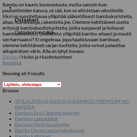
Bambu on kaunis luonnontuote, mutta samoin kuin
0
puutuotteiden kanssa, se sää, kun se altistetaan ulkotiloille.
Siksi on suositeltavaa ylläpitää säännöllisesti bambukoristeita,
Ostoskori
aitaa, huonekaluja, rakenteita jne. Olemme kehittäneet useita
erityisiä bambuhuoltotuotteita, jotka suojaavat ja hoitavat
Ostoskori on tyhjä.
bambuaineistosi. Unohditko ylläpitää bambu-aitaasi ja muutit
sen harmaaksi? Ei ongelmaa, jopa haalistuvaan bambuun,
olemme kehittäneet sarjan tuotteita, jotka voivat palauttaa
alkuperäisen värin. Alla on lyhyt kuvaus:
Etusivu
/
Hoito ja Huoltotuotteet
Suodata
Showing all 9 results
Browse
50 % ALENNUS KAIKISTA BAMBOO PREMIUM WC-
PAPERIA
Bamboo Eco Cleaning tuotteet
Bamboo Lautasliinat
Bamboo Pergola palkeilla
Bambu Design puutarhakalusteet
Bambu kaihtimet