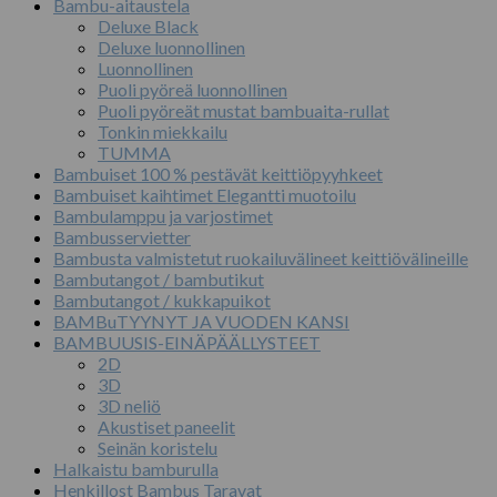
Bambu-aitaustela
Deluxe Black
Deluxe luonnollinen
Luonnollinen
Puoli pyöreä luonnollinen
Puoli pyöreät mustat bambuaita-rullat
Tonkin miekkailu
TUMMA
Bambuiset 100 % pestävät keittiöpyyhkeet
Bambuiset kaihtimet Elegantti muotoilu
Bambulamppu ja varjostimet
Bambusservietter
Bambusta valmistetut ruokailuvälineet keittiövälineille
Bambutangot / bambutikut
Bambutangot / kukkapuikot
BAMBuTYYNYT JA VUODEN KANSI
BAMBUUSIS-EINÄPÄÄLLYSTEET
2D
3D
3D neliö
Akustiset paneelit
Seinän koristelu
Halkaistu bamburulla
Henkillost Bambus Taravat