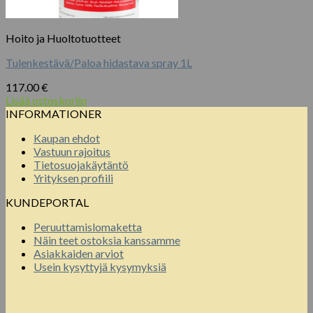
Hoito ja Huoltotuotteet
Tulenkestävä/Paloa hidastava spray 1L
117.00
€
Lisää ostoskoriin
INFORMATIONER
Kaupan ehdot
Vastuun rajoitus
Tietosuojakäytäntö
Yrityksen profiili
KUNDEPORTAL
Peruuttamislomaketta
Näin teet ostoksia kanssamme
Asiakkaiden arviot
Usein kysyttyjä kysymyksiä