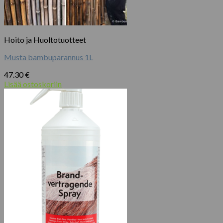
Hoito ja Huoltotuotteet
Musta bambuparannus 1L
47.30
€
Lisää ostoskoriin