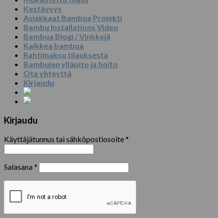
Kestävyys
Asiakkaat Bambua Projekti
Bambu Installations Video
Bambua Blogi / Vinkkejä
Kaikkea bambua
Rahtimaksu tilauksesta
Bambujen ylläpito ja hoito
Ota yhteyttä
Kirjaudu
Kirjaudu
Käyttäjätunnus tai sähköpostiosoite
*
Salasana
*