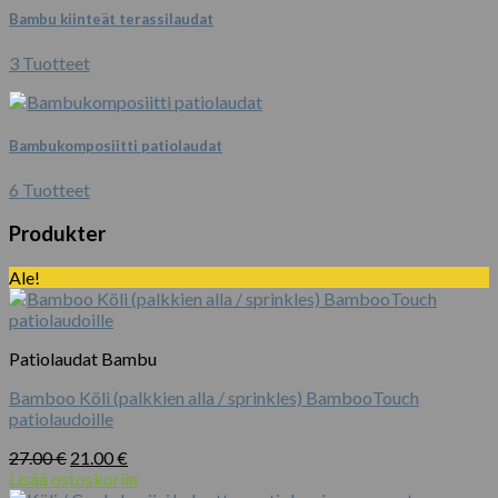
Bambu kiinteät terassilaudat
3 Tuotteet
Bambukomposiitti patiolaudat
6 Tuotteet
Produkter
Ale!
Patiolaudat Bambu
Bamboo Köli (palkkien alla / sprinkles) BambooTouch
patiolaudoille
Alkuperäinen
Nykyinen
27.00
€
21.00
€
hinta
hinta
Lisää ostoskoriin