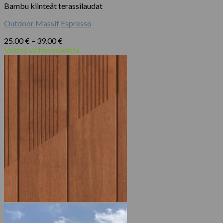
Bambu kiinteät terassilaudat
on
useampi
Outdoor Massif Espresso
muunnelma.
Voit
Hintaluokka:
25.00
€
–
39.00
€
tehdä
25.00 €
Valitse vaihtoehdoista
valinnat
Tällä
-
tuotteen
tuotteella
39.00 €
sivulla.
on
useampi
muunnelma.
Voit
tehdä
valinnat
tuotteen
sivulla.