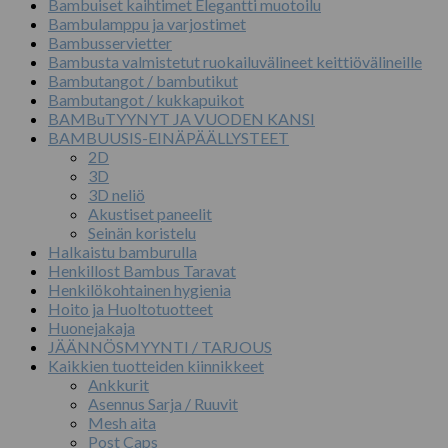
Bambuiset kaihtimet Elegantti muotoilu
Bambulamppu ja varjostimet
Bambusservietter
Bambusta valmistetut ruokailuvälineet keittiövälineille
Bambutangot / bambutikut
Bambutangot / kukkapuikot
BAMBuTYYNYT JA VUODEN KANSI
BAMBUUSIS-EINÄPÄÄLLYSTEET
2D
3D
3D neliö
Akustiset paneelit
Seinän koristelu
Halkaistu bamburulla
Henkillost Bambus Taravat
Henkilökohtainen hygienia
Hoito ja Huoltotuotteet
Huonejakaja
JÄÄNNÖSMYYNTI / TARJOUS
Kaikkien tuotteiden kiinnikkeet
Ankkurit
Asennus Sarja / Ruuvit
Mesh aita
Post Caps