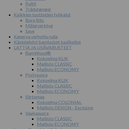
Pultit
Trådstænger
Kaikkien tuotteiden työkalut
Bore Bits
Målarverktyg
Save
Kanerva verhottu rulla
Käsintehdyt bambuiset tuulikellot
LATTIA JA LISÄVARUSTEET
BamWood®
Kokoelma KLIK
Mallisto CLASSIC
Mallisto ECONOMY
Pystysuora
Kokoelma KLIK
Mallisto CLASSIC
Mallisto ECONOMY
Siirtomaa
Kokoelma COLONIAL
Mallisto DESIGN - Exclusive
Vaakasuora
Mallisto CLASSIC
Mallisto ECONOMY