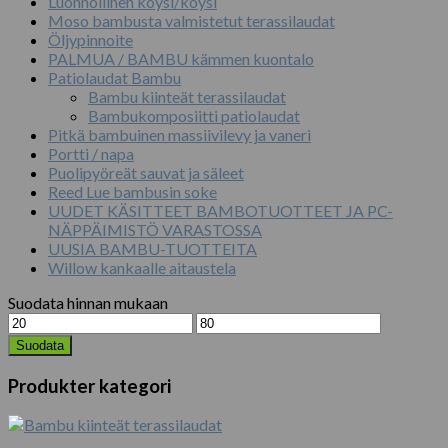
Luonnollinen köysi/köysi
Moso bambusta valmistetut terassilaudat
Öljypinnoite
PALMUA / BAMBU kämmen kuontalo
Patiolaudat Bambu
Bambu kiinteät terassilaudat
Bambukomposiitti patiolaudat
Pitkä bambuinen massiivilevy ja vaneri
Portti / napa
Puolipyöreät sauvat ja säleet
Reed Lue bambusin soke
UUDET KÄSITTEET BAMBOTUOTTEET JA PC-
NÄPPÄIMISTÖ VARASTOSSA
UUSIA BAMBU-TUOTTEITA
Willow kankaalle aitaustela
Suodata hinnan mukaan
Minimihinta
Maksimihinta
Suodata
Produkter kategori