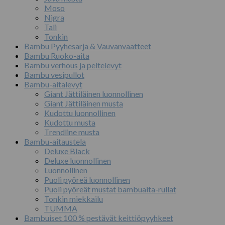
Moso
Nigra
Tali
Tonkin
Bambu Pyyhesarja & Vauvanvaatteet
Bambu Ruoko-aita
Bambu verhous ja peitelevyt
Bambu vesipullot
Bambu-aitalevyt
Giant Jättiläinen luonnollinen
Giant Jättiläinen musta
Kudottu luonnollinen
Kudottu musta
Trendline musta
Bambu-aitaustela
Deluxe Black
Deluxe luonnollinen
Luonnollinen
Puoli pyöreä luonnollinen
Puoli pyöreät mustat bambuaita-rullat
Tonkin miekkailu
TUMMA
Bambuiset 100 % pestävät keittiöpyyhkeet