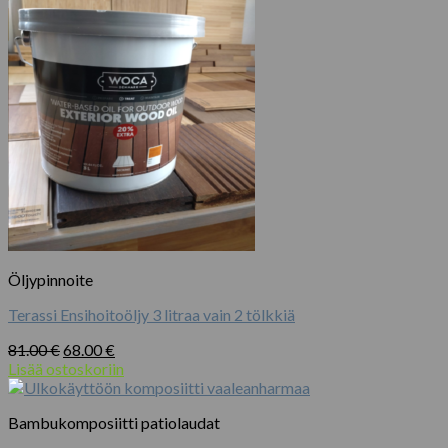
Öljypinnoite
Terassi Ensihoitoöljy 3 litraa vain 2 tölkkiä
Alkuperäinen
Nykyinen
81.00
€
68.00
€
hinta
hinta
Lisää ostoskoriin
oli:
on:
81.00 €.
68.00 €.
Bambukomposiitti patiolaudat