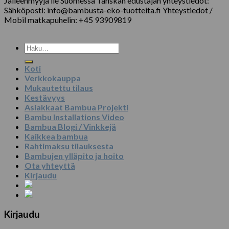
Jälleenmyyjä lle Suomessa Tanskan edustajan yhteystiedot:
Sähköposti: info@bambusta-eko-tuotteita.fi Yhteystiedot /
Mobil matkapuhelin: +45 93909819
Etsi:
Koti
Verkkokauppa
Mukautettu tilaus
Kestävyys
Asiakkaat Bambua Projekti
Bambu Installations Video
Bambua Blogi / Vinkkejä
Kaikkea bambua
Rahtimaksu tilauksesta
Bambujen ylläpito ja hoito
Ota yhteyttä
Kirjaudu
Kirjaudu