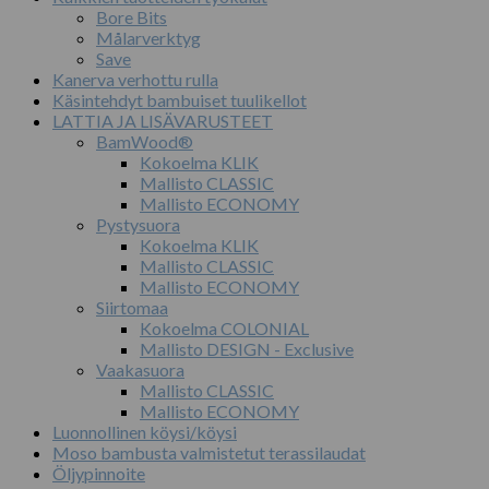
Bore Bits
Målarverktyg
Save
Kanerva verhottu rulla
Käsintehdyt bambuiset tuulikellot
LATTIA JA LISÄVARUSTEET
BamWood®
Kokoelma KLIK
Mallisto CLASSIC
Mallisto ECONOMY
Pystysuora
Kokoelma KLIK
Mallisto CLASSIC
Mallisto ECONOMY
Siirtomaa
Kokoelma COLONIAL
Mallisto DESIGN - Exclusive
Vaakasuora
Mallisto CLASSIC
Mallisto ECONOMY
Luonnollinen köysi/köysi
Moso bambusta valmistetut terassilaudat
Öljypinnoite