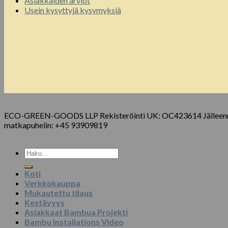
Asiakkaiden arviot
Usein kysyttyjä kysymyksiä
ECO-GREEN-GOODS LLP Rekisteröinti UK: OC423614 Jälleenmyyjä
matkapuhelin: +45 93909819
Etsi:
Koti
Verkkokauppa
Mukautettu tilaus
Kestävyys
Asiakkaat Bambua Projekti
Bambu Installations Video