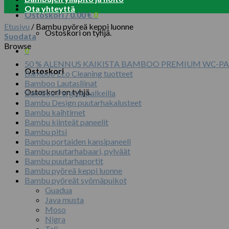
Ota yhteyttä
Ostoskori /
0.00
€
0
Etusivu
/
Bambu pyöreä keppi luonne
Ostoskori on tyhjä.
Suodata
Browse
0
50 % ALENNUS KAIKISTA BAMBOO PREMIUM WC-PA
Ostoskori
Bamboo Eco Cleaning tuotteet
Bamboo Lautasliinat
Ostoskori on tyhjä.
Bamboo Pergola palkeilla
Bambu Design puutarhakalusteet
Bambu kaihtimet
Bambu kiinteät paneelit
Bambu pitsi
Bambu portaiden kansipaneeli
Bambu puutarhabaari, pylväät
Bambu puutarhaportit
Bambu pyöreä keppi luonne
Bambu pyöreät syömäpuikot
Guadua
Java musta
Moso
Nigra
Tali