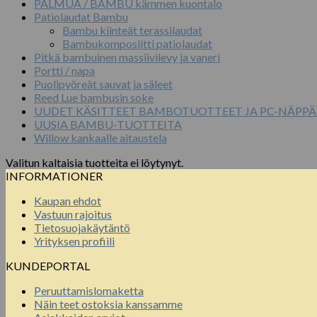
PALMUA / BAMBU kämmen kuontalo
Patiolaudat Bambu
Bambu kiinteät terassilaudat
Bambukomposiitti patiolaudat
Pitkä bambuinen massiivilevy ja vaneri
Portti / napa
Puolipyöreät sauvat ja säleet
Reed Lue bambusin soke
UUDET KÄSITTEET BAMBOTUOTTEET JA PC-NÄPPÄ
UUSIA BAMBU-TUOTTEITA
Willow kankaalle aitaustela
Valitun kaltaisia tuotteita ei löytynyt.
INFORMATIONER
Kaupan ehdot
Vastuun rajoitus
Tietosuojakäytäntö
Yrityksen profiili
KUNDEPORTAL
Peruuttamislomaketta
Näin teet ostoksia kanssamme