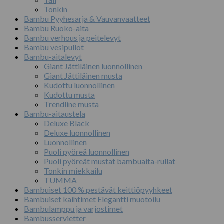
Tonkin
Bambu Pyyhesarja & Vauvanvaatteet
Bambu Ruoko-aita
Bambu verhous ja peitelevyt
Bambu vesipullot
Bambu-aitalevyt
Giant Jättiläinen luonnollinen
Giant Jättiläinen musta
Kudottu luonnollinen
Kudottu musta
Trendline musta
Bambu-aitaustela
Deluxe Black
Deluxe luonnollinen
Luonnollinen
Puoli pyöreä luonnollinen
Puoli pyöreät mustat bambuaita-rullat
Tonkin miekkailu
TUMMA
Bambuiset 100 % pestävät keittiöpyyhkeet
Bambuiset kaihtimet Elegantti muotoilu
Bambulamppu ja varjostimet
Bambusservietter