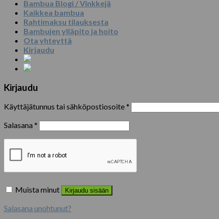
Bambua Blogi / Vinkkejä
Kaikkea bambua
Rahtimaksu tilauksesta
Bambujen ylläpito ja hoito
Ota yhteyttä
Kirjaudu
Kirjaudu
Käyttäjätunnus tai sähköpostiosoite
*
Salasana
*
Muista minut
Kirjaudu sisään
Salasana unohtunut?