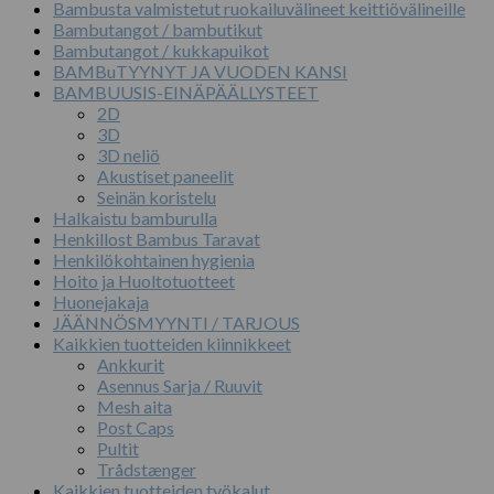
Bambusta valmistetut ruokailuvälineet keittiövälineille
Bambutangot / bambutikut
Bambutangot / kukkapuikot
BAMBuTYYNYT JA VUODEN KANSI
BAMBUUSIS-EINÄPÄÄLLYSTEET
2D
3D
3D neliö
Akustiset paneelit
Seinän koristelu
Halkaistu bamburulla
Henkillost Bambus Taravat
Henkilökohtainen hygienia
Hoito ja Huoltotuotteet
Huonejakaja
JÄÄNNÖSMYYNTI / TARJOUS
Kaikkien tuotteiden kiinnikkeet
Ankkurit
Asennus Sarja / Ruuvit
Mesh aita
Post Caps
Pultit
Trådstænger
Kaikkien tuotteiden työkalut