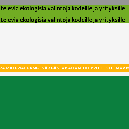
evia ekologisia valintoja kodeille ja yrityksille!
evia ekologisia valintoja kodeille ja yrityksille!
RA MATERIAL BAMBUS ÄR BÄSTA KÄLLAN TILL PRODUKTION AV 