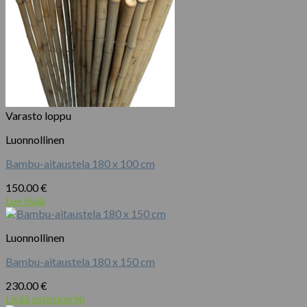
Varasto loppu
Luonnollinen
Bambu-aitaustela 180 x 100 cm
150.00
€
Lue lisää
Luonnollinen
Bambu-aitaustela 180 x 150 cm
230.00
€
Lisää ostoskoriin