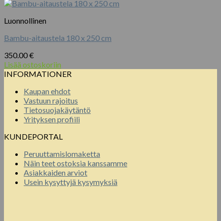
Luonnollinen
Bambu-aitaustela 180 x 250 cm
350.00
€
Lisää ostoskoriin
INFORMATIONER
Kaupan ehdot
Vastuun rajoitus
Tietosuojakäytäntö
Yrityksen profiili
KUNDEPORTAL
Peruuttamislomaketta
Näin teet ostoksia kanssamme
Asiakkaiden arviot
Usein kysyttyjä kysymyksiä