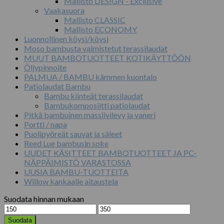
Mallisto DESIGN - Exclusive
Vaakasuora
Mallisto CLASSIC
Mallisto ECONOMY
Luonnollinen köysi/köysi
Moso bambusta valmistetut terassilaudat
MUUT BAMBOTUOTTEET KOTIKÄYTTÖÖN
Öljypinnoite
PALMUA / BAMBU kämmen kuontalo
Patiolaudat Bambu
Bambu kiinteät terassilaudat
Bambukomposiitti patiolaudat
Pitkä bambuinen massiivilevy ja vaneri
Portti / napa
Puolipyöreät sauvat ja säleet
Reed Lue bambusin soke
UUDET KÄSITTEET BAMBOTUOTTEET JA PC-
NÄPPÄIMISTÖ VARASTOSSA
UUSIA BAMBU-TUOTTEITA
Willow kankaalle aitaustela
Suodata hinnan mukaan
Minimihinta
Maksimihinta
Suodata