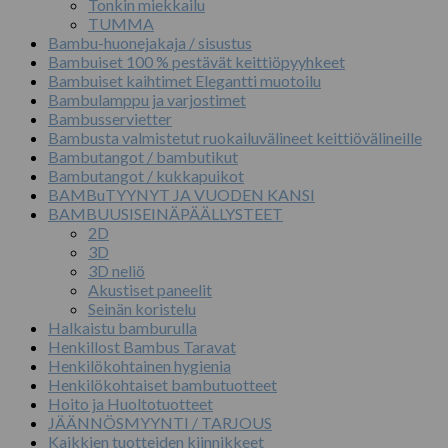
Tonkin miekkailu
TUMMA
Bambu-huonejakaja / sisustus
Bambuiset 100 % pestävät keittiöpyyhkeet
Bambuiset kaihtimet Elegantti muotoilu
Bambulamppu ja varjostimet
Bambusservietter
Bambusta valmistetut ruokailuvälineet keittiövälineille
Bambutangot / bambutikut
Bambutangot / kukkapuikot
BAMBuTYYNYT JA VUODEN KANSI
BAMBUUSISEINÄPÄÄLLYSTEET
2D
3D
3D neliö
Akustiset paneelit
Seinän koristelu
Halkaistu bamburulla
Henkillost Bambus Taravat
Henkilökohtainen hygienia
Henkilökohtaiset bambutuotteet
Hoito ja Huoltotuotteet
JÄÄNNÖSMYYNTI / TARJOUS
Kaikkien tuotteiden kiinnikkeet