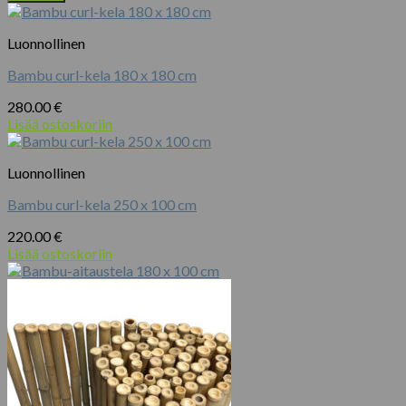
Luonnollinen
Bambu curl-kela 180 x 180 cm
280.00
€
Lisää ostoskoriin
Luonnollinen
Bambu curl-kela 250 x 100 cm
220.00
€
Lisää ostoskoriin