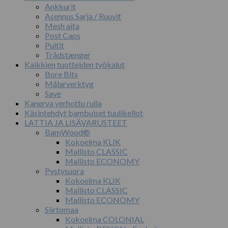
Ankkurit
Asennus Sarja / Ruuvit
Mesh aita
Post Caps
Pultit
Trådstænger
Kaikkien tuotteiden työkalut
Bore Bits
Målarverktyg
Save
Kanerva verhottu rulla
Käsintehdyt bambuiset tuulikellot
LATTIA JA LISÄVARUSTEET
BamWood®
Kokoelma KLIK
Mallisto CLASSIC
Mallisto ECONOMY
Pystysuora
Kokoelma KLIK
Mallisto CLASSIC
Mallisto ECONOMY
Siirtomaa
Kokoelma COLONIAL