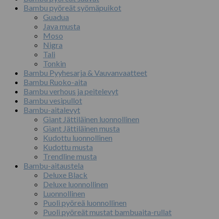
Bambu pyöreät syömäpuikot
Guadua
Java musta
Moso
Nigra
Tali
Tonkin
Bambu Pyyhesarja & Vauvanvaatteet
Bambu Ruoko-aita
Bambu verhous ja peitelevyt
Bambu vesipullot
Bambu-aitalevyt
Giant Jättiläinen luonnollinen
Giant Jättiläinen musta
Kudottu luonnollinen
Kudottu musta
Trendline musta
Bambu-aitaustela
Deluxe Black
Deluxe luonnollinen
Luonnollinen
Puoli pyöreä luonnollinen
Puoli pyöreät mustat bambuaita-rullat