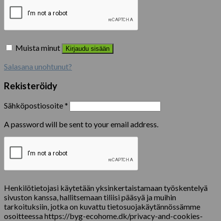
Muista minut
Kirjaudu sisään
Salasana unohtunut?
Rekisteröidy
Sähköpostiosoite
*
A password will be sent to your email address.
Henkilötietojasi käytetään yksinkertaistamaan työskentelyä
sivuston kanssa, hallitsemaan tiliisi pääsyä ja muihin
tarkoituksiin, jotka on kuvattu tietosuojakäytännössämme
osoitteessa https://byg-ecohome.dk/privacy-and-cookies-