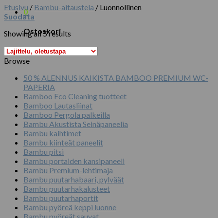
Etusivu
/
Bambu-aitaustela
/
Luonnollinen
0
Suodata
Ostoskori
Showing all 5 results
Ostoskori on tyhjä.
Browse
50 % ALENNUS KAIKISTA BAMBOO PREMIUM WC-
PAPERIA
Bamboo Eco Cleaning tuotteet
Bamboo Lautasliinat
Bamboo Pergola palkeilla
Bambu Akustista Seinäpaneelia
Bambu kaihtimet
Bambu kiinteät paneelit
Bambu pitsi
Bambu portaiden kansipaneeli
Bambu Premium-lehtimaja
Bambu puutarhabaari, pylväät
Bambu puutarhakalusteet
Bambu puutarhaportit
Bambu pyöreä keppi luonne
Bambu pyöreät sauvat