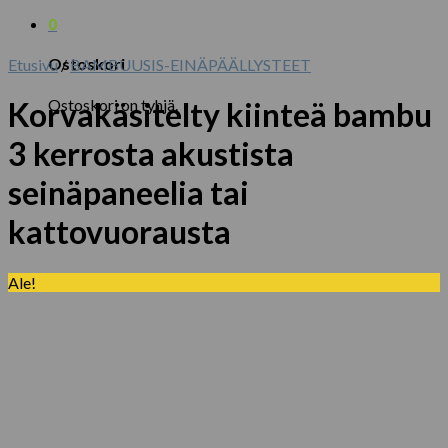
0
Ostoskori
Etusivu
/
BAMBUUSIS-EINÄPÄÄLLYSTEET
Ostoskori on tyhjä.
Korvakäsitelty kiinteä bambu
3 kerrosta akustista
seinäpaneelia tai
kattovuorausta
Ale!