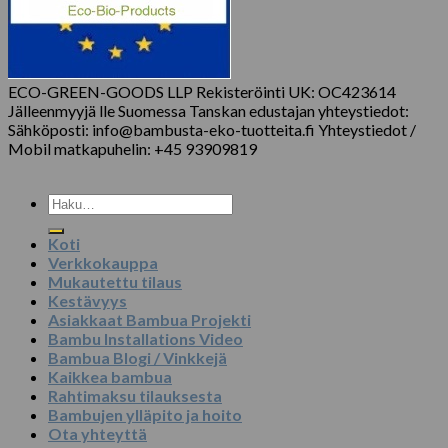
ECO-GREEN-GOODS LLP Rekisteröinti UK: OC423614
Jälleenmyyjä lle Suomessa Tanskan edustajan yhteystiedot:
Sähköposti: info@bambusta-eko-tuotteita.fi Yhteystiedot /
Mobil matkapuhelin: +45 93909819
Etsi:
Koti
Verkkokauppa
Mukautettu tilaus
Kestävyys
Asiakkaat Bambua Projekti
Bambu Installations Video
Bambua Blogi / Vinkkejä
Kaikkea bambua
Rahtimaksu tilauksesta
Bambujen ylläpito ja hoito
Ota yhteyttä