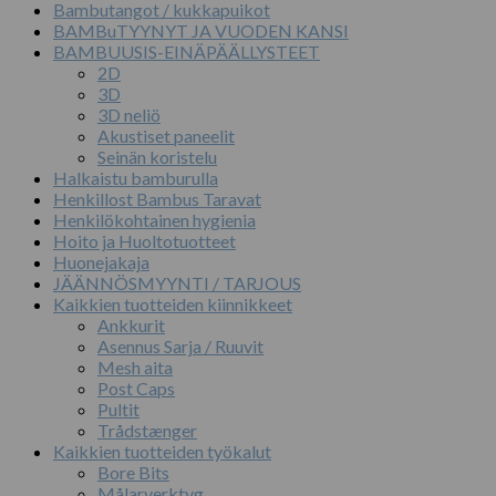
Bambutangot / kukkapuikot
BAMBuTYYNYT JA VUODEN KANSI
BAMBUUSIS-EINÄPÄÄLLYSTEET
2D
3D
3D neliö
Akustiset paneelit
Seinän koristelu
Halkaistu bamburulla
Henkillost Bambus Taravat
Henkilökohtainen hygienia
Hoito ja Huoltotuotteet
Huonejakaja
JÄÄNNÖSMYYNTI / TARJOUS
Kaikkien tuotteiden kiinnikkeet
Ankkurit
Asennus Sarja / Ruuvit
Mesh aita
Post Caps
Pultit
Trådstænger
Kaikkien tuotteiden työkalut
Bore Bits
Målarverktyg