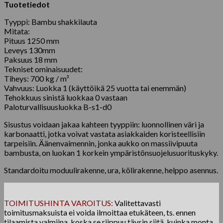
Tuotetiedot
Tyyppi: Bambu shakkilauta
Mitata:
Pituus 1250 mm
Leveys 130mm
Paksuus 18 mm
Tekniset ominaisuudet:
Tiheys: 700 kg / m³
Vahvuus: Luokka 1 (käyttöikä 25 vuotta tai enemmän)
Tehokkuus sinistä luokkaa 0 vastaan
Paloturvallisuusluokka B-s1-d0
Sisustus voidaan jakaa kahteen tyyppiin: luonnollinen väri ja
karbonaatti, jotka voivat vastata asiakkaiden koristeellisiin
tarpeisiin. Äänenvaimennin, jonka aukko on massiivipuuta
bambusta, on luokan 1 korkein ympäristönsuojelusuorituskyky.
Standardoitu moduulirakenne, ura, kölirakenne, helppo asennus.
TOIMITUSHINTA VAROITUS:
Valitettavasti
toimitusmaksuista ei voida ilmoittaa etukäteen, ts. ennen
tilaamista valmiina, koska se riippuu täysin siitä, kuinka monta