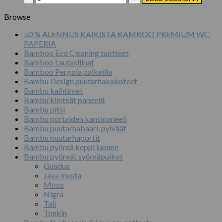
ulkoöljy
0,75L
Browse
määrä
50 % ALENNUS KAIKISTA BAMBOO PREMIUM WC-
PAPERIA
Bamboo Eco Cleaning tuotteet
Bamboo Lautasliinat
Bamboo Pergola palkeilla
Bambu Design puutarhakalusteet
Bambu kaihtimet
Bambu kiinteät paneelit
Bambu pitsi
Bambu portaiden kansipaneeli
Bambu puutarhabaari, pylväät
Bambu puutarhaportit
Bambu pyöreä keppi luonne
Bambu pyöreät syömäpuikot
Guadua
Java musta
Moso
Nigra
Tali
Tonkin