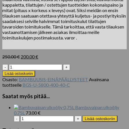
kappaletta, tilattujen / ostettujen tuotteiden kokonaispaino ja
mitat (pituus x korkeus x leveys) ovat. Siksi meidän on ensin
tilauksen saatuaan otettava yhteyttä kuljetus- ja postiyrityksiin
saadaksesi selville halvimmat toimituskulut tilattujen
tavaroiden toimitukselle. Tämä tarkoittaa, että vasta tilauksen
vastaanottamisen jälkeen asiakas ilmoittaa meille
toimituskulujen postimaksusta. varor .
Alkuperäinen
Nykyinen
250.00
€
200.00
€
hinta
hinta
Korvakäsitelty
oli:
on:
kiinteä
250.00 €.
200.00 €.
Lisää ostoskoriin
bambu
Osasto:
BAMBUUSIS-EINÄPÄÄLLYSTEET
Avainsana
3
tuotteelle
BGS-U-5800-400-40-C
kerrosta
akustista
Saatat myös pitää...
seinäpaneelia
tai
Bambuvaipan ulkoöljy
kattovuorausta
0,75L
73.00
€
määrä
Bambuvaipan
Lisää ostoskoriin
ulkoöljy
0,75L