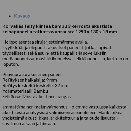
Kuvaus
Korvakäsitelty kiinteä bambu 3 kerrosta akustista
seinäpaneelia tai kattovuorausta 1250 x 130 x 18 mm
Helppo asentaa sirujärjestelmämme avulla.
Tyylikkäät ja elegantit akustiset paneelit, jotka sopivat
täydellisesti sekä asuin- että kaupallisiin sovelluksiin
mediahuoneissa, musiikkihuoneissa, leikkihuoneissa, luettelo on
loputon.
Puuvuorattu akustinen paneeli
Rei’ityksen halkaisija: 9 mm
Rei’itys keskeltä keskelle: 32 mm
Ydinmateriaali: Bambu
Selkäosa: Musta akustinen kangas
ammattimainen melunvaimennus – olemme vastuussa kaikesta
akustisesta analyysistä valmiiseen asennukseen. Hanki oikea
yhdistelmä akustiikkaa, arkkitehtuuria ja taloudellisuutta –
sovittuun aikaan ja hintaan.