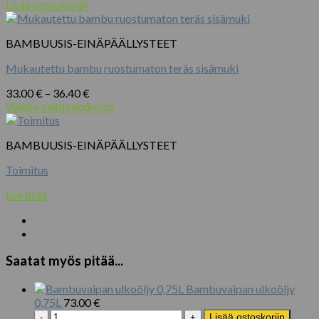
hinta
hinta
Lisää ostoskoriin
tuotteen
oli:
on:
sivulla.
130.00 €.
115.00 €.
BAMBUUSIS-EINÄPÄÄLLYSTEET
Mukautettu bambu ruostumaton teräs sisämuki
Hintaluokka:
33.00
€
–
36.40
€
33.00 €
Valitse vaihtoehdoista
Tällä
-
tuotteella
36.40 €
BAMBUUSIS-EINÄPÄÄLLYSTEET
on
useampi
Toimitus
muunnelma.
Voit
Lue lisää
tehdä
valinnat
tuotteen
sivulla.
Saatat myös pitää...
Bambuvaipan ulkoöljy
0,75L
73.00
€
Bambuvaipan
Lisää ostoskoriin