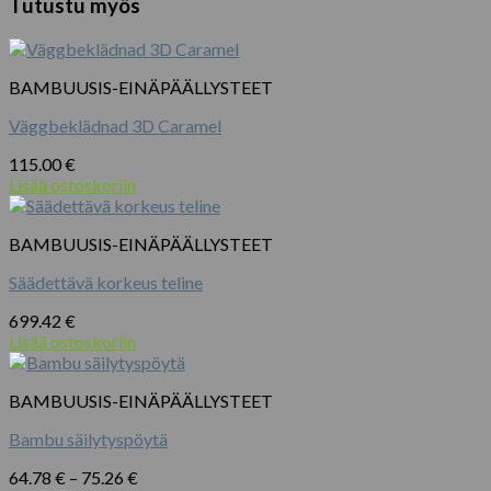
Tutustu myös
määrä
BAMBUUSIS-EINÄPÄÄLLYSTEET
Väggbeklädnad 3D Caramel
115.00
€
Lisää ostoskoriin
BAMBUUSIS-EINÄPÄÄLLYSTEET
Säädettävä korkeus teline
699.42
€
Lisää ostoskoriin
BAMBUUSIS-EINÄPÄÄLLYSTEET
Bambu säilytyspöytä
Hintaluokka:
64.78
€
–
75.26
€