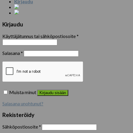
Kirjaudu
Kirjaudu
Käyttäjätunnus tai sähköpostiosoite
*
Salasana
*
Muista minut
Kirjaudu sisään
Salasana unohtunut?
Rekisteröidy
Sähköpostiosoite
*