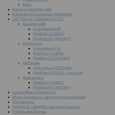
Save
Kanerva verhottu rulla
Käsintehdyt bambuiset tuulikellot
LATTIA JA LISÄVARUSTEET
BamWood®
Kokoelma KLIK
Mallisto CLASSIC
Mallisto ECONOMY
Pystysuora
Kokoelma KLIK
Mallisto CLASSIC
Mallisto ECONOMY
Siirtomaa
Kokoelma COLONIAL
Mallisto DESIGN - Exclusive
Vaakasuora
Mallisto CLASSIC
Mallisto ECONOMY
Luonnollinen köysi/köysi
Moso bambusta valmistetut terassilaudat
Öljypinnoite
PALMUA / BAMBU kämmen kuontalo
Patiolaudat Bambu