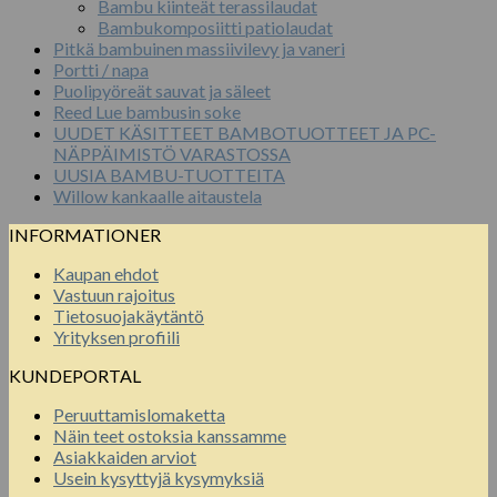
Bambu kiinteät terassilaudat
Bambukomposiitti patiolaudat
Pitkä bambuinen massiivilevy ja vaneri
Portti / napa
Puolipyöreät sauvat ja säleet
Reed Lue bambusin soke
UUDET KÄSITTEET BAMBOTUOTTEET JA PC-
NÄPPÄIMISTÖ VARASTOSSA
UUSIA BAMBU-TUOTTEITA
Willow kankaalle aitaustela
INFORMATIONER
Kaupan ehdot
Vastuun rajoitus
Tietosuojakäytäntö
Yrityksen profiili
KUNDEPORTAL
Peruuttamislomaketta
Näin teet ostoksia kanssamme
Asiakkaiden arviot
Usein kysyttyjä kysymyksiä