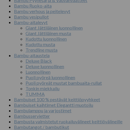
Bambu Pyyhesarja & Vauvanvaatteet
Bambu Ruoko-aita
Bambu verhous ja peitelevyt
Bambu vesipullot
Bambu-aitalevyt
Giant Jättiläinen luonnollinen
Giant Jättiläinen musta
Kudottu luonnollinen
Kudottu musta
Trendline musta
Bambu-aitaustela
Deluxe Black
Deluxe luonnollinen
Luonnollinen
Puoli pyöreä luonnollinen
Puoli pyöreät mustat bambuaita-rullat
Tonkin miekkailu
TUMMA
Bambuiset 100 % pestävät keittiöpyyhkeet
Bambuiset kaihtimet Elegantti muotoilu
Bambulamppu ja varjostimet
Bambusservietter
Bambusta valmistetut ruokailuvälineet keittiövälineille
Bambutangot / bambutikut