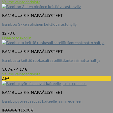
64.78 €
Valitse vaihtoehdoista
Tällä
-
tuotteella
75.26 €
BAMBUUSIS-EINÄPÄÄLLYSTEET
on
useampi
Bamboo 3 -kerroksinen keittiövarastohylly
muunnelma.
Voit
12.70
€
tehdä
Lisää ostoskoriin
valinnat
tuotteen
sivulla.
BAMBUUSIS-EINÄPÄÄLLYSTEET
Bambusta keittiö ruokasali satelliittiantenni matto haltija
Hintaluokka:
3.09
€
–
4.17
€
3.09 €
Valitse vaihtoehdoista
Tällä
-
Ale!
tuotteella
4.17 €
on
BAMBUUSIS-EINÄPÄÄLLYSTEET
useampi
muunnelma.
Bambu pyöreät sauvat kaiteelle ja niin edelleen
Voit
tehdä
Alkuperäinen
Nykyinen
130.00
€
115.00
€
valinnat