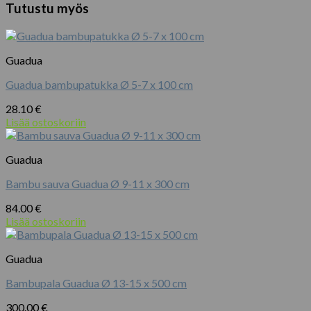
määrä
6
Tutustu myös
mm
x
25
m
Guadua
määrä
Guadua bambupatukka Ø 5-7 x 100 cm
28.10
€
Lisää ostoskoriin
Guadua
Bambu sauva Guadua Ø 9-11 x 300 cm
84.00
€
Lisää ostoskoriin
Guadua
Bambupala Guadua Ø 13-15 x 500 cm
300.00
€