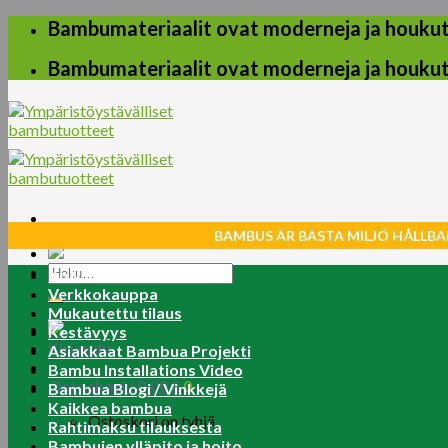
Skip
Bambumateriaalit ovat moderneja ja houkuttel
to
content
Bambumateriaalit ovat moderneja ja houkuttel
BAMBUS ÄR BÄSTA MILJÖ HÅLLBA
Etsi:
Koti
Verkkokauppa
Mukautettu tilaus
Kestävyys
Kirjaudu
Asiakkaat Bambua Projekti
Bambu Installations Video
Ostoskori /
0.00
€
0
Bambua Blogi / Vinkkejä
Kaikkea bambua
Ostoskori on tyhjä.
Rahtimaksu tilauksesta
Bambujen ylläpito ja hoito