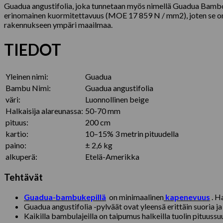
Guadua angustifolia, joka tunnetaan myös nimellä Guadua Bamboo,
erinomainen kuormitettavuus (MOE 17 859 N / mm2), joten se on s
rakennukseen ympäri maailmaa.
TIEDOT
Yleinen nimi:
Guadua
Bambu Nimi:
Guadua angustifolia
väri:
Luonnollinen beige
Halkaisija alareunassa:
50-70 mm
pituus:
200 cm
kartio:
10–15% 3 metrin pituudella
paino:
± 2,6 kg
alkuperä:
Etelä-Amerikka
Tehtävät
Guadua-bambukepillä
on minimaalinen
kapenevuus
. Ha
Guadua angustifolia -pylväät ovat yleensä erittäin suoria j
Kaikilla bambulajeilla on taipumus halkeilla tuolin pituuss