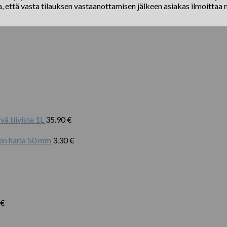
a, että vasta tilauksen vastaanottamisen jälkeen asiakas ilmoittaa 
ä tiiviste 1L
35.90
€
nen harja 50 mm
3.30
€
€