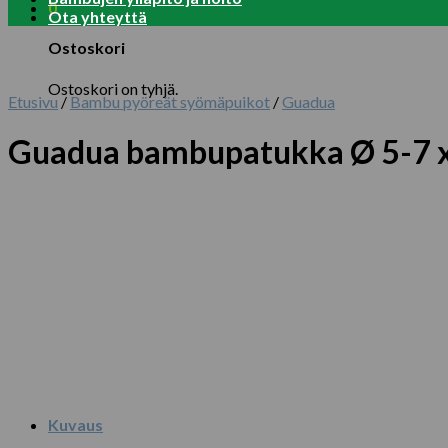
0
Ota yhteyttä
Ostoskori
Ostoskori on tyhjä.
Etusivu
/
Bambu pyöreät syömäpuikot
/
Guadua
Guadua bambupatukka Ø 5-7 
Kuvaus