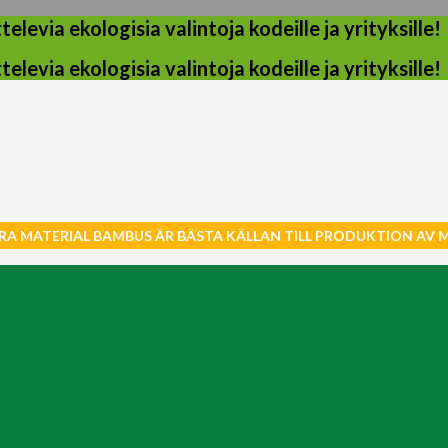
evia ekologisia valintoja kodeille ja yrityksille!
evia ekologisia valintoja kodeille ja yrityksille!
RA MATERIAL BAMBUS ÄR BÄSTA KÄLLAN TILL PRODUKTION AV 