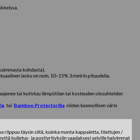
nkkeissa.
ksuimmasta kohdasta).
uaalinen lasku on noin. 10–15% 3 metrin pituudella.
aajenee tai kutistuu lämpötilan tai kosteuden olosuhteiden
la
tai
Bamboo Protectorilla
niiden luonnollisen värin
e riippuu täysin siitä, kuinka monta kappaletta, tilattujen /
yttä kuljetus- ja postiyrityksiin saadaksesi selville halvimmat