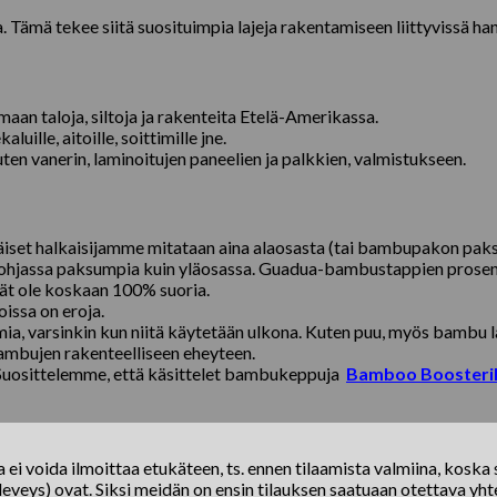
mä tekee siitä suosituimpia lajeja rakentamiseen liittyvissä ha
n taloja, siltoja ja rakenteita Etelä-Amerikassa.
ille, aitoille, soittimille jne.
en vanerin, laminoitujen paneelien ja palkkien, valmistukseen.
äiset halkaisijamme mitataan aina alaosasta (tai bambupakon pa
 pohjassa paksumpia kuin yläosassa. Guadua-bambustappien prosent
ät ole koskaan 100% suoria.
issa on eroja.
ia, varsinkin kun niitä käytetään ulkona. Kuten puu, myös bambu l
ambujen rakenteelliseen eheyteen.
 Suosittelemme, että käsittelet bambukeppuja
Bamboo Boosteril
ei voida ilmoittaa etukäteen, ts. ennen tilaamista valmiina, koska s
eveys) ovat. Siksi meidän on ensin tilauksen saatuaan otettava yhte