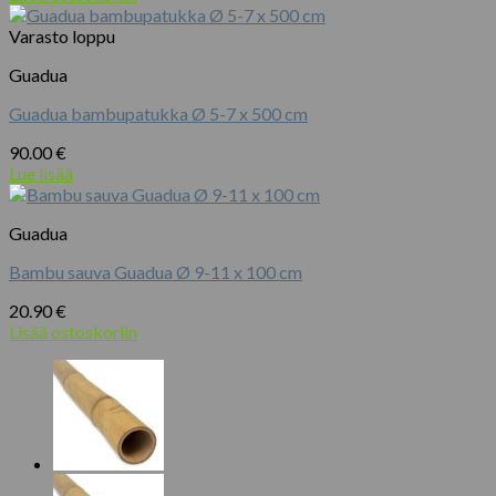
Varasto loppu
Guadua
Guadua bambupatukka Ø 5-7 x 500 cm
90.00
€
Lue lisää
Guadua
Bambu sauva Guadua Ø 9-11 x 100 cm
20.90
€
Lisää ostoskoriin