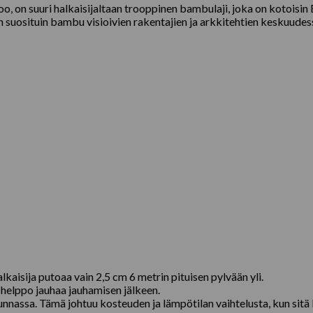
 on suuri halkaisijaltaan trooppinen bambulaji, joka on kotoisin 
uosituin bambu visioivien rakentajien ja arkkitehtien keskuudessa
lkaisija putoaa vain 2,5 cm 6 metrin pituisen pylvään yli.
a helppo jauhaa jauhamisen jälkeen.
uunnassa. Tämä johtuu kosteuden ja lämpötilan vaihtelusta, kun sit