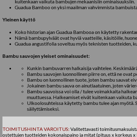
kuitenkaan vaikuta bambujen mekaanisiin ominaisuuksiin.
Guadua Bamboo on yksi maailman vahvimmista bambuista. Tä
Yleinen käyttö
Koko historian ajan Guadua Bambooa on käytetty rakentamaa
Nämä bambupylväät ovat hyviä vaatteille, käsitöille, huonekalu
Guadua angustifolia soveltuu myös teknisten tuotteiden, kut
Bambu sauvojen yleiset ominaisuudet:
Kunkin bambuvarren halkaisija vaihtelee. Keskimäär
Bambu sauvojen luonnollinen piirre on, että ne ovat
Bambu on luonnollinen tuote, joten bambu sauvat eiv
Jokainen bambu sauva on ainutlaatuinen, joten väriero
Bambu sauvoissa voi olla / tulee voimakkaita halkeam
muuttuessa. Halkeamiset eivät kuitenkaan vaikuta b
Ulkoolosuhteissa käytetty bambu tulee ajan myötä.
säilyttämiseksi.
TOIMITUSHINTA VAROITUS:
Valitettavasti toimitusmaksuista 
ostettujen tuotteiden kokonaispaino ja mitat (pituus x korkeus x l