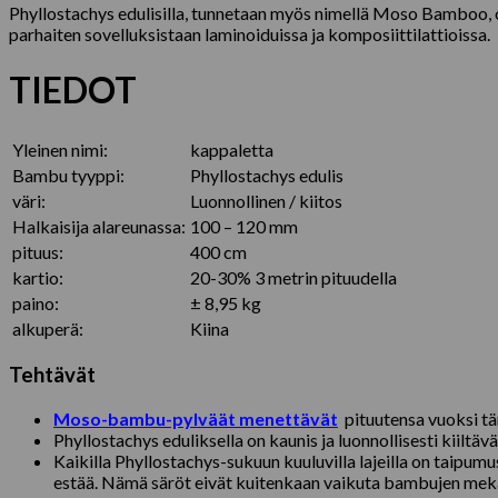
Phyllostachys edulisilla, tunnetaan myös nimellä Moso Bamboo, on 
parhaiten sovelluksistaan ​​laminoiduissa ja komposiittilattioissa.
TIEDOT
Yleinen nimi:
kappaletta
Bambu tyyppi:
Phyllostachys edulis
väri:
Luonnollinen / kiitos
Halkaisija alareunassa:
100 – 120 mm
pituus:
400 cm
kartio:
20-30% 3 metrin pituudella
paino:
± 8,95 kg
alkuperä:
Kiina
Tehtävät
Moso-bambu-pylväät menettävät
pituutensa vuoksi tä
Phyllostachys eduliksella on kaunis ja luonnollisesti kiiltäv
Kaikilla Phyllostachys-sukuun kuuluvilla lajeilla on taipum
estää. Nämä säröt eivät kuitenkaan vaikuta bambujen meka