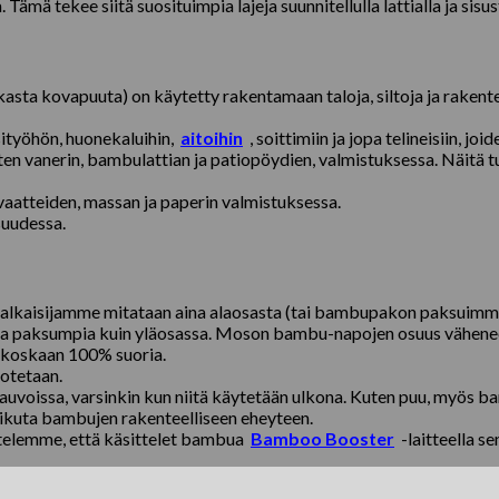
 tekee siitä suosituimpia lajeja suunnitellulla lattialla ja sisu
asta kovapuuta) on käytetty rakentamaan taloja, siltoja ja rakente
ityöhön, huonekaluihin,
aitoihin
, soittimiin ja jopa telineisiin, j
en vanerin, bambulattian ja patiopöydien, valmistuksessa. Näitä t
aatteiden, massan ja paperin valmistuksessa.
suudessa.
 halkaisijamme mitataan aina alaosasta (tai bambupakon paksuimm
assa paksumpia kuin yläosassa. Moson bambu-napojen osuus vähenee
e koskaan 100% suoria.
dotetaan.
sauvoissa, varsinkin kun niitä käytetään ulkona. Kuten puu, myös b
ikuta bambujen rakenteelliseen eheyteen.
ttelemme, että käsittelet bambua
Bamboo Booster
-laitteella se