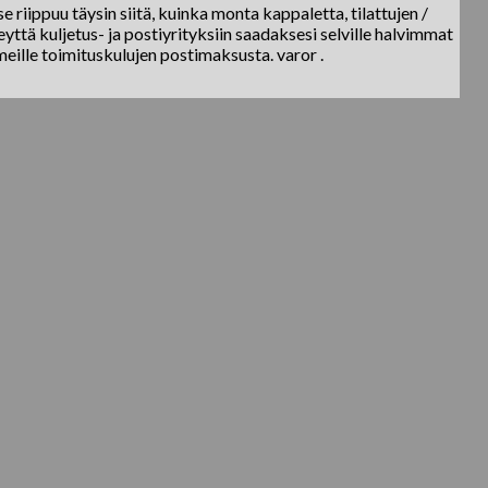
e riippuu täysin siitä, kuinka monta kappaletta, tilattujen /
yttä kuljetus- ja postiyrityksiin saadaksesi selville halvimmat
meille toimituskulujen postimaksusta. varor .