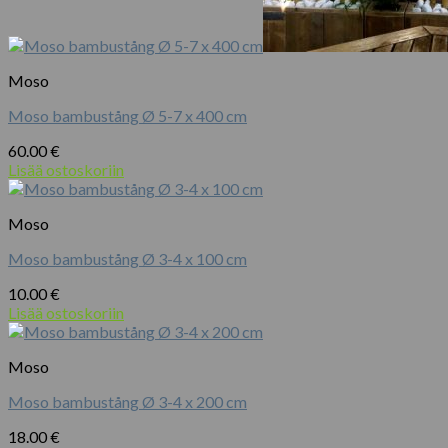
Moso
Moso bambustång Ø 5-7 x 400 cm
60.00
€
Lisää ostoskoriin
Moso
Moso bambustång Ø 3-4 x 100 cm
10.00
€
Lisää ostoskoriin
Moso
Moso bambustång Ø 3-4 x 200 cm
18.00
€