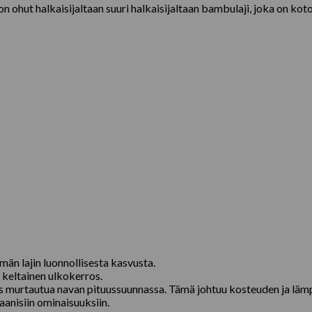
ohut halkaisijaltaan suuri halkaisijaltaan bambulaji, joka on koto
män lajin luonnollisesta kasvusta.
ä keltainen ulkokerros.
us murtautua navan pituussuunnassa. Tämä johtuu kosteuden ja lämpö
anisiin ominaisuuksiin.