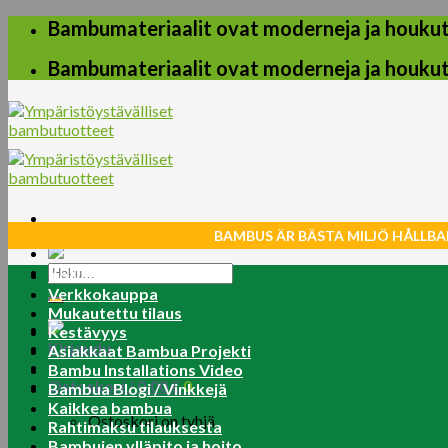
Skip
Bambumateriaalit ovat moderneja ja houkuttel
to
content
Bambumateriaalit ovat moderneja ja houkuttel
BAMBUS ÄR BÄSTA MILJÖ HÅLLBA
Etsi:
Koti
Verkkokauppa
Mukautettu tilaus
Kestävyys
Kirjaudu
Asiakkaat Bambua Projekti
Bambu Installations Video
Ostoskori /
0.00
€
0
Bambua Blogi / Vinkkejä
Kaikkea bambua
Ostoskori on tyhjä.
Rahtimaksu tilauksesta
Bambujen ylläpito ja hoito