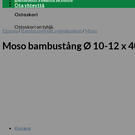
0
Ota yhteyttä
Ostoskori
Ostoskori on tyhjä.
Etusivu
/
Bambu pyöreät syömäpuikot
/
Moso
Moso bambustång Ø 10-12 x 
Kuvaus