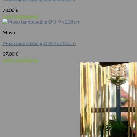
70.00
€
Lisää ostoskoriin
Moso
Moso bambustång Ø 8-9 x 200 cm
37.00
€
Lisää ostoskoriin