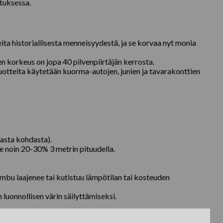
stuksessa.
ita historiallisesta menneisyydestä, ja se korvaa nyt monia
oiden korkeus on jopa 40 pilvenpiirtäjän kerrosta.
uotteita käytetään kuorma-autojen, junien ja tavarakonttien
asta kohdasta).
 noin 20-30% 3 metrin pituudella.
ambu laajenee tai kutistuu lämpötilan tai kosteuden
n luonnollisen värin säilyttämiseksi.