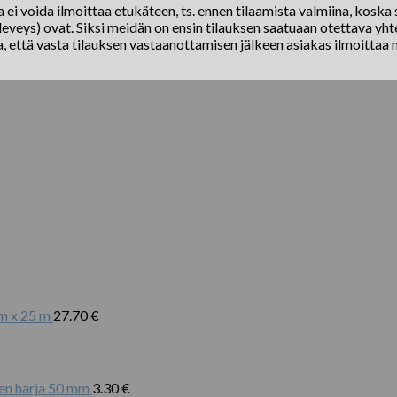
ei voida ilmoittaa etukäteen, ts. ennen tilaamista valmiina, koska s
eveys) ovat. Siksi meidän on ensin tilauksen saatuaan otettava yhte
a, että vasta tilauksen vastaanottamisen jälkeen asiakas ilmoittaa 
m x 25 m
27.70
€
nen harja 50 mm
3.30
€