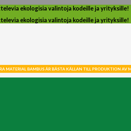
evia ekologisia valintoja kodeille ja yrityksille!
evia ekologisia valintoja kodeille ja yrityksille!
RA MATERIAL BAMBUS ÄR BÄSTA KÄLLAN TILL PRODUKTION AV 