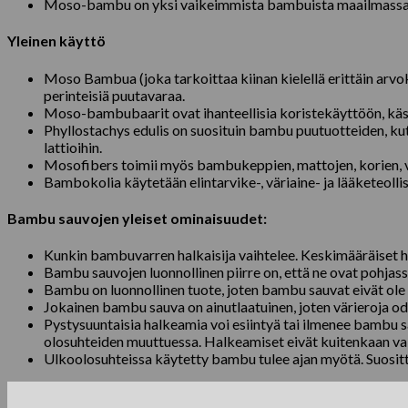
Moso-bambu on yksi vaikeimmista bambuista maailmassa. Tämä
Yleinen käyttö
Moso Bambua (joka tarkoittaa kiinan kielellä erittäin arvok
perinteisiä puutavaraa.
Moso-bambubaarit ovat ihanteellisia koristekäyttöön, käs
Phyllostachys edulis on suosituin bambu puutuotteiden, kut
lattioihin.
Mosofibers toimii myös bambukeppien, mattojen, korien, v
Bambokolia käytetään elintarvike-, väriaine- ja lääketeolli
Bambu sauvojen yleiset ominaisuudet:
Kunkin bambuvarren halkaisija vaihtelee. Keskimääräiset
Bambu sauvojen luonnollinen piirre on, että ne ovat pohj
Bambu on luonnollinen tuote, joten bambu sauvat eivät ol
Jokainen bambu sauva on ainutlaatuinen, joten värieroja o
Pystysuuntaisia ​​halkeamia voi esiintyä tai ilmenee bambu 
olosuhteiden muuttuessa. Halkeamiset eivät kuitenkaan va
Ulkoolosuhteissa käytetty bambu tulee ajan myötä. Suosi