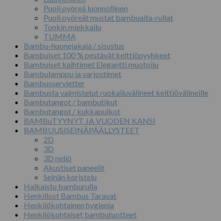
Puoli pyöreä luonnollinen
Puoli pyöreät mustat bambuaita-rullat
Tonkin miekkailu
TUMMA
Bambu-huonejakaja / sisustus
Bambuiset 100 % pestävät keittiöpyyhkeet
Bambuiset kaihtimet Elegantti muotoilu
Bambulamppu ja varjostimet
Bambusservietter
Bambusta valmistetut ruokailuvälineet keittiövälineille
Bambutangot / bambutikut
Bambutangot / kukkapuikot
BAMBuTYYNYT JA VUODEN KANSI
BAMBUUSISEINÄPÄÄLLYSTEET
2D
3D
3D neliö
Akustiset paneelit
Seinän koristelu
Halkaistu bamburulla
Henkillost Bambus Taravat
Henkilökohtainen hygienia
Henkilökohtaiset bambutuotteet