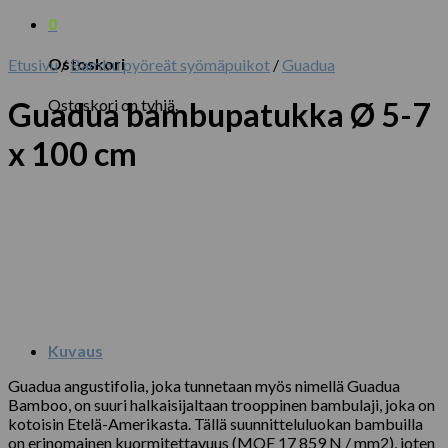
0
Ostoskori
Etusivu
/
Bambu pyöreät syömäpuikot
/
Guadua
Ostoskori on tyhjä.
Guadua bambupatukka Ø 5-7
x 100 cm
Kuvaus
Guadua angustifolia, joka tunnetaan myös nimellä Guadua
Bamboo, on suuri halkaisijaltaan trooppinen bambulaji, joka on
kotoisin Etelä-Amerikasta. Tällä suunnitteluluokan bambuilla
on erinomainen kuormitettavuus (MOE 17 859 N / mm2), joten