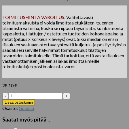
TOIMITUSHINTA VAROITUS:
Valitettavasti
toimitusmaksuista ei voida ilmoittaa etukäteen, ts. ennen
tilaamista valmiina, koska se riippuu täysin siitä, kuinka monta
kappaletta, tilattujen / ostettujen tuotteiden kokonaispaino ja
mitat (pituus x korkeus x leveys) ovat. Siksi meidän on ensin
tilauksen saatuaan otettava yhteyttä kuljetus- ja postiyrityksiin
saadaksesi selville halvimmat toimituskulut tilattujen
tavaroiden toimitukselle. Tämä tarkoittaa, että vasta tilauksen
vastaanottamisen jälkeen asiakas ilmoittaa meille
toimituskulujen postimaksusta. varor .
28.10
€
Guadua
bambupatukka
Lisää ostoskoriin
Ø
Osasto:
Guadua
5-
7
Saatat myös pitää...
x
100