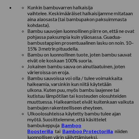
Kunkin bambuvarren halkaisija
vaihtelee. Keskimääräiset halkaisijamme mitataan
aina alaosasta (tai bambupakon paksuimmasta
kohdasta).
Bambu sauvojen luonnollinen piirre on, että ne ovat
pohjassa paksumpia kuin yläosassa. Guadua-
bambustappien prosentuaalinen lasku on noin. 10–
15% 3 metrin pituudella.
Bambu on luonnollinen tuote, joten bambu sauvat
eivät ole koskaan 100% suoria.
Jokainen bambu sauva on ainutlaatuinen, joten
värieroissa on eroja.
Bambu sauvoissa voi olla / tulee voimakkaita
halkeamia, varsinkin kun niitä käytetään
ulkona. Kuten puu, myös bambu laajenee tai
kutistuu lämpötilan tai kosteuden olosuhteiden
muuttuessa. Halkeamiset eivät kuitenkaan vaikuta
bambujen rakenteelliseen eheyteen.
Ulkoolosuhteissa käytetty bambu tulee ajan
myötä. Suosittelemme, että käsittelet
bambukeppuja
Bamboo
Boosterilla
tai
Bamboo Protectorilla
niiden
luonnollisen värin säilyttämiseksi.