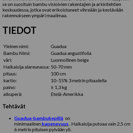
se on suosituin bambu visioivien rakentajien ja arkkitehtien
keskuudessa, jotka ovat erikoistuneet vihreään ja kestävään
rakennukseen ympäri maailmaa.
TIEDOT
Yleinen nimi:
Guadua
Bambu Nimi:
Guadua angustifolia
väri:
Luonnollinen beige
Halkaisija alareunassa:
50-70 mm
pituus:
100 cm
kartio:
10–15% 3 metrin pituudella
paino:
± 1,3 kg
alkuperä:
Etelä-Amerikka
Tehtävät
Guadua-bambukepillä
on
minimaalinen
kapenevuus
. Halkaisija putoaa vain 2,5 cm
6 metrin pituisen pylvään yli.