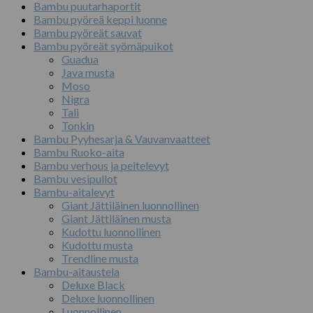
Bambu puutarhaportit
Bambu pyöreä keppi luonne
Bambu pyöreät sauvat
Bambu pyöreät syömäpuikot
Guadua
Java musta
Moso
Nigra
Tali
Tonkin
Bambu Pyyhesarja & Vauvanvaatteet
Bambu Ruoko-aita
Bambu verhous ja peitelevyt
Bambu vesipullot
Bambu-aitalevyt
Giant Jättiläinen luonnollinen
Giant Jättiläinen musta
Kudottu luonnollinen
Kudottu musta
Trendline musta
Bambu-aitaustela
Deluxe Black
Deluxe luonnollinen
Luonnollinen