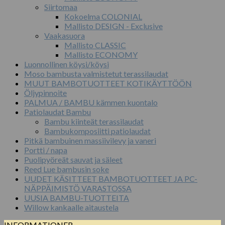
Siirtomaa
Kokoelma COLONIAL
Mallisto DESIGN - Exclusive
Vaakasuora
Mallisto CLASSIC
Mallisto ECONOMY
Luonnollinen köysi/köysi
Moso bambusta valmistetut terassilaudat
MUUT BAMBOTUOTTEET KOTIKÄYTTÖÖN
Öljypinnoite
PALMUA / BAMBU kämmen kuontalo
Patiolaudat Bambu
Bambu kiinteät terassilaudat
Bambukomposiitti patiolaudat
Pitkä bambuinen massiivilevy ja vaneri
Portti / napa
Puolipyöreät sauvat ja säleet
Reed Lue bambusin soke
UUDET KÄSITTEET BAMBOTUOTTEET JA PC-
NÄPPÄIMISTÖ VARASTOSSA
UUSIA BAMBU-TUOTTEITA
Willow kankaalle aitaustela
INFORMATIONER