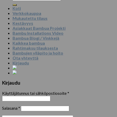
Koti
Verkkokauppa
Mukautettu tilaus
Kestävyys
Asiakkaat Bambua Projekti
Bambu Installations Video
Bambua Blogi / Vinkkejä
Kaikkea bambua
Rahtimaksu tilauksesta
Bambujen ylläpito ja hoito
Ota yhteyttä
Kirjaudu
Kirjaudu
Käyttäjätunnus tai sähköpostiosoite
*
Salasana
*