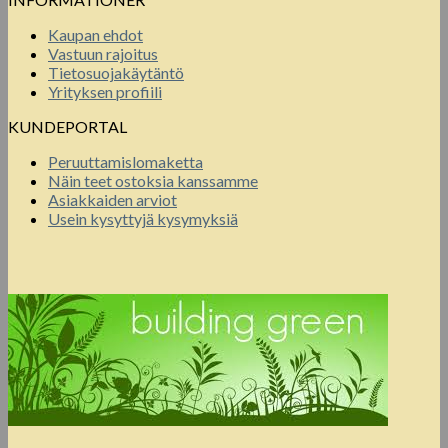
Kaupan ehdot
Vastuun rajoitus
Tietosuojakäytäntö
Yrityksen profiili
KUNDEPORTAL
Peruuttamislomaketta
Näin teet ostoksia kanssamme
Asiakkaiden arviot
Usein kysyttyjä kysymyksiä