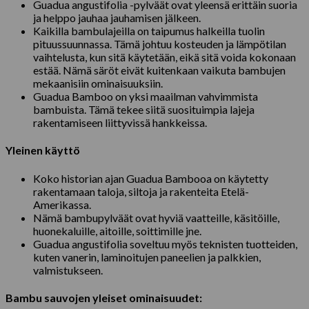
Guadua angustifolia -pylväät ovat yleensä erittäin suoria
ja helppo jauhaa jauhamisen jälkeen.
Kaikilla bambulajeilla on taipumus halkeilla tuolin
pituussuunnassa. Tämä johtuu kosteuden ja lämpötilan
vaihtelusta, kun sitä käytetään, eikä sitä voida kokonaan
estää. Nämä säröt eivät kuitenkaan vaikuta bambujen
mekaanisiin ominaisuuksiin.
Guadua Bamboo on yksi maailman vahvimmista
bambuista. Tämä tekee siitä suosituimpia lajeja
rakentamiseen liittyvissä hankkeissa.
Yleinen käyttö
Koko historian ajan Guadua Bambooa on käytetty
rakentamaan taloja, siltoja ja rakenteita Etelä-
Amerikassa.
Nämä bambupylväät ovat hyviä vaatteille, käsitöille,
huonekaluille, aitoille, soittimille jne.
Guadua angustifolia soveltuu myös teknisten tuotteiden,
kuten vanerin, laminoitujen paneelien ja palkkien,
valmistukseen.
Bambu sauvojen yleiset ominaisuudet: