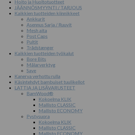
Hoito ja Huoltotuotteet
JÄÄNNÖSMYYNTI / TARJOUS
Kaikkien tuotteiden kiinnikkeet
Ankkurit
Asennus Sarja / Ruuvit
Mesh aita
Post Caps
Pultit
Trådstænger
Kaikkien tuotteiden työkalut
Bore Bits
Målarverktyg
Save
Kanerva verhottu rulla
Käsintehdyt bambuiset tuulikellot
LATTIA JA LISÄVARUSTEET
BamWood®
Kokoelma KLIK
Mallisto CLASSIC
Mallisto ECONOMY
Pystysuora
Kokoelma KLIK
Mallisto CLASSIC
Mallisto ECONOMY