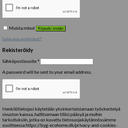
Muista minut
Kirjaudu sisään
Salasana unohtunut?
Rekisteröidy
Sähköpostiosoite
*
A password will be sent to your email address.
Henkilötietojasi käytetään yksinkertaistamaan työskentelyä
sivuston kanssa, hallitsemaan tiliisi pääsyä ja muihin
tarkoituksiin, jotka on kuvattu tietosuojakäytännössämme
osoitteessa https://byg-ecohome.dk/privacy-and-cookies-