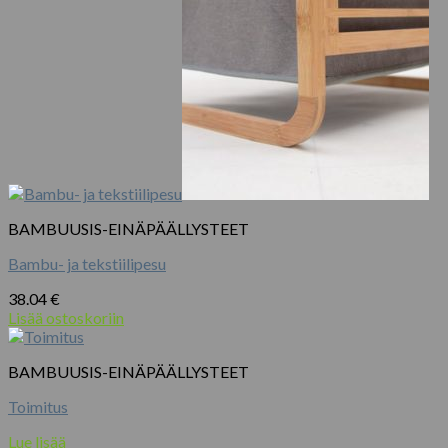
BAMBUUSIS-EINÄPÄÄLLYSTEET
Bambu- ja tekstiilipesu
38.04
€
Lisää ostoskoriin
BAMBUUSIS-EINÄPÄÄLLYSTEET
Toimitus
Lue lisää