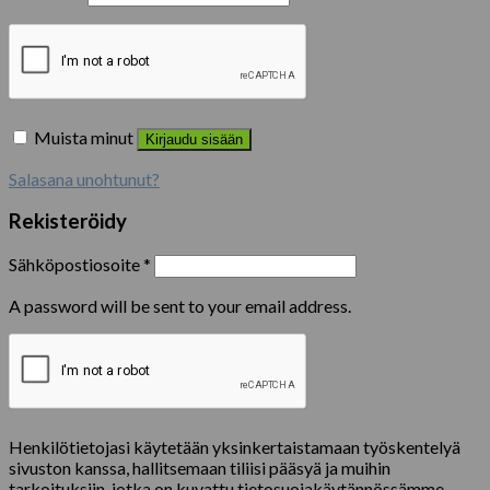
Muista minut
Kirjaudu sisään
Salasana unohtunut?
Rekisteröidy
Sähköpostiosoite
*
A password will be sent to your email address.
Henkilötietojasi käytetään yksinkertaistamaan työskentelyä
sivuston kanssa, hallitsemaan tiliisi pääsyä ja muihin
tarkoituksiin, jotka on kuvattu tietosuojakäytännössämme