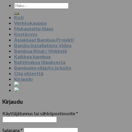
Etsi:
Koti
Verkkokauppa
Mukautettu tilaus
Kestävyys
Asiakkaat Bambua Projekti
Bambu Installations Video
Bambua Blogi / Vinkkejä
Kaikkea bambua
Rahtimaksu tilauksesta
Bambujen ylläpito ja hoito
Ota yhteyttä
Kirjaudu
Kirjaudu
Käyttäjätunnus tai sähköpostiosoite
*
Salasana
*