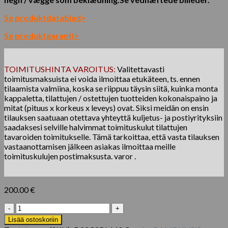
Se produktdatablad>
Se produktgaranti>
TOIMITUSHINTA VAROITUS:
Valitettavasti
toimitusmaksuista ei voida ilmoittaa etukäteen, ts. ennen
tilaamista valmiina, koska se riippuu täysin siitä, kuinka monta
kappaletta, tilattujen / ostettujen tuotteiden kokonaispaino ja
mitat (pituus x korkeus x leveys) ovat. Siksi meidän on ensin
tilauksen saatuaan otettava yhteyttä kuljetus- ja postiyrityksiin
saadaksesi selville halvimmat toimituskulut tilattujen
tavaroiden toimitukselle. Tämä tarkoittaa, että vasta tilauksen
vastaanottamisen jälkeen asiakas ilmoittaa meille
toimituskulujen postimaksusta. varor .
200.00
€
Udendørs
komposit
Lisää ostoskoriin
sort