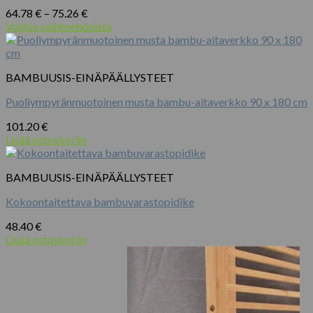
Voit
Hintaluokka:
64.78
€
–
75.26
€
tehdä
64.78 €
Valitse vaihtoehdoista
valinnat
Tällä
-
tuotteen
tuotteella
75.26 €
sivulla.
on
BAMBUUSIS-EINÄPÄÄLLYSTEET
useampi
muunnelma.
Puoliympyränmuotoinen musta bambu-aitaverkko 90 x 180 cm
Voit
tehdä
101.20
€
valinnat
Lisää ostoskoriin
tuotteen
sivulla.
BAMBUUSIS-EINÄPÄÄLLYSTEET
Kokoontaitettava bambuvarastopidike
48.40
€
Lisää ostoskoriin