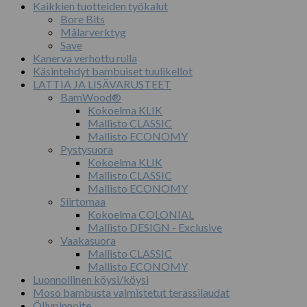
Kaikkien tuotteiden työkalut
Bore Bits
Målarverktyg
Save
Kanerva verhottu rulla
Käsintehdyt bambuiset tuulikellot
LATTIA JA LISÄVARUSTEET
BamWood®
Kokoelma KLIK
Mallisto CLASSIC
Mallisto ECONOMY
Pystysuora
Kokoelma KLIK
Mallisto CLASSIC
Mallisto ECONOMY
Siirtomaa
Kokoelma COLONIAL
Mallisto DESIGN - Exclusive
Vaakasuora
Mallisto CLASSIC
Mallisto ECONOMY
Luonnollinen köysi/köysi
Moso bambusta valmistetut terassilaudat
Öljypinnoite