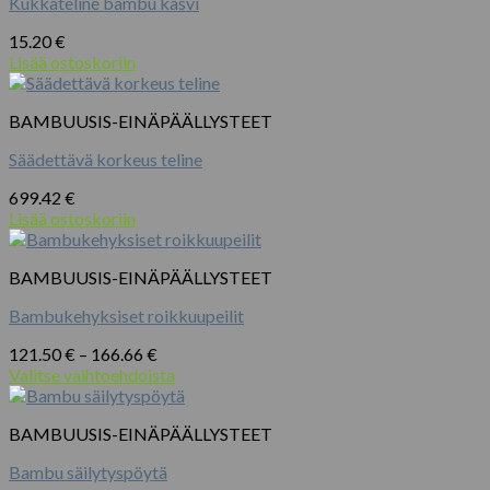
Kukkateline bambu kasvi
15.20
€
Lisää ostoskoriin
BAMBUUSIS-EINÄPÄÄLLYSTEET
Säädettävä korkeus teline
699.42
€
Lisää ostoskoriin
BAMBUUSIS-EINÄPÄÄLLYSTEET
Bambukehyksiset roikkuupeilit
Hintaluokka:
121.50
€
–
166.66
€
121.50 €
Valitse vaihtoehdoista
Tällä
-
tuotteella
166.66 €
BAMBUUSIS-EINÄPÄÄLLYSTEET
on
useampi
Bambu säilytyspöytä
muunnelma.