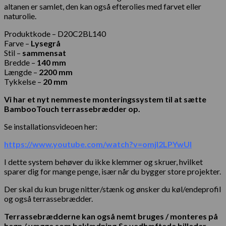
altanen er samlet, den kan også efterolies med farvet eller
naturolie.
Produktkode – D20C2BL140
Farve –
Lysegrå
Stil –
sammensat
Bredde –
140 mm
Længde –
2200 mm
Tykkelse –
20 mm
Vi har et nyt nemmeste monteringssystem til at sætte
BambooTouch terrassebrædder op.
Se installationsvideoen her:
https://www.youtube.com/watch?v=omjI2LPYwUI
I dette system behøver du ikke klemmer og skruer, hvilket
sparer dig for mange penge, især når du bygger store projekter.
Der skal du kun bruge nitter/stænk og ønsker du køl/endeprofil
og også terrassebrædder.
Terrassebrædderne kan også nemt bruges / monteres på
hegn / vægge som beklædning.Se vedhæftede billeder.