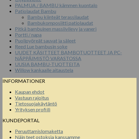
PALMUA / BAMBU kämmen kuontalo
Patiolaudat Bambu
Bambu kiinteät terassilaudat
Bambukomposiitti patiolaudat
Pitkä bambuinen massiivilevy ja vaneri
Portti / napa
Puolipyöreät sauvat ja säleet
Reed Lue bambusin soke
UUDET KÄSITTEET BAMBOTUOTTEET JA PC-
NÄPPÄIMISTÖ VARASTOSSA
UUSIA BAMBU-TUOTTEITA
Willow kankaalle aitaustela
INFORMATIONER
Kaupan ehdot
Vastuun rajoitus
Tietosuojakäytäntö
Yrityksen profiili
KUNDEPORTAL
Peruuttamislomaketta
Näin teet ostoksia kanssamme