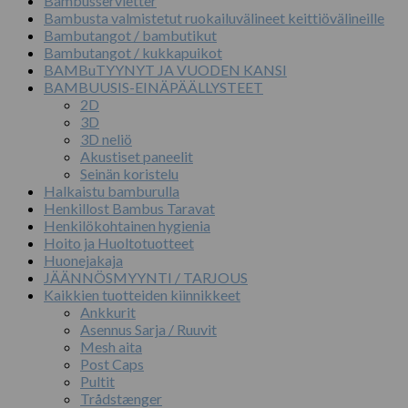
Bambusservietter
Bambusta valmistetut ruokailuvälineet keittiövälineille
Bambutangot / bambutikut
Bambutangot / kukkapuikot
BAMBuTYYNYT JA VUODEN KANSI
BAMBUUSIS-EINÄPÄÄLLYSTEET
2D
3D
3D neliö
Akustiset paneelit
Seinän koristelu
Halkaistu bamburulla
Henkillost Bambus Taravat
Henkilökohtainen hygienia
Hoito ja Huoltotuotteet
Huonejakaja
JÄÄNNÖSMYYNTI / TARJOUS
Kaikkien tuotteiden kiinnikkeet
Ankkurit
Asennus Sarja / Ruuvit
Mesh aita
Post Caps
Pultit
Trådstænger