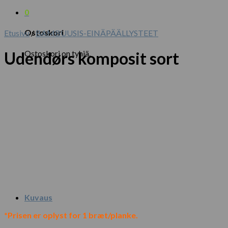
0
Ostoskori
Etusivu
/
BAMBUUSIS-EINÄPÄÄLLYSTEET
Ostoskori on tyhjä.
Udendørs komposit sort
Kuvaus
*Prisen er oplyst for 1 bræt/planke.