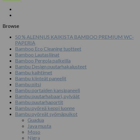
Browse
50 % ALENNUS KAIKISTA BAMBOO PREMIUM WC-
PAPERIA
Bamboo Eco Cleaning tuotteet
Bamboo Lautasliinat
Bamboo Pergola palkeilla
Bambu Design puutarhakalusteet
Bambu kaihtimet
Bambu kiinteät paneelit
Bambu pitsi
Bambu portaiden kansipaneeli
Bambu puutarhabaari, pylväät
Bambu puutarhaportit
Bambu pyöreä keppi luonne
Bambu pyöreät syömäpuikot
Guadua
Java musta
Moso
Nigra