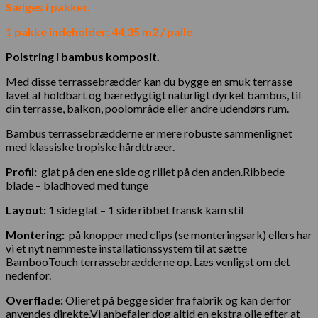
Sælges i pakker.
1 pakke indeholder: 44,35 m2 / palle
Polstring i bambus komposit.
Med disse terrassebrædder kan du bygge en smuk terrasse
lavet af holdbart og bæredygtigt naturligt dyrket bambus, til
din terrasse, balkon, poolområde eller andre udendørs rum.
Bambus terrassebrædderne er mere robuste sammenlignet
med klassiske tropiske hårdttræer.
Profil:
glat på den ene side og rillet på den anden.Ribbede
blade – bladhoved med tunge
Layout:
1 side glat – 1 side ribbet fransk kam stil
Montering:
på knopper med clips (se monteringsark) ellers har
vi et nyt nemmeste installationssystem til at sætte
BambooTouch terrassebrædderne op. Læs venligst om det
nedenfor.
Overflade:
Olieret på begge sider fra fabrik og kan derfor
anvendes direkte.Vi anbefaler dog altid en ekstra olie efter at