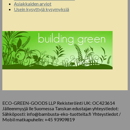
Asiakkaiden arviot
Usein kysyttyjä kysymyksiä
ECO-GREEN-GOODS LLP Rekisteröinti UK: OC423614
Jälleenmyyjä lle Suomessa Tanskan edustajan yhteystiedot:
Sähköposti: info@bambusta-eko-tuotteita.fi Yhteystiedot /
Mobil matkapuhelin: +45 93909819