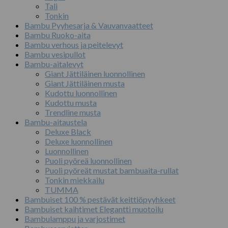
Tali
Tonkin
Bambu Pyyhesarja & Vauvanvaatteet
Bambu Ruoko-aita
Bambu verhous ja peitelevyt
Bambu vesipullot
Bambu-aitalevyt
Giant Jättiläinen luonnollinen
Giant Jättiläinen musta
Kudottu luonnollinen
Kudottu musta
Trendline musta
Bambu-aitaustela
Deluxe Black
Deluxe luonnollinen
Luonnollinen
Puoli pyöreä luonnollinen
Puoli pyöreät mustat bambuaita-rullat
Tonkin miekkailu
TUMMA
Bambuiset 100 % pestävät keittiöpyyhkeet
Bambuiset kaihtimet Elegantti muotoilu
Bambulamppu ja varjostimet