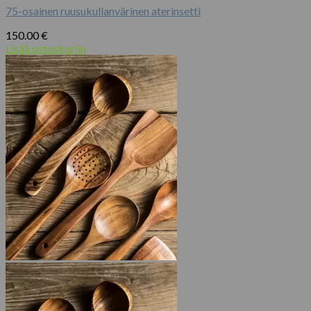
75-osainen ruusukullanvärinen aterinsetti
150.00
€
Lisää ostoskoriin