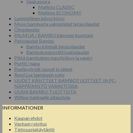
Vaakasuora
Mallisto CLASSIC
Mallisto ECONOMY
Luonnollinen köysi/köysi
Moso bambusta valmistetut terassilaudat
Öljypinnoite
PALMUA / BAMBU kämmen kuontalo
Patiolaudat Bambu
Bambu kiinteät terassilaudat
Bambukomposiitti patiolaudat
Pitkä bambuinen massiivilevy ja vaneri
Portti / napa
Puolipyöreät sauvat ja säleet
Reed Lue bambusin soke
UUDET KÄSITTEET BAMBOTUOTTEET JA PC-
NÄPPÄIMISTÖ VARASTOSSA
UUSIA BAMBU-TUOTTEITA
Willow kankaalle aitaustela
INFORMATIONER
Kaupan ehdot
Vastuun rajoitus
Tietosuojakäytäntö