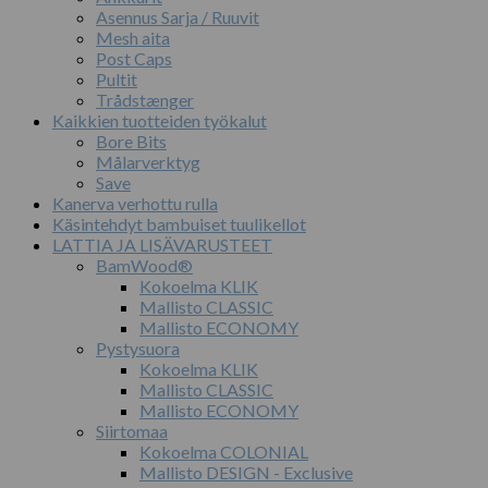
Asennus Sarja / Ruuvit
Mesh aita
Post Caps
Pultit
Trådstænger
Kaikkien tuotteiden työkalut
Bore Bits
Målarverktyg
Save
Kanerva verhottu rulla
Käsintehdyt bambuiset tuulikellot
LATTIA JA LISÄVARUSTEET
BamWood®
Kokoelma KLIK
Mallisto CLASSIC
Mallisto ECONOMY
Pystysuora
Kokoelma KLIK
Mallisto CLASSIC
Mallisto ECONOMY
Siirtomaa
Kokoelma COLONIAL
Mallisto DESIGN - Exclusive