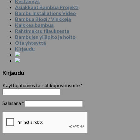
Kestävyys
Asiakkaat Bambua Projekti
Bambu Installations Video
Bambua Blogi / Vinkkejä
Kaikkea bambua
Rahtimaksu tilauksesta
Bambujen ylläpito ja hoito
Ota yhteyttä
Kirjaudu
Kirjaudu
Käyttäjätunnus tai sähköpostiosoite
*
Salasana
*