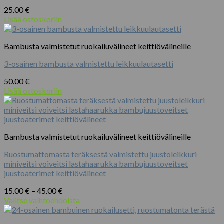
25.00
€
Lisää ostoskoriin
Bambusta valmistetut ruokailuvälineet keittiövälineille
3-osainen bambusta valmistettu leikkuulautasetti
50.00
€
Lisää ostoskoriin
Bambusta valmistetut ruokailuvälineet keittiövälineille
Ruostumattomasta teräksestä valmistettu juustoleikkuri
miniveitsi voiveitsi lastahaarukka bambujuustoveitset
juustoaterimet keittiövälineet
Hintaluokka:
15.00
€
–
45.00
€
15.00 €
Valitse vaihtoehdoista
Tällä
-
tuotteella
45.00 €