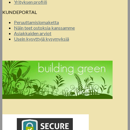
Yrityksen profiili
KUNDEPORTAL
Peruuttamislomaketta
Näin teet ostoksia kanssamme
Asiakkaiden arviot
Usein kysyttyjä kysymyksiä