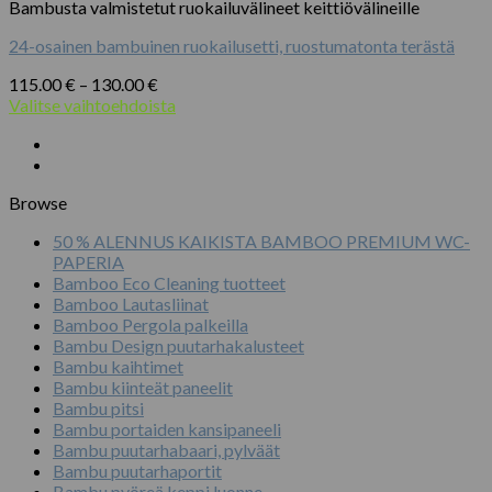
Bambusta valmistetut ruokailuvälineet keittiövälineille
on
useampi
24-osainen bambuinen ruokailusetti, ruostumatonta terästä
muunnelma.
Voit
Hintaluokka:
115.00
€
–
130.00
€
tehdä
115.00 €
Valitse vaihtoehdoista
valinnat
Tällä
-
tuotteen
tuotteella
130.00 €
sivulla.
on
useampi
Browse
muunnelma.
Voit
50 % ALENNUS KAIKISTA BAMBOO PREMIUM WC-
tehdä
PAPERIA
valinnat
Bamboo Eco Cleaning tuotteet
tuotteen
Bamboo Lautasliinat
sivulla.
Bamboo Pergola palkeilla
Bambu Design puutarhakalusteet
Bambu kaihtimet
Bambu kiinteät paneelit
Bambu pitsi
Bambu portaiden kansipaneeli
Bambu puutarhabaari, pylväät
Bambu puutarhaportit
Bambu pyöreä keppi luonne