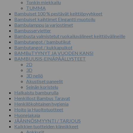
Tonkin miekkailu
TUMMA
Bambuiset 100 % pestävät keittiöpyyhkeet
Bambuiset kaihtimet Elegantti muotoilu
Bambulamppu ja varjostimet
Bambusservietter
Bambusta valmistetut ruokailuvälineet keittiövälineille
Bambutangot / bambutikut
Bambutangot / kukkapuikot
BAMBuTYYNYT JA VUODEN KANSI
BAMBUUSIS-EINÄPÄÄLLYSTEET
2D
3D
3D neliö
Akustiset paneelit
Seinän koristelu
Halkaistu bamburulla
Henkillost Bambus Taravat
Henkilökohtainen hygienia
Hoito ja Huoltotuotteet
Huonejakaja
JÄÄNNÖSMYYNTI / TARJOUS
Kaikkien tuotteiden kiinnikkeet
Ankkurit