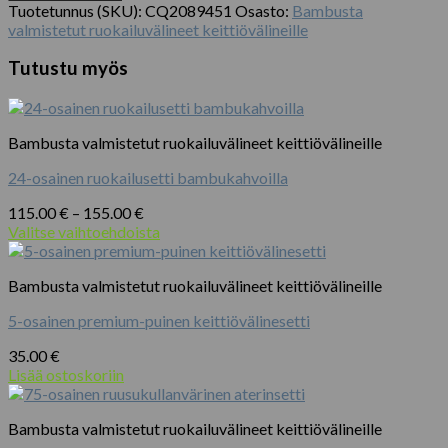
sisältää
Tuotetunnus (SKU):
CQ2089451
Osasto:
Bambusta
haarukat/lusikat/veitset
valmistetut ruokailuvälineet keittiövälineille
muovisten
aterimien
Tutustu myös
sijaan
määrä
Bambusta valmistetut ruokailuvälineet keittiövälineille
24-osainen ruokailusetti bambukahvoilla
Hintaluokka:
115.00
€
–
155.00
€
115.00 €
Valitse vaihtoehdoista
Tällä
-
tuotteella
155.00 €
Bambusta valmistetut ruokailuvälineet keittiövälineille
on
useampi
5-osainen premium-puinen keittiövälinesetti
muunnelma.
Voit
35.00
€
tehdä
Lisää ostoskoriin
valinnat
tuotteen
sivulla.
Bambusta valmistetut ruokailuvälineet keittiövälineille