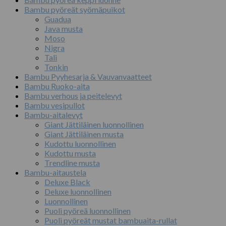
Bambu pyöreät syömäpuikot
Guadua
Java musta
Moso
Nigra
Tali
Tonkin
Bambu Pyyhesarja & Vauvanvaatteet
Bambu Ruoko-aita
Bambu verhous ja peitelevyt
Bambu vesipullot
Bambu-aitalevyt
Giant Jättiläinen luonnollinen
Giant Jättiläinen musta
Kudottu luonnollinen
Kudottu musta
Trendline musta
Bambu-aitaustela
Deluxe Black
Deluxe luonnollinen
Luonnollinen
Puoli pyöreä luonnollinen
Puoli pyöreät mustat bambuaita-rullat