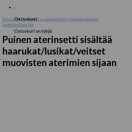
0
Ostoskori
Etusivu
/
Bambusta valmistetut ruokailuvälineet
keittiövälineille
Ostoskori on tyhjä.
Puinen aterinsetti sisältää
haarukat/lusikat/veitset
muovisten aterimien sijaan