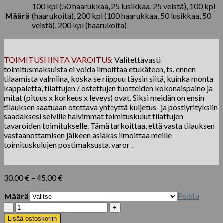
100 kpl (50 haarukkaa, 25 lusikkaa, 25 veistä), 100 kpl
Määrä
(haarukoita), 200 kpl (100 haarukkaa, 50 lusikkaa, 50
veistä), 200 kpl (haarukoita)
TOIMITUSHINTA VAROITUS:
Valitettavasti
toimitusmaksuista ei voida ilmoittaa etukäteen, ts. ennen
tilaamista valmiina, koska se riippuu täysin siitä, kuinka monta
kappaletta, tilattujen / ostettujen tuotteiden kokonaispaino ja
mitat (pituus x korkeus x leveys) ovat. Siksi meidän on ensin
tilauksen saatuaan otettava yhteyttä kuljetus- ja postiyrityksiin
saadaksesi selville halvimmat toimituskulut tilattujen
tavaroiden toimitukselle. Tämä tarkoittaa, että vasta tilauksen
vastaanottamisen jälkeen asiakas ilmoittaa meille
toimituskulujen postimaksusta. varor .
Hintaluokka:
30.00
€
–
45.00
€
30.00 €
Poista
Määrä
-
45.00 €
Puinen
aterinsetti
Lisää ostoskoriin