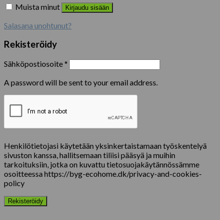
Muista minut
Kirjaudu sisään
Salasana unohtunut?
Rekisteröidy
Sähköpostiosoite
*
A password will be sent to your email address.
Henkilötietojasi käytetään yksinkertaistamaan työskentelyä
sivuston kanssa, hallitsemaan tiliisi pääsyä ja muihin
tarkoituksiin, jotka on kuvattu tietosuojakäytännössämme
osoitteessa https://byg-ecohome.dk/privacy-and-cookies-
policy
Rekisteröidy