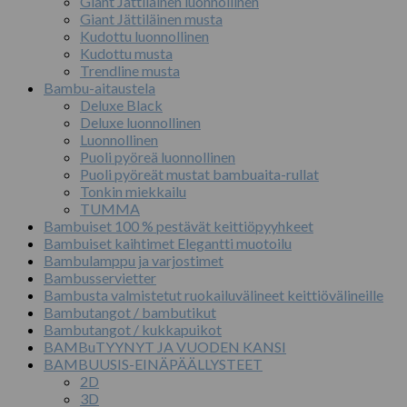
Giant Jättiläinen luonnollinen
Giant Jättiläinen musta
Kudottu luonnollinen
Kudottu musta
Trendline musta
Bambu-aitaustela
Deluxe Black
Deluxe luonnollinen
Luonnollinen
Puoli pyöreä luonnollinen
Puoli pyöreät mustat bambuaita-rullat
Tonkin miekkailu
TUMMA
Bambuiset 100 % pestävät keittiöpyyhkeet
Bambuiset kaihtimet Elegantti muotoilu
Bambulamppu ja varjostimet
Bambusservietter
Bambusta valmistetut ruokailuvälineet keittiövälineille
Bambutangot / bambutikut
Bambutangot / kukkapuikot
BAMBuTYYNYT JA VUODEN KANSI
BAMBUUSIS-EINÄPÄÄLLYSTEET
2D
3D