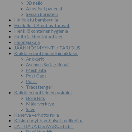
3D neliö
Akustiset paneelit
Seinän koristelu
Halkaistu bamburulla
Henkillost Bambus Taravat
Henkilökohtainen hygienia
Hoito ja Huoltotuotteet
Huonejakaja
JÄÄNNÖSMYYNTI / TARJOUS
Kaikkien tuotteiden kiinnikkeet
Ankkurit
Asennus Sarja / Ruuvit
Mesh aita
Post Caps
Pultit
Trådstænger
Kaikkien tuotteiden työkalut
Bore Bits
Målarverktyg
Save
Kanerva verhottu rulla
Käsintehdyt bambuiset tuulikellot
LATTIA JA LISÄVARUSTEET
BamWood®