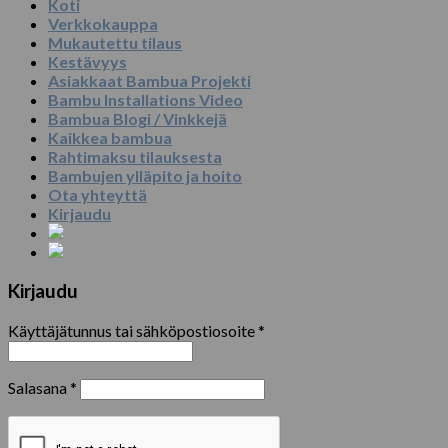
Koti
Verkkokauppa
Mukautettu tilaus
Kestävyys
Asiakkaat Bambua Projekti
Bambu Installations Video
Bambua Blogi / Vinkkejä
Kaikkea bambua
Rahtimaksu tilauksesta
Bambujen ylläpito ja hoito
Ota yhteyttä
Kirjaudu
Kirjaudu
Käyttäjätunnus tai sähköpostiosoite
*
Salasana
*