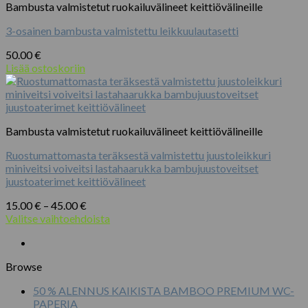
Bambusta valmistetut ruokailuvälineet keittiövälineille
3-osainen bambusta valmistettu leikkuulautasetti
50.00
€
Lisää ostoskoriin
Bambusta valmistetut ruokailuvälineet keittiövälineille
Ruostumattomasta teräksestä valmistettu juustoleikkuri
miniveitsi voiveitsi lastahaarukka bambujuustoveitset
juustoaterimet keittiövälineet
Hintaluokka:
15.00
€
–
45.00
€
15.00 €
Valitse vaihtoehdoista
Tällä
-
tuotteella
45.00 €
on
Browse
useampi
muunnelma.
50 % ALENNUS KAIKISTA BAMBOO PREMIUM WC-
Voit
PAPERIA