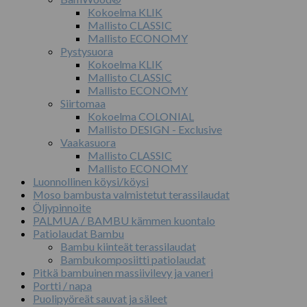
Kokoelma KLIK
Mallisto CLASSIC
Mallisto ECONOMY
Pystysuora
Kokoelma KLIK
Mallisto CLASSIC
Mallisto ECONOMY
Siirtomaa
Kokoelma COLONIAL
Mallisto DESIGN - Exclusive
Vaakasuora
Mallisto CLASSIC
Mallisto ECONOMY
Luonnollinen köysi/köysi
Moso bambusta valmistetut terassilaudat
Öljypinnoite
PALMUA / BAMBU kämmen kuontalo
Patiolaudat Bambu
Bambu kiinteät terassilaudat
Bambukomposiitti patiolaudat
Pitkä bambuinen massiivilevy ja vaneri
Portti / napa
Puolipyöreät sauvat ja säleet