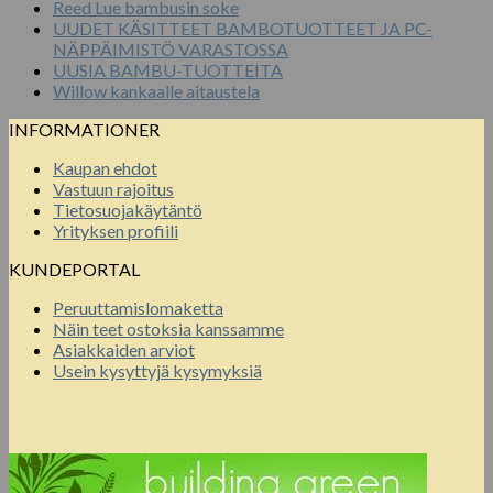
Reed Lue bambusin soke
UUDET KÄSITTEET BAMBOTUOTTEET JA PC-
NÄPPÄIMISTÖ VARASTOSSA
UUSIA BAMBU-TUOTTEITA
Willow kankaalle aitaustela
INFORMATIONER
Kaupan ehdot
Vastuun rajoitus
Tietosuojakäytäntö
Yrityksen profiili
KUNDEPORTAL
Peruuttamislomaketta
Näin teet ostoksia kanssamme
Asiakkaiden arviot
Usein kysyttyjä kysymyksiä