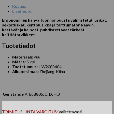
Kuvaus
Lisätiedot
Ergonominen kahva, luonnonpuusta valmistetut lusikat,
sekoituskat, keittolusikka ja tarttumaton kaavin,
kestävät ja helposti puhdistettavat tärkeät
keittiötarvikkeet
Tuotetiedot
Materiaali:
Puu
Määrä:
5 kpl
Tuotetunnus:
UW2088404
Alkuperämaa:
Zhejiang, Kiina
Genstande
A, B, B805, C, D, H, J
TOIMITUSHINTA VAROITUS:
Valitettavasti