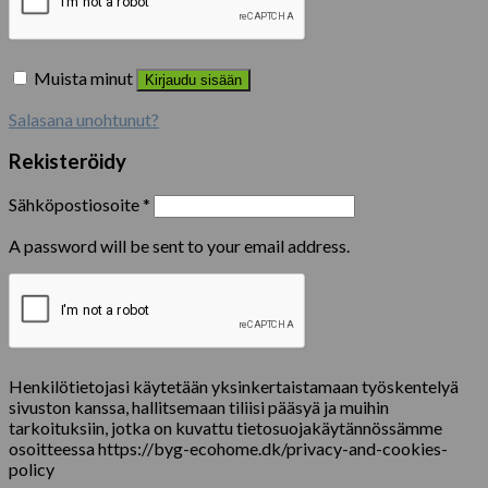
Muista minut
Kirjaudu sisään
Salasana unohtunut?
Rekisteröidy
Sähköpostiosoite
*
A password will be sent to your email address.
Henkilötietojasi käytetään yksinkertaistamaan työskentelyä
sivuston kanssa, hallitsemaan tiliisi pääsyä ja muihin
tarkoituksiin, jotka on kuvattu tietosuojakäytännössämme
osoitteessa https://byg-ecohome.dk/privacy-and-cookies-
policy