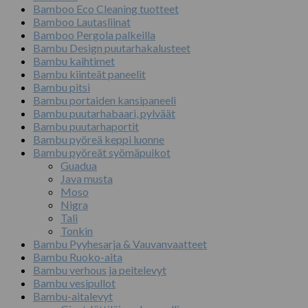
tehdä
Bamboo Eco Cleaning tuotteet
valinnat
Bamboo Lautasliinat
tuotteen
Bamboo Pergola palkeilla
sivulla.
Bambu Design puutarhakalusteet
Bambu kaihtimet
Bambu kiinteät paneelit
Bambu pitsi
Bambu portaiden kansipaneeli
Bambu puutarhabaari, pylväät
Bambu puutarhaportit
Bambu pyöreä keppi luonne
Bambu pyöreät syömäpuikot
Guadua
Java musta
Moso
Nigra
Tali
Tonkin
Bambu Pyyhesarja & Vauvanvaatteet
Bambu Ruoko-aita
Bambu verhous ja peitelevyt
Bambu vesipullot
Bambu-aitalevyt