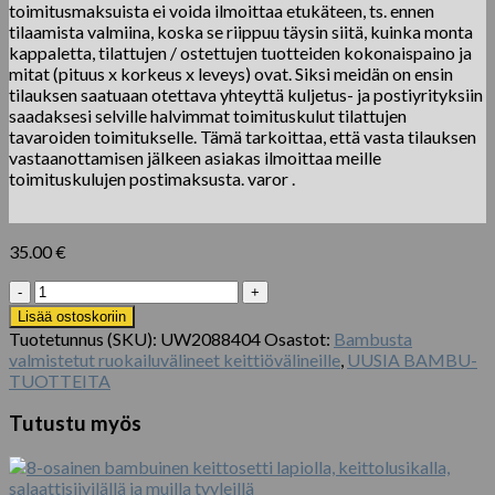
toimitusmaksuista ei voida ilmoittaa etukäteen, ts. ennen
tilaamista valmiina, koska se riippuu täysin siitä, kuinka monta
kappaletta, tilattujen / ostettujen tuotteiden kokonaispaino ja
mitat (pituus x korkeus x leveys) ovat. Siksi meidän on ensin
tilauksen saatuaan otettava yhteyttä kuljetus- ja postiyrityksiin
saadaksesi selville halvimmat toimituskulut tilattujen
tavaroiden toimitukselle. Tämä tarkoittaa, että vasta tilauksen
vastaanottamisen jälkeen asiakas ilmoittaa meille
toimituskulujen postimaksusta. varor .
35.00
€
5-
osainen
Lisää ostoskoriin
premium-
Tuotetunnus (SKU):
UW2088404
Osastot:
Bambusta
puinen
valmistetut ruokailuvälineet keittiövälineille
,
UUSIA BAMBU-
keittiövälinesetti
TUOTTEITA
määrä
Tutustu myös