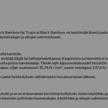
ack Bamboo tai Tropical Black Bamboo, on keskimääräisesti paksu 
uonekalujen ja aitojen valmistukseen.
llä kartiolla.
levittää öljyjä tai lakkeja haluttaessa. Kaapimista tai hiomista ei ta
aita puisia bambulajeja. Tämän lajin lujuusominaisuudet testattiin
us viljan suuntaisesti 35,74 N / mm², suurin vetolujuus 237,4 N / 
 jauhe hyökkäyksen välttämiseksi kovakuoriaisen jälkeen.
iin ja se on erinomainen koristetarkoituksiin, kuten näytöihin, pu
inteisten soittimien huonekalujen, käsitöiden ja aitojen valmistuk