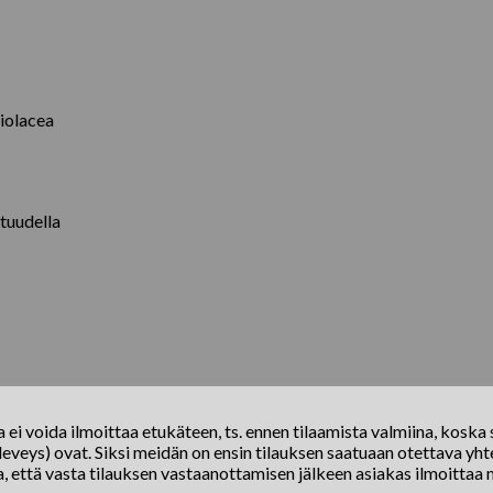
iolacea
tuudella
ei voida ilmoittaa etukäteen, ts. ennen tilaamista valmiina, koska s
eveys) ovat. Siksi meidän on ensin tilauksen saatuaan otettava yhte
a, että vasta tilauksen vastaanottamisen jälkeen asiakas ilmoittaa 