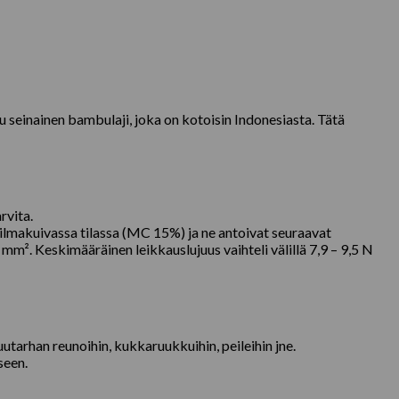
seinainen bambulaji, joka on kotoisin Indonesiasta. Tätä
rvita.
 ilmakuivassa tilassa (MC 15%) ja ne antoivat seuraavat
mm². Keskimääräinen leikkauslujuus vaihteli välillä 7,9 – 9,5 N
utarhan reunoihin, kukkaruukkuihin, peileihin jne.
seen.