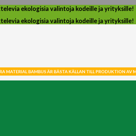
evia ekologisia valintoja kodeille ja yrityksille!
evia ekologisia valintoja kodeille ja yrityksille!
RA MATERIAL BAMBUS ÄR BÄSTA KÄLLAN TILL PRODUKTION AV 