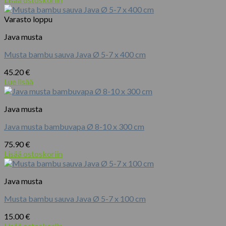
Varasto loppu
Java musta
Musta bambu sauva Java Ø 5-7 x 400 cm
45.20
€
Lue lisää
Java musta
Java musta bambuvapa Ø 8-10 x 300 cm
75.90
€
Lisää ostoskoriin
Java musta
Musta bambu sauva Java Ø 5-7 x 100 cm
15.00
€
Lisää ostoskoriin