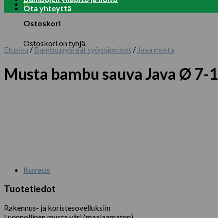
0
Ota yhteyttä
Ostoskori
Ostoskori on tyhjä.
Etusivu
/
Bambu pyöreät syömäpuikot
/
Java musta
Musta bambu sauva Java Ø 7-1
Kuvaus
Tuotetiedot
Rakennus- ja koristesovelluksiin
Luonnollinen musta väri (maalaamaton)