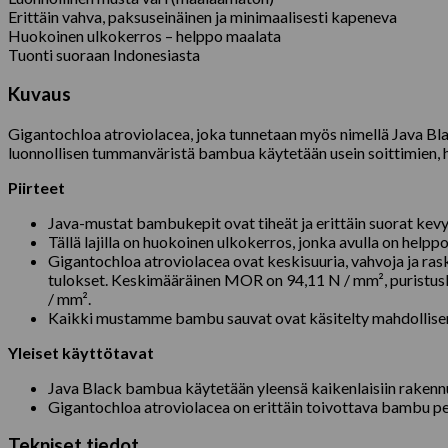
Erittäin vahva, paksuseinäinen ja minimaalisesti kapeneva
Huokoinen ulkokerros – helppo maalata
Tuonti suoraan Indonesiasta
Kuvaus
Gigantochloa atroviolacea, joka tunnetaan myös nimellä Java Bl
luonnollisen tummanväristä bambua käytetään usein soittimien, h
Piirteet
Java-mustat bambukepit ovat tiheät ja erittäin suorat kevye
Tällä lajilla on huokoinen ulkokerros, jonka avulla on helppo 
Gigantochloa atroviolacea ovat keskisuuria, vahvoja ja rask
tulokset. Keskimääräinen MOR on 94,11 N / mm², puristusluju
/ mm².
Kaikki mustamme bambu sauvat ovat käsitelty mahdollisen
Yleiset käyttötavat
Java Black bambua käytetään yleensä kaikenlaisiin rakennuks
Gigantochloa atroviolacea on erittäin toivottava bambu per
Tekniset tiedot