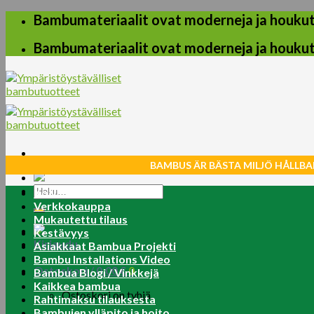
Skip
Bambumateriaalit ovat moderneja ja houkuttel
to
content
Bambumateriaalit ovat moderneja ja houkuttel
BAMBUS ÄR BÄSTA MILJÖ HÅLLBA
Etsi:
Koti
Verkkokauppa
Mukautettu tilaus
Kestävyys
Kirjaudu
Asiakkaat Bambua Projekti
Bambu Installations Video
Ostoskori /
0.00
€
0
Bambua Blogi / Vinkkejä
Kaikkea bambua
Ostoskori on tyhjä.
Rahtimaksu tilauksesta
Bambujen ylläpito ja hoito