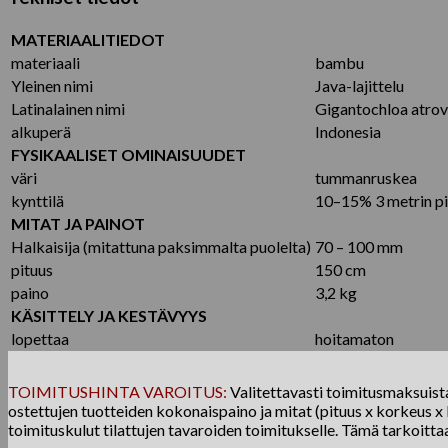
MATERIAALITIEDOT
materiaali
bambu
Yleinen nimi
Java-lajittelu
Latinalainen nimi
Gigantochloa atrov
alkuperä
Indonesia
FYSIKAALISET OMINAISUUDET
väri
tummanruskea
kynttilä
10–15% 3 metrin pi
MITAT JA PAINOT
Halkaisija (mitattuna paksimmalta puolelta)
70 – 100 mm
pituus
150 cm
paino
3,2 kg
KÄSITTELY JA KESTÄVYYS
lopettaa
hoitamaton
TOIMITUSHINTA VAROITUS:
Valitettavasti toimitusmaksuista 
ostettujen tuotteiden kokonaispaino ja mitat (pituus x korkeus x l
toimituskulut tilattujen tavaroiden toimitukselle. Tämä tarkoitta