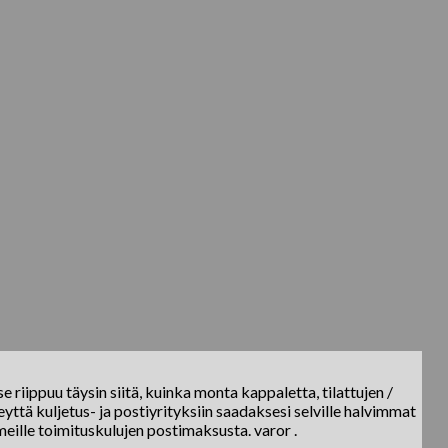
e riippuu täysin siitä, kuinka monta kappaletta, tilattujen /
yttä kuljetus- ja postiyrityksiin saadaksesi selville halvimmat
meille toimituskulujen postimaksusta. varor .