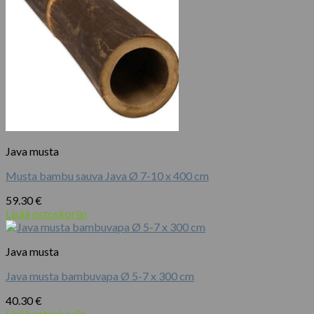
Java musta
Musta bambu sauva Java Ø 7-10 x 400 cm
59.30
€
Lisää ostoskoriin
Java musta
Java musta bambuvapa Ø 5-7 x 300 cm
40.30
€
Lisää ostoskoriin