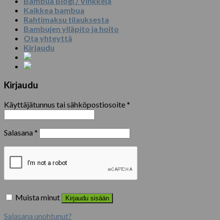
Bambua Blogi / Vinkkejä
Kaikkea bambua
Rahtimaksu tilauksesta
Bambujen ylläpito ja hoito
Ota yhteyttä
Kirjaudu
Kirjaudu
Käyttäjätunnus tai sähköpostiosoite
*
Salasana
*
Muista minut
Kirjaudu sisään
Salasana unohtunut?