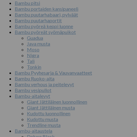
Bambu pitsi
Bambu portaiden kansipaneeli
Bambu puutarhabaari, pylväät
Bambu puutarhaportit
Bambu pyöreä keppi luonne
Bambu pyöreät syömäpuikot
Guadua
Java musta
Moso
Nigra
Tali
Tonkin
Bambu Pyyhesarja & Vauvanvaatteet
Bambu Ruoko-aita
Bambu verhous ja peitelevyt
Bambu vesipullot
Bambu-aitalevyt
Giant Jättiläinen luonnollinen
Giant Jättiläinen musta
Kudottu luonnollinen
Kudottu musta
Trendline musta
Bambu-aitaustela
Deluxe Black