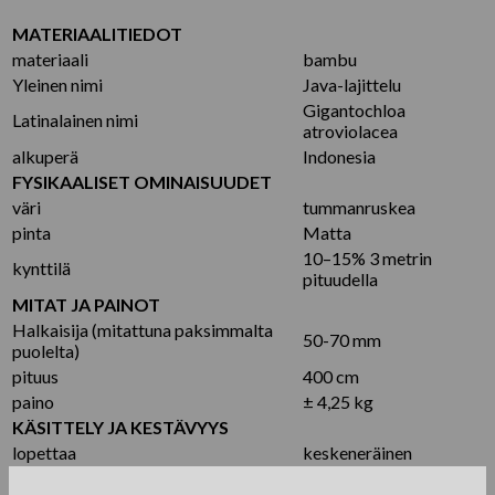
MATERIAALITIEDOT
materiaali
bambu
Yleinen nimi
Java-lajittelu
Gigantochloa
Latinalainen nimi
atroviolacea
alkuperä
Indonesia
FYSIKAALISET OMINAISUUDET
väri
tummanruskea
pinta
Matta
10–15% 3 metrin
kynttilä
pituudella
MITAT JA PAINOT
Halkaisija (mitattuna paksimmalta
50-70 mm
puolelta)
pituus
400 cm
paino
± 4,25 kg
KÄSITTELY JA KESTÄVYYS
lopettaa
keskeneräinen