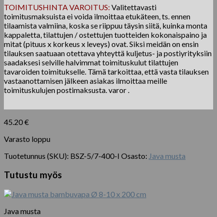
TOIMITUSHINTA VAROITUS:
Valitettavasti
toimitusmaksuista ei voida ilmoittaa etukäteen, ts. ennen
tilaamista valmiina, koska se riippuu täysin siitä, kuinka monta
kappaletta, tilattujen / ostettujen tuotteiden kokonaispaino ja
mitat (pituus x korkeus x leveys) ovat. Siksi meidän on ensin
tilauksen saatuaan otettava yhteyttä kuljetus- ja postiyrityksiin
saadaksesi selville halvimmat toimituskulut tilattujen
tavaroiden toimitukselle. Tämä tarkoittaa, että vasta tilauksen
vastaanottamisen jälkeen asiakas ilmoittaa meille
toimituskulujen postimaksusta. varor .
45.20
€
Varasto loppu
Tuotetunnus (SKU):
BSZ-5/7-400-I
Osasto:
Java musta
Tutustu myös
Java musta