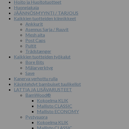
Hoito ja Huoltotuotteet
Huonejakaja
JÄÄNNÖSMYYNTI / TARJOUS
Kaikkien tuotteiden kiinnikkeet
Ankkurit
Asennus Sarja / Ruuvit
Mesh aita
Post Caps
Pultit
Trådstænger
Kaikkien tuotteiden työkalut
Bore Bits
Målarverktyg
Save
Kanerva verhottu rulla
Käsintehdyt bambuiset tuulikellot
LATTIA JA LISÄVARUSTEET
BamWood®
Kokoelma KLIK
Mallisto CLASSIC
Mallisto ECONOMY
Pystysuora
Kokoelma KLIK
Mallisto CLASSIC