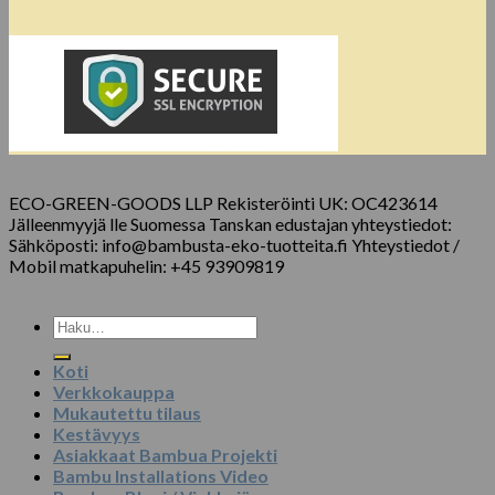
ECO-GREEN-GOODS LLP Rekisteröinti UK: OC423614
Jälleenmyyjä lle Suomessa Tanskan edustajan yhteystiedot:
Sähköposti: info@bambusta-eko-tuotteita.fi Yhteystiedot /
Mobil matkapuhelin: +45 93909819
Etsi:
Koti
Verkkokauppa
Mukautettu tilaus
Kestävyys
Asiakkaat Bambua Projekti
Bambu Installations Video