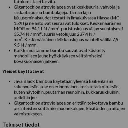
tai hiomista ei tarvita.
Gigantochloa atroviolacea ovat keskisuuria, vahvoja ja
raskaita puisia bambulajeja. Tämän lajin
lujuusominaisuudet testattiin ilmakuivassa tilassa (MC
15%) ja ne antoivat seuraavat tulokset. Keskimääräinen
MOR on 94,11 N / mm², puristuslujuus viljan suuntaisesti
35,74 N / mm², suurin vetolujuus 237,4 N /
mm². Keskimääräinen leikkauslujuus vaihteli välillä 7,9 –
9,5 N / mm².
Kaikki mustamme bambu sauvat ovat käsitelty
mahdollisen jauhe hyökkäyksen välttämiseksi
kovakuoriaisen jälkeen.
Yleiset käyttötavat
Java Black bambua käytetään yleensä kaikenlaisiin
rakennuksiin ja se on erinomainen koristetarkoituksiin,
kuten näytöihin, puutarhan reunoihin, kukkaruukkuihin,
peileihin jne.
Gigantochloa atroviolacea on erittäin toivottava bambu
perinteisten soittimien huonekalujen, käsitöiden ja aitojen
valmistukseen.
Tekniset tiedot