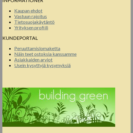
INFORMATIONER
Kaupan ehdot
Vastuun rajoitus
Tietosuojakäytäntö
Yrityksen profiili
KUNDEPORTAL
Peruuttamislomaketta
Näin teet ostoksia kanssamme
Asiakkaiden arviot
Usein kysyttyjä kysymyksiä