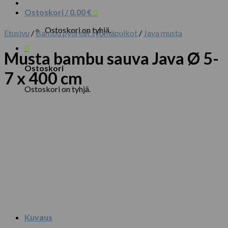
Ostoskori /
0.00
€
0
Ostoskori on tyhjä.
Etusivu
/
Bambu pyöreät syömäpuikot
/
Java musta
0
Musta bambu sauva Java Ø 5-
Ostoskori
7 x 400 cm
Ostoskori on tyhjä.
Kuvaus