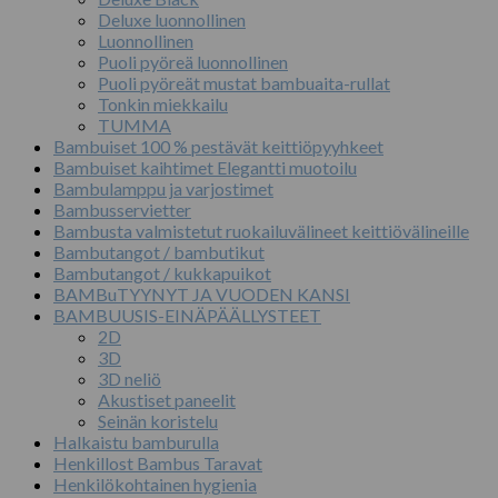
Deluxe luonnollinen
Luonnollinen
Puoli pyöreä luonnollinen
Puoli pyöreät mustat bambuaita-rullat
Tonkin miekkailu
TUMMA
Bambuiset 100 % pestävät keittiöpyyhkeet
Bambuiset kaihtimet Elegantti muotoilu
Bambulamppu ja varjostimet
Bambusservietter
Bambusta valmistetut ruokailuvälineet keittiövälineille
Bambutangot / bambutikut
Bambutangot / kukkapuikot
BAMBuTYYNYT JA VUODEN KANSI
BAMBUUSIS-EINÄPÄÄLLYSTEET
2D
3D
3D neliö
Akustiset paneelit
Seinän koristelu
Halkaistu bamburulla
Henkillost Bambus Taravat
Henkilökohtainen hygienia