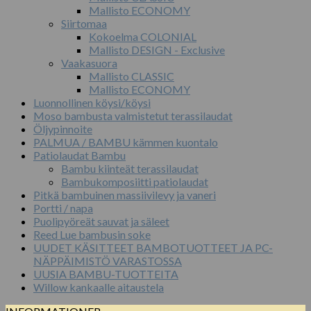
Mallisto ECONOMY
Siirtomaa
Kokoelma COLONIAL
Mallisto DESIGN - Exclusive
Vaakasuora
Mallisto CLASSIC
Mallisto ECONOMY
Luonnollinen köysi/köysi
Moso bambusta valmistetut terassilaudat
Öljypinnoite
PALMUA / BAMBU kämmen kuontalo
Patiolaudat Bambu
Bambu kiinteät terassilaudat
Bambukomposiitti patiolaudat
Pitkä bambuinen massiivilevy ja vaneri
Portti / napa
Puolipyöreät sauvat ja säleet
Reed Lue bambusin soke
UUDET KÄSITTEET BAMBOTUOTTEET JA PC-
NÄPPÄIMISTÖ VARASTOSSA
UUSIA BAMBU-TUOTTEITA
Willow kankaalle aitaustela