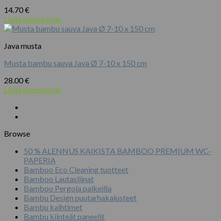
14.70
€
Lisää ostoskoriin
Java musta
Musta bambu sauva Java Ø 7-10 x 150 cm
28.00
€
Lisää ostoskoriin
Browse
50 % ALENNUS KAIKISTA BAMBOO PREMIUM WC-
PAPERIA
Bamboo Eco Cleaning tuotteet
Bamboo Lautasliinat
Bamboo Pergola palkeilla
Bambu Design puutarhakalusteet
Bambu kaihtimet
Bambu kiinteät paneelit