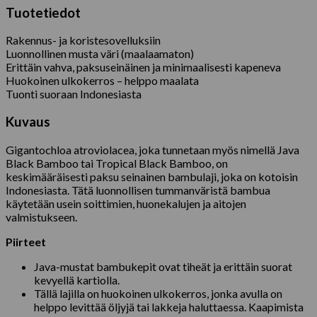
Tuotetiedot
Rakennus- ja koristesovelluksiin
Luonnollinen musta väri (maalaamaton)
Erittäin vahva, paksuseinäinen ja minimaalisesti kapeneva
Huokoinen ulkokerros – helppo maalata
Tuonti suoraan Indonesiasta
Kuvaus
Gigantochloa atroviolacea, joka tunnetaan myös nimellä Java
Black Bamboo tai Tropical Black Bamboo, on
keskimääräisesti paksu seinainen bambulaji, joka on kotoisin
Indonesiasta. Tätä luonnollisen tummanväristä bambua
käytetään usein soittimien, huonekalujen ja aitojen
valmistukseen.
Piirteet
Java-mustat bambukepit ovat tiheät ja erittäin suorat
kevyellä kartiolla.
Tällä lajilla on huokoinen ulkokerros, jonka avulla on
helppo levittää öljyjä tai lakkeja haluttaessa. Kaapimista