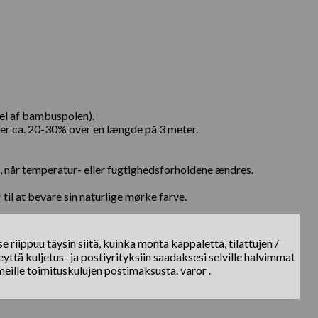
el af bambuspolen).
er ca. 20-30% over en længde på 3 meter.
 når temperatur- eller fugtighedsforholdene ændres.
r
til at bevare sin naturlige mørke farve.
e riippuu täysin siitä, kuinka monta kappaletta, tilattujen /
yttä kuljetus- ja postiyrityksiin saadaksesi selville halvimmat
meille toimituskulujen postimaksusta. varor .