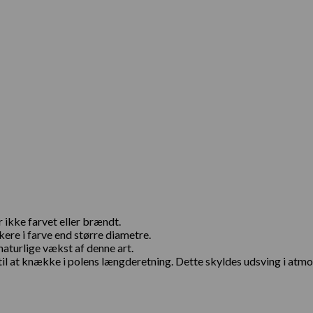
r ikke farvet eller brændt.
ere i farve end større diametre.
aturlige vækst af denne art.
 til at knække i polens længderetning. Dette skyldes udsving i at