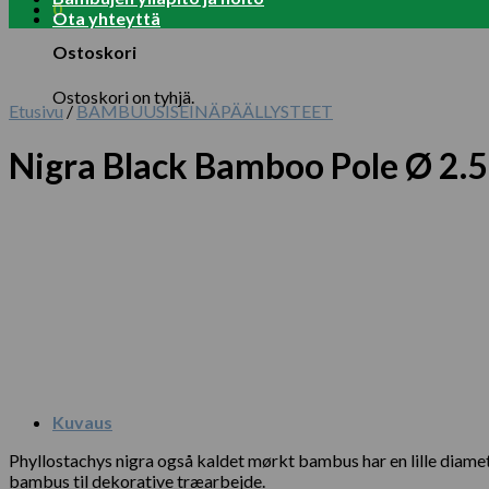
0
Ota yhteyttä
Ostoskori
Ostoskori on tyhjä.
Etusivu
/
BAMBUUSISEINÄPÄÄLLYSTEET
Nigra Black Bamboo Pole Ø 2.
Kuvaus
Phyllostachys nigra også kaldet mørkt bambus har en lille dia
bambus til dekorative træarbejde.