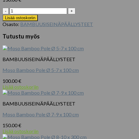
Nigra
Black
Lisää ostoskoriin
Bamboo
Osasto:
BAMBUUSISEINÄPÄÄLLYSTEET
Pole
Ø
Tutustu myös
2.50-
3.50
x
300
BAMBUUSISEINÄPÄÄLLYSTEET
cm
määrä
Moso Bamboo Pole Ø 5-7 x 100 cm
100.00
€
Lisää ostoskoriin
BAMBUUSISEINÄPÄÄLLYSTEET
Moso Bamboo Pole Ø 7-9 x 100 cm
150.00
€
Lisää ostoskoriin