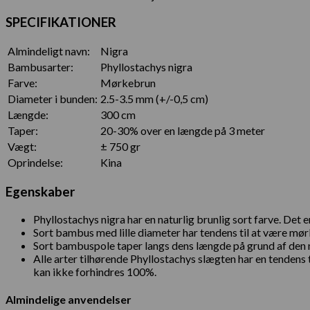
SPECIFIKATIONER
Almindeligt navn:
Nigra
Bambusarter:
Phyllostachys nigra
Farve:
Mørkebrun
Diameter i bunden:
2.5-3.5 mm (+/-0,5 cm)
Længde:
300 cm
Taper:
20-30% over en længde på 3 meter
Vægt:
± 750 gr
Oprindelse:
Kina
Egenskaber
Phyllostachys nigra har en naturlig brunlig sort farve. Det e
Sort bambus med lille diameter har tendens til at være mørk
Sort bambuspole taper langs dens længde på grund af den n
Alle arter tilhørende Phyllostachys slægten har en tendens
kan ikke forhindres 100%.
Almindelige anvendelser