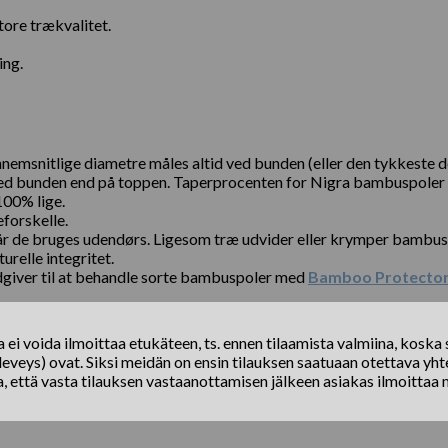
tore trækvalitet.
ing.
emsnitlige diametre måles altid ved bunden (eller den tykkeste d
 ved bunden end på toppen. Taperprocenten for Nigra bambuspoler 
100% lige.
eforskelle.
år de bruges udendørs. Ligesom træ udvider eller krymper bambus,
relle integritet.
ådgiver til at behandle sorte bambuspoler med
Bamboo Protecto
ei voida ilmoittaa etukäteen, ts. ennen tilaamista valmiina, koska s
eveys) ovat. Siksi meidän on ensin tilauksen saatuaan otettava yhte
a, että vasta tilauksen vastaanottamisen jälkeen asiakas ilmoittaa 