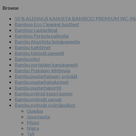
Browse
50 % ALENNUS KAIKISTA BAMBOO PREMIUM WC-PA
Bamboo Eco Cleaning tuotteet
Bamboo Lautasliinat
Bamboo Pergola palkeilla
Bambu Akustista Seinäpaneelia
Bambu kaihtimet
Bambu kiinteät paneelit
Bambu pitsi
Bambu portaiden kansipaneeli
Bambu Premium-lehtimaja
Bambu puutarhabaari, pylväät
Bambu puutarhakalusteet
Bambu puutarhaportit
Bambu pyöreä keppi luonne
Bambu pyöreät sauvat
Bambu pyöreät syömäpuikot
Guadua
Java musta
Moso
Nigra
Tali