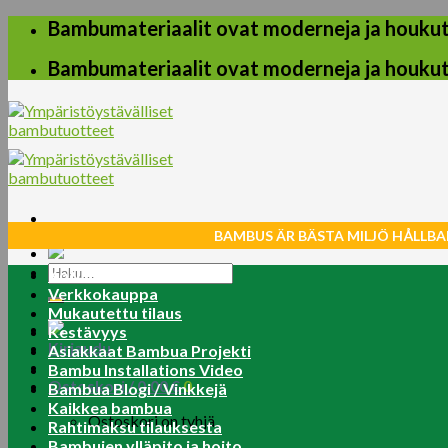
Skip
Bambumateriaalit ovat moderneja ja houkuttel
to
content
Bambumateriaalit ovat moderneja ja houkuttel
BAMBUS ÄR BÄSTA MILJÖ HÅLLBA
Etsi:
Koti
Verkkokauppa
Mukautettu tilaus
Kestävyys
Kirjaudu
Asiakkaat Bambua Projekti
Bambu Installations Video
Ostoskori /
0.00
€
0
Bambua Blogi / Vinkkejä
Kaikkea bambua
Ostoskori on tyhjä.
Rahtimaksu tilauksesta
Bambujen ylläpito ja hoito