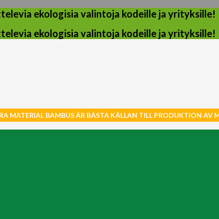
evia ekologisia valintoja kodeille ja yrityksille!
evia ekologisia valintoja kodeille ja yrityksille!
RA MATERIAL BAMBUS ÄR BÄSTA KÄLLAN TILL PRODUKTION AV 