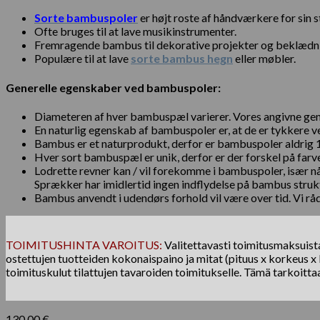
Sorte bambuspoler
er højt roste af håndværkere for sin s
Ofte bruges til at lave musikinstrumenter.
Fremragende bambus til dekorative projekter og beklædn
Populære til at lave
sorte bambus hegn
eller møbler.
Generelle egenskaber ved bambuspoler:
Diameteren af hver bambuspæl varierer. Vores angivne genn
En naturlig egenskab af bambuspoler er, at de er tykkere
Bambus er et naturprodukt, derfor er bambuspoler aldrig 
Hver sort bambuspæl er unik, derfor er der forskel på farv
Lodrette revner kan / vil forekomme i bambuspoler, især n
Sprækker har imidlertid ingen indflydelse på bambus struktu
Bambus anvendt i udendørs forhold vil være over tid. Vi r
TOIMITUSHINTA VAROITUS:
Valitettavasti toimitusmaksuista 
ostettujen tuotteiden kokonaispaino ja mitat (pituus x korkeus x l
toimituskulut tilattujen tavaroiden toimitukselle. Tämä tarkoitta
130.00
€