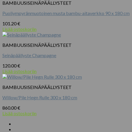
BAMBUUSISEINÄPÄÄLLYSTEET
Puoliympyränmuotoinen musta bambu-aitaverkko 90 x 180 cm
101.20
€
Lisää ostoskoriin
BAMBUUSISEINÄPÄÄLLYSTEET
Seinäpäällyste Champagne
120.00
€
Lisää ostoskoriin
BAMBUUSISEINÄPÄÄLLYSTEET
Willow/Pile Hegn Rulle 300 x 180 cm
860.00
€
Lisää ostoskoriin