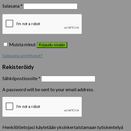
Salasana
*
Muista minut
Kirjaudu sisään
Salasana unohtunut?
Rekisteröidy
Sähköpostiosoite
*
A password will be sent to your email address.
Henkilötietojasi käytetään yksinkertaistamaan työskentelyä