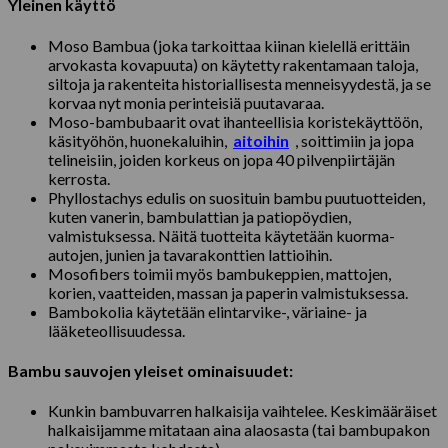
Yleinen käyttö
Moso Bambua (joka tarkoittaa kiinan kielellä erittäin
arvokasta kovapuuta) on käytetty rakentamaan taloja,
siltoja ja rakenteita historiallisesta menneisyydestä, ja se
korvaa nyt monia perinteisiä puutavaraa.
Moso-bambubaarit ovat ihanteellisia koristekäyttöön,
käsityöhön, huonekaluihin,
aitoihin
, soittimiin ja jopa
telineisiin, joiden korkeus on jopa 40 pilvenpiirtäjän
kerrosta.
Phyllostachys edulis on suosituin bambu puutuotteiden,
kuten vanerin, bambulattian ja patiopöydien,
valmistuksessa. Näitä tuotteita käytetään kuorma-
autojen, junien ja tavarakonttien lattioihin.
Mosofibers toimii myös bambukeppien, mattojen,
korien, vaatteiden, massan ja paperin valmistuksessa.
Bambokolia käytetään elintarvike-, väriaine- ja
lääketeollisuudessa.
Bambu sauvojen yleiset ominaisuudet:
Kunkin bambuvarren halkaisija vaihtelee. Keskimääräiset
halkaisijamme mitataan aina alaosasta (tai bambupakon