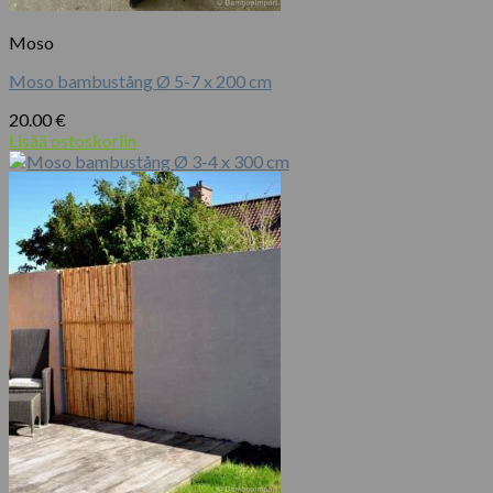
Moso
Moso bambustång Ø 5-7 x 200 cm
20.00
€
Lisää ostoskoriin