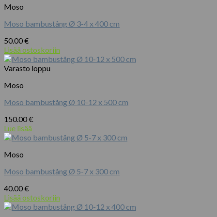
Moso
Moso bambustång Ø 3-4 x 400 cm
50.00
€
Lisää ostoskoriin
Varasto loppu
Moso
Moso bambustång Ø 10-12 x 500 cm
150.00
€
Lue lisää
Moso
Moso bambustång Ø 5-7 x 300 cm
40.00
€
Lisää ostoskoriin