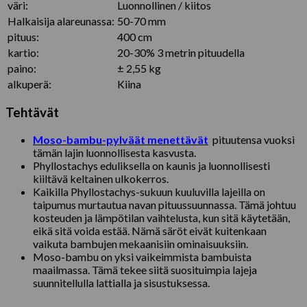
väri:
Luonnollinen / kiitos
Halkaisija alareunassa:
50-70 mm
pituus:
400 cm
kartio:
20-30% 3 metrin pituudella
paino:
± 2,55 kg
alkuperä:
Kiina
Tehtävät
Moso-bambu-pylväät menettävät
pituutensa vuoksi
tämän lajin luonnollisesta kasvusta.
Phyllostachys eduliksella on kaunis ja luonnollisesti
kiiltävä keltainen ulkokerros.
Kaikilla Phyllostachys-sukuun kuuluvilla lajeilla on
taipumus murtautua navan pituussuunnassa. Tämä johtuu
kosteuden ja lämpötilan vaihtelusta, kun sitä käytetään,
eikä sitä voida estää. Nämä säröt eivät kuitenkaan
vaikuta bambujen mekaanisiin ominaisuuksiin.
Moso-bambu on yksi vaikeimmista bambuista
maailmassa. Tämä tekee siitä suosituimpia lajeja
suunnitellulla lattialla ja sisustuksessa.