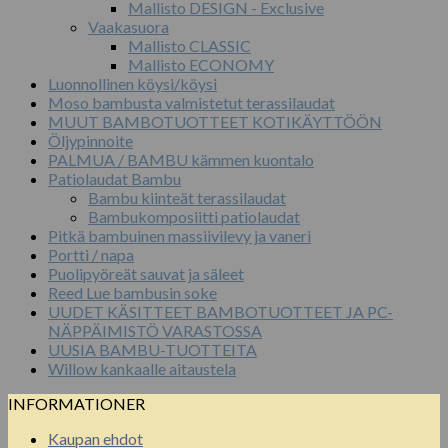
Mallisto DESIGN - Exclusive
Vaakasuora
Mallisto CLASSIC
Mallisto ECONOMY
Luonnollinen köysi/köysi
Moso bambusta valmistetut terassilaudat
MUUT BAMBOTUOTTEET KOTIKÄYTTÖÖN
Öljypinnoite
PALMUA / BAMBU kämmen kuontalo
Patiolaudat Bambu
Bambu kiinteät terassilaudat
Bambukomposiitti patiolaudat
Pitkä bambuinen massiivilevy ja vaneri
Portti / napa
Puolipyöreät sauvat ja säleet
Reed Lue bambusin soke
UUDET KÄSITTEET BAMBOTUOTTEET JA PC-
NÄPPÄIMISTÖ VARASTOSSA
UUSIA BAMBU-TUOTTEITA
Willow kankaalle aitaustela
INFORMATIONER
Kaupan ehdot