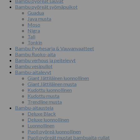
Bambu pyöreät sauvat
Bambu pyöreät syömäpuikot
Guadua
Java musta
Moso
Nigra
Tali
Tonkin
Bambu Pyyhesarja & Vauvanvaatteet
Bambu Ruoko-aita
Bambu verhous ja peitelevyt
Bambu vesipullot
Bambu-aitalevyt
Giant Jättiläinen luonnollinen
Giant Jättiläinen musta
Kudottu luonnollinen
Kudottu musta
Trendline musta
Bambu-aitaustela
Deluxe Black
Deluxe luonnollinen
Luonnollinen
Puoli pyöreä luonnollinen
Puoli pyöreät mustat bambuaita-rullat