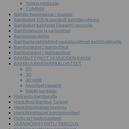
Tonkin miekkailu
TUMMA
Bambu-huonejakaja / sisustus
Bambuiset 100 % pestävät keittiöpyyhkeet
Bambuiset kaihtimet Elegantti muotoilu
Bambulamppu ja varjostimet
Bambusservietter
Bambusta valmistetut ruokailuvälineet keittiövälineille
Bambutangot / bambutikut
Bambutangot / kukkapuikot
BAMBuTYYNYT JA VUODEN KANSI
BAMBUUSISEINÄPÄÄLLYSTEET
2D
3D
3D neliö
Akustiset paneelit
Seinän koristelu
Halkaistu bamburulla
Henkillost Bambus Taravat
Henkilökohtainen hygienia
Henkilökohtaiset bambutuotteet
Hoito ja Huoltotuotteet
JÄÄNNÖSMYYNTI / TARJOUS
Kaikkien tuotteiden kiinnikkeet