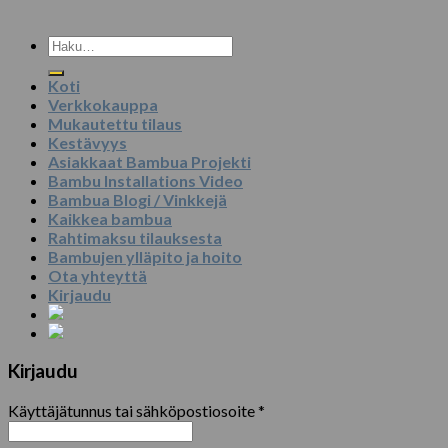
Etsi:
Koti
Verkkokauppa
Mukautettu tilaus
Kestävyys
Asiakkaat Bambua Projekti
Bambu Installations Video
Bambua Blogi / Vinkkejä
Kaikkea bambua
Rahtimaksu tilauksesta
Bambujen ylläpito ja hoito
Ota yhteyttä
Kirjaudu
Kirjaudu
Käyttäjätunnus tai sähköpostiosoite
*