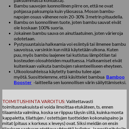
paksuimmasta kohdasta).
Bambu sauvojen luonnollinen piirre on, että ne ovat
pohjassa paksumpia kuin yläosassa. Moson bambu-
napojen osuus vähenee noin 20-30% 3 metrin pituudella.
Bambu on luonnollinen tuote, joten bambu sauvat eivät
ole koskaan 100% suoria.
Jokainen bambu sauva on ainutlaatuinen, joten värieroja
odotetaan.
Pystysuuntaisia ​​halkeamia voi esiintyä tai ilmenee bambu
sauvoissa, varsinkin kun niitä käytetään ulkona. Kuten
puu, myös bambu laajenee tai kutistuu lämpötilan tai
kosteuden olosuhteiden muuttuessa. Halkeamiset eivät
kuitenkaan vaikuta bambujen rakenteelliseen eheyteen.
Ulkoolosuhteissa käytetty bambu tulee ajan
myötä. Suosittelemme, että käsittelet bambua
Bamboo
Booster
-laitteella sen luonnollisen värin säilyttämiseksi.
TOIMITUSHINTA VAROITUS:
Valitettavasti
toimitusmaksuista ei voida ilmoittaa etukäteen, ts. ennen
tilaamista valmiina, koska se riippuu täysin siitä, kuinka monta
kappaletta, tilattujen / ostettujen tuotteiden kokonaispaino ja
mitat (pituus x korkeus x leveys) ovat. Siksi meidän on ensin
tilauksen saatuaan otettava yhteyttä kuljetus- ja postiyrityksiin