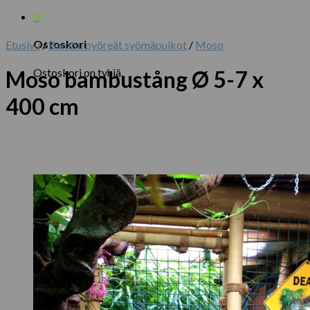
0
Ostoskori
Etusivu
/
Bambu pyöreät syömäpuikot
/
Moso
Ostoskori on tyhjä.
Moso bambustång Ø 5-7 x
400 cm