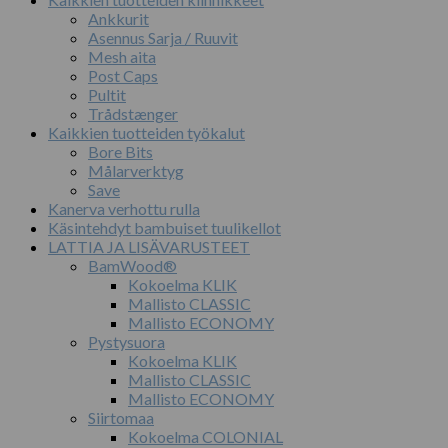
Ankkurit
Asennus Sarja / Ruuvit
Mesh aita
Post Caps
Pultit
Trådstænger
Kaikkien tuotteiden työkalut
Bore Bits
Målarverktyg
Save
Kanerva verhottu rulla
Käsintehdyt bambuiset tuulikellot
LATTIA JA LISÄVARUSTEET
BamWood®
Kokoelma KLIK
Mallisto CLASSIC
Mallisto ECONOMY
Pystysuora
Kokoelma KLIK
Mallisto CLASSIC
Mallisto ECONOMY
Siirtomaa
Kokoelma COLONIAL