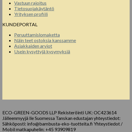
Vastuun rajoitus
Tietosuojakäytäntö
Yrityksen profiili
KUNDEPORTAL
Peruuttamislomaketta
Näin teet ostoksia kanssamme
Asiakkaiden arviot
Usein kysyttyjä kysymyksiä
ECO-GREEN-GOODS LLP Rekisteröinti UK: OC423614
Jälleenmyyjä lle Suomessa Tanskan edustajan yhteystiedot:
Sähköposti: info@bambusta-eko-tuotteita.fi Yhteystiedot /
Mobil matkapuhelin: +45 93909819