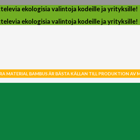
evia ekologisia valintoja kodeille ja yrityksille!
evia ekologisia valintoja kodeille ja yrityksille!
RA MATERIAL BAMBUS ÄR BÄSTA KÄLLAN TILL PRODUKTION AV 