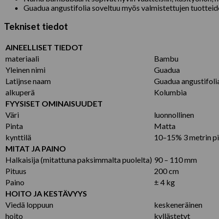
Guadua angustifolia soveltuu myös valmistettujen tuotteiden
Tekniset tiedot
AINEELLISET TIEDOT
materiaali
Bambu
Yleinen nimi
Guadua
Latijnse naam
Guadua angustifoli
alkuperä
Kolumbia
FYYSISET OMINAISUUDET
Väri
luonnollinen
Pinta
Matta
kynttilä
10–15% 3 metrin pi
MITAT JA PAINO
Halkaisija (mitattuna paksimmalta puolelta)
90 – 110 mm
Pituus
200 cm
Paino
± 4 kg
HOITO JA KESTÄVYYS
Viedä loppuun
keskeneräinen
hoito
kyllästetyt