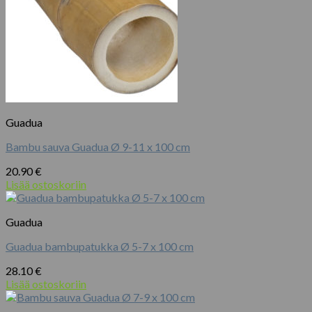
Guadua
Bambu sauva Guadua Ø 9-11 x 100 cm
20.90
€
Lisää ostoskoriin
Guadua
Guadua bambupatukka Ø 5-7 x 100 cm
28.10
€
Lisää ostoskoriin