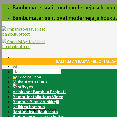
Skip
Bambumateriaalit ovat moderneja ja houkuttel
to
content
Bambumateriaalit ovat moderneja ja houkuttel
BAMBUS ÄR BÄSTA MILJÖ HÅLLBA
Etsi:
Koti
Verkkokauppa
Mukautettu tilaus
Kestävyys
Kirjaudu
Asiakkaat Bambua Projekti
Bambu Installations Video
Ostoskori /
0.00
€
0
Bambua Blogi / Vinkkejä
Kaikkea bambua
Ostoskori on tyhjä.
Rahtimaksu tilauksesta
Bambujen ylläpito ja hoito