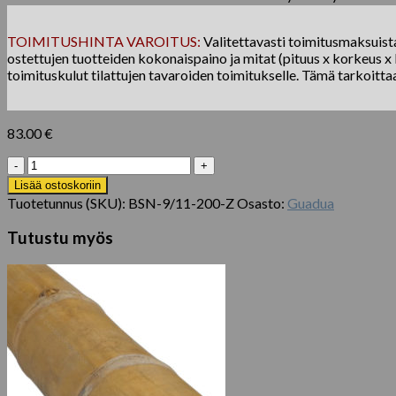
TOIMITUSHINTA VAROITUS:
Valitettavasti toimitusmaksuista 
ostettujen tuotteiden kokonaispaino ja mitat (pituus x korkeus x l
toimituskulut tilattujen tavaroiden toimitukselle. Tämä tarkoitta
83.00
€
Bambupala
Guadua
Lisää ostoskoriin
Ø
Tuotetunnus (SKU):
BSN-9/11-200-Z
Osasto:
Guadua
9-
11
Tutustu myös
x
200
cm
määrä