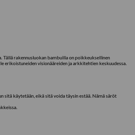
a. Tällä rakennusluokan bambuilla on poikkeuksellinen
e erikoistuneiden visionääreiden ja arkkitehtien keskuudessa.
n sitä käytetään, eikä sitä voida täysin estää. Nämä säröt
nkkeissa.