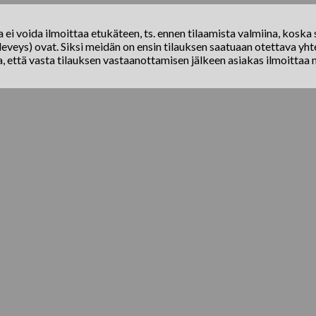
ei voida ilmoittaa etukäteen, ts. ennen tilaamista valmiina, koska s
eveys) ovat. Siksi meidän on ensin tilauksen saatuaan otettava yhte
a, että vasta tilauksen vastaanottamisen jälkeen asiakas ilmoittaa 