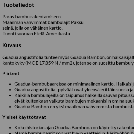
Tuotetiedot
Paras bambu rakentamiseen
Maailman vahvimmat bambulajit Paksu
seinä, jolla on vähäinen kartio.
Tuonti suoraan Etelä-Amerikasta
Kuvaus
Guadua angustifolia tuntee myös Guadua Bambon, on halkaisijalt
kantokyky (MOE 17,859 N / mm2), joten se on suosittu bambu ymp
Piirteet
Guadua-bambubaareissa on minimaalinen kartio. Halkaisija 
Guadua angustifolia -pylväät ovat yleensä erittäin suoria j
Kaikilla bambulajeilla on taipumus halkeilla sauvan pituuss
eivät kuitenkaan vaikuta bambujen mekaanisiin ominaisuuk
Guadua Bamboo on yksi maailman vahvimmista bambuista. Tä
Yleiset käyttötavat
Koko historian ajan Guadua Bambooa on käytetty rakentamaa
Nämä bambubaarit sopivat hyvin vaatteisiin, käsityöhön, huon