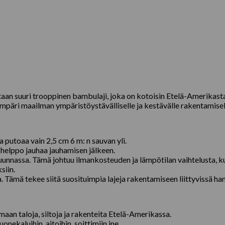
aan suuri trooppinen bambulaji, joka on kotoisin Etelä-Amerikast
äri maailman ympäristöystävälliselle ja kestävälle rakentamisell
putoaa vain 2,5 cm 6 m: n sauvan yli.
a helppo jauhaa jauhamisen jälkeen.
uunnassa. Tämä johtuu ilmankosteuden ja lämpötilan vaihtelusta, ku
siin.
mä tekee siitä suosituimpia lajeja rakentamiseen liittyvissä ha
n taloja, siltoja ja rakenteita Etelä-Amerikassa.
ekaluihin, aitoihin, soittimiin jne.