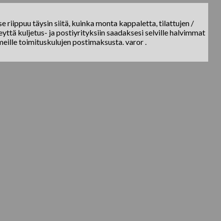
e riippuu täysin siitä, kuinka monta kappaletta, tilattujen /
yttä kuljetus- ja postiyrityksiin saadaksesi selville halvimmat
meille toimituskulujen postimaksusta. varor .