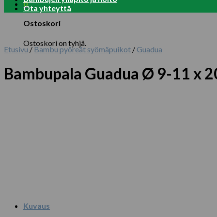
0
Ota yhteyttä
Ostoskori
Ostoskori on tyhjä.
Etusivu
/
Bambu pyöreät syömäpuikot
/
Guadua
Bambupala Guadua Ø 9-11 x 2
Kuvaus