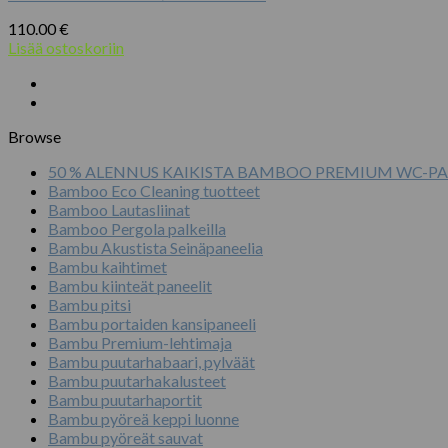
110.00
€
Lisää ostoskoriin
Browse
50 % ALENNUS KAIKISTA BAMBOO PREMIUM WC-PA
Bamboo Eco Cleaning tuotteet
Bamboo Lautasliinat
Bamboo Pergola palkeilla
Bambu Akustista Seinäpaneelia
Bambu kaihtimet
Bambu kiinteät paneelit
Bambu pitsi
Bambu portaiden kansipaneeli
Bambu Premium-lehtimaja
Bambu puutarhabaari, pylväät
Bambu puutarhakalusteet
Bambu puutarhaportit
Bambu pyöreä keppi luonne
Bambu pyöreät sauvat