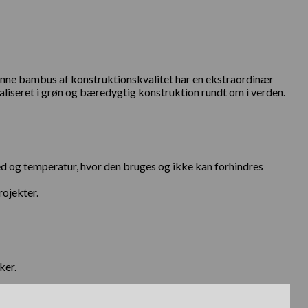
nne bambus af konstruktionskvalitet har en ekstraordinær
liseret i grøn og bæredygtig konstruktion rundt om i verden.
hed og temperatur, hvor den bruges og ikke kan forhindres
rojekter.
ker.