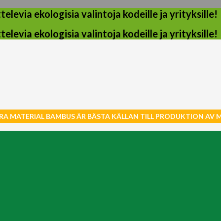
evia ekologisia valintoja kodeille ja yrityksille!
evia ekologisia valintoja kodeille ja yrityksille!
RA MATERIAL BAMBUS ÄR BÄSTA KÄLLAN TILL PRODUKTION AV 