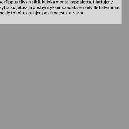
e riippuu täysin siitä, kuinka monta kappaletta, tilattujen /
yttä kuljetus- ja postiyrityksiin saadaksesi selville halvimmat
meille toimituskulujen postimaksusta. varor .