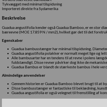
Tykvægget med minimal tilspidsning
Importeret direkte fra Sydamerika
Beskrivelse
Guadua angustifolia kender også Guadua Bamboo, er en stor dia
bæreevne (MOE 17.859 N / mm2), hvilket gør det til det foretruk
Egenskaber
Guadua bambusstænger har minimal tilspidsning. Diametere
Guadua angustifolia polakker er normalt meget lige og lette
Alle bambusarter har en tendens til at revne i polens læng
fuldstændigt. Disse revner påvirker dog ikke de mekanis
Guadua Bambus er blandt de stærkeste bambus i hele verden
Almindelige anvendelser
Gennem historien er Guadua Bamboo blevet brugt til at byg
Disse bambusstænger er fantastiske til beklædning, kunst
Guadua angustifolia er også velegnet til fremstilling af k