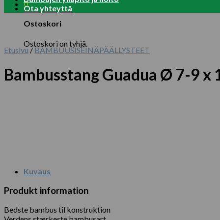
0
Ota yhteyttä
Ostoskori
Ostoskori on tyhjä.
Etusivu
/
BAMBUUSISEINÄPÄÄLLYSTEET
Bambusstang Guadua Ø 7-9 x 
Kuvaus
Produkt information
Bedste bambus til konstruktion
Verdens stærkeste bambusart