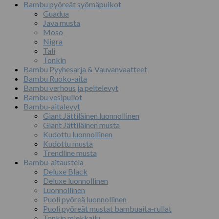
Bambu pyöreät syömäpuikot
Guadua
Java musta
Moso
Nigra
Tali
Tonkin
Bambu Pyyhesarja & Vauvanvaatteet
Bambu Ruoko-aita
Bambu verhous ja peitelevyt
Bambu vesipullot
Bambu-aitalevyt
Giant Jättiläinen luonnollinen
Giant Jättiläinen musta
Kudottu luonnollinen
Kudottu musta
Trendline musta
Bambu-aitaustela
Deluxe Black
Deluxe luonnollinen
Luonnollinen
Puoli pyöreä luonnollinen
Puoli pyöreät mustat bambuaita-rullat
Tonkin miekkailu