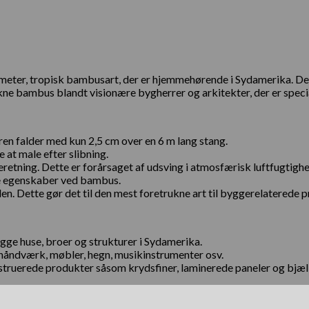
meter, tropisk bambusart, der er hjemmehørende i Sydamerika. De
ne bambus blandt visionære bygherrer og arkitekter, der er specia
n falder med kun 2,5 cm over en 6 m lang stang.
 at male efter slibning.
deretning. Dette er forårsaget af udsving i atmosfærisk luftfugtig
ke egenskaber ved bambus.
. Dette gør det til den mest foretrukne art til byggerelaterede p
ge huse, broer og strukturer i Sydamerika.
håndværk, møbler, hegn, musikinstrumenter osv.
onstruerede produkter såsom krydsfiner, laminerede paneler og bjæl