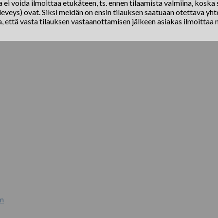
ei voida ilmoittaa etukäteen, ts. ennen tilaamista valmiina, koska s
eveys) ovat. Siksi meidän on ensin tilauksen saatuaan otettava yhte
a, että vasta tilauksen vastaanottamisen jälkeen asiakas ilmoittaa 