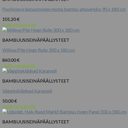
Puoliympyränmuotoinen musta bambu-aitaverkko 90 x 180 cm
101.20
€
Lisää ostoskoriin
BAMBUUSISEINÄPÄÄLLYSTEET
Willow/Pile Hegn Rulle 300 x 180 cm
860.00
€
Lisää ostoskoriin
BAMBUUSISEINÄPÄÄLLYSTEET
Väggbeklädnad Karamell
50.00
€
Lisää ostoskoriin
BAMBUUSISEINÄPÄÄLLYSTEET