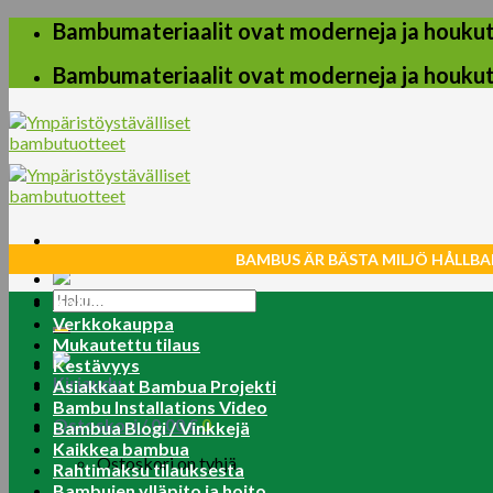
Skip
Bambumateriaalit ovat moderneja ja houkuttel
to
content
Bambumateriaalit ovat moderneja ja houkuttel
BAMBUS ÄR BÄSTA MILJÖ HÅLLBA
Etsi:
Koti
Verkkokauppa
Mukautettu tilaus
Kestävyys
Kirjaudu
Asiakkaat Bambua Projekti
Bambu Installations Video
Ostoskori /
0.00
€
0
Bambua Blogi / Vinkkejä
Kaikkea bambua
Ostoskori on tyhjä.
Rahtimaksu tilauksesta
Bambujen ylläpito ja hoito