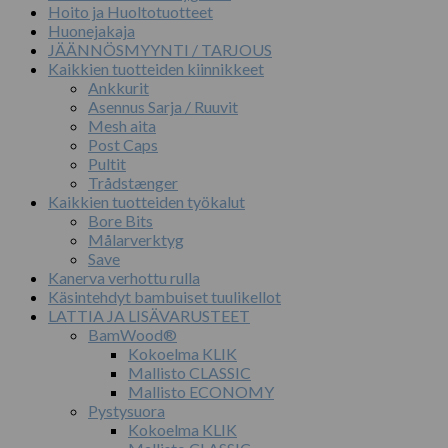
Hoito ja Huoltotuotteet
Huonejakaja
JÄÄNNÖSMYYNTI / TARJOUS
Kaikkien tuotteiden kiinnikkeet
Ankkurit
Asennus Sarja / Ruuvit
Mesh aita
Post Caps
Pultit
Trådstænger
Kaikkien tuotteiden työkalut
Bore Bits
Målarverktyg
Save
Kanerva verhottu rulla
Käsintehdyt bambuiset tuulikellot
LATTIA JA LISÄVARUSTEET
BamWood®
Kokoelma KLIK
Mallisto CLASSIC
Mallisto ECONOMY
Pystysuora
Kokoelma KLIK