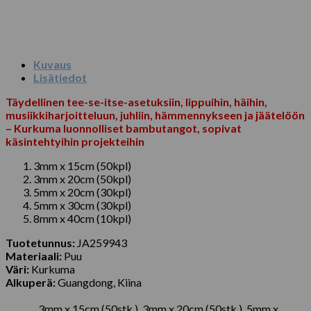
Kuvaus
Lisätiedot
Täydellinen tee-se-itse-asetuksiin, lippuihin, häihin,
musiikkiharjoitteluun, juhliin, hämmennykseen ja jäätelöön
– Kurkuma luonnolliset bambutangot, sopivat
käsintehtyihin projekteihin
3mm x 15cm (50kpl)
3mm x 20cm (50kpl)
5mm x 20cm (30kpl)
5mm x 30cm (30kpl)
8mm x 40cm (10kpl)
Tuotetunnus:
JA259943
Materiaali:
Puu
Väri:
Kurkuma
Alkuperä:
Guangdong, Kiina
3mm x 15cm (50stk.), 3mm x 20cm (50stk.), 5mm x