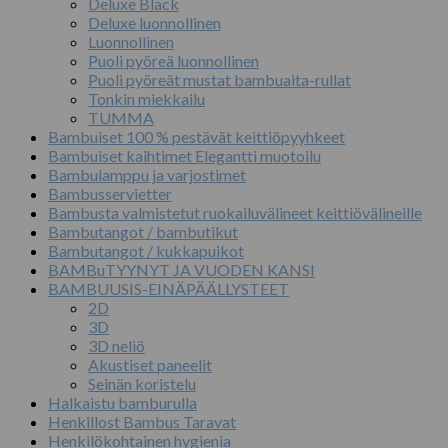
Deluxe Black
Deluxe luonnollinen
Luonnollinen
Puoli pyöreä luonnollinen
Puoli pyöreät mustat bambuaita-rullat
Tonkin miekkailu
TUMMA
Bambuiset 100 % pestävät keittiöpyyhkeet
Bambuiset kaihtimet Elegantti muotoilu
Bambulamppu ja varjostimet
Bambusservietter
Bambusta valmistetut ruokailuvälineet keittiövälineille
Bambutangot / bambutikut
Bambutangot / kukkapuikot
BAMBuTYYNYT JA VUODEN KANSI
BAMBUUSIS-EINÄPÄÄLLYSTEET
2D
3D
3D neliö
Akustiset paneelit
Seinän koristelu
Halkaistu bamburulla
Henkillost Bambus Taravat
Henkilökohtainen hygienia