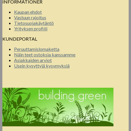
INFORMATIONER
Kaupan ehdot
Vastuun rajoitus
Tietosuojakäytäntö
Yrityksen profiili
KUNDEPORTAL
Peruuttamislomaketta
Näin teet ostoksia kanssamme
Asiakkaiden arviot
Usein kysyttyjä kysymyksiä