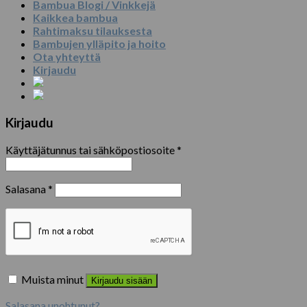
Bambua Blogi / Vinkkejä
Kaikkea bambua
Rahtimaksu tilauksesta
Bambujen ylläpito ja hoito
Ota yhteyttä
Kirjaudu
Kirjaudu
Käyttäjätunnus tai sähköpostiosoite
*
Salasana
*
Muista minut
Kirjaudu sisään
Salasana unohtunut?