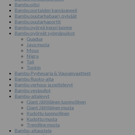
Bambu pitsi
Bambu portaiden kansipaneeli
Bambu puutarhabaari, pylväät
Bambu puutarhaportit
Bambu pyöreä keppi luonne
Bambu pyöreät syömäpuikot
Guadua
Java musta
Moso
Nigra
Tali
Tonkin
Bambu Pyyhesarja & Vauvanvaatteet
Bambu Ruoko-aita
Bambu verhous ja peitelevyt
Bambu vesipullot
Bambu-aitalevyt
Giant Jättiläinen luonnollinen
Giant Jättiläinen musta
Kudottu luonnollinen
Kudottu musta
Trendline musta
Bambu-aitaustela