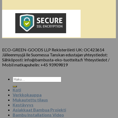
ECO-GREEN-GOODS LLP Rekisteröinti UK: OC423614
Jälleenmyyjä lle Suomessa Tanskan edustajan yhteystiedot:
Sähköposti: info@bambusta-eko-tuotteita.fi Yhteystiedot /
Mobil matkapuhelin: +45 93909819
Etsi:
Koti
Verkkokauppa
Mukautettu tilaus
Kestävyys
Asiakkaat Bambua Projekti
Bambu Installations Video