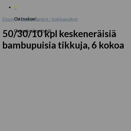
0
Ostoskori
Etusivu
/
Bambutangot / kukkapuikot
Ostoskori on tyhjä.
50/30/10 kpl keskeneräisiä
bambupuisia tikkuja, 6 kokoa