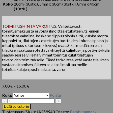
Koko
20cm (30stk.), 5mm x 30cm (30stk.), 8mm x 40cm
(10stk.)
TOIMITUSHINTA VAROITUS:
Valitettavasti
toimitusmaksuista ei voida ilmoittaa etukäteen, ts. ennen
tilaamista valmiina, koska se riippuu täysin siitä, kuinka monta
kappaletta, tilattujen / ostettujen tuotteiden kokonaispaino ja
mitat (pituus x korkeus x leveys) ovat. Siksi meidän on ensin
tilauksen saatuaan otettava yhteyttä kuljetus- ja postiyrityksiin
saadaksesi selville halvimmat toimituskulut tilattujen
tavaroiden toimitukselle. Tämä tarkoittaa, että vasta tilauksen
vastaanottamisen jälkeen asiakas ilmoittaa meille
toimituskulujen postimaksusta. varor .
Hintaluokka:
7.00
€
–
15.00
€
7.00 €
Poista
Koko
-
15.00 €
50/30/10
kpl
Lisää ostoskoriin
keskeneräisiä
Tuotetunnus (SKU):
JA259943
Osasto:
Bambutangot /