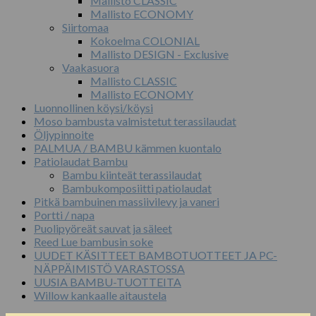
Mallisto CLASSIC
Mallisto ECONOMY
Siirtomaa
Kokoelma COLONIAL
Mallisto DESIGN - Exclusive
Vaakasuora
Mallisto CLASSIC
Mallisto ECONOMY
Luonnollinen köysi/köysi
Moso bambusta valmistetut terassilaudat
Öljypinnoite
PALMUA / BAMBU kämmen kuontalo
Patiolaudat Bambu
Bambu kiinteät terassilaudat
Bambukomposiitti patiolaudat
Pitkä bambuinen massiivilevy ja vaneri
Portti / napa
Puolipyöreät sauvat ja säleet
Reed Lue bambusin soke
UUDET KÄSITTEET BAMBOTUOTTEET JA PC-
NÄPPÄIMISTÖ VARASTOSSA
UUSIA BAMBU-TUOTTEITA
Willow kankaalle aitaustela