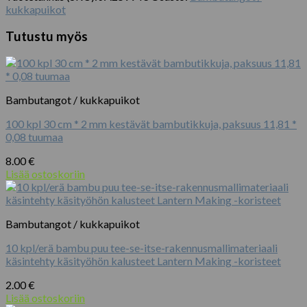
bambupuisia
kukkapuikot
tikkuja,
6
Tutustu myös
kokoa
määrä
Bambutangot / kukkapuikot
100 kpl 30 cm * 2 mm kestävät bambutikkuja, paksuus 11,81 *
0,08 tuumaa
8.00
€
Lisää ostoskoriin
Bambutangot / kukkapuikot
10 kpl/erä bambu puu tee-se-itse-rakennusmallimateriaali
käsintehty käsityöhön kalusteet Lantern Making -koristeet
2.00
€
Lisää ostoskoriin