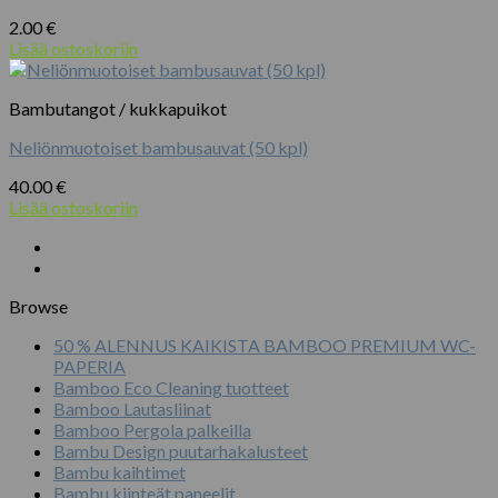
2.00
€
Lisää ostoskoriin
Bambutangot / kukkapuikot
Neliönmuotoiset bambusauvat (50 kpl)
40.00
€
Lisää ostoskoriin
Browse
50 % ALENNUS KAIKISTA BAMBOO PREMIUM WC-
PAPERIA
Bamboo Eco Cleaning tuotteet
Bamboo Lautasliinat
Bamboo Pergola palkeilla
Bambu Design puutarhakalusteet
Bambu kaihtimet
Bambu kiinteät paneelit