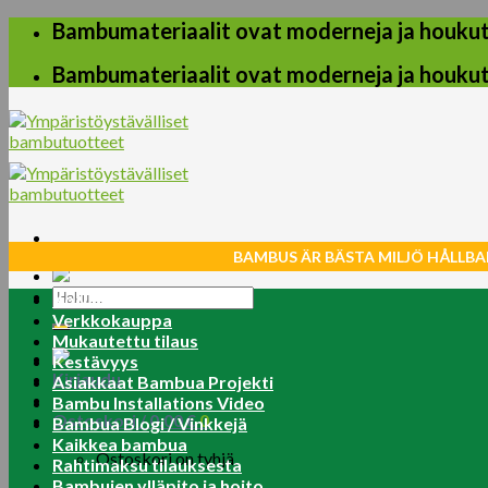
Skip
Bambumateriaalit ovat moderneja ja houkuttel
to
content
Bambumateriaalit ovat moderneja ja houkuttel
BAMBUS ÄR BÄSTA MILJÖ HÅLLBA
Etsi:
Koti
Verkkokauppa
Mukautettu tilaus
Kestävyys
Kirjaudu
Asiakkaat Bambua Projekti
Bambu Installations Video
Ostoskori /
0.00
€
0
Bambua Blogi / Vinkkejä
Kaikkea bambua
Ostoskori on tyhjä.
Rahtimaksu tilauksesta
Bambujen ylläpito ja hoito