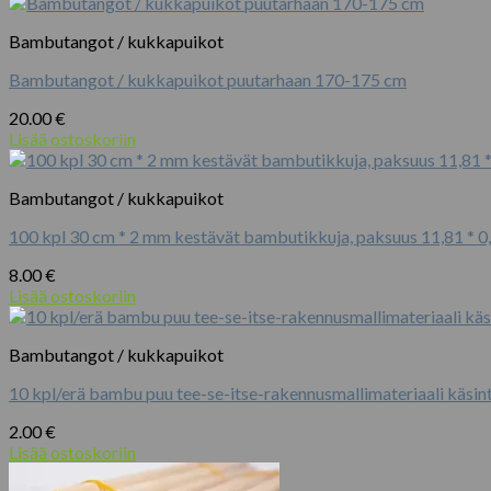
rakennusmallimateriaali
käsintehty
Bambutangot / kukkapuikot
käsityöhön
kalusteet
Bambutangot / kukkapuikot puutarhaan 170-175 cm
Lantern
Making
20.00
€
-
Lisää ostoskoriin
koristeet
määrä
Bambutangot / kukkapuikot
100 kpl 30 cm * 2 mm kestävät bambutikkuja, paksuus 11,81 * 0
8.00
€
Lisää ostoskoriin
Bambutangot / kukkapuikot
10 kpl/erä bambu puu tee-se-itse-rakennusmallimateriaali käsin
2.00
€
Lisää ostoskoriin