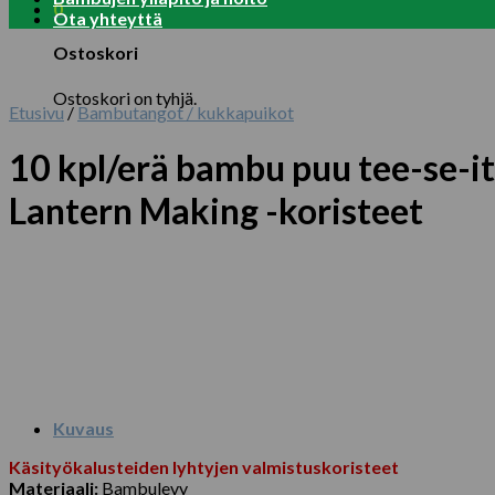
0
Ota yhteyttä
Ostoskori
Ostoskori on tyhjä.
Etusivu
/
Bambutangot / kukkapuikot
10 kpl/erä bambu puu tee-se-i
Lantern Making -koristeet
Kuvaus
Käsityökalusteiden lyhtyjen valmistuskoristeet
Materiaali:
Bambulevy