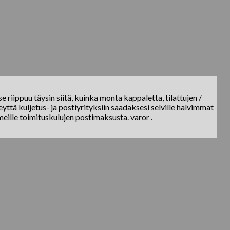
e riippuu täysin siitä, kuinka monta kappaletta, tilattujen /
yttä kuljetus- ja postiyrityksiin saadaksesi selville halvimmat
meille toimituskulujen postimaksusta. varor .