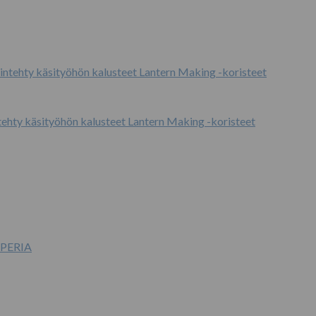
tehty käsityöhön kalusteet Lantern Making -koristeet
PERIA