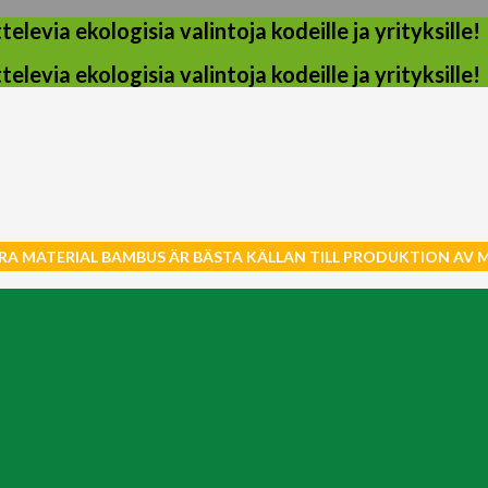
evia ekologisia valintoja kodeille ja yrityksille!
evia ekologisia valintoja kodeille ja yrityksille!
RA MATERIAL BAMBUS ÄR BÄSTA KÄLLAN TILL PRODUKTION AV 