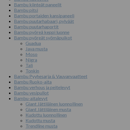
Bambu kiinteät paneelit
Bambu pitsi
Bambu portaiden kansipaneeli
Bambu puutarhabaari, pylväät
Bambu puutarhaportit
Bambu pyöreä keppi luonne
Bambu pyöreät syömäpuikot
Guadua
Java musta
Moso
Nigra
Tali
Tonkin
Bambu Pyyhesarja & Vauvanvaatteet
Bambu Ruoko-aita
Bambu verhous ja peitelevyt
Bambu vesipullot
Bambu-aitalevyt
Giant Jättiläinen luonnollinen
Giant Jättiläinen musta
Kudottu luonnollinen
Kudottu musta
Trendline musta