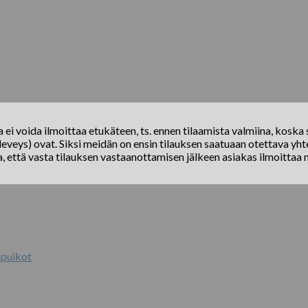
ei voida ilmoittaa etukäteen, ts. ennen tilaamista valmiina, koska s
eveys) ovat. Siksi meidän on ensin tilauksen saatuaan otettava yhte
a, että vasta tilauksen vastaanottamisen jälkeen asiakas ilmoittaa 
puikot