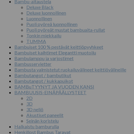
Bambu-aitaustela
Deluxe Black
Deluxe luonnollinen
Luonnollinen
Puoli pyöreä luonnollinen
Puoli pyöreät mustat bambuaita-rullat
Tonkin miekkailu
TUMMA
Bambuiset 100 % pestävät keittiöpyyhkeet
Bambuiset kaihtimet Elegantti muotoilu
Bambulamppu ja varjostimet
Bambusservietter
Bambusta valmistetut ruokailuvälineet keittiövälineille
Bambutangot / bambutikut
Bambutangot / kukkapuikot
BAMBuTYYNYT JA VUODEN KANSI
BAMBUUSIS-EINÄPÄÄLLYSTEET
2D
3D
3D neliö
Akustiset paneelit
Seinän koristelu
Halkaistu bamburulla
Henkillost Bambus Taravat