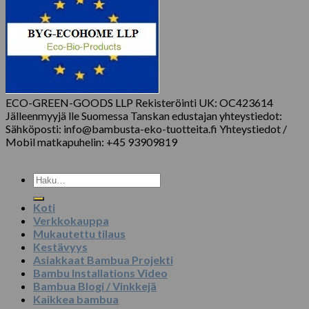
ECO-GREEN-GOODS LLP Rekisteröinti UK: OC423614
Jälleenmyyjä lle Suomessa Tanskan edustajan yhteystiedot:
Sähköposti: info@bambusta-eko-tuotteita.fi Yhteystiedot /
Mobil matkapuhelin: +45 93909819
Etsi:
Koti
Verkkokauppa
Mukautettu tilaus
Kestävyys
Asiakkaat Bambua Projekti
Bambu Installations Video
Bambua Blogi / Vinkkejä
Kaikkea bambua