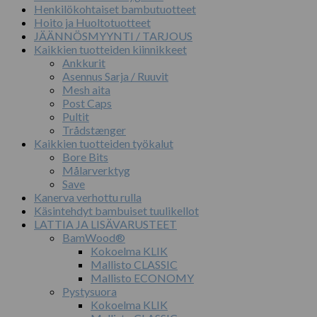
Henkilökohtaiset bambutuotteet
Hoito ja Huoltotuotteet
JÄÄNNÖSMYYNTI / TARJOUS
Kaikkien tuotteiden kiinnikkeet
Ankkurit
Asennus Sarja / Ruuvit
Mesh aita
Post Caps
Pultit
Trådstænger
Kaikkien tuotteiden työkalut
Bore Bits
Målarverktyg
Save
Kanerva verhottu rulla
Käsintehdyt bambuiset tuulikellot
LATTIA JA LISÄVARUSTEET
BamWood®
Kokoelma KLIK
Mallisto CLASSIC
Mallisto ECONOMY
Pystysuora
Kokoelma KLIK