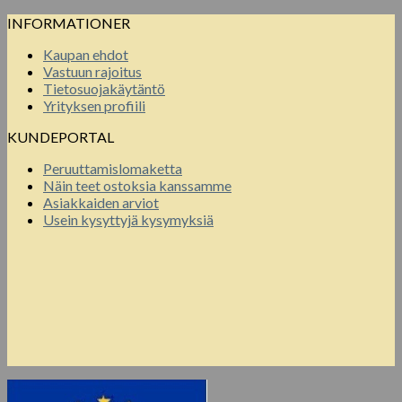
INFORMATIONER
Kaupan ehdot
Vastuun rajoitus
Tietosuojakäytäntö
Yrityksen profiili
KUNDEPORTAL
Peruuttamislomaketta
Näin teet ostoksia kanssamme
Asiakkaiden arviot
Usein kysyttyjä kysymyksiä