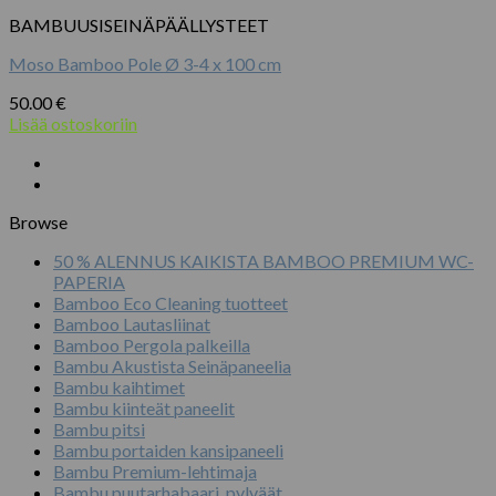
BAMBUUSISEINÄPÄÄLLYSTEET
Moso Bamboo Pole Ø 3-4 x 100 cm
50.00
€
Lisää ostoskoriin
Browse
50 % ALENNUS KAIKISTA BAMBOO PREMIUM WC-
PAPERIA
Bamboo Eco Cleaning tuotteet
Bamboo Lautasliinat
Bamboo Pergola palkeilla
Bambu Akustista Seinäpaneelia
Bambu kaihtimet
Bambu kiinteät paneelit
Bambu pitsi
Bambu portaiden kansipaneeli
Bambu Premium-lehtimaja
Bambu puutarhabaari, pylväät