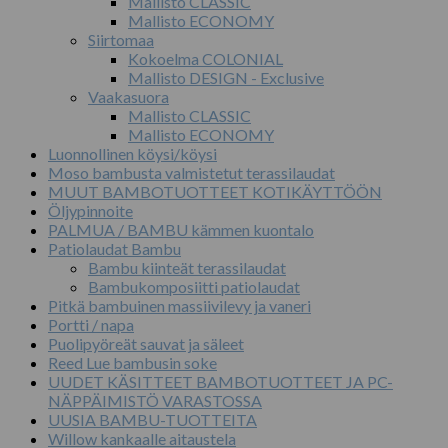
Mallisto CLASSIC
Mallisto ECONOMY
Siirtomaa
Kokoelma COLONIAL
Mallisto DESIGN - Exclusive
Vaakasuora
Mallisto CLASSIC
Mallisto ECONOMY
Luonnollinen köysi/köysi
Moso bambusta valmistetut terassilaudat
MUUT BAMBOTUOTTEET KOTIKÄYTTÖÖN
Öljypinnoite
PALMUA / BAMBU kämmen kuontalo
Patiolaudat Bambu
Bambu kiinteät terassilaudat
Bambukomposiitti patiolaudat
Pitkä bambuinen massiivilevy ja vaneri
Portti / napa
Puolipyöreät sauvat ja säleet
Reed Lue bambusin soke
UUDET KÄSITTEET BAMBOTUOTTEET JA PC-
NÄPPÄIMISTÖ VARASTOSSA
UUSIA BAMBU-TUOTTEITA
Willow kankaalle aitaustela