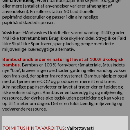
Genanvendelig:
Hvert bambuspapir kan skylles 100 gange
eller mere (antallet af anvendelser varierer afhængigt af
anvendelsen). En rulle erstatter 50 traditionelle
papirhåndklæderuller og passer i din almindelige
papirhåndklædedispenser.
Vaskbar:
Håndvaskes i koldt eller varmt vand op til 40 grader.
Må ikke tørretumblers Brug ikke skyllemiddel. Stryg ikke Fald
ikke Skyl ikke Spar træer, spar plads og penge med dette
miljøvenlige, bæredygtige alternativ.
Bambushåndklæder er naturligt lavet af 100% økologisk
bambus.
Bambus er 100 % fornybart råmateriale, årtusindets
nye ”træ”, kræver ingen pesticider, gødning eller vand og vokser
igen fra skud, der spirer fra rod systemet. Bambus hjælper også
med at fjerne mere CO2 og producerer mere ilt end træer.
Almindelige papirservietter er lavet af træer, der er fældet og
ikke vokser ud igen. Bambus er en bæredygtig og miljøvenlig
ressource, der dyrkes økologisk uden pesticider og kan vokse
op til 1 meter om dagen. Det er en fuldstændig miljøvenlig og
vedvarende ressource.
TOIMITUSHINTA VAROITUS:
Valitettavasti