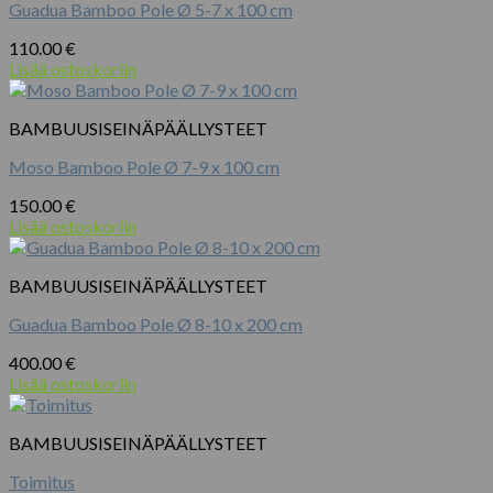
med
Guadua Bamboo Pole Ø 5-7 x 100 cm
stor
28x28
110.00
€
cm
Lisää ostoskoriin
ark
|
BAMBUUSISEINÄPÄÄLLYSTEET
Erstatter
op
Moso Bamboo Pole Ø 7-9 x 100 cm
til
50
150.00
€
husholdningsruller
Lisää ostoskoriin
genanvendelige
määrä
BAMBUUSISEINÄPÄÄLLYSTEET
Guadua Bamboo Pole Ø 8-10 x 200 cm
400.00
€
Lisää ostoskoriin
BAMBUUSISEINÄPÄÄLLYSTEET
Toimitus