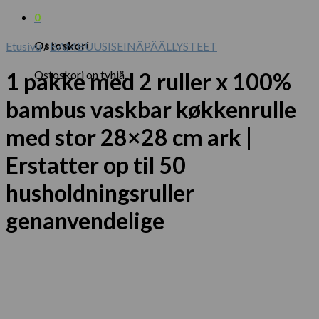
0
Ostoskori
Etusivu
/
BAMBUUSISEINÄPÄÄLLYSTEET
Ostoskori on tyhjä.
1 pakke med 2 ruller x 100%
bambus vaskbar køkkenrulle
med stor 28×28 cm ark |
Erstatter op til 50
husholdningsruller
genanvendelige