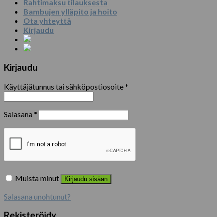
Rahtimaksu tilauksesta
Bambujen ylläpito ja hoito
Ota yhteyttä
Kirjaudu
Kirjaudu
Käyttäjätunnus tai sähköpostiosoite
*
Salasana
*
Muista minut
Kirjaudu sisään
Salasana unohtunut?
Rekisteröidy