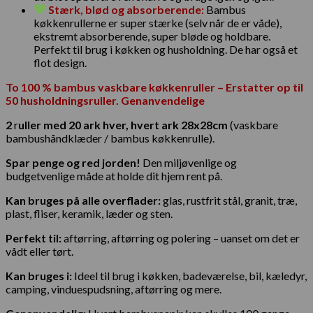
Stærk, blød og absorberende:
Bambus
køkkenrullerne er super stærke (selv når de er våde),
ekstremt absorberende, super bløde og holdbare.
Perfekt til brug i køkken og husholdning. De har også et
flot design.
To 100 % bambus vaskbare køkkenruller – Erstatter op til
50 husholdningsruller. Genanvendelige
2
r
uller med 20 ark hver, hvert ark 28x28cm
(vaskbare
bambushåndklæder / bambus køkkenrulle).
Spar penge og red jorden!
Den miljøvenlige og
budgetvenlige måde at holde dit hjem rent på.
Kan bruges på alle overflader:
glas, rustfrit stål, granit, træ,
plast, fliser, keramik, læder og sten.
Perfekt til:
aftørring, aftørring og polering – uanset om det er
vådt eller tørt.
Kan bruges i:
Ideel til brug i køkken, badeværelse, bil, kæledyr,
camping, vinduespudsning, aftørring og mere.