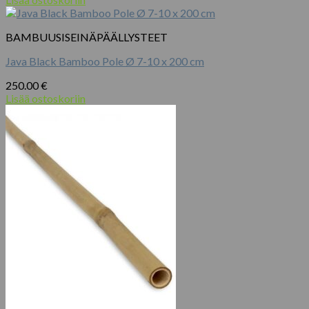
BAMBUUSISEINÄPÄÄLLYSTEET
Java Black Bamboo Pole Ø 7-10 x 200 cm
250.00
€
Lisää ostoskoriin