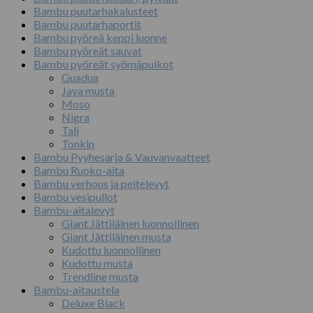
Bambu puutarhakalusteet
Bambu puutarhaportit
Bambu pyöreä keppi luonne
Bambu pyöreät sauvat
Bambu pyöreät syömäpuikot
Guadua
Java musta
Moso
Nigra
Tali
Tonkin
Bambu Pyyhesarja & Vauvanvaatteet
Bambu Ruoko-aita
Bambu verhous ja peitelevyt
Bambu vesipullot
Bambu-aitalevyt
Giant Jättiläinen luonnollinen
Giant Jättiläinen musta
Kudottu luonnollinen
Kudottu musta
Trendline musta
Bambu-aitaustela
Deluxe Black