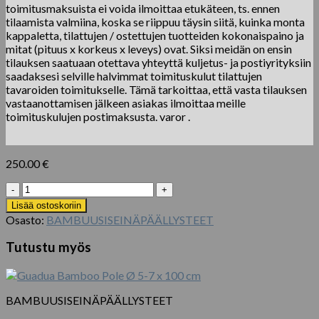
toimitusmaksuista ei voida ilmoittaa etukäteen, ts. ennen
tilaamista valmiina, koska se riippuu täysin siitä, kuinka monta
kappaletta, tilattujen / ostettujen tuotteiden kokonaispaino ja
mitat (pituus x korkeus x leveys) ovat. Siksi meidän on ensin
tilauksen saatuaan otettava yhteyttä kuljetus- ja postiyrityksiin
saadaksesi selville halvimmat toimituskulut tilattujen
tavaroiden toimitukselle. Tämä tarkoittaa, että vasta tilauksen
vastaanottamisen jälkeen asiakas ilmoittaa meille
toimituskulujen postimaksusta. varor .
250.00
€
1
pakke
Lisää ostoskoriin
med
Osasto:
BAMBUUSISEINÄPÄÄLLYSTEET
2
ruller
Tutustu myös
x
100%
bambus
vaskbar
BAMBUUSISEINÄPÄÄLLYSTEET
køkkenrulle