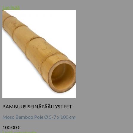
Lue lisää
BAMBUUSISEINÄPÄÄLLYSTEET
Moso Bamboo Pole Ø 5-7 x 100 cm
100.00
€
Lisää ostoskoriin