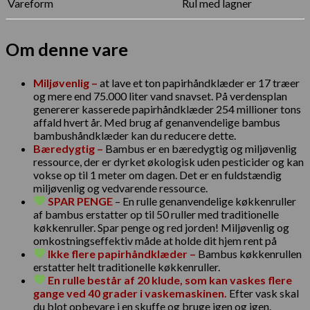
Vareform
Rul med lagner
Om denne vare
Miljøvenlig –
at lave et ton papirhåndklæder er 17 træer
og mere end 75.000 liter vand snavset. På verdensplan
genererer kasserede papirhåndklæder 254 millioner tons
affald hvert år. Med brug af genanvendelige bambus
bambushåndklæder kan du reducere dette.
Bæredygtig –
Bambus er en bæredygtig og miljøvenlig
ressource, der er dyrket økologisk uden pesticider og kan
vokse op til 1 meter om dagen. Det er en fuldstændig
miljøvenlig og vedvarende ressource.
SPAR PENGE
– En rulle genanvendelige køkkenruller
af bambus erstatter op til 50 ruller med traditionelle
køkkenruller. Spar penge og red jorden! Miljøvenlig og
omkostningseffektiv måde at holde dit hjem rent på
Ikke flere papirhåndklæder –
Bambus køkkenrullen
erstatter helt traditionelle køkkenruller.
En rulle består af 20 klude, som kan vaskes flere
gange ved 40 grader i vaskemaskinen.
Efter vask skal
du blot opbevare i en skuffe og bruge igen og igen.