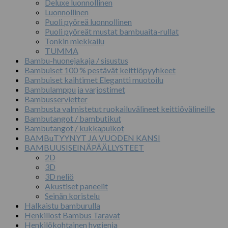
Deluxe luonnollinen
Luonnollinen
Puoli pyöreä luonnollinen
Puoli pyöreät mustat bambuaita-rullat
Tonkin miekkailu
TUMMA
Bambu-huonejakaja / sisustus
Bambuiset 100 % pestävät keittiöpyyhkeet
Bambuiset kaihtimet Elegantti muotoilu
Bambulamppu ja varjostimet
Bambusservietter
Bambusta valmistetut ruokailuvälineet keittiövälineille
Bambutangot / bambutikut
Bambutangot / kukkapuikot
BAMBuTYYNYT JA VUODEN KANSI
BAMBUUSISEINÄPÄÄLLYSTEET
2D
3D
3D neliö
Akustiset paneelit
Seinän koristelu
Halkaistu bamburulla
Henkillost Bambus Taravat
Henkilökohtainen hygienia