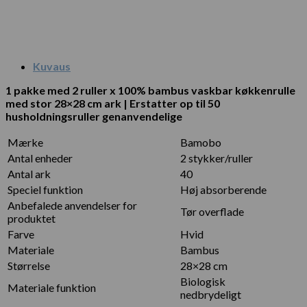
Kuvaus
1 pakke med 2 ruller x 100% bambus vaskbar køkkenrulle
med stor 28×28 cm ark | Erstatter op til 50
husholdningsruller genanvendelige
Mærke
Bamobo
Antal enheder
2 stykker/ruller
Antal ark
40
Speciel funktion
Høj absorberende
Anbefalede anvendelser for
Tør overflade
produktet
Farve
Hvid
Materiale
Bambus
Størrelse
28×28 cm
Biologisk
Materiale funktion
nedbrydeligt