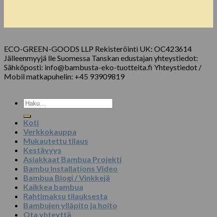
ECO-GREEN-GOODS LLP Rekisteröinti UK: OC423614
Jälleenmyyjä lle Suomessa Tanskan edustajan yhteystiedot:
Sähköposti: info@bambusta-eko-tuotteita.fi Yhteystiedot /
Mobil matkapuhelin: +45 93909819
Etsi:
Koti
Verkkokauppa
Mukautettu tilaus
Kestävyys
Asiakkaat Bambua Projekti
Bambu Installations Video
Bambua Blogi / Vinkkejä
Kaikkea bambua
Rahtimaksu tilauksesta
Bambujen ylläpito ja hoito
Ota yhteyttä