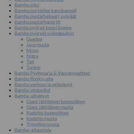
Bambu pitsi
Bambu portaiden kansipaneeli
Bambu puutarhabaari, pylväät
Bambu puutarhaportit
Bambu pyöreä keppi luonne
Bambu pyöreät syömäpuikot
Guadua
Java musta
Moso
Nigra
Tali
Tonkin
Bambu Pyyhesarja & Vauvanvaatteet
Bambu Ruoko-aita
Bambu verhous ja peitelevyt
Bambu vesipullot
Bambu-aitalevyt
Giant Jättiläinen luonnollinen
Giant Jättiläinen musta
Kudottu luonnollinen
Kudottu musta
Trendline musta
Bambu-aitaustela