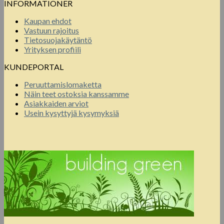
INFORMATIONER
Kaupan ehdot
Vastuun rajoitus
Tietosuojakäytäntö
Yrityksen profiili
KUNDEPORTAL
Peruuttamislomaketta
Näin teet ostoksia kanssamme
Asiakkaiden arviot
Usein kysyttyjä kysymyksiä