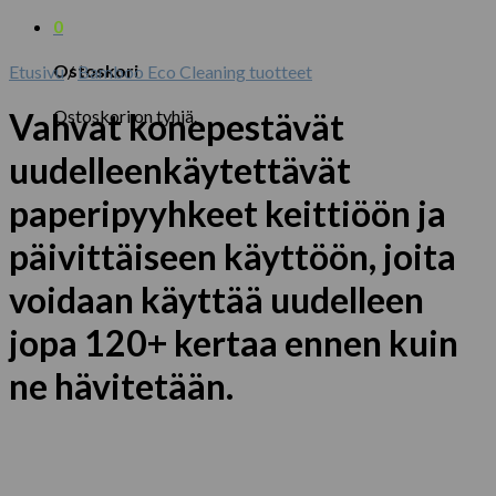
0
Ostoskori
Etusivu
/
Bamboo Eco Cleaning tuotteet
Ostoskori on tyhjä.
Vahvat konepestävät
uudelleenkäytettävät
paperipyyhkeet keittiöön ja
päivittäiseen käyttöön, joita
voidaan käyttää uudelleen
jopa 120+ kertaa ennen kuin
ne hävitetään.