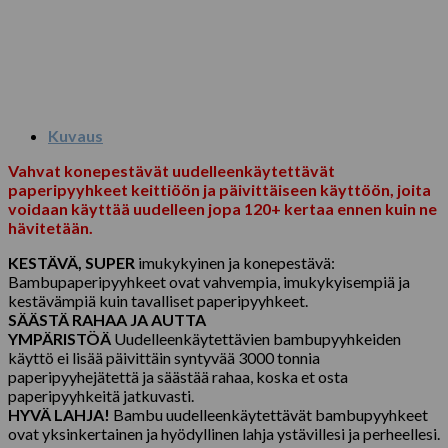
Kuvaus
Vahvat konepestävät uudelleenkäytettävät
paperipyyhkeet keittiöön ja päivittäiseen käyttöön, joita
voidaan käyttää uudelleen jopa 120+ kertaa ennen kuin ne
hävitetään.
KESTÄVÄ, SUPER
imukykyinen ja konepestävä:
Bambupaperipyyhkeet ovat vahvempia, imukykyisempiä ja
kestävämpiä kuin tavalliset paperipyyhkeet.
SÄÄSTÄ RAHAA JA AUTTA
YMPÄRISTÖÄ
Uudelleenkäytettävien bambupyyhkeiden
käyttö ei lisää päivittäin syntyvää 3000 tonnia
paperipyyhejätettä ja säästää rahaa, koska et osta
paperipyyhkeitä jatkuvasti.
HYVÄ LAHJA!
Bambu uudelleenkäytettävät bambupyyhkeet
ovat yksinkertainen ja hyödyllinen lahja ystävillesi ja perheellesi.