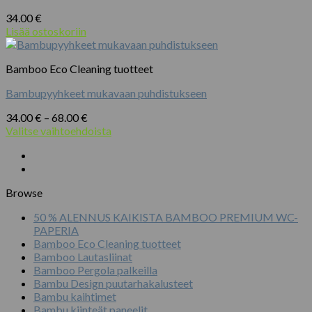
34.00
€
Lisää ostoskoriin
Bamboo Eco Cleaning tuotteet
Bambupyyhkeet mukavaan puhdistukseen
Hintaluokka:
34.00
€
–
68.00
€
34.00 €
Valitse vaihtoehdoista
Tällä
-
tuotteella
68.00 €
on
useampi
Browse
muunnelma.
Voit
50 % ALENNUS KAIKISTA BAMBOO PREMIUM WC-
tehdä
PAPERIA
valinnat
Bamboo Eco Cleaning tuotteet
tuotteen
Bamboo Lautasliinat
sivulla.
Bamboo Pergola palkeilla
Bambu Design puutarhakalusteet
Bambu kaihtimet
Bambu kiinteät paneelit