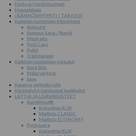
Hoito ja Huoltotuotteet
Huonejakaja
JÄÄNNÖSMYYNTI / TARJOUS
Kaikkien tuotteiden kiinnikkeet
Ankkurit
Asennus Sarja / Ruuvit
Mesh aita
Post Caps
Pultit
Trådstænger
Kaikkien tuotteiden työkalut
Bore Bits
Målarverktyg
Save
Kanerva verhottu rulla
Käsintehdyt bambuiset tuulikellot
LATTIA JA LISÄVARUSTEET
BamWood®
Kokoelma KLIK
Mallisto CLASSIC
Mallisto ECONOMY
Pystysuora
Kokoelma KLIK