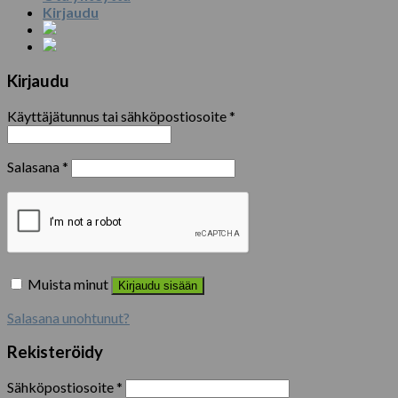
Kirjaudu
Kirjaudu
Käyttäjätunnus tai sähköpostiosoite
*
Salasana
*
Muista minut
Kirjaudu sisään
Salasana unohtunut?
Rekisteröidy
Sähköpostiosoite
*