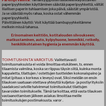
paperipyyhkeiden käyttäminen säästää paperipyyhkettä, vältät
liiallisen paperin tuhlaamisen joka päivä, säästät ympäristöä.
Ja se säästää myös rahaa, koska ostat vähemmän
paperipyyhkeitä.
Päivittäinen käyttö: Voit käyttää bambupyyhkeitämme
melkein missä tahansa.
Erinomainen keittiön, kotitalouden siivoukseen;
matkustaminen, auto, kylpyhuone, lemmikki, retkeily,
henkilökohtainen hygienia ja enemmän käyttöä.
TOIMITUSHINTA VAROITUS:
Valitettavasti
toimitusmaksuista ei voida ilmoittaa etukäteen, ts. ennen
tilaamista valmiina, koska se riippuu täysin siitä, kuinka monta
kappaletta, tilattujen / ostettujen tuotteiden kokonaispaino ja
mitat (pituus x korkeus x leveys) ovat. Siksi meidän on ensin
tilauksen saatuaan otettava yhteyttä kuljetus- ja postiyrityksiin
saadaksesi selville halvimmat toimituskulut tilattujen
tavaroiden toimitukselle. Tämä tarkoittaa, että vasta tilauksen
vastaanottamisen jälkeen asiakas ilmoittaa meille
toimituskulujen postimaksusta. varor .