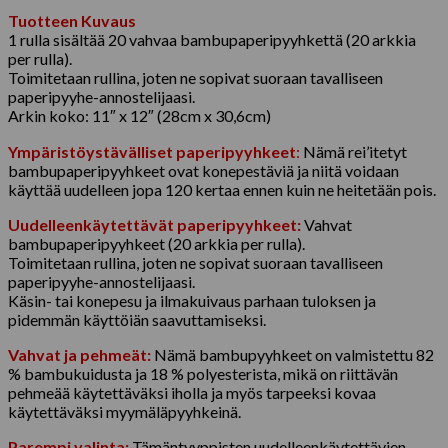
Tuotteen Kuvaus
1 rulla sisältää 20 vahvaa bambupaperipyyhkettä (20 arkkia
per rulla).
Toimitetaan rullina, joten ne sopivat suoraan tavalliseen
paperipyyhe-annostelijaasi.
Arkin koko: 11″ x 12″ (28cm x 30,6cm)
Ympäristöystävälliset paperipyyhkeet
:
Nämä rei’itetyt
bambupaperipyyhkeet ovat konepestäviä ja niitä voidaan
käyttää uudelleen jopa 120 kertaa ennen kuin ne heitetään pois.
Uudelleenkäytettävät paperipyyhkeet:
Vahvat
bambupaperipyyhkeet (20 arkkia per rulla).
Toimitetaan rullina, joten ne sopivat suoraan tavalliseen
paperipyyhe-annostelijaasi.
Käsin- tai konepesu ja ilmakuivaus parhaan tuloksen ja
pidemmän käyttöiän saavuttamiseksi.
Vahvat ja pehmeät:
Nämä bambupyyhkeet on valmistettu 82
% bambukuidusta ja 18 % polyesterista, mikä on riittävän
pehmeää käytettäväksi iholla ja myös tarpeeksi kovaa
käytettäväksi myymäläpyyhkeinä.
Parempi valinta:
Tämäntyyppisten uudelleenkäytettävien