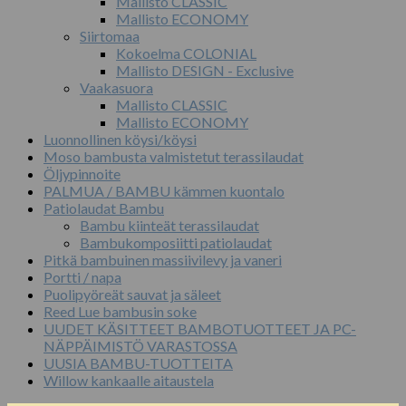
Mallisto CLASSIC
Mallisto ECONOMY
Siirtomaa
Kokoelma COLONIAL
Mallisto DESIGN - Exclusive
Vaakasuora
Mallisto CLASSIC
Mallisto ECONOMY
Luonnollinen köysi/köysi
Moso bambusta valmistetut terassilaudat
Öljypinnoite
PALMUA / BAMBU kämmen kuontalo
Patiolaudat Bambu
Bambu kiinteät terassilaudat
Bambukomposiitti patiolaudat
Pitkä bambuinen massiivilevy ja vaneri
Portti / napa
Puolipyöreät sauvat ja säleet
Reed Lue bambusin soke
UUDET KÄSITTEET BAMBOTUOTTEET JA PC-
NÄPPÄIMISTÖ VARASTOSSA
UUSIA BAMBU-TUOTTEITA
Willow kankaalle aitaustela