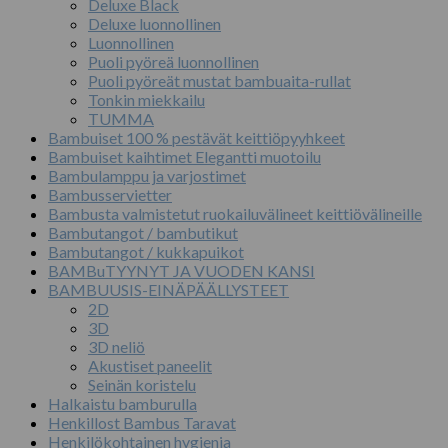
Deluxe Black
Deluxe luonnollinen
Luonnollinen
Puoli pyöreä luonnollinen
Puoli pyöreät mustat bambuaita-rullat
Tonkin miekkailu
TUMMA
Bambuiset 100 % pestävät keittiöpyyhkeet
Bambuiset kaihtimet Elegantti muotoilu
Bambulamppu ja varjostimet
Bambusservietter
Bambusta valmistetut ruokailuvälineet keittiövälineille
Bambutangot / bambutikut
Bambutangot / kukkapuikot
BAMBuTYYNYT JA VUODEN KANSI
BAMBUUSIS-EINÄPÄÄLLYSTEET
2D
3D
3D neliö
Akustiset paneelit
Seinän koristelu
Halkaistu bamburulla
Henkillost Bambus Taravat
Henkilökohtainen hygienia