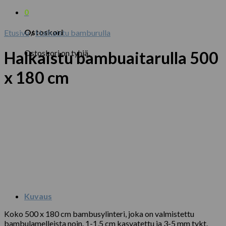
0
Ostoskori
Etusivu
/
Halkaistu bamburulla
Ostoskori on tyhjä.
Halkaistu bambuaitarulla 500
x 180 cm
Kuvaus
Koko 500 x 180 cm bambusylinteri, joka on valmistettu
bambulamelleista noin. 1-1,5 cm kasvatettu ja 3-5 mm tykt.