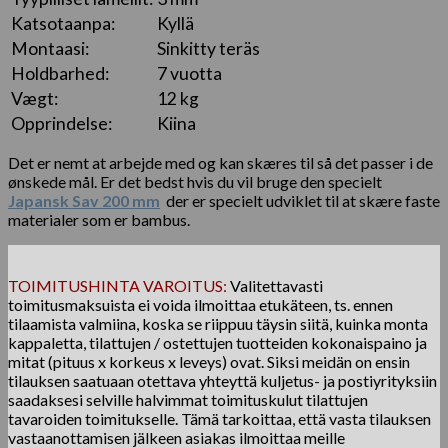
Katsotaanpa:
Kyllä
Montaasi:
Sinkitty teräs
Holdbarhed:
7 vuotta
Vægt:
12 kg
Opprindelse:
Kiina
Det er nemt at arbejde med og kan skæres til så det passer i de
ønskede mål. Er det bedst hvis du vil bruge den specielt
Japansk Sav 200 mm
der er specielt udviklet til at skære faste
materialer som er bambus.
TOIMITUSHINTA VAROITUS:
Valitettavasti
toimitusmaksuista ei voida ilmoittaa etukäteen, ts. ennen
tilaamista valmiina, koska se riippuu täysin siitä, kuinka monta
kappaletta, tilattujen / ostettujen tuotteiden kokonaispaino ja
mitat (pituus x korkeus x leveys) ovat. Siksi meidän on ensin
tilauksen saatuaan otettava yhteyttä kuljetus- ja postiyrityksiin
saadaksesi selville halvimmat toimituskulut tilattujen
tavaroiden toimitukselle. Tämä tarkoittaa, että vasta tilauksen
vastaanottamisen jälkeen asiakas ilmoittaa meille