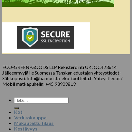
ECO-GREEN-GOODS LLP Rekisteröinti UK: OC423614
Jälleenmyyjä lle Suomessa Tanskan edustajan yhteystiedot:
Sähköposti: info@bambusta-eko-tuotteita.fi Yhteystiedot /
Mobil matkapuhelin: +45 93909819
Etsi:
Koti
Verkkokauppa
Mukautettu tilaus
Kestävyys