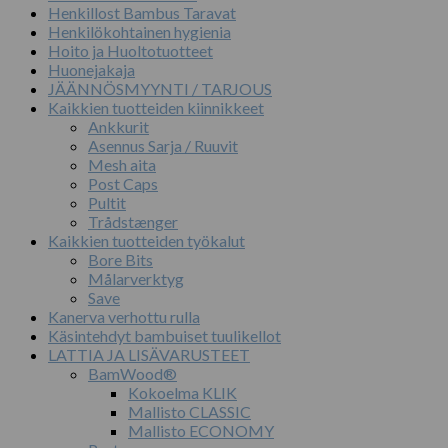
Henkillost Bambus Taravat
Henkilökohtainen hygienia
Hoito ja Huoltotuotteet
Huonejakaja
JÄÄNNÖSMYYNTI / TARJOUS
Kaikkien tuotteiden kiinnikkeet
Ankkurit
Asennus Sarja / Ruuvit
Mesh aita
Post Caps
Pultit
Trådstænger
Kaikkien tuotteiden työkalut
Bore Bits
Målarverktyg
Save
Kanerva verhottu rulla
Käsintehdyt bambuiset tuulikellot
LATTIA JA LISÄVARUSTEET
BamWood®
Kokoelma KLIK
Mallisto CLASSIC
Mallisto ECONOMY