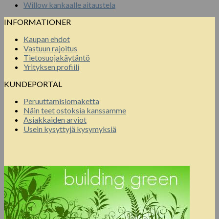
Willow kankaalle aitaustela
INFORMATIONER
Kaupan ehdot
Vastuun rajoitus
Tietosuojakäytäntö
Yrityksen profiili
KUNDEPORTAL
Peruuttamislomaketta
Näin teet ostoksia kanssamme
Asiakkaiden arviot
Usein kysyttyjä kysymyksiä