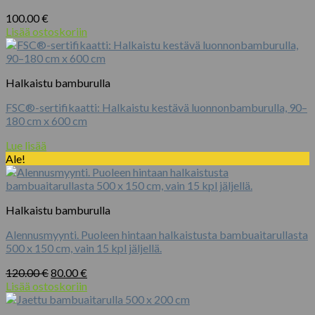
100.00
€
Lisää ostoskoriin
Halkaistu bamburulla
FSC®-sertifikaatti: Halkaistu kestävä luonnonbamburulla, 90–
180 cm x 600 cm
Lue lisää
Ale!
Halkaistu bamburulla
Alennusmyynti. Puoleen hintaan halkaistusta bambuaitarullasta
500 x 150 cm, vain 15 kpl jäljellä.
Alkuperäinen
Nykyinen
120.00
€
80.00
€
hinta
hinta
Lisää ostoskoriin
oli:
on:
120.00 €.
80.00 €.