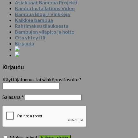
Asiakkaat Bambua Projekti
Bambu Installations Video
Bambua Blogi / Vinkkejä
Kaikkea bambua
Rahtimaksu tilauksesta
Bambujen ylläpito ja hoito
Ota yhteyttä
Kirjaudu
Kirjaudu
Käyttäjätunnus tai sähköpostiosoite
*
Salasana
*
Muista minut