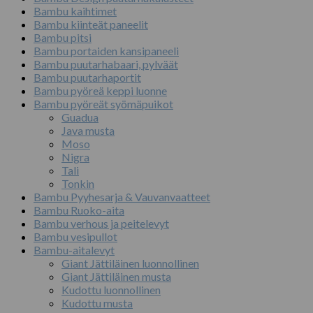
Bambu kaihtimet
Bambu kiinteät paneelit
Bambu pitsi
Bambu portaiden kansipaneeli
Bambu puutarhabaari, pylväät
Bambu puutarhaportit
Bambu pyöreä keppi luonne
Bambu pyöreät syömäpuikot
Guadua
Java musta
Moso
Nigra
Tali
Tonkin
Bambu Pyyhesarja & Vauvanvaatteet
Bambu Ruoko-aita
Bambu verhous ja peitelevyt
Bambu vesipullot
Bambu-aitalevyt
Giant Jättiläinen luonnollinen
Giant Jättiläinen musta
Kudottu luonnollinen
Kudottu musta