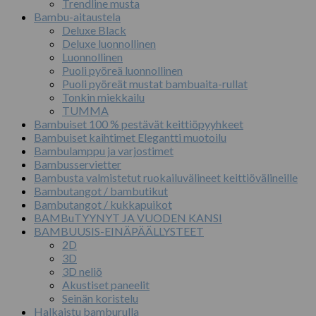
Trendline musta
Bambu-aitaustela
Deluxe Black
Deluxe luonnollinen
Luonnollinen
Puoli pyöreä luonnollinen
Puoli pyöreät mustat bambuaita-rullat
Tonkin miekkailu
TUMMA
Bambuiset 100 % pestävät keittiöpyyhkeet
Bambuiset kaihtimet Elegantti muotoilu
Bambulamppu ja varjostimet
Bambusservietter
Bambusta valmistetut ruokailuvälineet keittiövälineille
Bambutangot / bambutikut
Bambutangot / kukkapuikot
BAMBuTYYNYT JA VUODEN KANSI
BAMBUUSIS-EINÄPÄÄLLYSTEET
2D
3D
3D neliö
Akustiset paneelit
Seinän koristelu
Halkaistu bamburulla