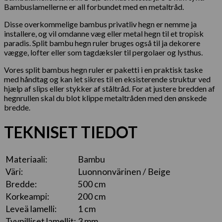
Bambuslamellerne er all forbundet med en metaltråd.
Disse overkommelige bambus privatliv hegn er nemme ja
installere, og vil omdanne væg eller metal hegn til et tropisk
paradis. Split bambu hegn ruler bruges også til ja dekorere
vægge, lofter eller som tagdæksler til pergolaer og lysthus.
Vores split bambus hegn ruler er paketti i en praktisk taske
med håndtag og kan let sikres til en eksisterende struktur ved
hjælp af slips eller stykker af ståltråd. For at justere bredden af ​​
hegnrullen skal du blot klippe metaltråden med den ønskede
bredde.
TEKNISET TIEDOT
Materiaali:
Bambu
Väri:
Luonnonvärinen / Beige
Bredde:
500 cm
Korkeampi:
200 cm
Leveä lamelli:
1 cm
Tyypilliset lamellit:
3 mm