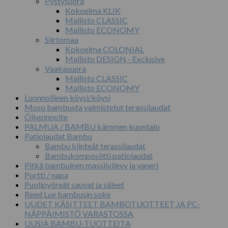
Pystysuora
Kokoelma KLIK
Mallisto CLASSIC
Mallisto ECONOMY
Siirtomaa
Kokoelma COLONIAL
Mallisto DESIGN - Exclusive
Vaakasuora
Mallisto CLASSIC
Mallisto ECONOMY
Luonnollinen köysi/köysi
Moso bambusta valmistetut terassilaudat
Öljypinnoite
PALMUA / BAMBU kämmen kuontalo
Patiolaudat Bambu
Bambu kiinteät terassilaudat
Bambukomposiitti patiolaudat
Pitkä bambuinen massiivilevy ja vaneri
Portti / napa
Puolipyöreät sauvat ja säleet
Reed Lue bambusin soke
UUDET KÄSITTEET BAMBOTUOTTEET JA PC-
NÄPPÄIMISTÖ VARASTOSSA
UUSIA BAMBU-TUOTTEITA