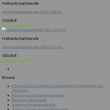
Halkaistu bamburulla
Jaettu bambuaitarulla 500 x 200 cm
150.00
€
Lisää ostoskoriin
Halkaistu bamburulla
Jaettu bambuaitarulla 300 x 150 cm
100.00
€
Lisää ostoskoriin
Browse
50 % ALENNUS KAIKISTA BAMBOO PREMIUM WC-
PAPERIA
Bamboo Eco Cleaning tuotteet
Bamboo Lautasliinat
Bamboo Pergola palkeilla
Bambu Design puutarhakalusteet