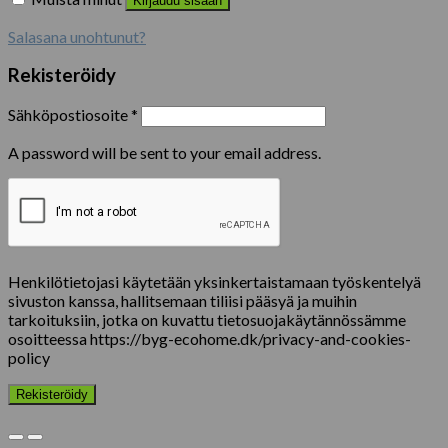
Kirjaudu sisään
Salasana unohtunut?
Rekisteröidy
Sähköpostiosoite
*
A password will be sent to your email address.
Henkilötietojasi käytetään yksinkertaistamaan työskentelyä
sivuston kanssa, hallitsemaan tiliisi pääsyä ja muihin
tarkoituksiin, jotka on kuvattu tietosuojakäytännössämme
osoitteessa https://byg-ecohome.dk/privacy-and-cookies-
policy
Rekisteröidy