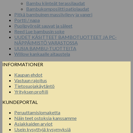
Bambu kiinteät terassilaudat
Bambukomposiitti patiolaudat
Pitkä bambuinen massiivilevy ja vaneri
Portti / napa
Puolipyöreät sauvat ja säleet
Reed Lue bambusin soke
UUDET KÄSITTEET BAMBOTUOTTEET JA PC-
NÄPPÄIMISTÖ VARASTOSSA
UUSIA BAMBU-TUOTTEITA
Willow kankaalle aitaustela
INFORMATIONER
Kaupan ehdot
Vastuun rajoitus
Tietosuojakäytäntö
Yrityksen profiili
KUNDEPORTAL
Peruuttamislomaketta
Näin teet ostoksia kanssamme
Asiakkaiden arviot
Usein kysyttyjä kysymyksiä