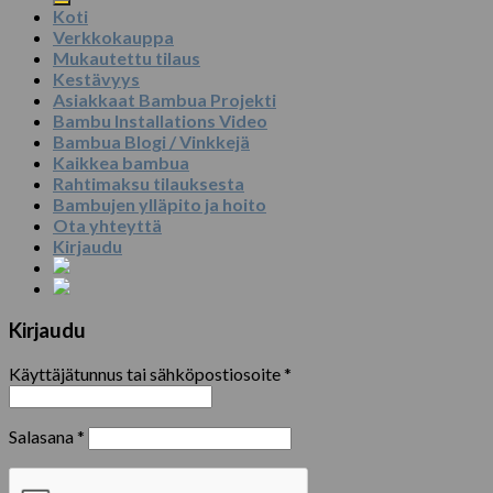
Koti
Verkkokauppa
Mukautettu tilaus
Kestävyys
Asiakkaat Bambua Projekti
Bambu Installations Video
Bambua Blogi / Vinkkejä
Kaikkea bambua
Rahtimaksu tilauksesta
Bambujen ylläpito ja hoito
Ota yhteyttä
Kirjaudu
Kirjaudu
Käyttäjätunnus tai sähköpostiosoite
*
Salasana
*