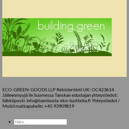
ECO-GREEN-GOODS LLP Rekisteröinti UK: OC423614
Jälleenmyyjä lle Suomessa Tanskan edustajan yhteystiedot:
Sähköposti: info@bambusta-eko-tuotteita.fi Yhteystiedot /
Mobil matkapuhelin: +45 93909819
Etsi: