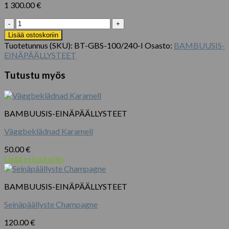
1 300.00
€
Udsolgt.
Halv
Lisää ostoskoriin
Rund
Tuotetunnus (SKU):
BT-GBS-100/240-I
Osasto:
BAMBUUSIS-
Bambus
EINÄPÄÄLLYSTEET
Hegn
Screen
Tutustu myös
100
x
240
cm.
BAMBUUSIS-EINÄPÄÄLLYSTEET
määrä
Väggbeklädnad Karamell
50.00
€
Lisää ostoskoriin
BAMBUUSIS-EINÄPÄÄLLYSTEET
Seinäpäällyste Champagne
120.00
€