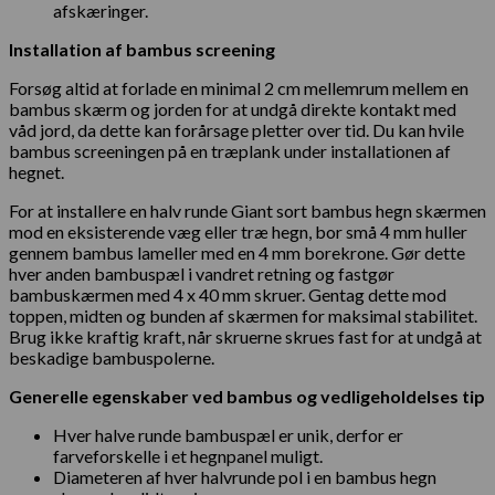
afskæringer.
Installation af bambus screening
Forsøg altid at forlade en minimal 2 cm mellemrum mellem en
bambus skærm og jorden for at undgå direkte kontakt med
våd jord, da dette kan forårsage pletter over tid. Du kan hvile
bambus screeningen på en træplank under installationen af
hegnet.
For at installere en halv runde Giant sort bambus hegn skærmen
mod en eksisterende væg eller træ hegn, bor små 4 mm huller
gennem bambus lameller med en 4 mm borekrone. Gør dette
hver anden bambuspæl i vandret retning og fastgør
bambuskærmen med 4 x 40 mm skruer. Gentag dette mod
toppen, midten og bunden af skærmen for maksimal stabilitet.
Brug ikke kraftig kraft, når skruerne skrues fast for at undgå at
beskadige bambuspolerne.
Generelle egenskaber ved bambus og vedligeholdelses tip
Hver halve runde bambuspæl er unik, derfor er
farveforskelle i et hegnpanel muligt.
Diameteren af hver halvrunde pol i en bambus hegn