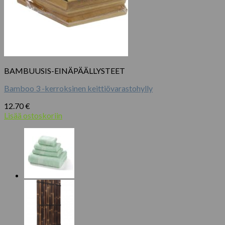
BAMBUUSIS-EINÄPÄÄLLYSTEET
Bamboo 3 -kerroksinen keittiövarastohylly
12.70
€
Lisää ostoskoriin