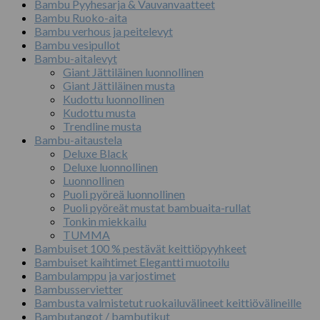
Bambu Pyyhesarja & Vauvanvaatteet
Bambu Ruoko-aita
Bambu verhous ja peitelevyt
Bambu vesipullot
Bambu-aitalevyt
Giant Jättiläinen luonnollinen
Giant Jättiläinen musta
Kudottu luonnollinen
Kudottu musta
Trendline musta
Bambu-aitaustela
Deluxe Black
Deluxe luonnollinen
Luonnollinen
Puoli pyöreä luonnollinen
Puoli pyöreät mustat bambuaita-rullat
Tonkin miekkailu
TUMMA
Bambuiset 100 % pestävät keittiöpyyhkeet
Bambuiset kaihtimet Elegantti muotoilu
Bambulamppu ja varjostimet
Bambusservietter
Bambusta valmistetut ruokailuvälineet keittiövälineille
Bambutangot / bambutikut