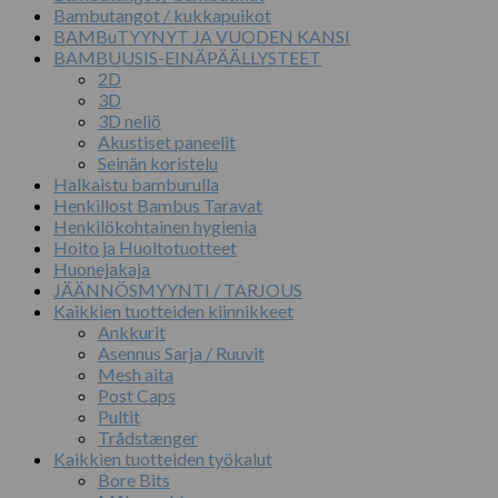
Bambutangot / kukkapuikot
BAMBuTYYNYT JA VUODEN KANSI
BAMBUUSIS-EINÄPÄÄLLYSTEET
2D
3D
3D neliö
Akustiset paneelit
Seinän koristelu
Halkaistu bamburulla
Henkillost Bambus Taravat
Henkilökohtainen hygienia
Hoito ja Huoltotuotteet
Huonejakaja
JÄÄNNÖSMYYNTI / TARJOUS
Kaikkien tuotteiden kiinnikkeet
Ankkurit
Asennus Sarja / Ruuvit
Mesh aita
Post Caps
Pultit
Trådstænger
Kaikkien tuotteiden työkalut
Bore Bits