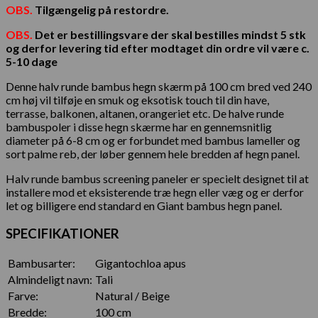
OBS.
Tilgængelig på restordre.
OBS.
Det er bestillingsvare der skal bestilles mindst 5 stk
og derfor levering tid efter modtaget din ordre vil være c.
5-10 dage
Denne halv runde bambus hegn skærm på 100 cm bred ved 240
cm høj vil tilføje en smuk og eksotisk touch til din have,
terrasse, balkonen, altanen, orangeriet etc. De halve runde
bambuspoler i disse hegn skærme har en gennemsnitlig
diameter på 6-8 cm og er forbundet med bambus lameller og
sort palme reb, der løber gennem hele bredden af hegn panel.
Halv runde bambus screening paneler er specielt designet til at
installere mod et eksisterende træ hegn eller væg og er derfor
let og billigere end standard en Giant bambus hegn panel.
SPECIFIKATIONER
Bambusarter:
Gigantochloa apus
Almindeligt navn:
Tali
Farve:
Natural / Beige
Bredde:
100 cm