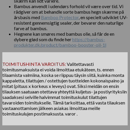
skærm kan lidt variere.
Bambus anvendt i udendørs forhold vil være over tid. Vi
rådgiver om at behandle sorte bambus hegn skærme på
årsbasis med
Bamboo Protector
, en specielt udviklet UV-
resistent gennemsigtig sealer, der bevarer den naturlige
farve af bambus.
Hegnene kan smøres med bambus olie, så får de en
dybere glød som du finde her
https://bambus-
produkter.dk/product/bamboo-booster-oil-1l
TOIMITUSHINTA VAROITUS:
Valitettavasti
toimitusmaksuista ei voida ilmoittaa etukäteen, ts. ennen
tilaamista valmiina, koska se riippuu täysin siitä, kuinka monta
kappaletta, tilattujen / ostettujen tuotteiden kokonaispaino ja
mitat (pituus x korkeus x leveys) ovat. Siksi meidän on ensin
tilauksen saatuaan otettava yhteyttä kuljetus- ja postiyrityksiin
saadaksesi selville halvimmat toimituskulut tilattujen
tavaroiden toimitukselle. Tämä tarkoittaa, että vasta tilauksen
vastaanottamisen jälkeen asiakas ilmoittaa meille
toimituskulujen postimaksusta. varor .