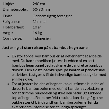
Højde:
240 cm
Diameterpoler:
60-80 mm
Finish:
Gennemsigtig forsegler
Se igennem:
Minimal
Holdbarhed:
10 år
Vægt:
16 kg
Oprindelse:
Indonesien
Justering af størrelsen på et bambus hegn panel
En stor fordel ved bambus er, at det er nemt at arbejde
med. Du kan simpelthen justere bredden af en sort
bambus hegn panel ved at skære de vandrette bambus
dowels. Den sidste bambuspæl på kanten af panelet skal
endvidere fastgøres til de indvendige bambusdykler med
en lille skrue.
For at justere højden af hegnet kan du trimme bunden af
de sorte bambuspoler med et fint tænder savblad. Sørg
for at trimme bunddelen og ikke den naturligt lukkede
top af hegnet. For et perfekt resultat kan du også gerne
pakke stærkt bånd rundt om bambuspolerne, før du
skærer dem i størrelse for at undgå sprængte