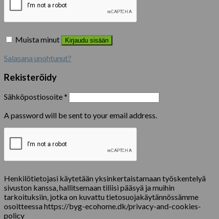
Muista minut
Kirjaudu sisään
Salasana unohtunut?
Rekisteröidy
Sähköpostiosoite
*
A password will be sent to your email address.
Henkilötietojasi käytetään yksinkertaistamaan työskentelyä
sivuston kanssa, hallitsemaan tiliisi pääsyä ja muihin
tarkoituksiin, jotka on kuvattu tietosuojakäytännössämme
osoitteessa https://byg-ecohome.dk/privacy-and-cookies-
policy