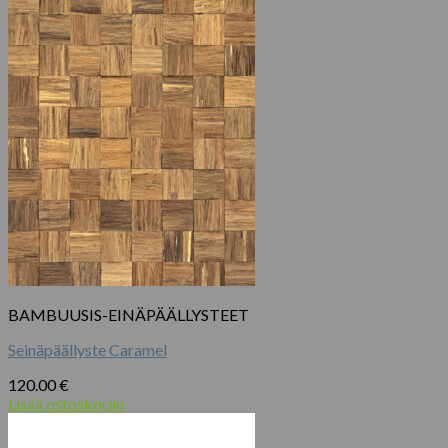
BAMBUUSIS-EINÄPÄÄLLYSTEET
Seinäpäällyste Caramel
120.00
€
Lisää ostoskoriin