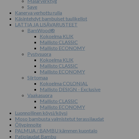
Målarverktyg
Save
Kanerva verhottu rulla
Käsintehdyt bambuiset tuulikellot
LATTIA JA LISÄVARUSTEET
BamWood®
Kokoelma KLIK
Mallisto CLASSIC
Mallisto ECONOMY
Pystysuora
Kokoelma KLIK
Mallisto CLASSIC
Mallisto ECONOMY
Siirtomaa
Kokoelma COLONIAL
Mallisto DESIGN - Exclusive
Vaakasuora
Mallisto CLASSIC
Mallisto ECONOMY
Luonnollinen köysi/köysi
Moso bambusta valmistetut terassilaudat
Öljypinnoite
PALMUA / BAMBU kämmen kuontalo
Patiolaudat Bambu