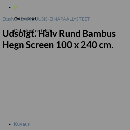
0
Ostoskori
Etusivu
/
BAMBUUSIS-EINÄPÄÄLLYSTEET
Ostoskori on tyhjä.
Udsolgt. Halv Rund Bambus
Hegn Screen 100 x 240 cm.
Kuvaus