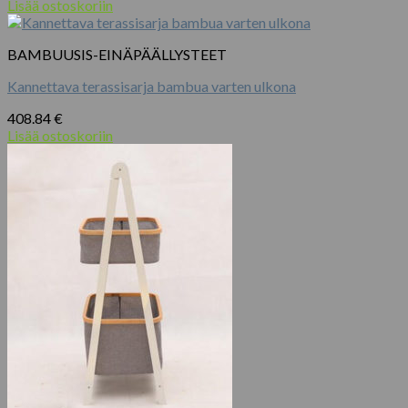
Lisää ostoskoriin
BAMBUUSIS-EINÄPÄÄLLYSTEET
Kannettava terassisarja bambua varten ulkona
408.84
€
Lisää ostoskoriin