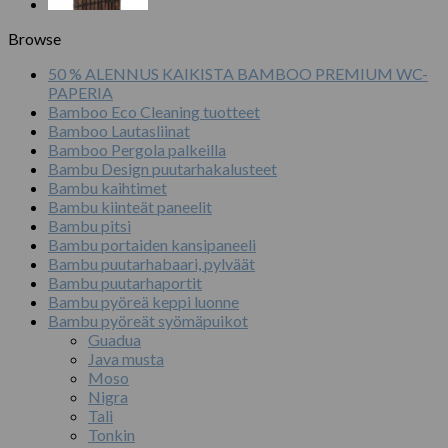
Browse
50 % ALENNUS KAIKISTA BAMBOO PREMIUM WC-
PAPERIA
Bamboo Eco Cleaning tuotteet
Bamboo Lautasliinat
Bamboo Pergola palkeilla
Bambu Design puutarhakalusteet
Bambu kaihtimet
Bambu kiinteät paneelit
Bambu pitsi
Bambu portaiden kansipaneeli
Bambu puutarhabaari, pylväät
Bambu puutarhaportit
Bambu pyöreä keppi luonne
Bambu pyöreät syömäpuikot
Guadua
Java musta
Moso
Nigra
Tali
Tonkin