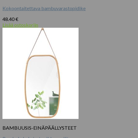
Kokoontaitettava bambuvarastopidike
48.40
€
Lisää ostoskoriin
BAMBUUSIS-EINÄPÄÄLLYSTEET