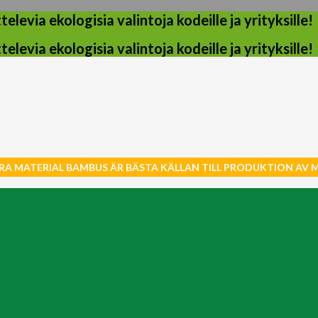
evia ekologisia valintoja kodeille ja yrityksille!
evia ekologisia valintoja kodeille ja yrityksille!
RA MATERIAL BAMBUS ÄR BÄSTA KÄLLAN TILL PRODUKTION AV 