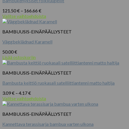
Bambukehyksiset roikkuupeilit
Hintaluokka:
121.50
€
–
166.66
€
121.50 €
Valitse vaihtoehdoista
Tällä
-
tuotteella
166.66 €
BAMBUUSIS-EINÄPÄÄLLYSTEET
on
useampi
Väggbeklädnad Karamell
muunnelma.
Voit
50.00
€
tehdä
Lisää ostoskoriin
valinnat
tuotteen
sivulla.
BAMBUUSIS-EINÄPÄÄLLYSTEET
Bambusta keittiö ruokasali satelliittiantenni matto haltija
Hintaluokka:
3.09
€
–
4.17
€
3.09 €
Valitse vaihtoehdoista
Tällä
-
tuotteella
4.17 €
BAMBUUSIS-EINÄPÄÄLLYSTEET
on
useampi
Kannettava terassisarja bambua varten ulkona
muunnelma.