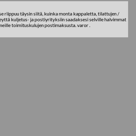
e riippuu täysin siitä, kuinka monta kappaletta, tilattujen /
yttä kuljetus- ja postiyrityksiin saadaksesi selville halvimmat
meille toimituskulujen postimaksusta. varor .