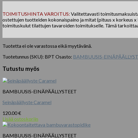
TOIMITUSHINTA VAROITUS:
Valitettavasti toimitusmaksuista 
ostettujen tuotteiden kokonaispaino ja mitat (pituus x korkeus x l
toimituskulut tilattujen tavaroiden toimitukselle. Tämä tarkoitta
Tuotetta ei ole varastossa eikä myytävänä.
Tuotetunnus (SKU):
BPT
Osasto:
BAMBUUSIS-EINÄPÄÄLLYS
Tutustu myös
BAMBUUSIS-EINÄPÄÄLLYSTEET
Seinäpäällyste Caramel
120.00
€
Lisää ostoskoriin
BAMBUUSIS-EINÄPÄÄLLYSTEET