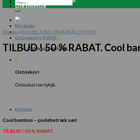
Etsi:
Ota yhteyttä
Kirjaudu
Etusivu
/
BAMBUUSIS-EINÄPÄÄLLYSTEET
Ostoskori /
0.00
€
0
TILBUD ! 50 % RABAT. Cool b
Ostoskori on tyhjä.
0
Ostoskori
Ostoskori on tyhjä.
Kuvaus
Cool bambus – pudebetræk sæt
TILBUD !
50 % RABAT.