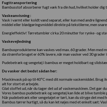
Fugttransportering
Bambusstof absorberer fugt væk fra din hud, hvilket holder dig t
Vaskeanvisning :
Vask i varmt eller koldt vand separat, eller kun med andre lignen
middel eller blødgøringsmiddel direkte på tekstilerne, men snare
Energieffektiv! Tørretumbler cirka 20 minutter for rynke- og stat
Vaskevejledning
Bambusprodukterne kan vaskes ved max. 60 grader. Men med modern
da strømforbruget er 60% lavere, når man vasker ved 30 grader i
Pudebetræk og sengetøj i bambus er meget holdbart og slidstærk
Du vasker det bedst sådan her:
Maskinvask på op til 40ºC med dit normale vaskemiddel. Brug ikk
alt for stort et arbejde.
Glat stoffet ud, når du tager det ud af vaskemaskinen. Det gør du 
Vores bambus pudebetræk og sengetøj kan lide at blive tumble p
Når pudebetræk eller sengetøjet er tørt, kan du stryge det med 
Bambus tørrer hurtigt, så du kan let nøjes med et enkelt sæt: Vask 