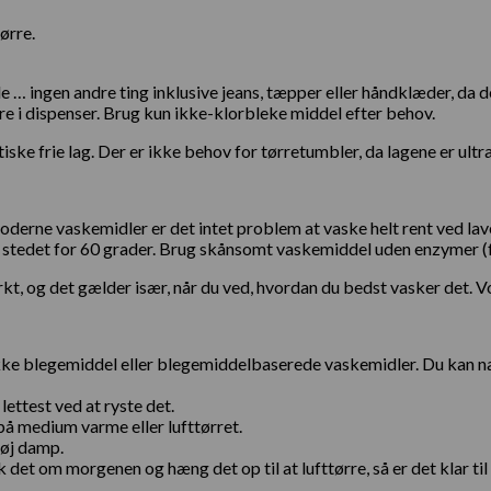
ørre.
de … ingen andre ting inklusive jeans, tæpper eller håndklæder, da 
re i dispenser. Brug kun ikke-klorbleke middel efter behov.
iske frie lag. Der er ikke behov for tørretumbler, da lagene er ult
e vaskemidler er det intet problem at vaske helt rent ved lave t
 stedet for 60 grader.
Brug skånsomt vaskemiddel uden enzymer (f.
t, og det gælder især, når du ved, hvordan du bedst vasker det. 
e blegemiddel eller blegemiddelbaserede vaskemidler. Du kan natu
lettest ved at ryste det.
å medium varme eller lufttørret.
høj damp.
det om morgenen og hæng det op til at lufttørre, så er det klar til 