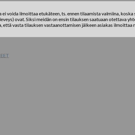
ei voida ilmoittaa etukäteen, ts. ennen tilaamista valmiina, koska s
eveys) ovat. Siksi meidän on ensin tilauksen saatuaan otettava yhte
a, että vasta tilauksen vastaanottamisen jälkeen asiakas ilmoittaa 
TEET