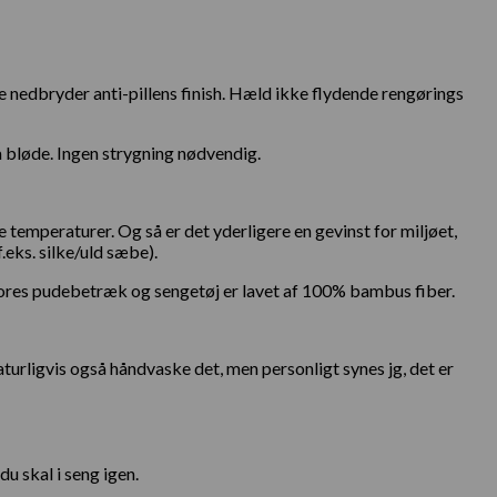
de nedbryder anti-pillens finish. Hæld ikke flydende rengørings
ra bløde. Ingen strygning nødvendig.
emperaturer. Og så er det yderligere en gevinst for miljøet,
eks. silke/uld sæbe).
Vores pudebetræk og sengetøj er lavet af 100% bambus fiber.
rligvis også håndvaske det, men personligt synes jg, det er
du skal i seng igen.