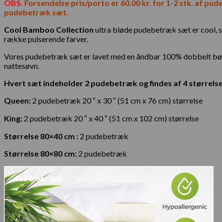
OBS.
Forsendelse pris/porto er 60.00 kr. for 1-2 stk. af pudeb
pudebetræk sæt.
Cool Bamboo Collection
ultra bløde pudebetræk sæt er cool, ski
række pulserende farver.
Vores pudebetræk sæt er lavet med en åndbar 100% dobbelt børste
nattesøvn.
Hvert sæt indeholder 2 pudebetræk og findes af 4 størrelse
Queen:
2 pudebetræk 20 ″ x 30 ″ (51 cm x 76 cm) størrelse
King:
2 pudebetræk 20 ″ x 40 ″ (51 cm x 102 cm) størrelse
Størrelse 80×40 cm :
2 pudebetræk
Størrelse 80×80 cm:
2 pudebetræk