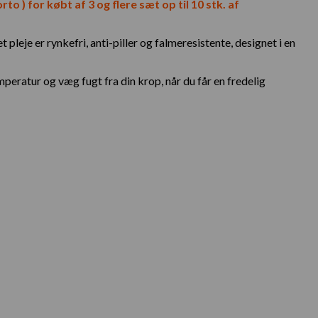
to ) for købt af 3 og flere sæt op til 10 stk. af
pleje er rynkefri, anti-piller og falmeresistente, designet i en
eratur og væg fugt fra din krop, når du får en fredelig