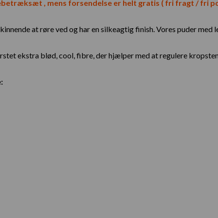
etræksæt , mens forsendelse er helt gratis ( fri fragt / fri por
nnende at røre ved og har en silkeagtig finish. Vores puder med let 
t ekstra blød, cool, fibre, der hjælper med at regulere kropstemp
: