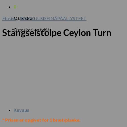
0
Ostoskori
Etusivu
/
BAMBUUSISEINÄPÄÄLLYSTEET
Ostoskori on tyhjä.
Stängselstolpe Ceylon Turn
Kuvaus
* Prisen er opgivet for 1 bræt/planke.