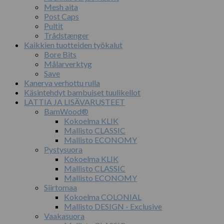
Mesh aita
Post Caps
Pultit
Trådstænger
Kaikkien tuotteiden työkalut
Bore Bits
Målarverktyg
Save
Kanerva verhottu rulla
Käsintehdyt bambuiset tuulikellot
LATTIA JA LISÄVARUSTEET
BamWood®
Kokoelma KLIK
Mallisto CLASSIC
Mallisto ECONOMY
Pystysuora
Kokoelma KLIK
Mallisto CLASSIC
Mallisto ECONOMY
Siirtomaa
Kokoelma COLONIAL
Mallisto DESIGN - Exclusive
Vaakasuora