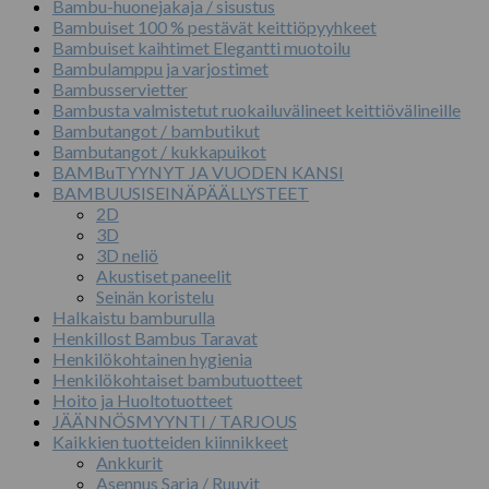
Bambu-huonejakaja / sisustus
Bambuiset 100 % pestävät keittiöpyyhkeet
Bambuiset kaihtimet Elegantti muotoilu
Bambulamppu ja varjostimet
Bambusservietter
Bambusta valmistetut ruokailuvälineet keittiövälineille
Bambutangot / bambutikut
Bambutangot / kukkapuikot
BAMBuTYYNYT JA VUODEN KANSI
BAMBUUSISEINÄPÄÄLLYSTEET
2D
3D
3D neliö
Akustiset paneelit
Seinän koristelu
Halkaistu bamburulla
Henkillost Bambus Taravat
Henkilökohtainen hygienia
Henkilökohtaiset bambutuotteet
Hoito ja Huoltotuotteet
JÄÄNNÖSMYYNTI / TARJOUS
Kaikkien tuotteiden kiinnikkeet
Ankkurit
Asennus Sarja / Ruuvit