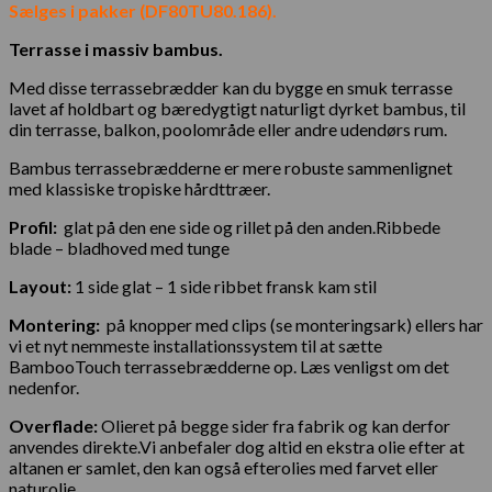
Sælges i pakker (DF80TU80.186).
Terrasse i massiv bambus.
Med disse terrassebrædder kan du bygge en smuk terrasse
lavet af holdbart og bæredygtigt naturligt dyrket bambus, til
din terrasse, balkon, poolområde eller andre udendørs rum.
Bambus terrassebrædderne er mere robuste sammenlignet
med klassiske tropiske hårdttræer.
Profil:
glat på den ene side og rillet på den anden.Ribbede
blade – bladhoved med tunge
Layout:
1 side glat – 1 side ribbet fransk kam stil
Montering:
på knopper med clips (se monteringsark) ellers har
vi et nyt nemmeste installationssystem til at sætte
BambooTouch terrassebrædderne op. Læs venligst om det
nedenfor.
Overflade:
Olieret på begge sider fra fabrik og kan derfor
anvendes direkte.Vi anbefaler dog altid en ekstra olie efter at
altanen er samlet, den kan også efterolies med farvet eller
naturolie.