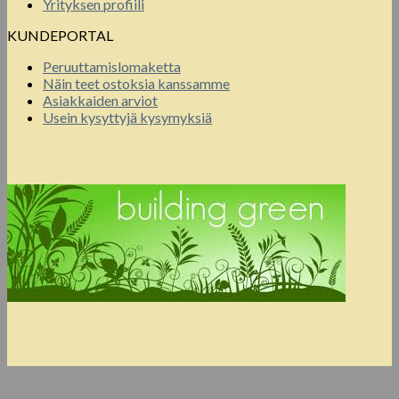
Yrityksen profiili
KUNDEPORTAL
Peruuttamislomaketta
Näin teet ostoksia kanssamme
Asiakkaiden arviot
Usein kysyttyjä kysymyksiä