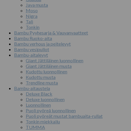
Java musta
Moso
Nigra
Tali
Tonkin
Bambu Pyyhesarja & Vauvanvaatteet
Bambu Ruoko-aita
Bambu verhous ja peitelevyt
Bambu vesipullot
Bambu-aitalevyt
Giant Jättiläinen luonnollinen
Giant Jättiläinen musta
Kudottu luonnollinen
Kudottu musta
Trendline musta
Bambu-aitaustela
Deluxe Black
Deluxe luonnollinen
Luonnollinen
Puoli pyöreä luonnollinen
Puoli pyöreät mustat bambuaita-rullat
Tonkin miekkailu
TUMMA