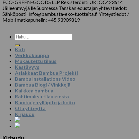
ECO-GREEN-GOODS LLP Rekisteröinti UK: OC423614
Jälleenmyyjä lle Suomessa Tanskan edustajan yhteystiedot:
Sähköposti: info@bambusta-eko-tuotteita.fi Yhteystiedot /
Mobil matkapuhelin: +45 93909819
Etsi:
Koti
Verkkokauppa
Mukautettu tilaus
Kestävyys
Asiakkaat Bambua Projekti
Bambu Installations Video
Bambua Blogi / Vinkkejä
Kaikkea bambua
Rahtimaksu tilauksesta
Bambujen ylläpito ja hoito
Ota yhteyttä
Kirjaudu
Kirjaudu