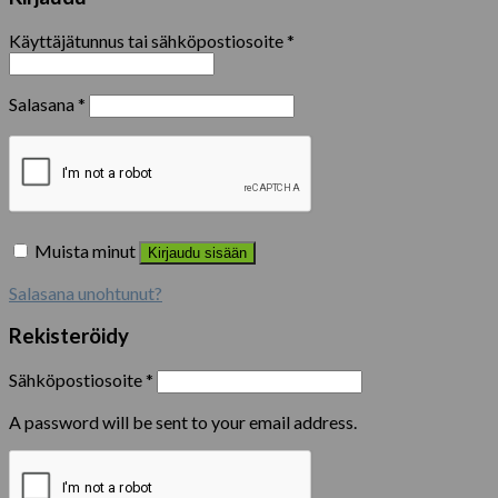
Käyttäjätunnus tai sähköpostiosoite
*
Salasana
*
Muista minut
Kirjaudu sisään
Salasana unohtunut?
Rekisteröidy
Sähköpostiosoite
*
A password will be sent to your email address.