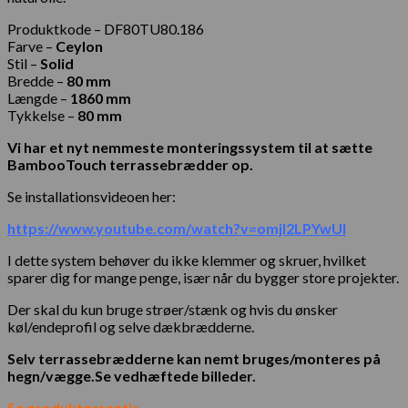
Produktkode – DF80TU80.186
Farve –
Ceylon
Stil –
Solid
Bredde –
80 mm
Længde –
1860 mm
Tykkelse –
80 mm
Vi har et nyt nemmeste monteringssystem til at sætte
BambooTouch terrassebrædder op.
Se installationsvideoen her:
https://www.youtube.com/watch?v=omjI2LPYwUI
I dette system behøver du ikke klemmer og skruer, hvilket
sparer dig for mange penge, især når du bygger store projekter.
Der skal du kun bruge strøer/stænk og hvis du ønsker
køl/endeprofil og selve dækbrædderne.
Selv terrassebrædderne kan nemt bruges/monteres på
hegn/vægge.Se vedhæftede billeder.
Se produktgaranti>