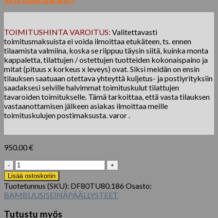
TOIMITUSHINTA VAROITUS:
Valitettavasti
toimitusmaksuista ei voida ilmoittaa etukäteen, ts. ennen
tilaamista valmiina, koska se riippuu täysin siitä, kuinka monta
kappaletta, tilattujen / ostettujen tuotteiden kokonaispaino ja
mitat (pituus x korkeus x leveys) ovat. Siksi meidän on ensin
tilauksen saatuaan otettava yhteyttä kuljetus- ja postiyrityksiin
saadaksesi selville halvimmat toimituskulut tilattujen
tavaroiden toimitukselle. Tämä tarkoittaa, että vasta tilauksen
vastaanottamisen jälkeen asiakas ilmoittaa meille
toimituskulujen postimaksusta. varor .
950.00
€
Stängselstolpe
Ceylon
Lisää ostoskoriin
Turn
Tuotetunnus (SKU):
DF80TU80.186
Osasto:
määrä
BAMBUUSISEINÄPÄÄLLYSTEET
Tutustu myös