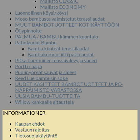
Mallisto CLASSIC
Mallisto ECONOMY
Luonnollinen köysi/köysi
Moso bambusta valmistetut terassilaudat
MUUT BAMBOTUOTTEET KOTIKÄYTTÖÖN
Öljypinnoite
PALMUA / BAMBU kämmen kuontalo
Patiolaudat Bambu
Bambu kiinteät terassilaudat
Bambukomposiitti patiolaudat
Pitkä bambuinen massiivilevy ja vaneri
Portti / napa
Puolipyöreät sauvat ja säleet
Reed Lue bambusin soke
UUDET KÄSITTEET BAMBOTUOTTEET JA PC-
NÄPPÄIMISTÖ VARASTOSSA
UUSIA BAMBU-TUOTTEITA
Willow kankaalle aitaustela
INFORMATIONER
Kaupan ehdot
Vastuun rajoitus
Tietosuojakäytäntö