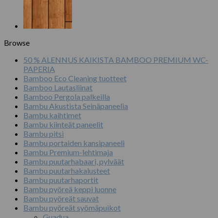
Browse
50 % ALENNUS KAIKISTA BAMBOO PREMIUM WC-
PAPERIA
Bamboo Eco Cleaning tuotteet
Bamboo Lautasliinat
Bamboo Pergola palkeilla
Bambu Akustista Seinäpaneelia
Bambu kaihtimet
Bambu kiinteät paneelit
Bambu pitsi
Bambu portaiden kansipaneeli
Bambu Premium-lehtimaja
Bambu puutarhabaari, pylväät
Bambu puutarhakalusteet
Bambu puutarhaportit
Bambu pyöreä keppi luonne
Bambu pyöreät sauvat
Bambu pyöreät syömäpuikot
Guadua