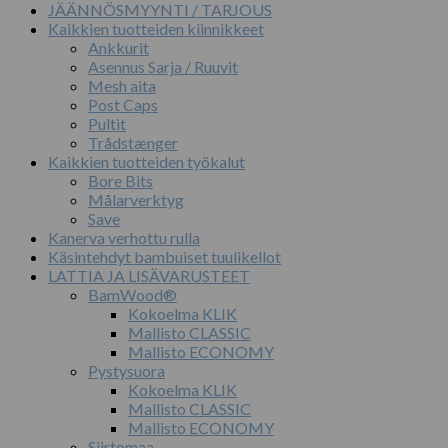
JÄÄNNÖSMYYNTI / TARJOUS
Kaikkien tuotteiden kiinnikkeet
Ankkurit
Asennus Sarja / Ruuvit
Mesh aita
Post Caps
Pultit
Trådstænger
Kaikkien tuotteiden työkalut
Bore Bits
Målarverktyg
Save
Kanerva verhottu rulla
Käsintehdyt bambuiset tuulikellot
LATTIA JA LISÄVARUSTEET
BamWood®
Kokoelma KLIK
Mallisto CLASSIC
Mallisto ECONOMY
Pystysuora
Kokoelma KLIK
Mallisto CLASSIC
Mallisto ECONOMY
Siirtomaa