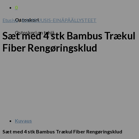
0
Ostoskori
Etusivu
/
BAMBUUSIS-EINÄPÄÄLLYSTEET
Ostoskori on tyhjä.
Sæt med 4 stk Bambus Trækul
Fiber Rengøringsklud
Kuvaus
Sæt med 4 stk Bambus Trækul Fiber Rengøringsklud