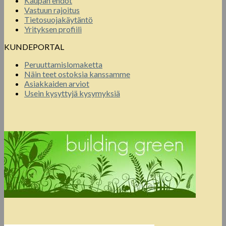
Kaupan ehdot
Vastuun rajoitus
Tietosuojakäytäntö
Yrityksen profiili
KUNDEPORTAL
Peruuttamislomaketta
Näin teet ostoksia kanssamme
Asiakkaiden arviot
Usein kysyttyjä kysymyksiä