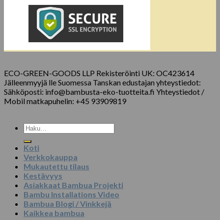
ECO-GREEN-GOODS LLP Rekisteröinti UK: OC423614
Jälleenmyyjä lle Suomessa Tanskan edustajan yhteystiedot:
Sähköposti: info@bambusta-eko-tuotteita.fi Yhteystiedot /
Mobil matkapuhelin: +45 93909819
Etsi:
Koti
Verkkokauppa
Mukautettu tilaus
Kestävyys
Asiakkaat Bambua Projekti
Bambu Installations Video
Bambua Blogi / Vinkkejä
Kaikkea bambua