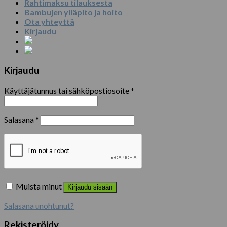
Rahtimaksu tilauksesta
Bambujen ylläpito ja hoito
Ota yhteyttä
Kirjaudu
Kirjaudu
Käyttäjätunnus tai sähköpostiosoite
*
Salasana
*
Muista minut
Kirjaudu sisään
Salasana unohtunut?
Rekisteröidy