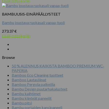
Lisää ostoskoriin
valinnat
tuotteen
sivulla.
BAMBUUSIS-EINÄPÄÄLLYSTEET
Bambu joustava ruokasali vapaa-tuoli
273.37
€
Lisää ostoskoriin
Browse
50 % ALENNUS KAIKISTA BAMBOO PREMIUM WC-
PAPERIA
Bamboo Eco Cleaning tuotteet
Bamboo Lautasliinat
Bamboo Pergola palkeilla
Bambu Design puutarhakalusteet
Bambu kaihtimet
Bambu kiinteät paneelit
Bambu pitsi
Bambu portaiden kansipaneeli