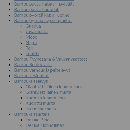
Bambu puutarhabaari, pylväät
Bambu puutarhaportit
Bambu pyöreä keppi luonne
Bambu pyöreät syömäpuikot
Guadua
Java musta
Moso
Nigra
Tali
Tonkin
Bambu Pyyhesarja & Vauvanvaatteet
Bambu Ruoko-aita
Bambu verhous ja peitelevyt
Bambu vesipullot
Bambu-aitalevyt
Giant Jättiläinen luonnollinen
Giant Jättiläinen musta
Kudottu luonnollinen
Kudottu musta
Trendline musta
Bambu-aitaustela
Deluxe Black
Deluxe luonnollinen