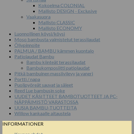
Kokoelma COLONIAL
Mallisto DESIGN - Exclusive
Vaakasuora
Mallisto CLASSIC
Mallisto ECONOMY
Luonnollinen köysi/köysi
Moso bambusta valmistetut terassilaudat
Öljypinnoite
PALMUA / BAMBU kämmen kuontalo
Patiolaudat Bambu
Bambu kiinteät terassilaudat
Bambukomposiitti patiolaudat
Pitkä bambuinen massiivilevy ja vaneri
Portti / napa
Puolipyöreät sauvat ja säleet
Reed Lue bambusin soke
UUDET KÄSITTEET BAMBOTUOTTEET JA PC-
NÄPPÄIMISTÖ VARASTOSSA
UUSIA BAMBU-TUOTTEITA
Willow kankaalle aitaustela
INFORMATIONER