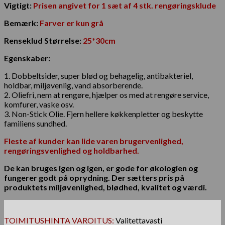
Vigtigt:
Prisen angivet for 1 sæt af 4 stk. rengøringsklude
Bemærk:
Farver er kun grå
Renseklud Størrelse:
25*30cm
Egenskaber:
1. Dobbeltsider, super blød og behagelig, antibakteriel,
holdbar, miljøvenlig, vand absorberende.
2. Oliefri, nem at rengøre, hjælper os med at rengøre service,
komfurer, vaske osv.
3. Non-Stick Olie. Fjern hellere køkkenpletter og beskytte
familiens sundhed.
Fleste af kunder kan lide varen brugervenlighed,
rengøringsvenlighed og holdbarhed.
De kan bruges igen og igen, er gode for økologien og
fungerer godt på oprydning. Der sætters pris på
produktets miljøvenlighed, blødhed, kvalitet og værdi.
TOIMITUSHINTA VAROITUS:
Valitettavasti