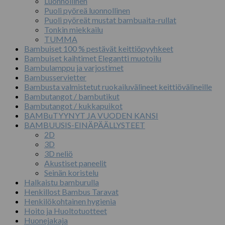
Luonnollinen
Puoli pyöreä luonnollinen
Puoli pyöreät mustat bambuaita-rullat
Tonkin miekkailu
TUMMA
Bambuiset 100 % pestävät keittiöpyyhkeet
Bambuiset kaihtimet Elegantti muotoilu
Bambulamppu ja varjostimet
Bambusservietter
Bambusta valmistetut ruokailuvälineet keittiövälineille
Bambutangot / bambutikut
Bambutangot / kukkapuikot
BAMBuTYYNYT JA VUODEN KANSI
BAMBUUSIS-EINÄPÄÄLLYSTEET
2D
3D
3D neliö
Akustiset paneelit
Seinän koristelu
Halkaistu bamburulla
Henkillost Bambus Taravat
Henkilökohtainen hygienia
Hoito ja Huoltotuotteet
Huonejakaja