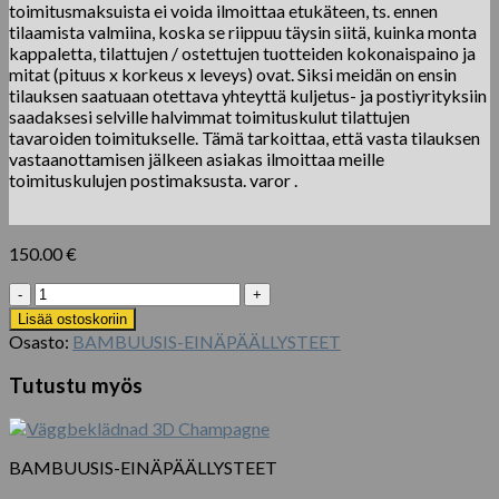
toimitusmaksuista ei voida ilmoittaa etukäteen, ts. ennen
tilaamista valmiina, koska se riippuu täysin siitä, kuinka monta
kappaletta, tilattujen / ostettujen tuotteiden kokonaispaino ja
mitat (pituus x korkeus x leveys) ovat. Siksi meidän on ensin
tilauksen saatuaan otettava yhteyttä kuljetus- ja postiyrityksiin
saadaksesi selville halvimmat toimituskulut tilattujen
tavaroiden toimitukselle. Tämä tarkoittaa, että vasta tilauksen
vastaanottamisen jälkeen asiakas ilmoittaa meille
toimituskulujen postimaksusta. varor .
150.00
€
Sæt
med
Lisää ostoskoriin
4
Osasto:
BAMBUUSIS-EINÄPÄÄLLYSTEET
stk
Bambus
Tutustu myös
Trækul
Fiber
Rengøringsklud
määrä
BAMBUUSIS-EINÄPÄÄLLYSTEET