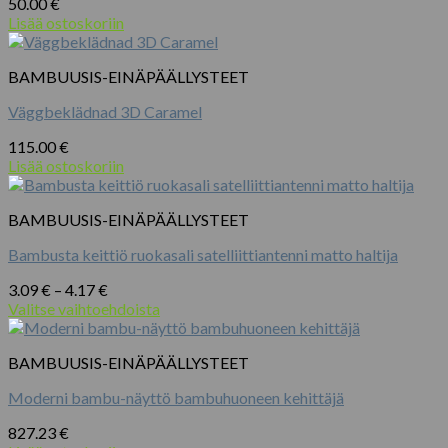
50.00
€
Lisää ostoskoriin
BAMBUUSIS-EINÄPÄÄLLYSTEET
Väggbeklädnad 3D Caramel
115.00
€
Lisää ostoskoriin
BAMBUUSIS-EINÄPÄÄLLYSTEET
Bambusta keittiö ruokasali satelliittiantenni matto haltija
Hintaluokka:
3.09
€
–
4.17
€
3.09 €
Valitse vaihtoehdoista
Tällä
-
tuotteella
4.17 €
BAMBUUSIS-EINÄPÄÄLLYSTEET
on
useampi
Moderni bambu-näyttö bambuhuoneen kehittäjä
muunnelma.
Voit
827.23
€
tehdä