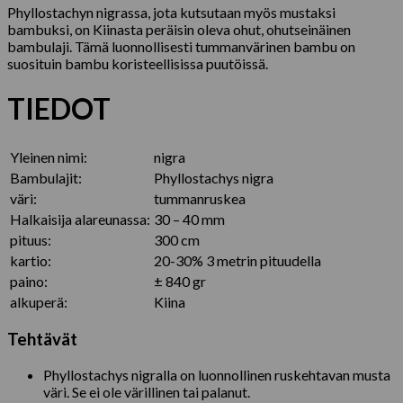
Phyllostachyn nigrassa, jota kutsutaan myös mustaksi
bambuksi, on Kiinasta peräisin oleva ohut, ohutseinäinen
bambulaji. Tämä luonnollisesti tummanvärinen bambu on
suosituin bambu koristeellisissa puutöissä.
TIEDOT
Yleinen nimi:
nigra
Bambulajit:
Phyllostachys nigra
väri:
tummanruskea
Halkaisija alareunassa:
30 – 40 mm
pituus:
300 cm
kartio:
20-30% 3 metrin pituudella
paino:
± 840 gr
alkuperä:
Kiina
Tehtävät
Phyllostachys nigralla on luonnollinen ruskehtavan musta
väri. Se ei ole värillinen tai palanut.