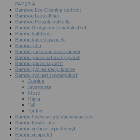
määrä
PAPERIA
Bamboo Eco Cleaning tuotteet
Bamboo Lautasliinat
Bamboo Pergola palkeilla
Bambu Design puutarhakalusteet
Bambu kaihtimet
Bambu kiinteät paneelit
Bambu pitsi
Bambu portaiden kansipaneeli
Bambu puutarhabaari, pylväät
Bambu puutarhaportit
Bambu pyöreä keppi luonne
Bambu pyöreät syömäpuikot
Guadua
Java musta
Moso
Nigra
Tali
Tonkin
Bambu Pyyhesarja & Vauvanvaatteet
Bambu Ruoko-aita
Bambu verhous ja peitelevyt
Bambu vesipullot