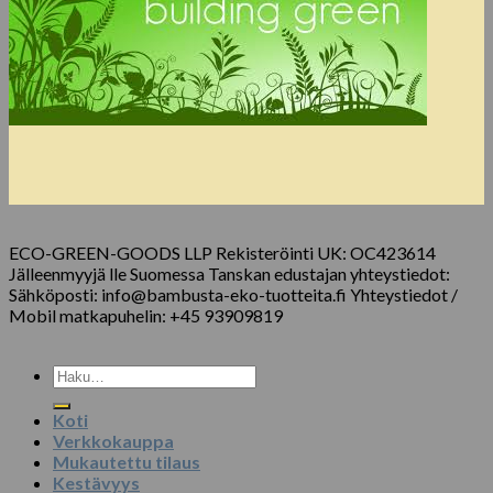
ECO-GREEN-GOODS LLP Rekisteröinti UK: OC423614
Jälleenmyyjä lle Suomessa Tanskan edustajan yhteystiedot:
Sähköposti: info@bambusta-eko-tuotteita.fi Yhteystiedot /
Mobil matkapuhelin: +45 93909819
Etsi:
Koti
Verkkokauppa
Mukautettu tilaus
Kestävyys