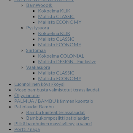
BamWood®
Kokoelma KLIK
Mallisto CLASSIC
Mallisto ECONOMY
Pystysuora
Kokoelma KLIK
Mallisto CLASSIC
Mallisto ECONOMY
Siirtomaa
Kokoelma COLONIAL
Mallisto DESIGN - Exclusive
Vaakasuora
Mallisto CLASSIC
Mallisto ECONOMY
Luonnollinen köysi/köysi
Moso bambusta valmistetut terassilaudat
Öljypinnoite
PALMUA / BAMBU kämmen kuontalo
Patiolaudat Bambu
Bambu kiinteät terassilaudat
Bambukomposiitti patiolaudat
Pitkä bambuinen massiivilevy ja vaneri
Portti / napa