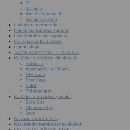
3D
3D neliö
Akustiset paneelit
Seinän koristelu
Halkaistu bamburulla
Henkillost Bambus Taravat
Henkilökohtainen hygienia
Hoito ja Huoltotuotteet
Huonejakaja
JÄÄNNÖSMYYNTI / TARJOUS
Kaikkien tuotteiden kiinnikkeet
Ankkurit
Asennus Sarja / Ruuvit
Mesh aita
Post Caps
Pultit
Trådstænger
Kaikkien tuotteiden työkalut
Bore Bits
Målarverktyg
Save
Kanerva verhottu rulla
Käsintehdyt bambuiset tuulikellot
LATTIA JA LISÄVARUSTEET