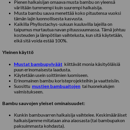
Pienen halkaisijan omaava musta bambu on yleensä
väriltään tummempi kuin suurempi halkaisija.
Musta bambu sauva menettää koko pituutensa vuoksi
tämän lajin luonnollisesta kasvusta.
Kaikilla Phyllostachys-sukuun kuuluvilla lajeilla on
taipumus murtautua navan pituussuunnassa. Tämä johtuu
kosteuden ja lämpötilan vaihtelusta, kun sitä käytetään,
eikä sitä voida estää 100%.
Yleinen käyttö
Mustat bambupylväät
kiittävät monia käsityöläisiä
puun erinomaisesta laadusta.
Käytetään usein soittimien luomiseen.
Erinomainen bambu koristeprojekteihin ja vaatteisiin.
Suosittu
mustien bambuaitojen
tai huonekalujen
valmistukseen.
Bambu sauvojen yleiset ominaisuudet:
Kunkin bambuvarren halkaisija vaihtelee. Keskimääräiset
halkaisijamme mitataan aina alaosasta (tai bambupakon
paksuimmasta kohdasta).