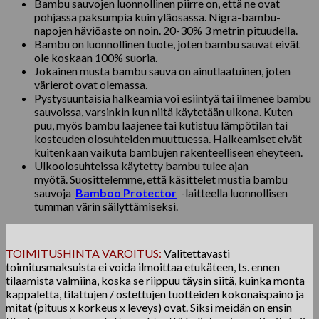
Bambu sauvojen luonnollinen piirre on, että ne ovat
pohjassa paksumpia kuin yläosassa. Nigra-bambu-
napojen häviöaste on noin. 20-30% 3 metrin pituudella.
Bambu on luonnollinen tuote, joten bambu sauvat eivät
ole koskaan 100% suoria.
Jokainen musta bambu sauva on ainutlaatuinen, joten
värierot ovat olemassa.
Pystysuuntaisia ​​halkeamia voi esiintyä tai ilmenee bambu
sauvoissa, varsinkin kun niitä käytetään ulkona. Kuten
puu, myös bambu laajenee tai kutistuu lämpötilan tai
kosteuden olosuhteiden muuttuessa. Halkeamiset eivät
kuitenkaan vaikuta bambujen rakenteelliseen eheyteen.
Ulkoolosuhteissa käytetty bambu tulee ajan
myötä. Suosittelemme, että käsittelet mustia bambu
sauvoja
Bamboo Protector
-laitteella luonnollisen
tumman värin säilyttämiseksi.
TOIMITUSHINTA VAROITUS:
Valitettavasti
toimitusmaksuista ei voida ilmoittaa etukäteen, ts. ennen
tilaamista valmiina, koska se riippuu täysin siitä, kuinka monta
kappaletta, tilattujen / ostettujen tuotteiden kokonaispaino ja
mitat (pituus x korkeus x leveys) ovat. Siksi meidän on ensin