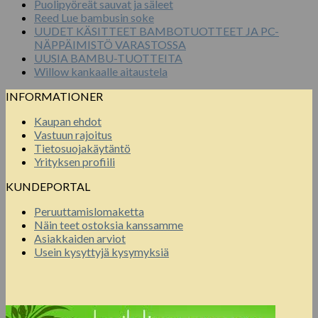
Puolipyöreät sauvat ja säleet
Reed Lue bambusin soke
UUDET KÄSITTEET BAMBOTUOTTEET JA PC-
NÄPPÄIMISTÖ VARASTOSSA
UUSIA BAMBU-TUOTTEITA
Willow kankaalle aitaustela
INFORMATIONER
Kaupan ehdot
Vastuun rajoitus
Tietosuojakäytäntö
Yrityksen profiili
KUNDEPORTAL
Peruuttamislomaketta
Näin teet ostoksia kanssamme
Asiakkaiden arviot
Usein kysyttyjä kysymyksiä