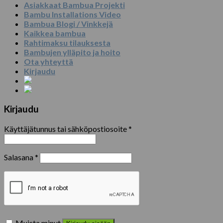
Asiakkaat Bambua Projekti
Bambu Installations Video
Bambua Blogi / Vinkkejä
Kaikkea bambua
Rahtimaksu tilauksesta
Bambujen ylläpito ja hoito
Ota yhteyttä
Kirjaudu
Kirjaudu
Käyttäjätunnus tai sähköpostiosoite
*
Salasana
*
Muista minut