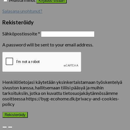
Kirjaudu sisään
Salasana unohtunut?
Rekisteröidy
Sähköpostiosoite
*
A password will be sent to your email address.
Henkilötietojasi käytetään yksinkertaistamaan työskentelyä
sivuston kanssa, hallitsemaan tiliisi pääsyä ja muihin
tarkoituksiin, jotka on kuvattu tietosuojakäytännössämme
osoitteessa https://byg-ecohome.dk/privacy-and-cookies-
policy
Rekisteröidy