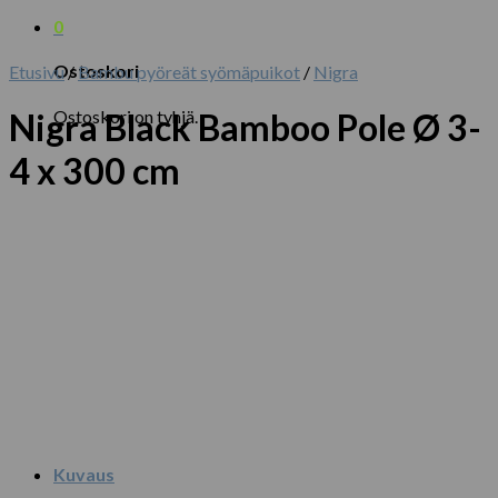
0
Ostoskori
Etusivu
/
Bambu pyöreät syömäpuikot
/
Nigra
Ostoskori on tyhjä.
Nigra Black Bamboo Pole Ø 3-
4 x 300 cm
Kuvaus