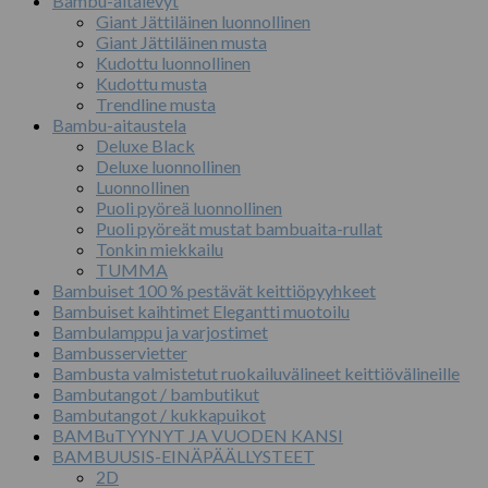
Bambu-aitalevyt
Giant Jättiläinen luonnollinen
Giant Jättiläinen musta
Kudottu luonnollinen
Kudottu musta
Trendline musta
Bambu-aitaustela
Deluxe Black
Deluxe luonnollinen
Luonnollinen
Puoli pyöreä luonnollinen
Puoli pyöreät mustat bambuaita-rullat
Tonkin miekkailu
TUMMA
Bambuiset 100 % pestävät keittiöpyyhkeet
Bambuiset kaihtimet Elegantti muotoilu
Bambulamppu ja varjostimet
Bambusservietter
Bambusta valmistetut ruokailuvälineet keittiövälineille
Bambutangot / bambutikut
Bambutangot / kukkapuikot
BAMBuTYYNYT JA VUODEN KANSI
BAMBUUSIS-EINÄPÄÄLLYSTEET
2D