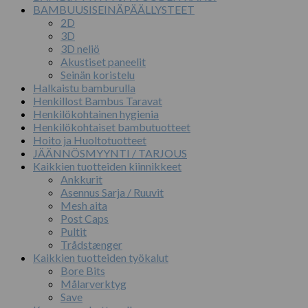
BAMBUUSISEINÄPÄÄLLYSTEET
2D
3D
3D neliö
Akustiset paneelit
Seinän koristelu
Halkaistu bamburulla
Henkillost Bambus Taravat
Henkilökohtainen hygienia
Henkilökohtaiset bambutuotteet
Hoito ja Huoltotuotteet
JÄÄNNÖSMYYNTI / TARJOUS
Kaikkien tuotteiden kiinnikkeet
Ankkurit
Asennus Sarja / Ruuvit
Mesh aita
Post Caps
Pultit
Trådstænger
Kaikkien tuotteiden työkalut
Bore Bits
Målarverktyg
Save