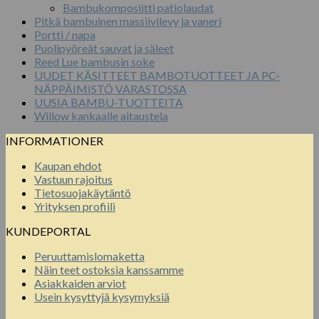
Bambukomposiitti patiolaudat
Pitkä bambuinen massiivilevy ja vaneri
Portti / napa
Puolipyöreät sauvat ja säleet
Reed Lue bambusin soke
UUDET KÄSITTEET BAMBOTUOTTEET JA PC-
NÄPPÄIMISTÖ VARASTOSSA
UUSIA BAMBU-TUOTTEITA
Willow kankaalle aitaustela
INFORMATIONER
Kaupan ehdot
Vastuun rajoitus
Tietosuojakäytäntö
Yrityksen profiili
KUNDEPORTAL
Peruuttamislomaketta
Näin teet ostoksia kanssamme
Asiakkaiden arviot
Usein kysyttyjä kysymyksiä