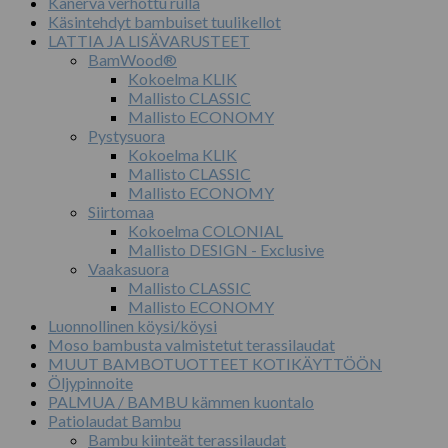
Kanerva verhottu rulla
Käsintehdyt bambuiset tuulikellot
LATTIA JA LISÄVARUSTEET
BamWood®
Kokoelma KLIK
Mallisto CLASSIC
Mallisto ECONOMY
Pystysuora
Kokoelma KLIK
Mallisto CLASSIC
Mallisto ECONOMY
Siirtomaa
Kokoelma COLONIAL
Mallisto DESIGN - Exclusive
Vaakasuora
Mallisto CLASSIC
Mallisto ECONOMY
Luonnollinen köysi/köysi
Moso bambusta valmistetut terassilaudat
MUUT BAMBOTUOTTEET KOTIKÄYTTÖÖN
Öljypinnoite
PALMUA / BAMBU kämmen kuontalo
Patiolaudat Bambu
Bambu kiinteät terassilaudat