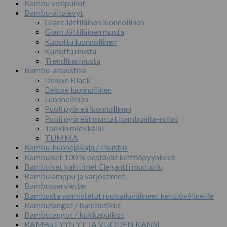
Bambu vesipullot
Bambu-aitalevyt
Giant Jättiläinen luonnollinen
Giant Jättiläinen musta
Kudottu luonnollinen
Kudottu musta
Trendline musta
Bambu-aitaustela
Deluxe Black
Deluxe luonnollinen
Luonnollinen
Puoli pyöreä luonnollinen
Puoli pyöreät mustat bambuaita-rullat
Tonkin miekkailu
TUMMA
Bambu-huonejakaja / sisustus
Bambuiset 100 % pestävät keittiöpyyhkeet
Bambuiset kaihtimet Elegantti muotoilu
Bambulamppu ja varjostimet
Bambusservietter
Bambusta valmistetut ruokailuvälineet keittiövälineille
Bambutangot / bambutikut
Bambutangot / kukkapuikot
BAMBuTYYNYT JA VUODEN KANSI