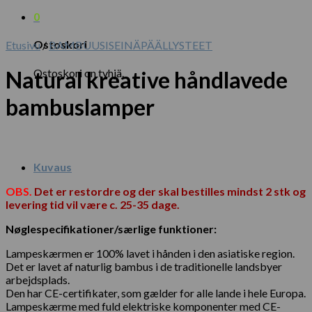
0
Ostoskori
Etusivu
/
BAMBUUSISEINÄPÄÄLLYSTEET
Ostoskori on tyhjä.
Natural kreative håndlavede
bambuslamper
Kuvaus
OBS.
D
et er restordre og der skal bestilles mindst 2 stk og
levering tid vil være c. 25-35 dage.
Nøglespecifikationer/særlige funktioner:
Lampeskærmen er 100% lavet i hånden i den asiatiske region.
Det er lavet af naturlig bambus i de traditionelle landsbyer
arbejdsplads.
Den har CE-certifikater, som gælder for alle lande i hele Europa.
Lampeskærme med fuld elektriske komponenter med CE-