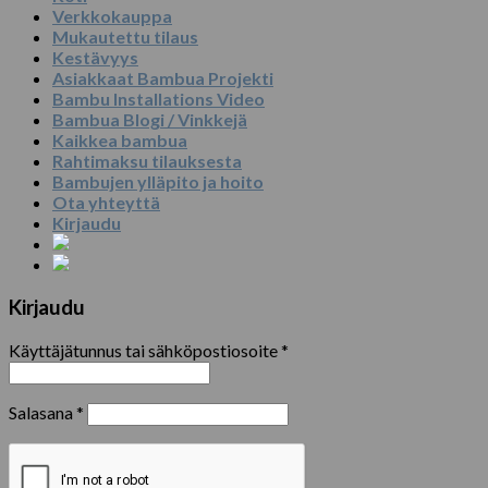
Verkkokauppa
Mukautettu tilaus
Kestävyys
Asiakkaat Bambua Projekti
Bambu Installations Video
Bambua Blogi / Vinkkejä
Kaikkea bambua
Rahtimaksu tilauksesta
Bambujen ylläpito ja hoito
Ota yhteyttä
Kirjaudu
Kirjaudu
Käyttäjätunnus tai sähköpostiosoite
*
Salasana
*