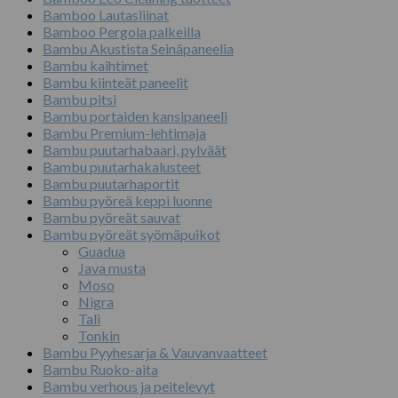
Bamboo Lautasliinat
Bamboo Pergola palkeilla
Bambu Akustista Seinäpaneelia
Bambu kaihtimet
Bambu kiinteät paneelit
Bambu pitsi
Bambu portaiden kansipaneeli
Bambu Premium-lehtimaja
Bambu puutarhabaari, pylväät
Bambu puutarhakalusteet
Bambu puutarhaportit
Bambu pyöreä keppi luonne
Bambu pyöreät sauvat
Bambu pyöreät syömäpuikot
Guadua
Java musta
Moso
Nigra
Tali
Tonkin
Bambu Pyyhesarja & Vauvanvaatteet
Bambu Ruoko-aita
Bambu verhous ja peitelevyt