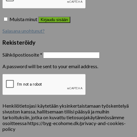
Muista minut
Kirjaudu sisään
Salasana unohtunut?
Rekisteröidy
Sähköpostiosoite
*
A password will be sent to your email address.
Henkilötietojasi käytetään yksinkertaistamaan työskentelyä
sivuston kanssa, hallitsemaan tiliisi pääsyä ja muihin
tarkoituksiin, jotka on kuvattu tietosuojakäytännössämme
osoitteessa https://byg-ecohome.dk/privacy-and-cookies-
policy