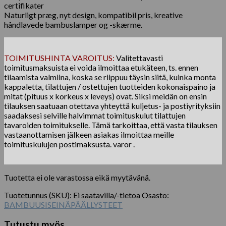
certifikater
Naturligt præg, nyt design, kompatibil pris, kreative
håndlavede bambuslamper og -skærme.
TOIMITUSHINTA VAROITUS:
Valitettavasti
toimitusmaksuista ei voida ilmoittaa etukäteen, ts. ennen
tilaamista valmiina, koska se riippuu täysin siitä, kuinka monta
kappaletta, tilattujen / ostettujen tuotteiden kokonaispaino ja
mitat (pituus x korkeus x leveys) ovat. Siksi meidän on ensin
tilauksen saatuaan otettava yhteyttä kuljetus- ja postiyrityksiin
saadaksesi selville halvimmat toimituskulut tilattujen
tavaroiden toimitukselle. Tämä tarkoittaa, että vasta tilauksen
vastaanottamisen jälkeen asiakas ilmoittaa meille
toimituskulujen postimaksusta. varor .
Tuotetta ei ole varastossa eikä myytävänä.
Tuotetunnus (SKU):
Ei saatavilla/-tietoa
Osasto:
BAMBUUSISEINÄPÄÄLLYSTEET
Tutustu myös