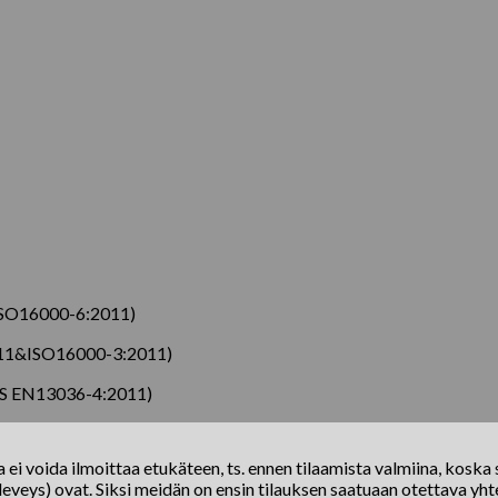
SO16000-6:2011)
11&ISO16000-3:2011)
(BS EN13036-4:2011)
ei voida ilmoittaa etukäteen, ts. ennen tilaamista valmiina, koska s
eveys) ovat. Siksi meidän on ensin tilauksen saatuaan otettava yhte