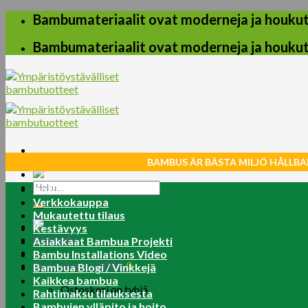
Skip
Bambumateriaalit ovat moderneja ja houkuttel
to
content
Bambumateriaalit ovat moderneja ja houkuttel
BAMBUS ÄR BÄSTA MILJÖ HÅLLBA
Etsi:
Koti
Verkkokauppa
Mukautettu tilaus
Kestävyys
Kirjaudu
Asiakkaat Bambua Projekti
Bambu Installations Video
Ostoskori /
0.00
€
0
Bambua Blogi / Vinkkejä
Kaikkea bambua
Ostoskori on tyhjä.
Rahtimaksu tilauksesta
Bambujen ylläpito ja hoito