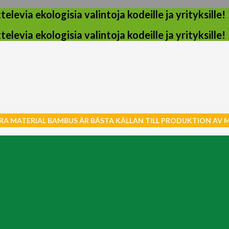
evia ekologisia valintoja kodeille ja yrityksille!
evia ekologisia valintoja kodeille ja yrityksille!
RA MATERIAL BAMBUS ÄR BÄSTA KÄLLAN TILL PRODUKTION AV 