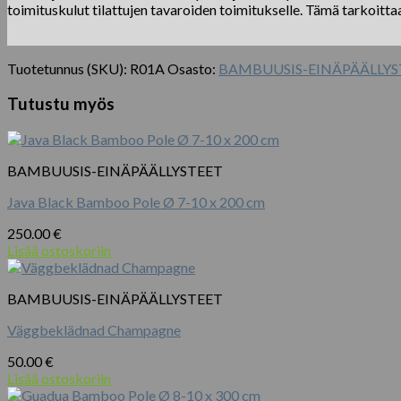
toimituskulut tilattujen tavaroiden toimitukselle. Tämä tarkoitta
Tuotetunnus (SKU):
R01A
Osasto:
BAMBUUSIS-EINÄPÄÄLLYS
Tutustu myös
BAMBUUSIS-EINÄPÄÄLLYSTEET
Java Black Bamboo Pole Ø 7-10 x 200 cm
250.00
€
Lisää ostoskoriin
BAMBUUSIS-EINÄPÄÄLLYSTEET
Väggbeklädnad Champagne
50.00
€
Lisää ostoskoriin