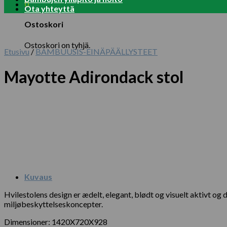
0
Ota yhteyttä
Ostoskori
Ostoskori on tyhjä.
Etusivu
/
BAMBUUSIS-EINÄPÄÄLLYSTEET
Mayotte Adirondack stol
Kuvaus
Hvilestolens design er ædelt, elegant, blødt og visuelt aktivt 
miljøbeskyttelseskoncepter.
Dimensioner: 1420X720X928