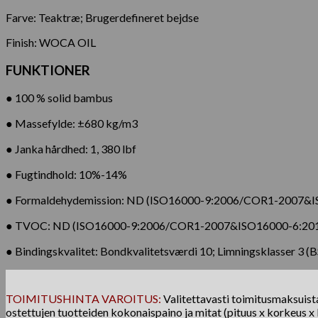
Farve: Teaktræ; Brugerdefineret bejdse
Finish: WOCA OIL
FUNKTIONER
● 100 % solid bambus
● Massefylde: ±680 kg/m3
● Janka hårdhed: 1, 380 lbf
● Fugtindhold: 10%-14%
● Formaldehydemission: ND (ISO16000-9:2006/COR1-2007&I
● TVOC: ND (ISO16000-9:2006/COR1-2007&ISO16000-6:20
● Bindingskvalitet: Bondkvalitetsværdi 10; Limningsklasser 3 
TOIMITUSHINTA VAROITUS:
Valitettavasti toimitusmaksuista 
ostettujen tuotteiden kokonaispaino ja mitat (pituus x korkeus x l