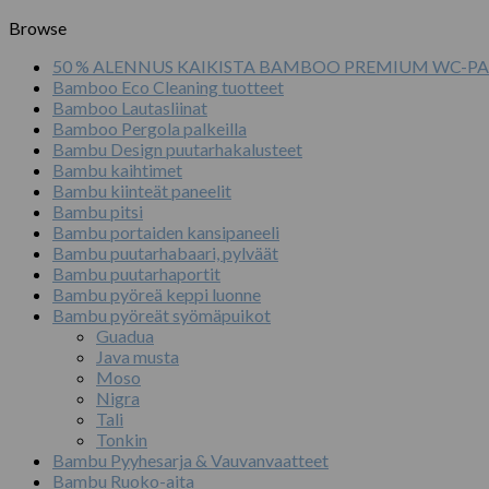
Browse
50 % ALENNUS KAIKISTA BAMBOO PREMIUM WC-PA
Bamboo Eco Cleaning tuotteet
Bamboo Lautasliinat
Bamboo Pergola palkeilla
Bambu Design puutarhakalusteet
Bambu kaihtimet
Bambu kiinteät paneelit
Bambu pitsi
Bambu portaiden kansipaneeli
Bambu puutarhabaari, pylväät
Bambu puutarhaportit
Bambu pyöreä keppi luonne
Bambu pyöreät syömäpuikot
Guadua
Java musta
Moso
Nigra
Tali
Tonkin
Bambu Pyyhesarja & Vauvanvaatteet
Bambu Ruoko-aita