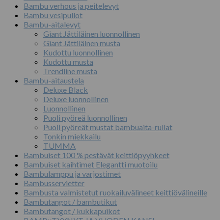
Bambu verhous ja peitelevyt
Bambu vesipullot
Bambu-aitalevyt
Giant Jättiläinen luonnollinen
Giant Jättiläinen musta
Kudottu luonnollinen
Kudottu musta
Trendline musta
Bambu-aitaustela
Deluxe Black
Deluxe luonnollinen
Luonnollinen
Puoli pyöreä luonnollinen
Puoli pyöreät mustat bambuaita-rullat
Tonkin miekkailu
TUMMA
Bambuiset 100 % pestävät keittiöpyyhkeet
Bambuiset kaihtimet Elegantti muotoilu
Bambulamppu ja varjostimet
Bambusservietter
Bambusta valmistetut ruokailuvälineet keittiövälineille
Bambutangot / bambutikut
Bambutangot / kukkapuikot