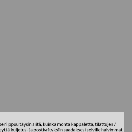
e riippuu täysin siitä, kuinka monta kappaletta, tilattujen /
yttä kuljetus- ja postiyrityksiin saadaksesi selville halvimmat