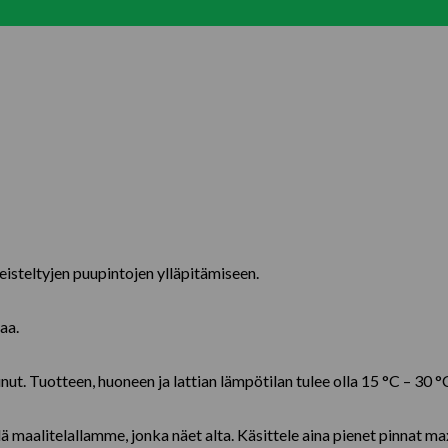
meisteltyjen puupintojen ylläpitämiseen.
aa.
nut. Tuotteen, huoneen ja lattian lämpötilan tulee olla 15 °C – 30 
llä maalitelallamme, jonka näet alta. Käsittele aina pienet pinnat 