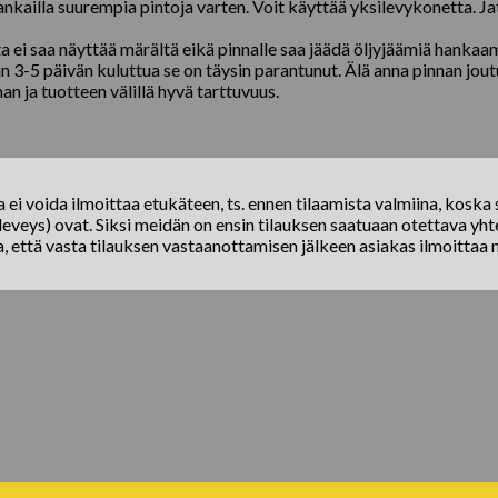
kankailla suurempia pintoja varten. Voit käyttää yksilevykonetta. J
ta ei saa näyttää märältä eikä pinnalle saa jäädä öljyjäämiä hankaa
oin 3-5 päivän kuluttua se on täysin parantunut. Älä anna pinnan jou
n ja tuotteen välillä hyvä tarttuvuus.
ei voida ilmoittaa etukäteen, ts. ennen tilaamista valmiina, koska s
eveys) ovat. Siksi meidän on ensin tilauksen saatuaan otettava yhte
a, että vasta tilauksen vastaanottamisen jälkeen asiakas ilmoittaa 