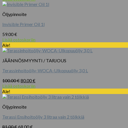
tuotteen
oli:
on:
sivulla.
120.00 €.
100.00 €.
Öljypinnoite
Invisible Primer Oil 1l
59.00
€
Lisää ostoskoriin
Ale!
JÄÄNNÖSMYYNTI / TARJOUS
Terassinhoitoöljy-WOCA-Ulkopuuöljy 3,0 L
Alkuperäinen
Nykyinen
100.00
€
80.00
€
hinta
hinta
Lisää ostoskoriin
oli:
on:
Ale!
100.00 €.
80.00 €.
Öljypinnoite
Terassi Ensihoitoöljy 3 litraa vain 2 tölkkiä
Alkuperäinen
Nykyinen
81.00
€
68.00
€