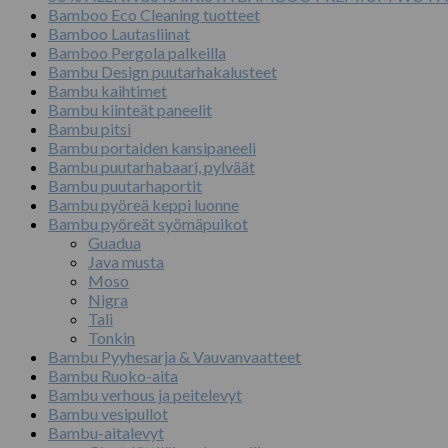
Bamboo Eco Cleaning tuotteet
Bamboo Lautasliinat
Bamboo Pergola palkeilla
Bambu Design puutarhakalusteet
Bambu kaihtimet
Bambu kiinteät paneelit
Bambu pitsi
Bambu portaiden kansipaneeli
Bambu puutarhabaari, pylväät
Bambu puutarhaportit
Bambu pyöreä keppi luonne
Bambu pyöreät syömäpuikot
Guadua
Java musta
Moso
Nigra
Tali
Tonkin
Bambu Pyyhesarja & Vauvanvaatteet
Bambu Ruoko-aita
Bambu verhous ja peitelevyt
Bambu vesipullot
Bambu-aitalevyt