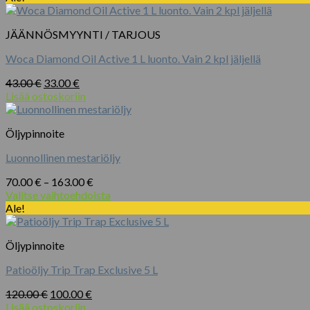
JÄÄNNÖSMYYNTI / TARJOUS
Woca Diamond Oil Active 1 L luonto. Vain 2 kpl jäljellä
Alkuperäinen
Nykyinen
43.00
€
33.00
€
hinta
hinta
Lisää ostoskoriin
oli:
on:
43.00 €.
33.00 €.
Öljypinnoite
Luonnollinen mestariöljy
Hintaluokka:
70.00
€
–
163.00
€
70.00 €
Valitse vaihtoehdoista
Tällä
-
Ale!
tuotteella
163.00 €
on
Öljypinnoite
useampi
muunnelma.
Patioöljy Trip Trap Exclusive 5 L
Voit
tehdä
Alkuperäinen
Nykyinen
120.00
€
100.00
€
valinnat
hinta
hinta
Lisää ostoskoriin