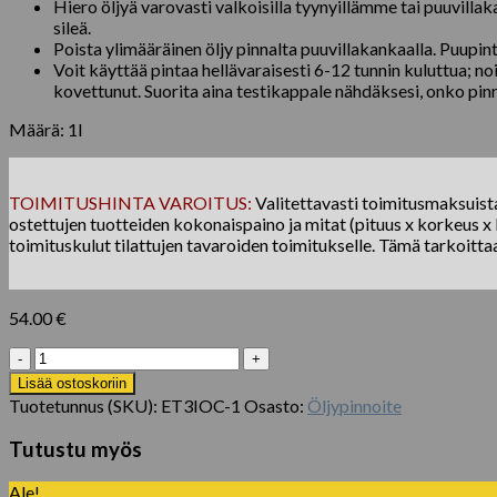
Hiero öljyä varovasti valkoisilla tyynyillämme tai puuvilla
sileä.
Poista ylimääräinen öljy pinnalta puuvillakankaalla. Puupin
Voit käyttää pintaa hellävaraisesti 6-12 tunnin kuluttua; n
kovettunut. Suorita aina testikappale nähdäksesi, onko pinna
Määrä: 1l
TOIMITUSHINTA VAROITUS:
Valitettavasti toimitusmaksuista 
ostettujen tuotteiden kokonaispaino ja mitat (pituus x korkeus x l
toimituskulut tilattujen tavaroiden toimitukselle. Tämä tarkoitta
54.00
€
Hoitoöljy
Invisible
Lisää ostoskoriin
1l
Tuotetunnus (SKU):
ET3IOC-1
Osasto:
Öljypinnoite
määrä
Tutustu myös
Ale!