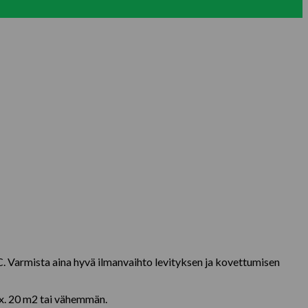
°C. Varmista aina hyvä ilmanvaihto levityksen ja kovettumisen
max. 20 m2 tai vähemmän.