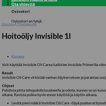
0
Ota yhteyttä
Ostoskori
Ostoskori on tyhjä.
Etusivu
/
Öljypinnoite
Hoitoöljy Invisible 1l
Kuvaus
Voit käyttää Invisible Oil Carea kaikkien Invisible Primerilla vii
Result
Invisible Oil Care virkistää vanhan öljykerroksen ja parantaa suoj
Ohjeet
Puhdista pinta tehopuhdistusaineella ja odota, kunnes se on kuivu
aikana. Ravista pulloa hyvin ennen käyttöä ja käytön aikana.
Levitä pieni määrä Invisible Oil Care -öljyä puuhun erityise