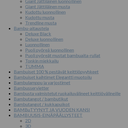
Giant Jättiläinen luonnollinen
Giant Jättiläinen musta
Kudottu luonnollinen
Kudottu musta
Trendline musta
Bambu-aitaustela
Deluxe Black
Deluxe luonnollinen
Luonnollinen
Puoli pyöreä luonnollinen
Puoli pyöreät mustat bambuaita-rullat
Tonkin miekkailu
TUMMA
Bambuiset 100 % pestävät keittiöpyyhkeet
Bambuiset kaihtimet Elegantti muotoilu
Bambulamppu ja varjostimet
Bambusservietter
Bambusta valmistetut ruokailuvälineet keittiövälineille
Bambutangot / bambutikut
Bambutangot / kukkapuikot
BAMBuTYYNYT JA VUODEN KANSI
BAMBUUSIS-EINÄPÄÄLLYSTEET
2D
3D