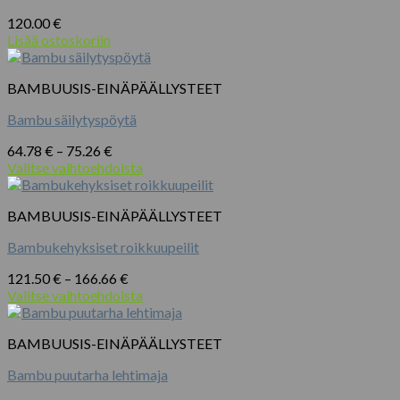
120.00
€
Lisää ostoskoriin
BAMBUUSIS-EINÄPÄÄLLYSTEET
Bambu säilytyspöytä
Hintaluokka:
64.78
€
–
75.26
€
64.78 €
Valitse vaihtoehdoista
Tällä
-
tuotteella
75.26 €
BAMBUUSIS-EINÄPÄÄLLYSTEET
on
useampi
Bambukehyksiset roikkuupeilit
muunnelma.
Voit
Hintaluokka:
121.50
€
–
166.66
€
tehdä
121.50 €
Valitse vaihtoehdoista
valinnat
Tällä
-
tuotteen
tuotteella
166.66 €
sivulla.
BAMBUUSIS-EINÄPÄÄLLYSTEET
on
useampi
Bambu puutarha lehtimaja
muunnelma.
Voit