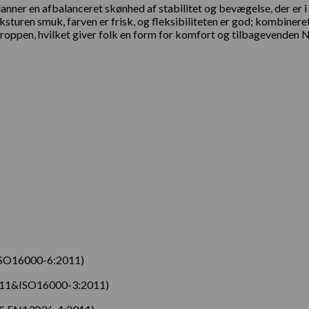
og danner en afbalanceret skønhed af stabilitet og bevægelse, der 
turen smuk, farven er frisk, og fleksibiliteten er god; kombiner
​​kroppen, hvilket giver folk en form for komfort og tilbagevenden 
SO16000-6:2011)
11&ISO16000-3:2011)