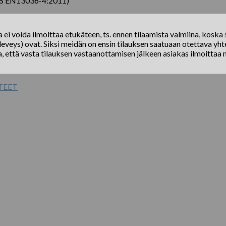
(BS EN13036-4:2011)
ei voida ilmoittaa etukäteen, ts. ennen tilaamista valmiina, koska s
eveys) ovat. Siksi meidän on ensin tilauksen saatuaan otettava yhte
a, että vasta tilauksen vastaanottamisen jälkeen asiakas ilmoittaa 
TEET