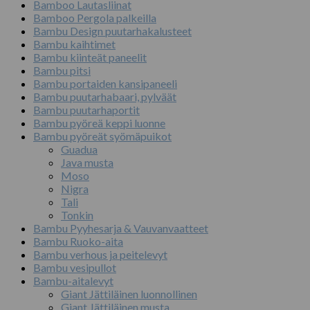
Bamboo Lautasliinat
Bamboo Pergola palkeilla
Bambu Design puutarhakalusteet
Bambu kaihtimet
Bambu kiinteät paneelit
Bambu pitsi
Bambu portaiden kansipaneeli
Bambu puutarhabaari, pylväät
Bambu puutarhaportit
Bambu pyöreä keppi luonne
Bambu pyöreät syömäpuikot
Guadua
Java musta
Moso
Nigra
Tali
Tonkin
Bambu Pyyhesarja & Vauvanvaatteet
Bambu Ruoko-aita
Bambu verhous ja peitelevyt
Bambu vesipullot
Bambu-aitalevyt
Giant Jättiläinen luonnollinen
Giant Jättiläinen musta