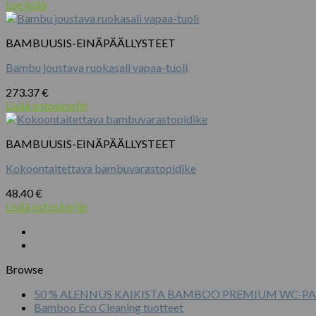
Lue lisää
tehdä
valinnat
tuotteen
BAMBUUSIS-EINÄPÄÄLLYSTEET
sivulla.
Bambu joustava ruokasali vapaa-tuoli
273.37
€
Lisää ostoskoriin
BAMBUUSIS-EINÄPÄÄLLYSTEET
Kokoontaitettava bambuvarastopidike
48.40
€
Lisää ostoskoriin
Browse
50 % ALENNUS KAIKISTA BAMBOO PREMIUM WC-PA
Bamboo Eco Cleaning tuotteet