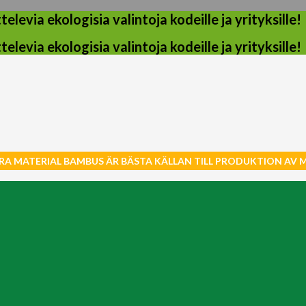
evia ekologisia valintoja kodeille ja yrityksille!
evia ekologisia valintoja kodeille ja yrityksille!
RA MATERIAL BAMBUS ÄR BÄSTA KÄLLAN TILL PRODUKTION AV 