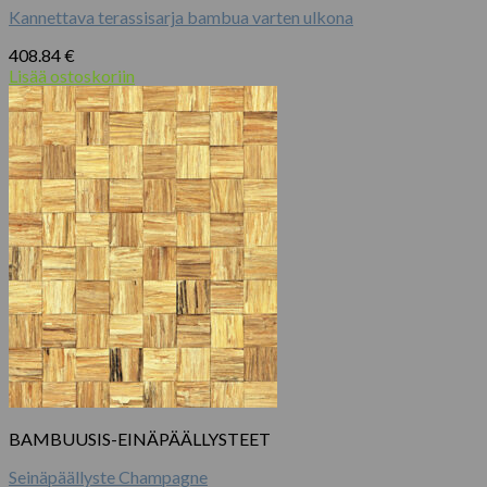
Kannettava terassisarja bambua varten ulkona
408.84
€
Lisää ostoskoriin
BAMBUUSIS-EINÄPÄÄLLYSTEET
Seinäpäällyste Champagne