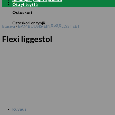
0
Ota yhteyttä
Ostoskori
Ostoskori on tyhjä.
Etusivu
/
BAMBUUSIS-EINÄPÄÄLLYSTEET
Flexi liggestol
Kuvaus