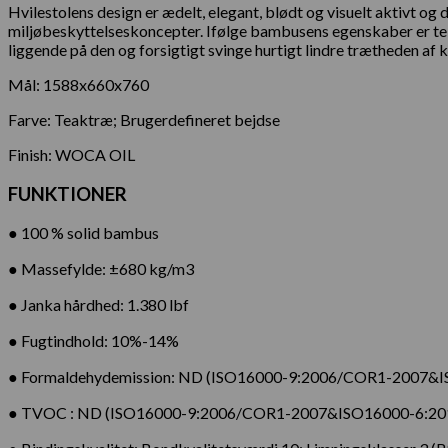
Hvilestolens design er ædelt, elegant, blødt og visuelt aktivt 
miljøbeskyttelseskoncepter. Ifølge bambusens egenskaber er teks
liggende på den og forsigtigt svinge hurtigt lindre trætheden af 
Mål: 1588x660x760
Farve: Teaktræ; Brugerdefineret bejdse
Finish: WOCA OIL
FUNKTIONER
● 100 % solid bambus
● Massefylde: ±680 kg/m3
● Janka hårdhed: 1.380 lbf
● Fugtindhold: 10%-14%
● Formaldehydemission: ND (ISO16000-9:2006/COR1-2007&I
● TVOC : ND (ISO16000-9:2006/COR1-2007&ISO16000-6:20