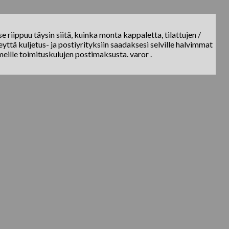
e riippuu täysin siitä, kuinka monta kappaletta, tilattujen /
yttä kuljetus- ja postiyrityksiin saadaksesi selville halvimmat
meille toimituskulujen postimaksusta. varor .