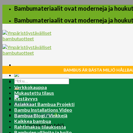
Skip
Bambumateriaalit ovat moderneja ja houkuttel
to
content
Bambumateriaalit ovat moderneja ja houkuttel
BAMBUS ÄR BÄSTA MILJÖ HÅLLBA
Etsi:
Koti
Verkkokauppa
Mukautettu tilaus
Kestävyys
Kirjaudu
Asiakkaat Bambua Projekti
Bambu Installations Video
Ostoskori /
0.00
€
0
Bambua Blogi / Vinkkejä
Kaikkea bambua
Ostoskori on tyhjä.
Rahtimaksu tilauksesta
Bambujen ylläpito ja hoito