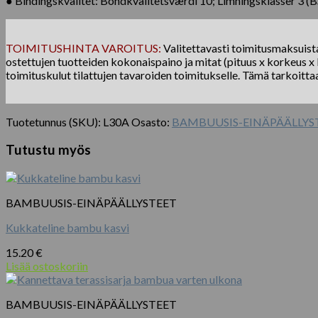
● Bindingskvalitet: Bondkvalitetsværdi 10; Limningsklasser 3 
TOIMITUSHINTA VAROITUS:
Valitettavasti toimitusmaksuista 
ostettujen tuotteiden kokonaispaino ja mitat (pituus x korkeus x l
toimituskulut tilattujen tavaroiden toimitukselle. Tämä tarkoitta
Tuotetunnus (SKU):
L30A
Osasto:
BAMBUUSIS-EINÄPÄÄLLYS
Tutustu myös
BAMBUUSIS-EINÄPÄÄLLYSTEET
Kukkateline bambu kasvi
15.20
€
Lisää ostoskoriin
BAMBUUSIS-EINÄPÄÄLLYSTEET