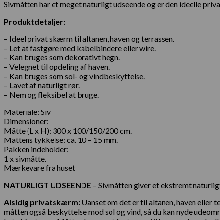
Sivmåtten har et meget naturligt udseende og er den ideelle privat
Produktdetaljer:
– Ideel privat skærm til altanen, haven og terrassen.
– Let at fastgøre med kabelbindere eller wire.
– Kan bruges som dekorativt hegn.
– Velegnet til opdeling af haven.
– Kan bruges som sol- og vindbeskyttelse.
– Lavet af naturligt rør.
– Nem og fleksibel at bruge.
Materiale: Siv
Dimensioner:
Måtte (L x H): 300 x 100/150/200 cm.
Måttens tykkelse: ca. 10 – 15 mm.
Pakken indeholder:
1 x sivmåtte.
Mærkevare fra huset
NATURLIGT UDSEENDE
– Sivmåtten giver et ekstremt naturligt 
Alsidig privatskærm:
Uanset om det er til altanen, haven eller 
måtten også beskyttelse mod sol og vind, så du kan nyde udeomr