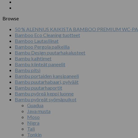
Browse
50 % ALENNUS KAIKISTA BAMBOO PREMIUM WC-PA
Bamboo Eco Cleaning tuotteet
Bamboo Lautasliinat
Bamboo Pergola palkeilla
Bambu Design puutarhakalusteet
Bambu kaihtimet
Bambu kiinteät paneelit
Bambu pitsi
Bambu portaiden kansipaneeli
Bambu puutarhabaari, pylväät
Bambu puutarhaportit
Bambu pyöreä keppi luonne
Bambu pyöreät syömäpuikot
Guadua
Java musta
Moso
Nigra
Tali
Tonkin