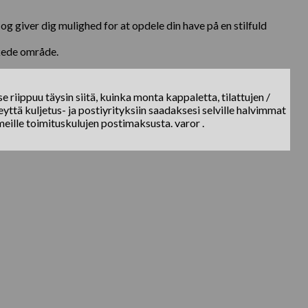
 giver dig mulighed for at opdele din have på en stilfuld
skede område.
e riippuu täysin siitä, kuinka monta kappaletta, tilattujen /
yttä kuljetus- ja postiyrityksiin saadaksesi selville halvimmat
meille toimituskulujen postimaksusta. varor .