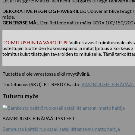
Let at fastgøre: Måtten kan nemt fastgøres til hegn, rækværk ell
DEKORATIVE HEGN OG HAVESKILLE:
Udover at blive brugt s
måde.
GENERØSE MÅL
Den flettede måtte måler 300 x 100/150/200 cm
TOIMITUSHINTA VAROITUS:
Valitettavasti toimitusmaksuista 
ostettujen tuotteiden kokonaispaino ja mitat (pituus x korkeus x l
toimituskulut tilattujen tavaroiden toimitukselle. Tämä tarkoitta
Tuotetta ei ole varastossa eikä myytävänä.
Tuotetunnus (SKU):
ET-REED
Osasto:
BAMBUUSIS-EINÄPÄÄL
Tutustu myös
BAMBUUSIS-EINÄPÄÄLLYSTEET
Bambusta keittiö ruokasali satelliittiantenni matto haltija