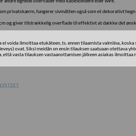
er andre egnede overflader med kabelbindere eller wire.
om privatskærm, fungerer sivmåtten også som et dekorativt hegn og
 og giver tilstrækkelig overflade til effektivt at dække det øn
ei voida ilmoittaa etukäteen, ts. ennen tilaamista valmiina, koska s
eveys) ovat. Siksi meidän on ensin tilauksen saatuaan otettava yhte
a, että vasta tilauksen vastaanottamisen jälkeen asiakas ilmoittaa 
LYSTEET