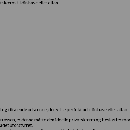
skærm til din have eller altan.
og tiltalende udseende, der vil se perfekt ud i din have eller altan.
terrassen, er denne måtte den ideelle privatskærm og beskytter mod
ådet uforstyrret.