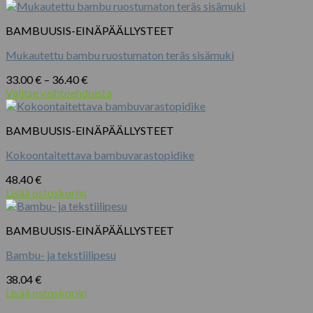
BAMBUUSIS-EINÄPÄÄLLYSTEET
Mukautettu bambu ruostumaton teräs sisämuki
Hintaluokka:
33.00
€
–
36.40
€
33.00 €
Valitse vaihtoehdoista
Tällä
-
tuotteella
36.40 €
BAMBUUSIS-EINÄPÄÄLLYSTEET
on
useampi
Kokoontaitettava bambuvarastopidike
muunnelma.
Voit
48.40
€
tehdä
Lisää ostoskoriin
valinnat
tuotteen
sivulla.
BAMBUUSIS-EINÄPÄÄLLYSTEET
Bambu- ja tekstiilipesu
38.04
€
Lisää ostoskoriin