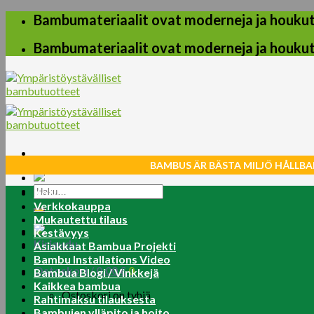
Skip
Bambumateriaalit ovat moderneja ja houkuttel
to
content
Bambumateriaalit ovat moderneja ja houkuttel
BAMBUS ÄR BÄSTA MILJÖ HÅLLBA
Etsi:
Koti
Verkkokauppa
Mukautettu tilaus
Kestävyys
Kirjaudu
Asiakkaat Bambua Projekti
Bambu Installations Video
Ostoskori /
0.00
€
0
Bambua Blogi / Vinkkejä
Kaikkea bambua
Ostoskori on tyhjä.
Rahtimaksu tilauksesta
Bambujen ylläpito ja hoito