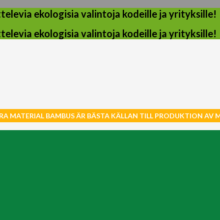
evia ekologisia valintoja kodeille ja yrityksille!
evia ekologisia valintoja kodeille ja yrityksille!
RA MATERIAL BAMBUS ÄR BÄSTA KÄLLAN TILL PRODUKTION AV 