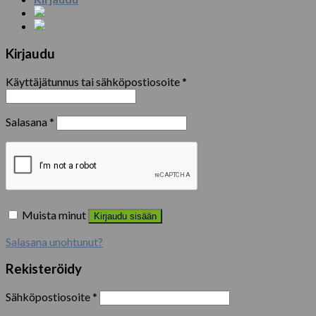
Kirjaudu
Käyttäjätunnus tai sähköpostiosoite
*
Salasana
*
Muista minut
Kirjaudu sisään
Salasana unohtunut?
Rekisteröidy
Sähköpostiosoite
*