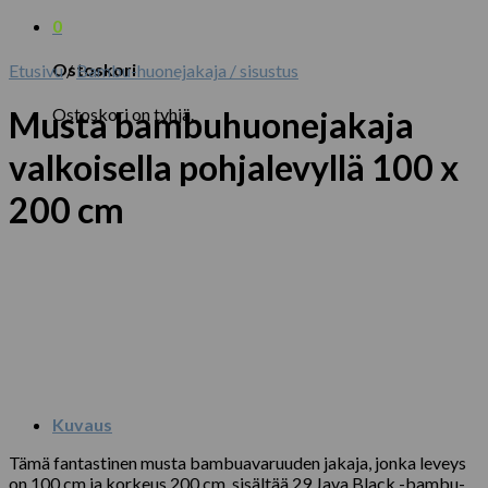
0
Ostoskori
Etusivu
/
Bambu-huonejakaja / sisustus
Ostoskori on tyhjä.
Musta bambuhuonejakaja
valkoisella pohjalevyllä 100 x
200 cm
Kuvaus
Tämä fantastinen musta bambuavaruuden jakaja, jonka leveys
on 100 cm ja korkeus 200 cm, sisältää 29 Java Black -bambu-