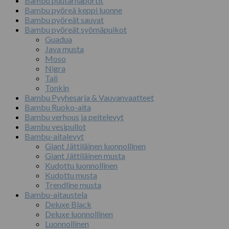
Bambu puutarhaportit
Bambu pyöreä keppi luonne
Bambu pyöreät sauvat
Bambu pyöreät syömäpuikot
Guadua
Java musta
Moso
Nigra
Tali
Tonkin
Bambu Pyyhesarja & Vauvanvaatteet
Bambu Ruoko-aita
Bambu verhous ja peitelevyt
Bambu vesipullot
Bambu-aitalevyt
Giant Jättiläinen luonnollinen
Giant Jättiläinen musta
Kudottu luonnollinen
Kudottu musta
Trendline musta
Bambu-aitaustela
Deluxe Black
Deluxe luonnollinen
Luonnollinen