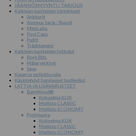
JÄÄNNÖSMYYNTI / TARJOUS
Kaikkien tuotteiden kiinnikkeet
Ankkurit
Asennus Sarja / Ruuvit
Mesh aita
Post Caps
Pultit
Trådstænger
Kaikkien tuotteiden työkalut
Bore Bits
Målarverktyg
Save
Kanerva verhottu rulla
Käsintehdyt bambuiset tuulikellot
LATTIA JA LISÄVARUSTEET
BamWood®
Kokoelma KLIK
Mallisto CLASSIC
Mallisto ECONOMY
Pystysuora
Kokoelma KLIK
Mallisto CLASSIC
Mallisto ECONOMY