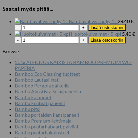
Saatat myös pitää...
Bambuvahvistinöljy 1L
28.40
€
Bambuvahvistinöljy
Lisää ostoskoriin
1L
Huoltokuivaimet - 5 kpl
5.40
€
määrä
Huoltokuivaimet
Lisää ostoskoriin
-
5
Browse
kpl
50 % ALENNUS KAIKISTA BAMBOO PREMIUM WC-
määrä
PAPERIA
Bamboo Eco Cleaning tuotteet
Bamboo Lautasliinat
Bamboo Pergola palkeilla
Bambu Akustista Seinäpaneelia
Bambu kaihtimet
Bambu kiinteät paneelit
Bambu pitsi
Bambu portaiden kansipaneeli
Bambu Premium-lehtimaja
Bambu puutarhabaari, pylväät
Bambu puutarhakalusteet