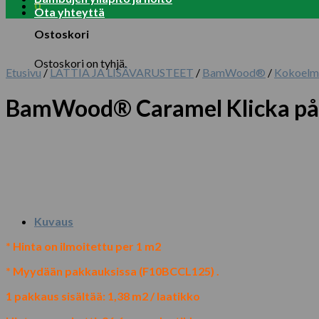
0
Ota yhteyttä
Ostoskori
Ostoskori on tyhjä.
Etusivu
/
LATTIA JA LISÄVARUSTEET
/
BamWood®
/
Kokoelm
BamWood® Caramel Klicka p
Kuvaus
* Hinta on ilmoitettu per 1 m2
* Myydään pakkauksissa (F10BCCL125) .
1 pakkaus sisältää: 1,38 m2 / laatikko