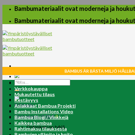
Skip
Bambumateriaalit ovat moderneja ja houkuttel
to
content
Bambumateriaalit ovat moderneja ja houkuttel
BAMBUS ÄR BÄSTA MILJÖ HÅLLBA
Etsi:
Koti
Verkkokauppa
Mukautettu tilaus
Kestävyys
Kirjaudu
Asiakkaat Bambua Projekti
Bambu Installations Video
Ostoskori /
0.00
€
0
Bambua Blogi / Vinkkejä
Kaikkea bambua
Ostoskori on tyhjä.
Rahtimaksu tilauksesta
Bambujen ylläpito ja hoito