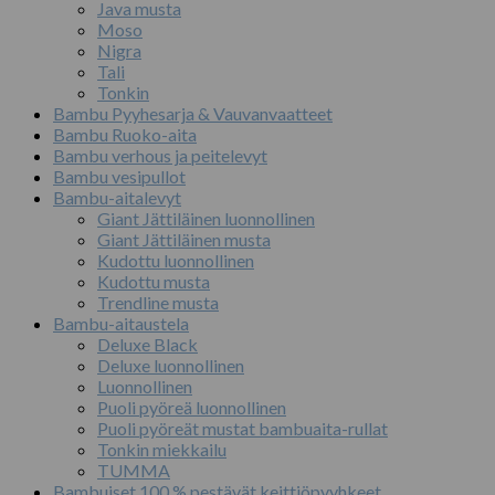
Java musta
Moso
Nigra
Tali
Tonkin
Bambu Pyyhesarja & Vauvanvaatteet
Bambu Ruoko-aita
Bambu verhous ja peitelevyt
Bambu vesipullot
Bambu-aitalevyt
Giant Jättiläinen luonnollinen
Giant Jättiläinen musta
Kudottu luonnollinen
Kudottu musta
Trendline musta
Bambu-aitaustela
Deluxe Black
Deluxe luonnollinen
Luonnollinen
Puoli pyöreä luonnollinen
Puoli pyöreät mustat bambuaita-rullat
Tonkin miekkailu
TUMMA
Bambuiset 100 % pestävät keittiöpyyhkeet