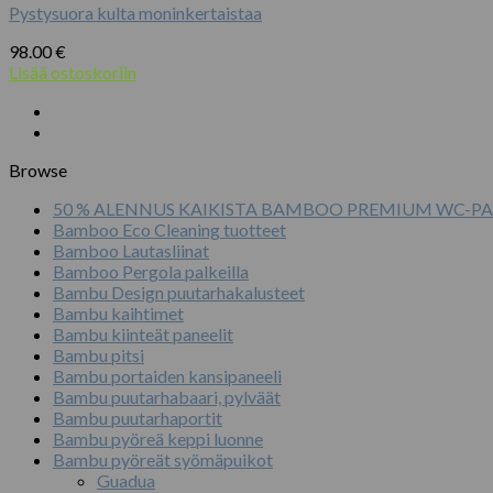
Pystysuora kulta moninkertaistaa
98.00
€
Lisää ostoskoriin
Browse
50 % ALENNUS KAIKISTA BAMBOO PREMIUM WC-PA
Bamboo Eco Cleaning tuotteet
Bamboo Lautasliinat
Bamboo Pergola palkeilla
Bambu Design puutarhakalusteet
Bambu kaihtimet
Bambu kiinteät paneelit
Bambu pitsi
Bambu portaiden kansipaneeli
Bambu puutarhabaari, pylväät
Bambu puutarhaportit
Bambu pyöreä keppi luonne
Bambu pyöreät syömäpuikot
Guadua