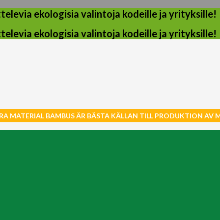
evia ekologisia valintoja kodeille ja yrityksille!
evia ekologisia valintoja kodeille ja yrityksille!
RA MATERIAL BAMBUS ÄR BÄSTA KÄLLAN TILL PRODUKTION AV 