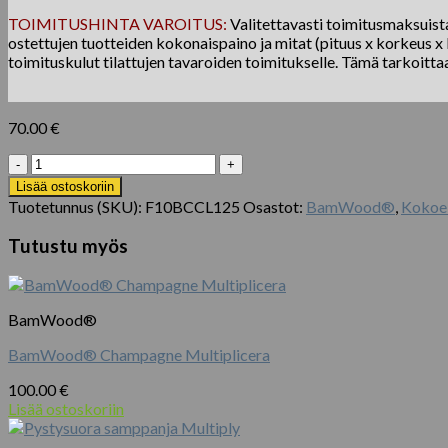
TOIMITUSHINTA VAROITUS:
Valitettavasti toimitusmaksuista 
ostettujen tuotteiden kokonaispaino ja mitat (pituus x korkeus x l
toimituskulut tilattujen tavaroiden toimitukselle. Tämä tarkoitta
70.00
€
BamWood®
Caramel
Lisää ostoskoriin
Klicka
Tuotetunnus (SKU):
F10BCCL125
Osastot:
BamWood®
,
Kokoe
på
HDF
Tutustu myös
määrä
BamWood®
BamWood® Champagne Multiplicera
100.00
€
Lisää ostoskoriin