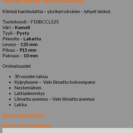
Hinta per paketti: 96,6 euroa laatikko
Kiinteä bambulattia – yksikerroksinen – lyhyet lankut.
Tuotekoodi –
F10BCCL125
Väri –
Kameli
Tyyli –
Pysty
Pinnoite –
Lakattu
Leveys –
125 mm
Pituus –
915 mm
Paksuus –
10 mm
Ominaisuudet
30 vuoden takuu
Kylpyhuone – Vain liimattu kokoonpano
Nestemäinen
Lattialämmitys
Liimattu asennus – Vain liimattu asennus
Lakka
Katso tuotetiedot>
Katso tuotteen takuu>