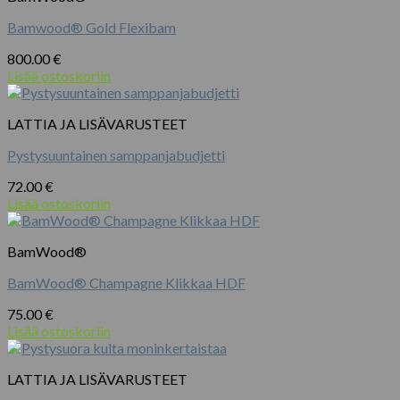
Bamwood® Gold Flexibam
800.00
€
Lisää ostoskoriin
LATTIA JA LISÄVARUSTEET
Pystysuuntainen samppanjabudjetti
72.00
€
Lisää ostoskoriin
BamWood®
BamWood® Champagne Klikkaa HDF
75.00
€
Lisää ostoskoriin
LATTIA JA LISÄVARUSTEET