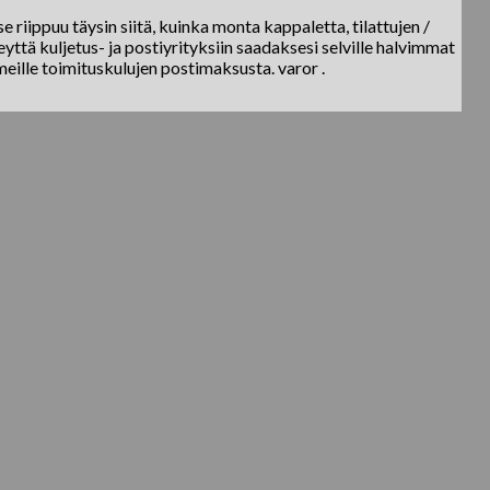
e riippuu täysin siitä, kuinka monta kappaletta, tilattujen /
yttä kuljetus- ja postiyrityksiin saadaksesi selville halvimmat
meille toimituskulujen postimaksusta. varor .