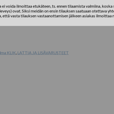
ei voida ilmoittaa etukäteen, ts. ennen tilaamista valmiina, koska s
eveys) ovat. Siksi meidän on ensin tilauksen saatuaan otettava yhte
a, että vasta tilauksen vastaanottamisen jälkeen asiakas ilmoittaa 
lma KLIK
,
LATTIA JA LISÄVARUSTEET