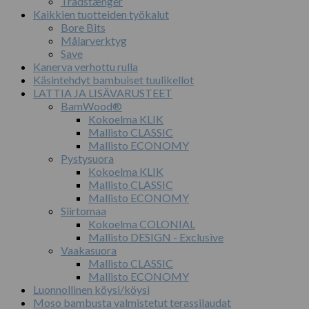
Trådstænger
Kaikkien tuotteiden työkalut
Bore Bits
Målarverktyg
Save
Kanerva verhottu rulla
Käsintehdyt bambuiset tuulikellot
LATTIA JA LISÄVARUSTEET
BamWood®
Kokoelma KLIK
Mallisto CLASSIC
Mallisto ECONOMY
Pystysuora
Kokoelma KLIK
Mallisto CLASSIC
Mallisto ECONOMY
Siirtomaa
Kokoelma COLONIAL
Mallisto DESIGN - Exclusive
Vaakasuora
Mallisto CLASSIC
Mallisto ECONOMY
Luonnollinen köysi/köysi
Moso bambusta valmistetut terassilaudat