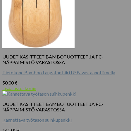
UUDET KÄSITTEET BAMBOTUOTTEET JA PC-
NÄPPÄIMISTÖ VARASTOSSA
Tietokone Bamboo Langaton hiiri USB-vastaanottimella
50.00
€
Lisää ostoskoriin
UUDET KÄSITTEET BAMBOTUOTTEET JA PC-
NÄPPÄIMISTÖ VARASTOSSA
Kannettava työtason suihkupenkki
140.00
€