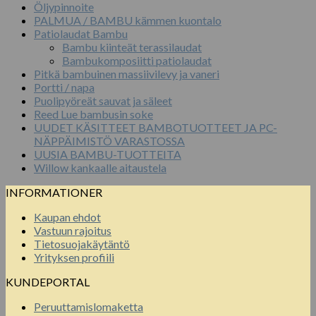
Öljypinnoite
PALMUA / BAMBU kämmen kuontalo
Patiolaudat Bambu
Bambu kiinteät terassilaudat
Bambukomposiitti patiolaudat
Pitkä bambuinen massiivilevy ja vaneri
Portti / napa
Puolipyöreät sauvat ja säleet
Reed Lue bambusin soke
UUDET KÄSITTEET BAMBOTUOTTEET JA PC-
NÄPPÄIMISTÖ VARASTOSSA
UUSIA BAMBU-TUOTTEITA
Willow kankaalle aitaustela
INFORMATIONER
Kaupan ehdot
Vastuun rajoitus
Tietosuojakäytäntö
Yrityksen profiili
KUNDEPORTAL
Peruuttamislomaketta