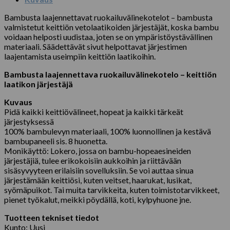
Bambusta laajennettavat ruokailuvälinekotelot – bambusta
valmistetut keittiön vetolaatikoiden järjestäjät, koska bambu
voidaan helposti uudistaa, joten se on ympäristöystävällinen
materiaali. Säädettävät sivut helpottavat järjestimen
laajentamista useimpiin keittiön laatikoihin.
Bambusta laajennettava ruokailuvälinekotelo – keittiön
laatikon järjestäjä
Kuvaus
Pidä kaikki keittiövälineet, hopeat ja kaikki tärkeät
järjestyksessä
100% bambulevyn materiaali, 100% luonnollinen ja kestävä
bambupaneeli sis. 8 huonetta.
Monikäyttö: Lokero, jossa on bambu-hopeaesineiden
järjestäjiä, tulee erikokoisiin aukkoihin ja riittävään
sisäsyvyyteen erilaisiin sovelluksiin. Se voi auttaa sinua
järjestämään keittiösi, kuten veitset, haarukat, lusikat,
syömäpuikot. Tai muita tarvikkeita, kuten toimistotarvikkeet,
pienet työkalut, meikki pöydällä, koti, kylpyhuone jne.
Tuotteen tekniset tiedot
Kunto: Uusi