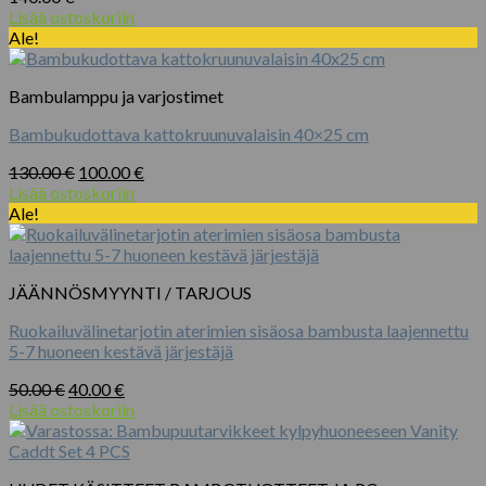
Lisää ostoskoriin
Ale!
Bambulamppu ja varjostimet
Bambukudottava kattokruunuvalaisin 40×25 cm
Alkuperäinen
Nykyinen
130.00
€
100.00
€
hinta
hinta
Lisää ostoskoriin
oli:
on:
Ale!
130.00 €.
100.00 €.
JÄÄNNÖSMYYNTI / TARJOUS
Ruokailuvälinetarjotin aterimien sisäosa bambusta laajennettu
5-7 huoneen kestävä järjestäjä
Alkuperäinen
Nykyinen
50.00
€
40.00
€
hinta
hinta
Lisää ostoskoriin
oli:
on:
50.00 €.
40.00 €.