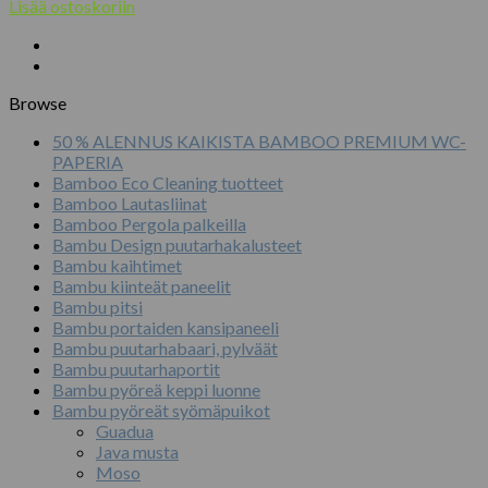
Lisää ostoskoriin
Browse
50 % ALENNUS KAIKISTA BAMBOO PREMIUM WC-
PAPERIA
Bamboo Eco Cleaning tuotteet
Bamboo Lautasliinat
Bamboo Pergola palkeilla
Bambu Design puutarhakalusteet
Bambu kaihtimet
Bambu kiinteät paneelit
Bambu pitsi
Bambu portaiden kansipaneeli
Bambu puutarhabaari, pylväät
Bambu puutarhaportit
Bambu pyöreä keppi luonne
Bambu pyöreät syömäpuikot
Guadua
Java musta
Moso