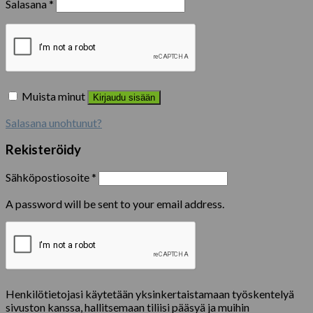
Salasana
*
Muista minut
Kirjaudu sisään
Salasana unohtunut?
Rekisteröidy
Sähköpostiosoite
*
A password will be sent to your email address.
Henkilötietojasi käytetään yksinkertaistamaan työskentelyä
sivuston kanssa, hallitsemaan tiliisi pääsyä ja muihin