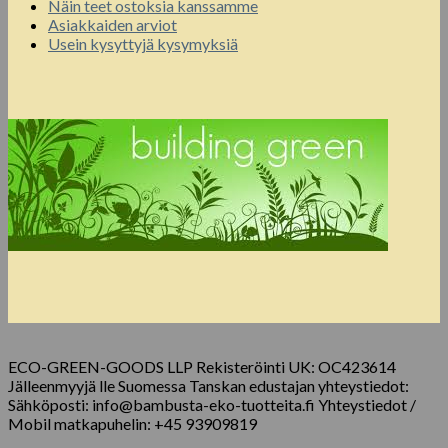
Näin teet ostoksia kanssamme
Asiakkaiden arviot
Usein kysyttyjä kysymyksiä
ECO-GREEN-GOODS LLP Rekisteröinti UK: OC423614
Jälleenmyyjä lle Suomessa Tanskan edustajan yhteystiedot:
Sähköposti: info@bambusta-eko-tuotteita.fi Yhteystiedot /
Mobil matkapuhelin: +45 93909819