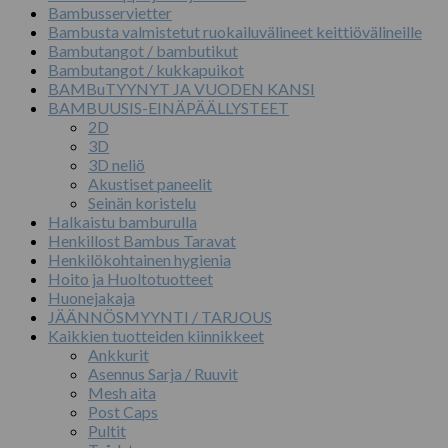
Bambusservietter
Bambusta valmistetut ruokailuvälineet keittiövälineille
Bambutangot / bambutikut
Bambutangot / kukkapuikot
BAMBuTYYNYT JA VUODEN KANSI
BAMBUUSIS-EINÄPÄÄLLYSTEET
2D
3D
3D neliö
Akustiset paneelit
Seinän koristelu
Halkaistu bamburulla
Henkillost Bambus Taravat
Henkilökohtainen hygienia
Hoito ja Huoltotuotteet
Huonejakaja
JÄÄNNÖSMYYNTI / TARJOUS
Kaikkien tuotteiden kiinnikkeet
Ankkurit
Asennus Sarja / Ruuvit
Mesh aita
Post Caps
Pultit