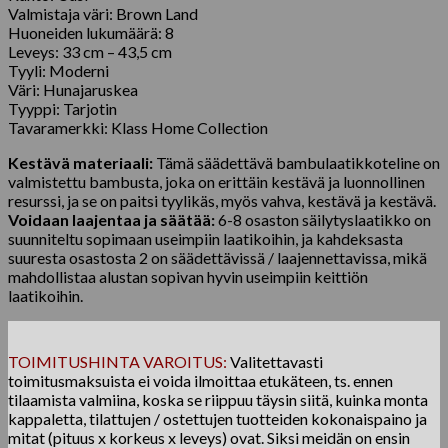
Valmistaja väri: Brown Land
Huoneiden lukumäärä: 8
Leveys: 33 cm – 43,5 cm
Tyyli: Moderni
Väri: Hunajaruskea
Tyyppi: Tarjotin
Tavaramerkki: Klass Home Collection
Kestävä materiaali:
Tämä säädettävä bambulaatikkoteline on
valmistettu bambusta, joka on erittäin kestävä ja luonnollinen
resurssi, ja se on paitsi tyylikäs, myös vahva, kestävä ja kestävä.
Voidaan laajentaa ja säätää:
6-8 osaston säilytyslaatikko on
suunniteltu sopimaan useimpiin laatikoihin, ja kahdeksasta
suuresta osastosta 2 on säädettävissä / laajennettavissa, mikä
mahdollistaa alustan sopivan hyvin useimpiin keittiön
laatikoihin.
TOIMITUSHINTA VAROITUS:
Valitettavasti
toimitusmaksuista ei voida ilmoittaa etukäteen, ts. ennen
tilaamista valmiina, koska se riippuu täysin siitä, kuinka monta
kappaletta, tilattujen / ostettujen tuotteiden kokonaispaino ja
mitat (pituus x korkeus x leveys) ovat. Siksi meidän on ensin