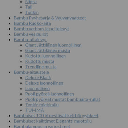
Nigra
Tali
Tonkin
Bambu Pyyhesarja & Vauvanvaatteet
Bambu Ruoko-aita
Bambu verhous ja peitelevyt
Bambu vesipullot
Bambu-aitalevyt
Giant Jättiläinen luonnollinen
Giant Jättiläinen musta
Kudottu luonnollinen
Kudottu musta
Trendline musta
Bambu-aitaustela
Deluxe Black
Deluxe luonnollinen
Luonnollinen
Puoli pyöreä luonnollinen
Puoli pyöreät mustat bambuaita-rullat
Tonkin miekkailu
TUMMA
Bambuiset 100 % pestävät keittiöpyyhkeet
Bambuiset kaihtimet Elegantti muotoilu
Bambulamppu ja varjostimet