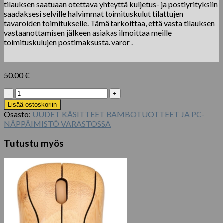
tilauksen saatuaan otettava yhteyttä kuljetus- ja postiyrityksiin
saadaksesi selville halvimmat toimituskulut tilattujen
tavaroiden toimitukselle. Tämä tarkoittaa, että vasta tilauksen
vastaanottamisen jälkeen asiakas ilmoittaa meille
toimituskulujen postimaksusta. varor .
50.00
€
Bambusta
laajennettava
Lisää ostoskoriin
ruokailuvälinekotelo
Osasto:
UUDET KÄSITTEET BAMBOTUOTTEET JA PC-
-
NÄPPÄIMISTÖ VARASTOSSA
keittiön
laatikon
Tutustu myös
järjestäjä
määrä