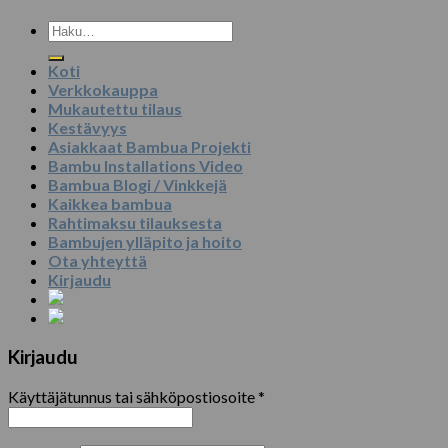
Etsi:
Koti
Verkkokauppa
Mukautettu tilaus
Kestävyys
Asiakkaat Bambua Projekti
Bambu Installations Video
Bambua Blogi / Vinkkejä
Kaikkea bambua
Rahtimaksu tilauksesta
Bambujen ylläpito ja hoito
Ota yhteyttä
Kirjaudu
Kirjaudu
Käyttäjätunnus tai sähköpostiosoite
*