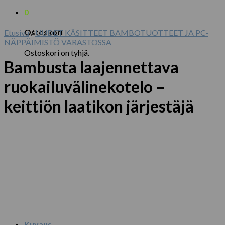
0
Ostoskori
Etusivu
/
UUDET KÄSITTEET BAMBOTUOTTEET JA PC-
NÄPPÄIMISTÖ VARASTOSSA
Ostoskori on tyhjä.
Bambusta laajennettava
ruokailuvälinekotelo –
keittiön laatikon järjestäjä
Kuvaus