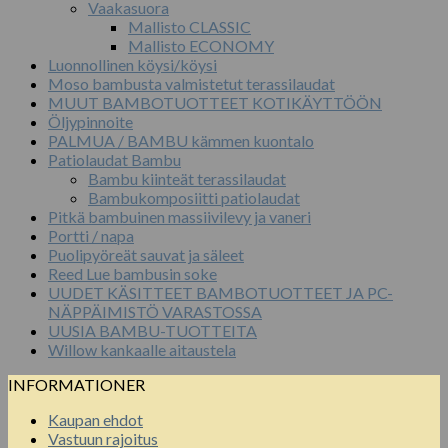
Vaakasuora
Mallisto CLASSIC
Mallisto ECONOMY
Luonnollinen köysi/köysi
Moso bambusta valmistetut terassilaudat
MUUT BAMBOTUOTTEET KOTIKÄYTTÖÖN
Öljypinnoite
PALMUA / BAMBU kämmen kuontalo
Patiolaudat Bambu
Bambu kiinteät terassilaudat
Bambukomposiitti patiolaudat
Pitkä bambuinen massiivilevy ja vaneri
Portti / napa
Puolipyöreät sauvat ja säleet
Reed Lue bambusin soke
UUDET KÄSITTEET BAMBOTUOTTEET JA PC-
NÄPPÄIMISTÖ VARASTOSSA
UUSIA BAMBU-TUOTTEITA
Willow kankaalle aitaustela
INFORMATIONER
Kaupan ehdot
Vastuun rajoitus