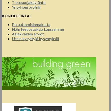
Tietosuojakäytäntö
Yrityksen profiili
KUNDEPORTAL
Peruuttamislomaketta
Näin teet ostoksia kanssamme
Asiakkaiden arviot
Usein kysyttyjä kysymyksiä