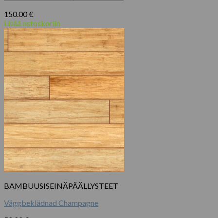
150.00
€
Lisää ostoskoriin
BAMBUUSISEINÄPÄÄLLYSTEET
Väggbeklädnad Champagne