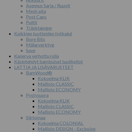
Asennus Sarja / Ruuvit
Mesh aita
Post Caps
Pultit
Trådstænger
Kaikkien tuotteiden työkalut
Bore Bits
Målarverktyg
Save
Kanerva verhottu rulla
Käsintehdyt bambuiset tuulikellot
LATTIA JA LISÄVARUSTEET
BamWood®
Kokoelma KLIK
Mallisto CLASSIC
Mallisto ECONOMY
Pystysuora
Kokoelma KLIK
Mallisto CLASSIC
Mallisto ECONOMY
Siirtomaa
Kokoelma COLONIAL
Mallisto DESIGN - Exclusive