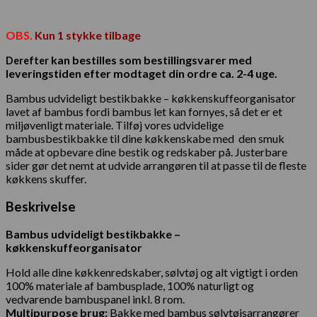
OBS.
Kun 1 stykke tilbage
kan bestilles som bestillingsvarer med
Derefter
leveringstiden efter modtaget din ordre ca. 2-4 uge.
Bambus udvideligt bestikbakke – køkkenskuffeorganisator
lavet af bambus fordi bambus let kan fornyes, så det er et
miljøvenligt materiale. Tilføj vores udvidelige
bambusbestikbakke til dine køkkenskabe med den smuk
måde at opbevare dine bestik og redskaber på. Justerbare
sider gør det nemt at udvide arrangøren til at passe til de fleste
køkkens skuffer.
Beskrivelse
Bambus udvideligt bestikbakke –
køkkenskuffeorganisator
Hold alle dine køkkenredskaber, sølvtøj og alt vigtigt i orden
100% materiale af bambusplade,
100% naturligt og
vedvarende bambuspanel inkl. 8 rom.
Multipurpose brug:
Bakke med bambus sølvtøjsarrangører