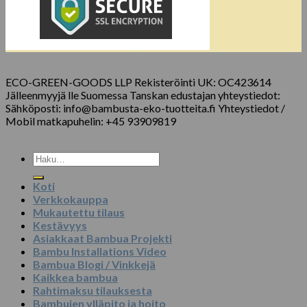
ECO-GREEN-GOODS LLP Rekisteröinti UK: OC423614
Jälleenmyyjä lle Suomessa Tanskan edustajan yhteystiedot:
Sähköposti: info@bambusta-eko-tuotteita.fi Yhteystiedot /
Mobil matkapuhelin: +45 93909819
Etsi:
Koti
Verkkokauppa
Mukautettu tilaus
Kestävyys
Asiakkaat Bambua Projekti
Bambu Installations Video
Bambua Blogi / Vinkkejä
Kaikkea bambua
Rahtimaksu tilauksesta
Bambujen ylläpito ja hoito