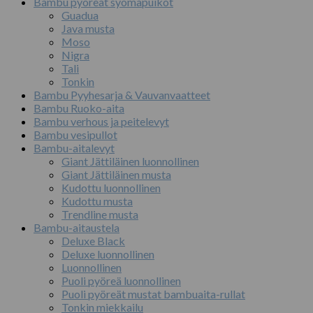
Bambu pyöreät syömäpuikot
Guadua
Java musta
Moso
Nigra
Tali
Tonkin
Bambu Pyyhesarja & Vauvanvaatteet
Bambu Ruoko-aita
Bambu verhous ja peitelevyt
Bambu vesipullot
Bambu-aitalevyt
Giant Jättiläinen luonnollinen
Giant Jättiläinen musta
Kudottu luonnollinen
Kudottu musta
Trendline musta
Bambu-aitaustela
Deluxe Black
Deluxe luonnollinen
Luonnollinen
Puoli pyöreä luonnollinen
Puoli pyöreät mustat bambuaita-rullat
Tonkin miekkailu