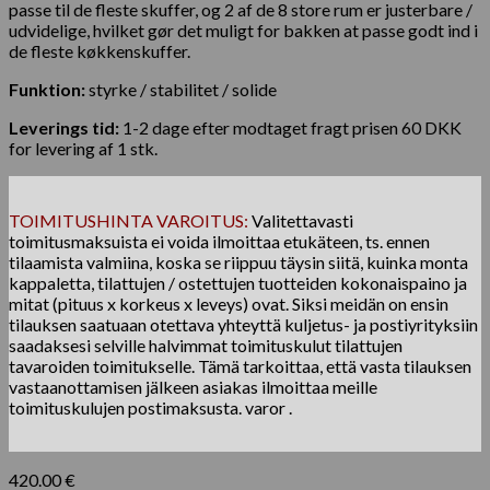
passe til de fleste skuffer, og 2 af de 8 store rum er justerbare /
udvidelige, hvilket gør det muligt for bakken at passe godt ind i
de fleste køkkenskuffer.
Funktion:
styrke / stabilitet / solide
Leverings tid:
1-2 dage efter modtaget fragt prisen 60 DKK
for levering af 1 stk.
TOIMITUSHINTA VAROITUS:
Valitettavasti
toimitusmaksuista ei voida ilmoittaa etukäteen, ts. ennen
tilaamista valmiina, koska se riippuu täysin siitä, kuinka monta
kappaletta, tilattujen / ostettujen tuotteiden kokonaispaino ja
mitat (pituus x korkeus x leveys) ovat. Siksi meidän on ensin
tilauksen saatuaan otettava yhteyttä kuljetus- ja postiyrityksiin
saadaksesi selville halvimmat toimituskulut tilattujen
tavaroiden toimitukselle. Tämä tarkoittaa, että vasta tilauksen
vastaanottamisen jälkeen asiakas ilmoittaa meille
toimituskulujen postimaksusta. varor .
420.00
€