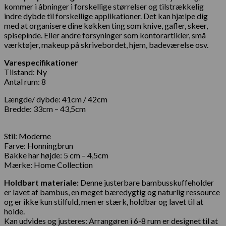
kommer i åbninger i forskellige størrelser og tilstrækkelig
indre dybde til forskellige applikationer. Det kan hjælpe dig
med at organisere dine køkken ting som knive, gafler, skeer,
spisepinde. Eller andre forsyninger som kontorartikler, små
værktøjer, makeup på skrivebordet, hjem, badeværelse osv.
Varespecifikationer
Tilstand:
Ny
Antal rum: 8
Længde/ dybde: 41cm / 42cm
Bredde: 33cm – 43,5cm
Stil: Moderne
Farve: Honningbrun
Bakke har højde: 5 cm – 4,5cm
Mærke: Home Collection
Holdbart materiale:
Denne justerbare bambusskuffeholder
er lavet af bambus, en meget bæredygtig og naturlig ressource
og er ikke kun stilfuld, men er stærk, holdbar og lavet til at
holde.
Kan udvides og justeres: Arrangøren i 6-8 rum er designet til at