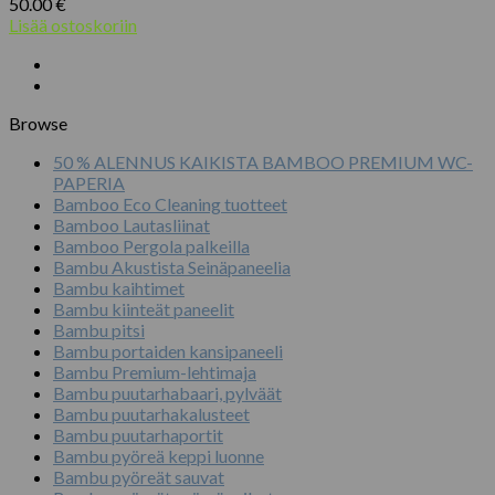
50.00
€
Lisää ostoskoriin
Browse
50 % ALENNUS KAIKISTA BAMBOO PREMIUM WC-
PAPERIA
Bamboo Eco Cleaning tuotteet
Bamboo Lautasliinat
Bamboo Pergola palkeilla
Bambu Akustista Seinäpaneelia
Bambu kaihtimet
Bambu kiinteät paneelit
Bambu pitsi
Bambu portaiden kansipaneeli
Bambu Premium-lehtimaja
Bambu puutarhabaari, pylväät
Bambu puutarhakalusteet
Bambu puutarhaportit
Bambu pyöreä keppi luonne
Bambu pyöreät sauvat