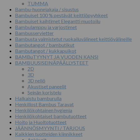
TUMMA
Bambu-huonejakaja / sisustus
Bambuiset 100 % pestävät keittiöpyyhkeet
Bambuiset kaihtimet Elegantti muotoilu
Bambulamppu ja varjostimet
Bambusservietter
Bambusta valmistetut ruokailuvälineet keittiövälineille
Bambutangot / bambutikut
Bambutangot / kukkapuikot
BAMBuTYYNYT JA VUODEN KANSI
BAMBUUSISEINÄPÄÄLLYSTEET
2D
3D
3D neliö
Akustiset paneelit
Seinän koristelu
Halkaistu bamburulla
Henkillost Bambus Taravat
Henkilökohtainen hygienia
Henkilökohtaiset bambutuotteet
Hoito ja Huoltotuotteet
JÄÄNNÖSMYYNTI / TARJOUS
Kaikkien tuotteiden kiinnikkeet
Ankkurit