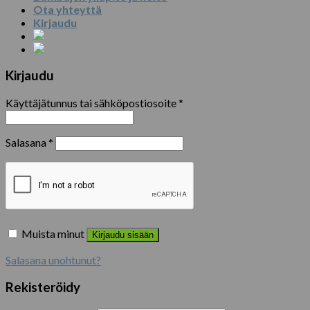
Ota yhteyttä
Kirjaudu
Kirjaudu
Käyttäjätunnus tai sähköpostiosoite
*
Salasana
*
Muista minut
Kirjaudu sisään
Salasana unohtunut?
Rekisteröidy