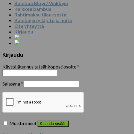
Bambua Blogi / Vinkkejä
Kaikkea bambua
Rahtimaksu tilauksesta
Bambujen ylläpito ja hoito
Ota yhteyttä
Kirjaudu
Kirjaudu
Käyttäjätunnus tai sähköpostiosoite
*
Salasana
*
Muista minut
Kirjaudu sisään