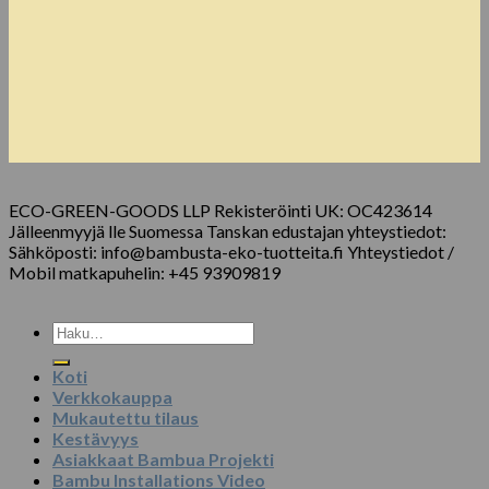
ECO-GREEN-GOODS LLP Rekisteröinti UK: OC423614
Jälleenmyyjä lle Suomessa Tanskan edustajan yhteystiedot:
Sähköposti: info@bambusta-eko-tuotteita.fi Yhteystiedot /
Mobil matkapuhelin: +45 93909819
Etsi:
Koti
Verkkokauppa
Mukautettu tilaus
Kestävyys
Asiakkaat Bambua Projekti
Bambu Installations Video