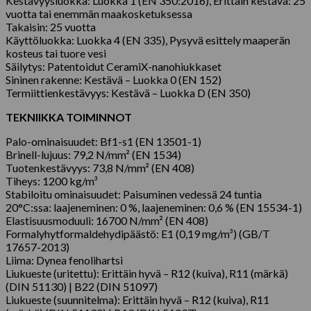
Kestävyysluokka: Luokka 1 (EN 350:2016), Erittäin kestävä: 25
vuotta tai enemmän maakosketuksessa
Takaisin: 25 vuotta
Käyttöluokka: Luokka 4 (EN 335), Pysyvä esittely maaperän
kosteus tai tuore vesi
Säilytys: Patentoidut CeramiX-nanohiukkaset
Sininen rakenne: Kestävä – Luokka 0 (EN 152)
Termiittienkestävyys: Kestävä – Luokka D (EN 350)
TEKNIIKKA TOIMINNOT
Palo-ominaisuudet: Bf1-s1 (EN 13501-1)
Brinell-lujuus: 79,2 N/mm² (EN 1534)
Tuotenkestävyys: 73,8 N/mm² (EN 408)
Tiheys: 1200 kg/m³
Stabiloitu ominaisuudet: Paisuminen vedessä 24 tuntia
20°C:ssa: laajeneminen: 0 %, laajeneminen: 0,6 % (EN 15534-1)
Elastisuusmoduuli: 16700 N/mm² (EN 408)
Formalyhytformaldehydipäästö: E1 (0,19 mg/m³) (GB/T
17657-2013)
Liima: Dynea fenolihartsi
Liukueste (uritettu): Erittäin hyvä – R12 (kuiva), R11 (märkä)
(DIN 51130) | B22 (DIN 51097)
Liukueste (suunnitelma): Erittäin hyvä – R12 (kuiva), R11