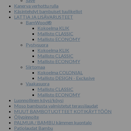
Save
Kanerva verhottu rulla
Käsintehdyt bambuiset tuulikellot
LATTIA JA LISÄVARUSTEET
BamWood®
Kokoelma KLIK
Mallisto CLASSIC
Mallisto ECONOMY
Pystysuora
Kokoelma KLIK
Mallisto CLASSIC
Mallisto ECONOMY
Siirtomaa
Kokoelma COLONIAL
Mallisto DESIGN - Exclusive
Vaakasuora
Mallisto CLASSIC
Mallisto ECONOMY
Luonnollinen köysi/köysi
Moso bambusta valmistetut terassilaudat
MUUT BAMBOTUOTTEET KOTIKÄYTTÖÖN
Öljypinnoite
PALMUA / BAMBU kämmen kuontalo
Patiolaudat Bambu