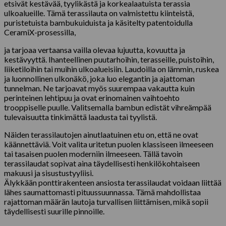
etsivät kestävää, tyylikästä ja korkealaatuista terassia
ulkoalueille. Tämä terassilauta on valmistettu kiinteistä,
puristetuista bambukuiduista ja käsitelty patentoidulla
CeramiX-prosessilla,
ja tarjoaa vertaansa vailla olevaa lujuutta, kovuutta ja
kestävyyttä. Ihanteellinen puutarhoihin, terasseille, puistoihin,
liiketiloihin tai muihin ulkoalueisiin. Laudoilla on lämmin, ruskea
ja luonnollinen ulkonäkö, joka luo elegantin ja ajattoman
tunnelman. Ne tarjoavat myös suurempaa vakautta kuin
perinteinen lehtipuu ja ovat erinomainen vaihtoehto
trooppiselle puulle. Valitsemalla bambun edistät vihreämpää
tulevaisuutta tinkimättä laadusta tai tyylistä.
Näiden terassilautojen ainutlaatuinen etu on, että ne ovat
käännettäviä. Voit valita uritetun puolen klassiseen ilmeeseen
tai tasaisen puolen moderniin ilmeeseen. Tällä tavoin
terassilaudat sopivat aina täydellisesti henkilökohtaiseen
makuusi ja sisustustyyliisi.
Älykkään ponttirakenteen ansiosta terassilaudat voidaan liittää
lähes saumattomasti pituussuunnassa. Tämä mahdollistaa
rajattoman määrän lautoja turvallisen liittämisen, mikä sopii
täydellisesti suurille pinnoille.