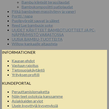
Bambu kiinteät terassilaudat
Bambukomposiitti patiolaudat
Pitkä bambuinen massiivilevy ja vaneri
Portti / napa
Puolipyöreät sauvat ja säleet
Reed Lue bambusin soke
UUDET KÄSITTEET BAMBOTUOTTEET JA PC-
NÄPPÄIMISTÖ VARASTOSSA
UUSIA BAMBU-TUOTTEITA
Willow kankaalle aitaustela
INFORMATIONER
Kaupan ehdot
Vastuun rajoitus
Tietosuojakäytäntö
Yrityksen profiili
KUNDEPORTAL
Peruuttamislomaketta
Näin teet ostoksia kanssamme
Asiakkaiden arviot
Usein kysyttyjä kysymyksiä