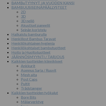
BAMBuTYYNYT JA VUODEN KANSI
BAMBUUSISEINÄPÄÄLLYSTEET
2D
3D
3D neliö
Akustiset paneelit
Seinän koristelu
Halkaistu bamburulla
Henkillost Bambus Taravat
Henkilökohtainen hygienia
Henkilökohtaiset bambutuotteet
Hoito ja Huoltotuotteet
JÄÄNNÖSMYYNTI / TARJOUS
Kaikkien tuotteiden kiinnikkeet
Ankkurit
Asennus Sarja / Ruuvit
Mesh aita
Post Caps
Pultit
Trådstænger
Kaikkien tuotteiden työkalut
Bore Bits
Målarverktyg