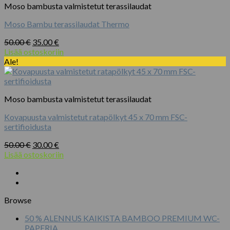
Moso bambusta valmistetut terassilaudat
Moso Bambu terassilaudat Thermo
Alkuperäinen
Nykyinen
50.00
€
35.00
€
hinta
hinta
Lisää ostoskoriin
oli:
on:
Ale!
50.00 €.
35.00 €.
Moso bambusta valmistetut terassilaudat
Kovapuusta valmistetut ratapölkyt 45 x 70 mm FSC-
sertifioidusta
Alkuperäinen
Nykyinen
50.00
€
30.00
€
hinta
hinta
Lisää ostoskoriin
oli:
on:
50.00 €.
30.00 €.
Browse
50 % ALENNUS KAIKISTA BAMBOO PREMIUM WC-
PAPERIA