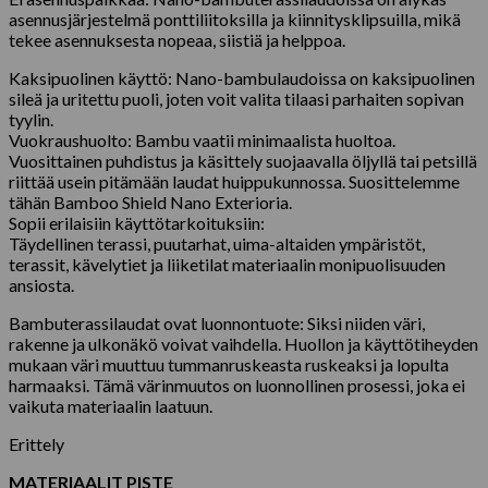
asennusjärjestelmä ponttiliitoksilla ja kiinnitysklipsuilla, mikä
tekee asennuksesta nopeaa, siistiä ja helppoa.
Kaksipuolinen käyttö: Nano-bambulaudoissa on kaksipuolinen
sileä ja uritettu puoli, joten voit valita tilaasi parhaiten sopivan
tyylin.
Vuokraushuolto: Bambu vaatii minimaalista huoltoa.
Vuosittainen puhdistus ja käsittely suojaavalla öljyllä tai petsillä
riittää usein pitämään laudat huippukunnossa. Suosittelemme
tähän Bamboo Shield Nano Exterioria.
Sopii erilaisiin käyttötarkoituksiin:
Täydellinen terassi, puutarhat, uima-altaiden ympäristöt,
terassit, kävelytiet ja liiketilat materiaalin monipuolisuuden
ansiosta.
Bambuterassilaudat ovat luonnontuote: Siksi niiden väri,
rakenne ja ulkonäkö voivat vaihdella. Huollon ja käyttötiheyden
mukaan väri muuttuu tummanruskeasta ruskeaksi ja lopulta
harmaaksi. Tämä värinmuutos on luonnollinen prosessi, joka ei
vaikuta materiaalin laatuun.
Erittely
MATERIAALIT PISTE