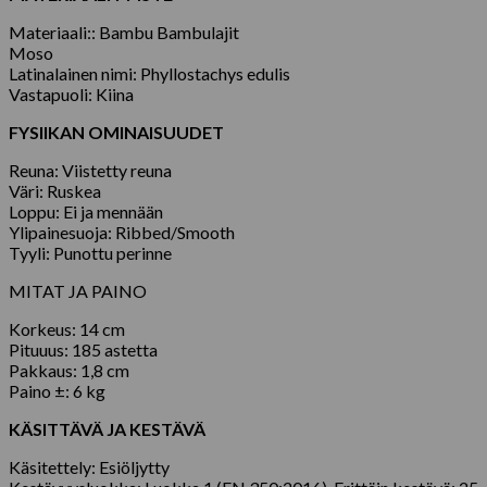
Materiaali:: Bambu Bambulajit
Moso
Latinalainen nimi: Phyllostachys edulis
Vastapuoli: Kiina
FYSIIKAN OMINAISUUDET
Reuna: Viistetty reuna
Väri: Ruskea
Loppu: Ei ja mennään
Ylipainesuoja: Ribbed/Smooth
Tyyli: Punottu perinne
MITAT JA PAINO
Korkeus: 14 cm
Pituuus: 185 astetta
Pakkaus: 1,8 cm
Paino ±: 6 kg
KÄSITTÄVÄ JA KESTÄVÄ
Käsitettely: Esiöljytty