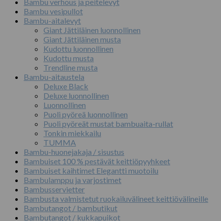
Bambu verhous ja peitelevyt
Bambu vesipullot
Bambu-aitalevyt
Giant Jättiläinen luonnollinen
Giant Jättiläinen musta
Kudottu luonnollinen
Kudottu musta
Trendline musta
Bambu-aitaustela
Deluxe Black
Deluxe luonnollinen
Luonnollinen
Puoli pyöreä luonnollinen
Puoli pyöreät mustat bambuaita-rullat
Tonkin miekkailu
TUMMA
Bambu-huonejakaja / sisustus
Bambuiset 100 % pestävät keittiöpyyhkeet
Bambuiset kaihtimet Elegantti muotoilu
Bambulamppu ja varjostimet
Bambusservietter
Bambusta valmistetut ruokailuvälineet keittiövälineille
Bambutangot / bambutikut
Bambutangot / kukkapuikot