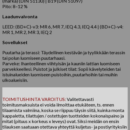
(märkä) (DIN 51130) | B19 (DIN 51097)
Pito: 8–12 %
Laadunvalvonta
LEED: (BD+C)-v3: MR 6, MR 7, IEQ 4.3, IEQ 4.4 | (BD+C)-v4:
MR 1, MR 2, MR 3, IEQ 2
Sovellukset
Puutarha ja terassi: Täydellinen kestävän ja tyylikkään terassin
tai polun luomiseen puutarhaasi.
Parveke: Ihanteellinen viihtyisän ja kauniin lattian luomiseen
parvekkeellesi. Puistot ja julkiset tilat: Sopii kävelyteiden tai
istuinalueiden luomiseen puistoihin, puutarhoihin tai muihin
ulkoalueisiin.
TOIMITUSHINTA VAROITUS:
Valitettavasti
toimitusmaksuista ei voida ilmoittaa etukäteen, ts. ennen
tilaamista valmiina, koska se riippuu täysin siitä, kuinka monta
kappaletta, tilattujen / ostettujen tuotteiden kokonaispaino ja
mitat (pituus x korkeus x leveys) ovat. Siksi meidän on ensin
tilauksen saatuaan otettava yhteyttä kuljetus- ja postiyrityksiin