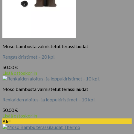
Moso bambusta valmistetut terassilaudat
Rengaskiristimet – 20 kpl.
50.00
€
Lisää ostoskoriin
Moso bambusta valmistetut terassilaudat
Renkaiden aloitus- ja loppukiristimet – 10 kpl.
50.00
€
Lisää ostoskoriin
Ale!