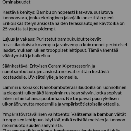
Ominaisuudet
Kestävä kehitys: Bambu on nopeasti kasvava, uusiutuva
luonnonvara, jonka ekologinen jalanjälki on erittäin pieni.
Erikoiskäsittelyn ansiosta näiden terassilautojen käyttöikä on
25 vuotta tai jopa pidempi.
Lujuus ja vakaus: Puristetut bambukuidut tekevät
terassilaudoista kovempia ja vahvempia kuin monet perinteiset
laudat, mukaan lukien trooppiset lehtipuut. Tämä vähentää
vääntymistä ja halkeilua.
Säänkestävä: Erityisen CeramiX-prosessorin ja
nanobambulautojen ansiosta ne ovat erittäin kestäviä
kosteudelle, UV-säteilylle ja homeelle.
Lämmin ulkonäkö: Nanobambuterassilaudoilla on luonnollinen
ja elegantti ulkonäkö lämpimin ruskean sävyin, jotka sopivat
lähes mihin tahansa puutarhaan. Ne tarjoavat puun ylellisen
ulkonäön, mutta modernilla ja ympäristötietoisella otteella.
Ympäristöystävällinen vaihtoehto: Valitsemalla bambun vältät
trooppisen lehtipuun käyttöä, mikä edistää metsien ja luonnon
monimuotoisuuden säilymistä.
Ei asennuspaikkaa: Nano-bambuterassilaudoissa on älykäs