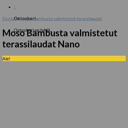
0
Ostoskori
Etusivu
/
Moso bambusta valmistetut terassilaudat
Ostoskori on tyhjä.
Moso Bambusta valmistetut
terassilaudat Nano
Ale!