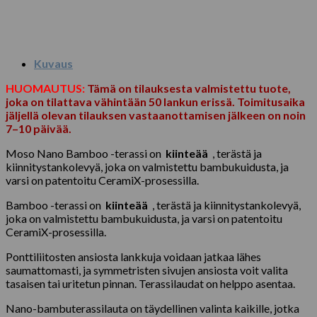
Kuvaus
HUOMAUTUS:
Tämä on tilauksesta valmistettu tuote,
joka on tilattava vähintään 50 lankun erissä. Toimitusaika
jäljellä olevan tilauksen vastaanottamisen jälkeen on noin
7–10 päivää.
Moso Nano Bamboo -terassi on
kiinteää
, terästä ja
kiinnitystankolevyä, joka on valmistettu bambukuidusta, ja
varsi on patentoitu CeramiX-prosessilla.
Bamboo -terassi on
kiinteää
, terästä ja kiinnitystankolevyä,
joka on valmistettu bambukuidusta, ja varsi on patentoitu
CeramiX-prosessilla.
Ponttiliitosten ansiosta lankkuja voidaan jatkaa lähes
saumattomasti, ja symmetristen sivujen ansiosta voit valita
tasaisen tai uritetun pinnan. Terassilaudat on helppo asentaa.
Nano-bambuterassilauta on täydellinen valinta kaikille, jotka