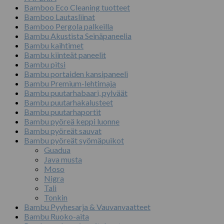
Bamboo Eco Cleaning tuotteet
Bamboo Lautasliinat
Bamboo Pergola palkeilla
Bambu Akustista Seinäpaneelia
Bambu kaihtimet
Bambu kiinteät paneelit
Bambu pitsi
Bambu portaiden kansipaneeli
Bambu Premium-lehtimaja
Bambu puutarhabaari, pylväät
Bambu puutarhakalusteet
Bambu puutarhaportit
Bambu pyöreä keppi luonne
Bambu pyöreät sauvat
Bambu pyöreät syömäpuikot
Guadua
Java musta
Moso
Nigra
Tali
Tonkin
Bambu Pyyhesarja & Vauvanvaatteet
Bambu Ruoko-aita