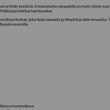
vat erittäin kestäviä. Erinomaisella vakaudella on myös toinen suu
ä. Päältä puristettua bambuvalua.
stävyysluokan, joka lisää vakautta ja tiheyttä ja siten kovuutta. 
la palovasarailla.
llisessa kosteudessa