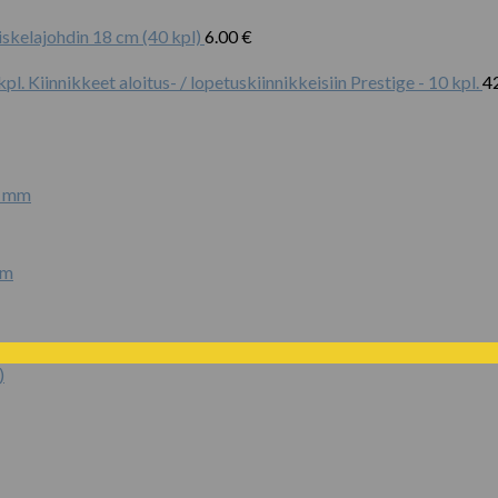
iskelajohdin 18 cm (40 kpl)
6.00
€
Kiinnikkeet aloitus- / lopetuskiinnikkeisiin Prestige - 10 kpl.
4
mm