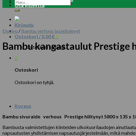
Etsi:
Ota yhteyttä
Kirjaudu
Etusivu
/
Bambu verhous ja peitelevyt
Ostoskori /
0.00
€
0
Bambu kangastaulut Prestige h
Ostoskori on tyhjä.
0
Ostoskori
Ostoskori on tyhjä.
Kuvaus
Bambu sivuraide
verhous
Prestige hiiltynyt 5800 x 135 x 1
Bambusta valmistettujen kiinteiden ulkokuorilaudojen ainutlaatui
napsautusten yhdistämisen napsautusjärjestelmään, mikä mahdolli