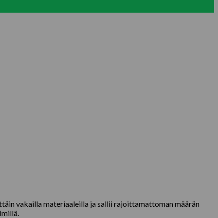
äin vakailla materiaaleilla ja sallii rajoittamattoman määrän
millä.