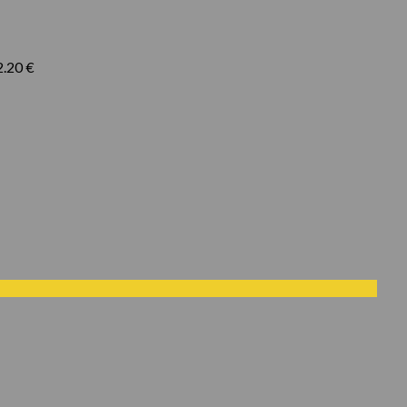
2.20
€