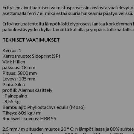
Erityisen ainutlaatuisen valmistusprosessin ansiosta vaatelevyt o
asettamalla ferri / ei, mikä estää suuria halkeamia päätyniveliss
Erityinen, patentoitu lämpökäsittelyprosessi antaa korkeimman ke
palonkestävyyden kyllästämättä kalliilla ja ympäristölle haitallisil
TEKNISET VAATIMUKSET
Kerros: 1
Kerrosmuoto: Sidoprint (SP)
Väri: Hiilen
paksuus: 18 mm
Pituus: 5800 mm
Leveys: 135 mm
Pinta: Sileä
profiili: Alennuskäsittely
: Painepaino
: 8,55 kg
Bambulajit: Phyllostachys edulis (Moso)
Tiheys: 606 kg / m³
Rockwell-kovuus: HRR 55
2,5 mm / m pituuden muutos 20 ° C: n lämpötilassa ja 80% suhtee