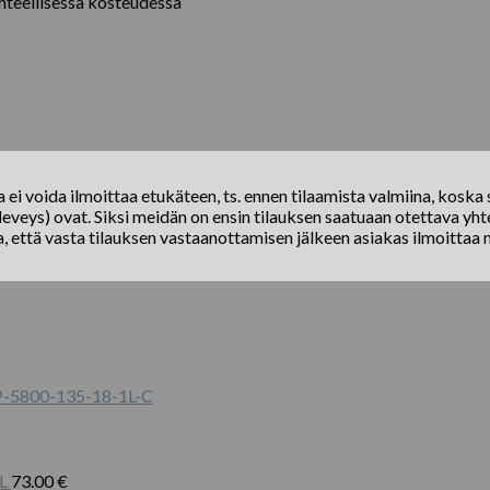
hteellisessa kosteudessa
ei voida ilmoittaa etukäteen, ts. ennen tilaamista valmiina, koska s
eveys) ovat. Siksi meidän on ensin tilauksen saatuaan otettava yhte
a, että vasta tilauksen vastaanottamisen jälkeen asiakas ilmoittaa 
-5800-135-18-1L-C
L
73.00
€