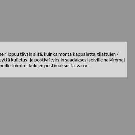
e riippuu täysin siitä, kuinka monta kappaletta, tilattujen /
yttä kuljetus- ja postiyrityksiin saadaksesi selville halvimmat
meille toimituskulujen postimaksusta. varor .