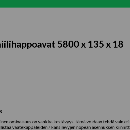
iilihappoavat 5800 x 135 x 18
8
nen ominaisuus on vankka kestävyys: tämä voidaan tehdä vain eritt
staa vaatekappaleiden / kansilevyjen nopean asennuksen kiinnitti