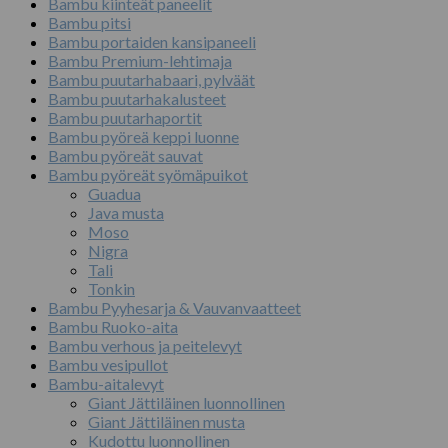
Bambu kiinteät paneelit
Bambu pitsi
Bambu portaiden kansipaneeli
Bambu Premium-lehtimaja
Bambu puutarhabaari, pylväät
Bambu puutarhakalusteet
Bambu puutarhaportit
Bambu pyöreä keppi luonne
Bambu pyöreät sauvat
Bambu pyöreät syömäpuikot
Guadua
Java musta
Moso
Nigra
Tali
Tonkin
Bambu Pyyhesarja & Vauvanvaatteet
Bambu Ruoko-aita
Bambu verhous ja peitelevyt
Bambu vesipullot
Bambu-aitalevyt
Giant Jättiläinen luonnollinen
Giant Jättiläinen musta
Kudottu luonnollinen