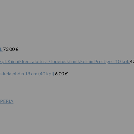
L
73.00
€
Kiinnikkeet aloitus- / lopetuskiinnikkeisiin Prestige - 10 kpl.
4
iskelajohdin 18 cm (40 kpl)
6.00
€
PERIA