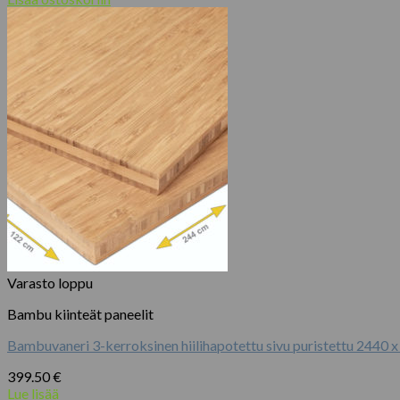
Varasto loppu
Bambu kiinteät paneelit
Bambuvaneri 3-kerroksinen hiilihapotettu sivu puristettu 2440 
399.50
€
Lue lisää