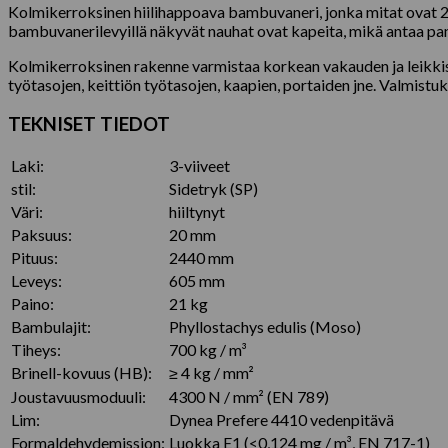
Kolmikerroksinen hiilihappoava bambuvaneri, jonka mitat ovat 24
bambuvanerilevyillä näkyvät nauhat ovat kapeita, mikä antaa pane
Kolmikerroksinen rakenne varmistaa korkean vakauden ja leikkisän
työtasojen, keittiön työtasojen, kaapien, portaiden jne. Valmistu
TEKNISET TIEDOT
Laki:
3-viiveet
stil:
Sidetryk (SP)
Väri:
hiiltynyt
Paksuus:
20 mm
Pituus:
2440 mm
Leveys:
605 mm
Paino:
21 kg
Bambulajit:
Phyllostachys edulis (Moso)
Tiheys:
700 kg / m³
Brinell-kovuus (HB):
≥ 4 kg / mm²
Joustavuusmoduuli:
4300 N / mm² (EN 789)
Lim:
Dynea Prefere 4410 vedenpitävä
Formaldehydemission:
Luokka E1 (<0,124 mg / m³, EN 717-1)