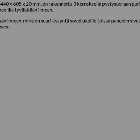
40 x 605 x 20 mm, on rakennettu 3 kerroksella pystysuoraan puris
elille tyylikkään ilmeen.
 ilmeen, mikä on suuri kysyntä sovelluksille, joissa paneelin sivu
kseen.