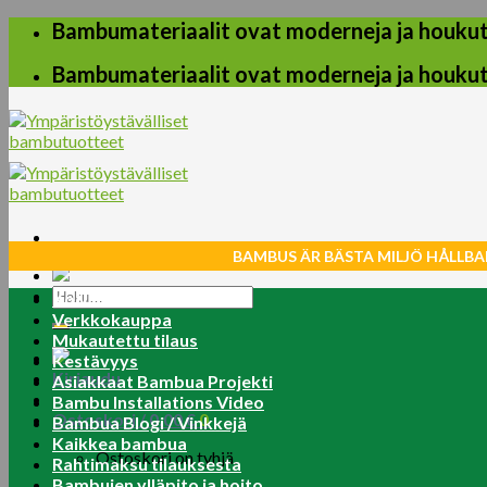
Skip
Bambumateriaalit ovat moderneja ja houkuttel
to
content
Bambumateriaalit ovat moderneja ja houkuttel
BAMBUS ÄR BÄSTA MILJÖ HÅLLBA
Etsi:
Koti
Verkkokauppa
Mukautettu tilaus
Kestävyys
Kirjaudu
Asiakkaat Bambua Projekti
Bambu Installations Video
Ostoskori /
0.00
€
0
Bambua Blogi / Vinkkejä
Kaikkea bambua
Ostoskori on tyhjä.
Rahtimaksu tilauksesta
Bambujen ylläpito ja hoito