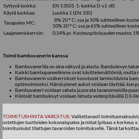
Syttyvä luokka:
EN 13501-1: luokka D-s1-d0
Käytä luokkaa:
Luokka 1 (EN 335)
8% 20 ° C: ssa ja 50% suhteellinen koste
Tasapaino MC:
10% 20 ° C: ssa ja 65% suhteellinen kost
Laajenemiskerroin:
0,14% pr. Kosteuspitoisuuden muutos 1
Toimii bambuvanerin kanssa
Bambuvanerilla on aina näkyvä ja alusta. Bambulevyn takan
Kaikki bambupaneelimme ovat käsittelemättömiä, mutta ne v
Bambuvanerin sisäkerrokset koostuvat laminoiduista bambuliu
optimoimiseksi. Nämä pienet aukot voidaan täyttää, kun pa
Bambuvaneri voidaan sahata ja porata tavanomaisilla puuntyö
Kiinteät bambulevyt voidaan liimata vedenpitävällä D3-liima
TOIMITUSHINTA VAROITUS:
Valitettavasti toimitusmaksuista 
ostettujen tuotteiden kokonaispaino ja mitat (pituus x korkeus x l
toimituskulut tilattujen tavaroiden toimitukselle. Tämä tarkoitta