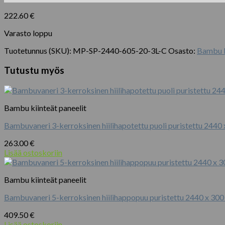
222.60
€
Varasto loppu
Tuotetunnus (SKU):
MP-SP-2440-605-20-3L-C
Osasto:
Bambu k
Tutustu myös
Bambu kiinteät paneelit
Bambuvaneri 3-kerroksinen hiilihapotettu puoli puristettu 2440
263.00
€
Lisää ostoskoriin
Bambu kiinteät paneelit
Bambuvaneri 5-kerroksinen hiilihappopuu puristettu 2440 x 30
409.50
€
Lisää ostoskoriin