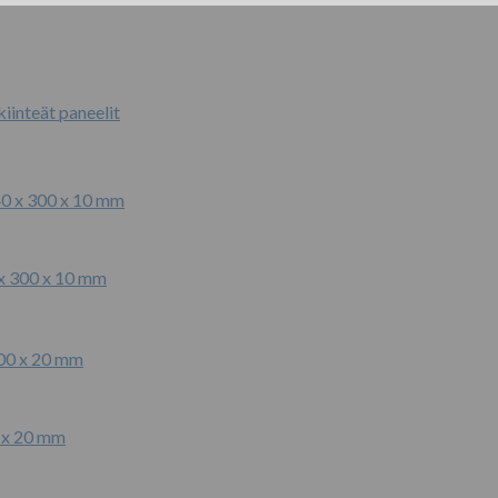
iinteät paneelit
 x 300 x 10 mm
0 x 20 mm