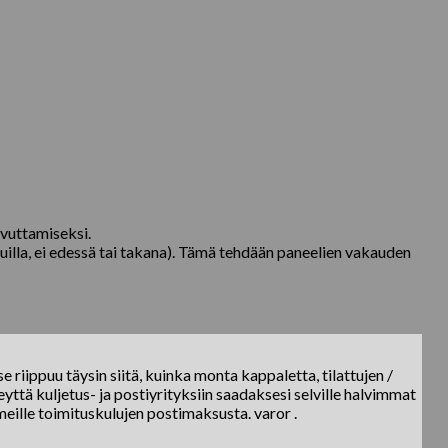
avuttamiseksi.
uilla, ei edessä tai takana). Tämä tehdään paneelien vakauden
e riippuu täysin siitä, kuinka monta kappaletta, tilattujen /
yttä kuljetus- ja postiyrityksiin saadaksesi selville halvimmat
meille toimituskulujen postimaksusta. varor .