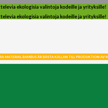
evia ekologisia valintoja kodeille ja yrityksille!
evia ekologisia valintoja kodeille ja yrityksille!
RA MATERIAL BAMBUS ÄR BÄSTA KÄLLAN TILL PRODUKTION AV 