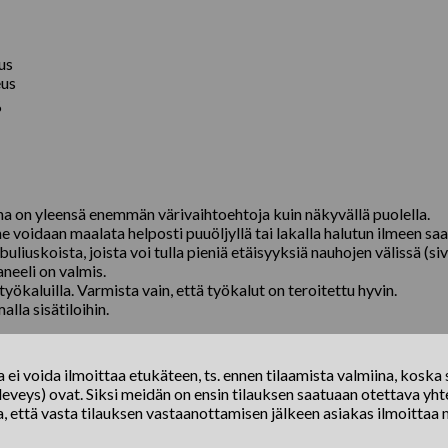
us
eus
%
a on yleensä enemmän värivaihtoehtoja kuin näkyvällä puolella.
oidaan maalata helposti puuöljyllä tai lakalla halutun ilmeen sa
skoista, joista voi tulla pieniä etäisyyksiä nauhojen välissä (siv
neeli on valmis.
kaluilla. Varmista vain, että työkalut on teroitettu hyvin.
lla sisätiloihin.
ei voida ilmoittaa etukäteen, ts. ennen tilaamista valmiina, koska s
eveys) ovat. Siksi meidän on ensin tilauksen saatuaan otettava yhte
a, että vasta tilauksen vastaanottamisen jälkeen asiakas ilmoittaa 