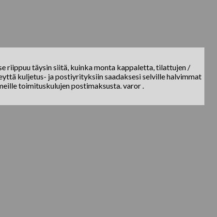
e riippuu täysin siitä, kuinka monta kappaletta, tilattujen /
yttä kuljetus- ja postiyrityksiin saadaksesi selville halvimmat
meille toimituskulujen postimaksusta. varor .