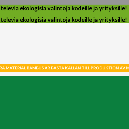
evia ekologisia valintoja kodeille ja yrityksille!
evia ekologisia valintoja kodeille ja yrityksille!
RA MATERIAL BAMBUS ÄR BÄSTA KÄLLAN TILL PRODUKTION AV 