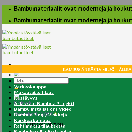
Skip
Bambumateriaalit ovat moderneja ja houkuttel
to
content
Bambumateriaalit ovat moderneja ja houkuttel
BAMBUS ÄR BÄSTA MILJÖ HÅLLBA
Etsi:
Koti
Verkkokauppa
Mukautettu tilaus
Kestävyys
Kirjaudu
Asiakkaat Bambua Projekti
Bambu Installations Video
Ostoskori /
0.00
€
0
Bambua Blogi / Vinkkejä
Kaikkea bambua
Ostoskori on tyhjä.
Rahtimaksu tilauksesta
Bambujen ylläpito ja hoito