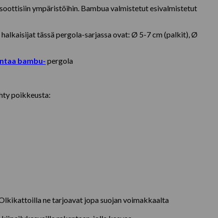
oottisiin ympäristöihin. Bambua valmistetut esivalmistetut
lkaisijat tässä pergola-sarjassa ovat: Ø 5-7 cm (palkit), Ø
entaa bambu-
pergola
ehty poikkeusta:
 Olkikattoilla ne tarjoavat jopa suojan voimakkaalta