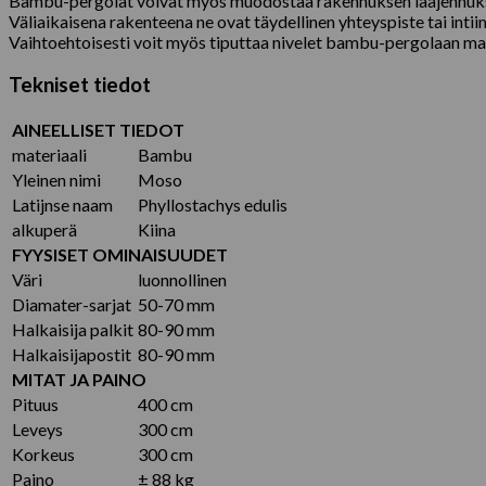
Bambu-pergolat voivat myös muodostaa rakennuksen laajennuksen 
Väliaikaisena rakenteena ne ovat täydellinen yhteyspiste tai intiim
Vaihtoehtoisesti voit myös tiputtaa nivelet bambu-pergolaan man
Tekniset tiedot
AINEELLISET TIEDOT
materiaali
Bambu
Yleinen nimi
Moso
Latijnse naam
Phyllostachys edulis
alkuperä
Kiina
FYYSISET OMINAISUUDET
Väri
luonnollinen
Diamater-sarjat
50-70 mm
Halkaisija palkit
80-90 mm
Halkaisijapostit
80-90 mm
MITAT JA PAINO
Pituus
400 cm
Leveys
300 cm
Korkeus
300 cm
Paino
± 88 kg