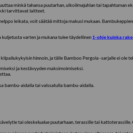
ttaa minkä tahansa puutarhan, ulkoilmajuhlan tai tapahtuman eks
ki tarvittavat laitteet.
elppo leikata, voit säätää mittoja makusi mukaan. Bambukeppien ha
uljetusta varten ja mukana tulee täydellinen
1-ohje kuinka rak
lpailukykyisin hinnoin, ja tälle Bamboo Pergola -sarjalle ei ole t
amiseksi ja kestävyyden maksimoimiseksi.
ettaa.
a bambu-aidalla tai valssatulla bambu-aidalla.
lytie tai oleskelualue puutarhaan, terassille tai kattoterassille.