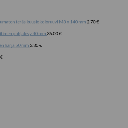
umaton teräs kuusiokoloruuvi M8 x 140 mm
2.70
€
timen pohjalevy 40 mm
36.00
€
nen harja 50 mm
3.30
€
€