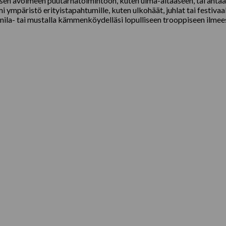
avoimeen puutarhatoimintoon, kuten uima-altaaseen, tai antaa kii
i ympäristö erityistapahtumille, kuten ulkohäät, juhlat tai festivaal
ila- tai mustalla kämmenköydelläsi lopulliseen trooppiseen ilmee