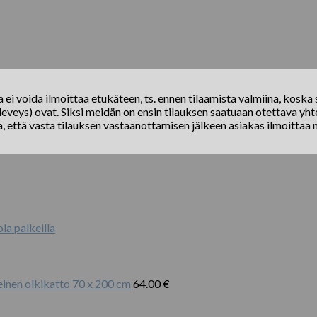
ei voida ilmoittaa etukäteen, ts. ennen tilaamista valmiina, koska s
eveys) ovat. Siksi meidän on ensin tilauksen saatuaan otettava yhte
a, että vasta tilauksen vastaanottamisen jälkeen asiakas ilmoittaa 
a palkeilla
nen olkikatto 70 x 200 cm
64.00
€