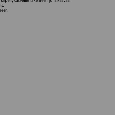
peilykasveille rakenteen, jolla kasvaa.
it.
seen.