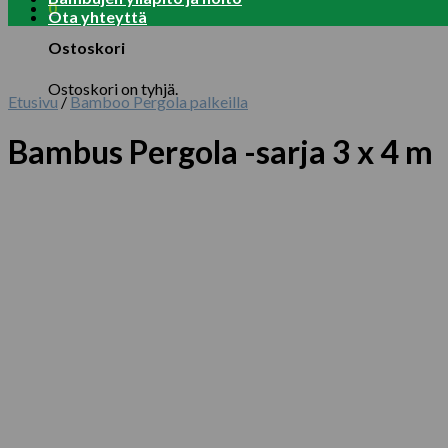
0
Ota yhteyttä
Ostoskori
Ostoskori on tyhjä.
Etusivu
/
Bamboo Pergola palkeilla
Bambus Pergola -sarja 3 x 4 m