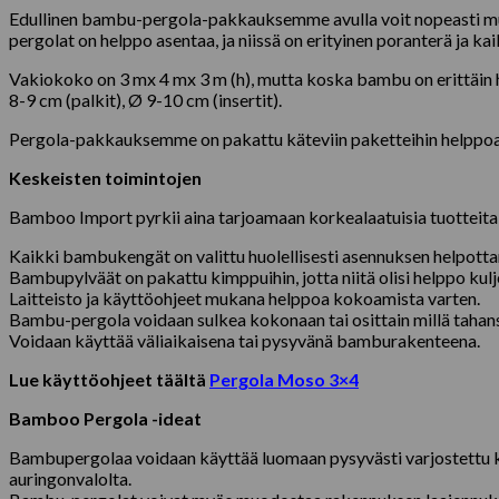
Edullinen bambu-pergola-pakkauksemme avulla voit nopeasti muu
pergolat on helppo asentaa, ja niissä on erityinen poranterä ja kaik
Vakiokoko on 3 mx 4 mx 3 m (h), mutta koska bambu on erittäin h
8-9 cm (palkit), Ø 9-10 cm (insertit).
Pergola-pakkauksemme on pakattu käteviin paketteihin helppoa k
Keskeisten toimintojen
Bamboo Import pyrkii aina tarjoamaan korkealaatuisia tuotteita ki
Kaikki bambukengät on valittu huolellisesti asennuksen helpott
Bambupylväät on pakattu kimppuihin, jotta niitä olisi helppo kulj
Laitteisto ja käyttöohjeet mukana helppoa kokoamista varten.
Bambu-pergola voidaan sulkea kokonaan tai osittain millä tahans
Voidaan käyttää väliaikaisena tai pysyvänä bamburakenteena.
Lue käyttöohjeet täältä
Pergola Moso 3×4
Bamboo Pergola -ideat
Bambupergolaa voidaan käyttää luomaan pysyvästi varjostettu käve
auringonvalolta.