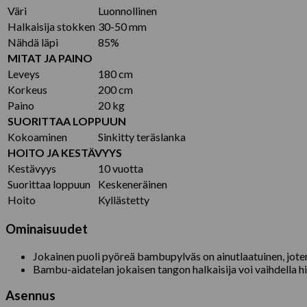
Väri
Luonnollinen
Halkaisija stokken
30-50 mm
Nähdä läpi
85%
MITAT JA PAINO
Leveys
180 cm
Korkeus
200 cm
Paino
20 kg
SUORITTAA LOPPUUN
Kokoaminen
Sinkitty teräslanka
HOITO JA KESTÄVYYS
Kestävyys
10 vuotta
Suorittaa loppuun
Keskeneräinen
Hoito
Kyllästetty
Ominaisuudet
Jokainen puoli pyöreä bambupylväs on ainutlaatuinen, joten 
Bambu-aidatelan jokaisen tangon halkaisija voi vaihdella h
Asennus