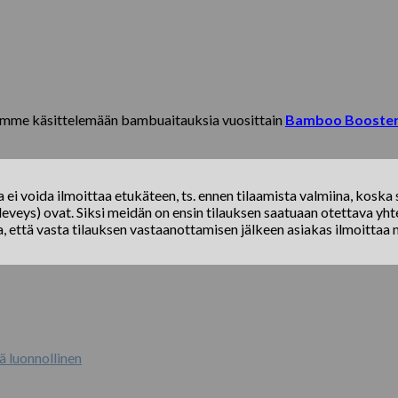
lemme käsittelemään bambuaitauksia vuosittain
Bamboo Booste
ei voida ilmoittaa etukäteen, ts. ennen tilaamista valmiina, koska s
eveys) ovat. Siksi meidän on ensin tilauksen saatuaan otettava yhte
a, että vasta tilauksen vastaanottamisen jälkeen asiakas ilmoittaa 
ä luonnollinen