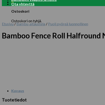
0
Ota yhteyttä
Ostoskori
Ostoskori on tyhjä.
Etusivu
/
Bambu-aitaustela
/
Puoli pyöreä luonnollinen
Bamboo Fence Roll Halfround 
Kuvaus
Tuotetiedot