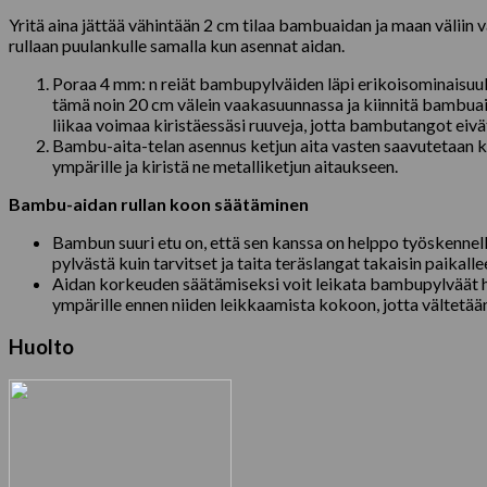
Yritä aina jättää vähintään 2 cm tilaa bambuaidan ja maan väliin
rullaan puulankulle samalla kun asennat aidan.
Poraa 4 mm: n reiät bambupylväiden läpi erikoisominaisuuks
tämä noin 20 cm välein vaakasuunnassa ja kiinnitä bambua
liikaa voimaa kiristäessäsi ruuveja, jotta bambutangot eivä
Bambu-aita-telan asennus ketjun aita vasten saavutetaan 
ympärille ja kiristä ne metalliketjun aitaukseen.
Bambu-aidan rullan koon säätäminen
Bambun suuri etu on, että sen kanssa on helppo työskennell
pylvästä kuin tarvitset ja taita teräslangat takaisin paikalle
Aidan korkeuden säätämiseksi voit leikata bambupylväät h
ympärille ennen niiden leikkaamista kokoon, jotta vältetää
Huolto