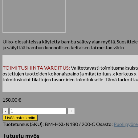
Ulko-olosuhteissa käytetty bambu säätyy ajan myötä. Suositte
ja säilyttää bambun luonnollisen keltaisen tai mustan värin.
TOIMITUSHINTA VAROITUS:
Valitettavasti toimitusmaksuista 
ostettujen tuotteiden kokonaispaino ja mitat (pituus x korkeus x l
toimituskulut tilattujen tavaroiden toimitukselle. Tämä tarkoitta
158.00
€
Bamboo
Fence
Lisää ostoskoriin
Roll
Tuotetunnus (SKU):
BM-HXL-N180 / 200-C
Osasto:
Puoli pyöre
Halfround
Natural
Tutustu myös