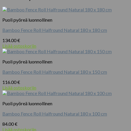
180
x
200
cm
Puoli pyöreä luonnollinen
määrä
Bamboo Fence Roll Halfround Natural 180 x 180 cm
134.00
€
Lisää ostoskoriin
Puoli pyöreä luonnollinen
Bamboo Fence Roll Halfround Natural 180 x 150 cm
116.00
€
Lisää ostoskoriin
Puoli pyöreä luonnollinen
Bamboo Fence Roll Halfround Natural 180 x 100 cm
84.00
€
Lisää ostoskoriin