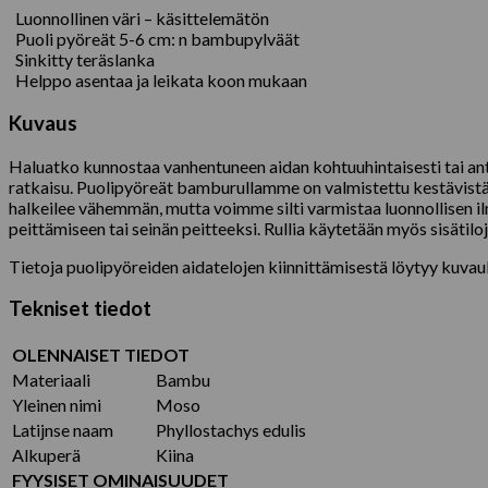
Luonnollinen väri – käsittelemätön
Puoli pyöreät 5-6 cm: n bambupylväät
Sinkitty teräslanka
Helppo asentaa ja leikata koon mukaan
Kuvaus
Haluatko kunnostaa vanhentuneen aidan kohtuuhintaisesti tai an
ratkaisu. Puolipyöreät bamburullamme on valmistettu kestävistä 
halkeilee vähemmän, mutta voimme silti varmistaa luonnollisen i
peittämiseen tai seinän peitteeksi. Rullia käytetään myös sisätilo
Tietoja puolipyöreiden aidatelojen kiinnittämisestä löytyy kuvauks
Tekniset tiedot
OLENNAISET TIEDOT
Materiaali
Bambu
Yleinen nimi
Moso
Latijnse naam
Phyllostachys edulis
Alkuperä
Kiina
FYYSISET OMINAISUUDET