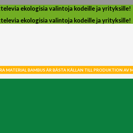
evia ekologisia valintoja kodeille ja yrityksille!
evia ekologisia valintoja kodeille ja yrityksille!
RA MATERIAL BAMBUS ÄR BÄSTA KÄLLAN TILL PRODUKTION AV 