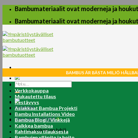
Skip
Bambumateriaalit ovat moderneja ja houkuttel
to
content
Bambumateriaalit ovat moderneja ja houkuttel
BAMBUS ÄR BÄSTA MILJÖ HÅLLBA
Etsi:
Koti
Verkkokauppa
Mukautettu tilaus
Kestävyys
Kirjaudu
Asiakkaat Bambua Projekti
Bambu Installations Video
Ostoskori /
0.00
€
0
Bambua Blogi / Vinkkejä
Kaikkea bambua
Ostoskori on tyhjä.
Rahtimaksu tilauksesta
Bambujen ylläpito ja hoito