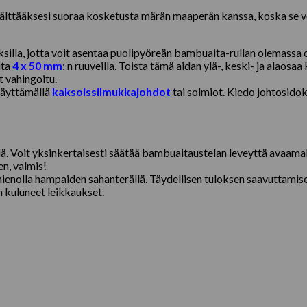
 välttääksesi suoraa kosketusta märän maaperän kanssa, koska se vo
illa, jotta voit asentaa puolipyöreän bambuaita-rullan olemassa o
ita
4 x 50 mm
: n ruuveilla. Toista tämä aidan ylä-, keski- ja alao
t vahingoitu.
käyttämällä
kaksoissilmukkajohdot
tai solmiot. Kiedo johtosido
ä. Voit yksinkertaisesti säätää bambuaitaustelan leveyttä avaamall
en, valmis!
ienolla hampaiden sahanterällä. Täydellisen tuloksen saavuttami
n kuluneet leikkaukset.