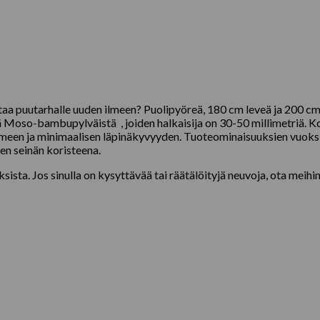
taa puutarhalle uuden ilmeen? Puolipyöreä, 180 cm leveä ja 200 c
Moso-bambupylväistä , joiden halkaisija on 30-50 millimetriä. Kos
lmeen ja minimaalisen läpinäkyvyyden. Tuoteominaisuuksien vuoksi
jen seinän koristeena.
ista. Jos sinulla on kysyttävää tai räätälöityjä neuvoja, ota meihin