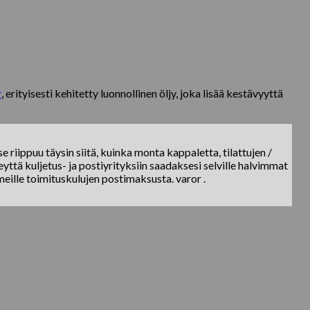
r
, erityisesti kehitetty luonnollinen öljy, joka lisää kestävyyttä
e riippuu täysin siitä, kuinka monta kappaletta, tilattujen /
yttä kuljetus- ja postiyrityksiin saadaksesi selville halvimmat
meille toimituskulujen postimaksusta. varor .