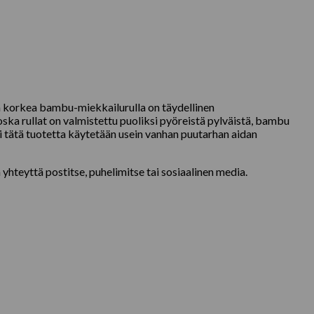
m korkea bambu-miekkailurulla on täydellinen
ka rullat on valmistettu puoliksi pyöreistä pylväistä, bambu
 tätä tuotetta käytetään usein vanhan puutarhan aidan
 yhteyttä postitse, puhelimitse tai sosiaalinen media.