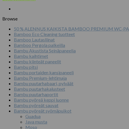
Browse
50 % ALENNUS KAIKISTA BAMBOO PREMIUM WC-PA
Bamboo Eco Cleaning tuotteet
Bamboo Lautasliinat
Bamboo Pergola palkeilla
Bambu Akustista Seinäpaneelia
Bambu kaihtimet
Bambu kiinteät paneelit
Bambu pitsi
Bambu portaiden kansipaneeli
Bambu Premium-lehtimaja
Bambu puutarhabaari, pylväät
Bambu puutarhakalusteet
Bambu puutarhaportit
Bambu pyöreä keppi luonne
Bambu pyöreät sauvat
Bambu pyöreät syömäpuikot
Guadua
Java musta
Moso