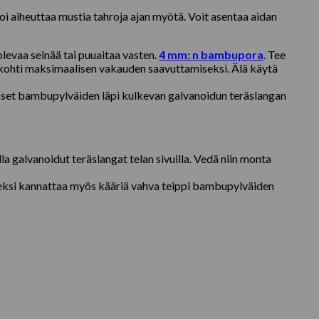
i aiheuttaa mustia tahroja ajan myötä. Voit asentaa aidan
levaa seinää tai puuaitaa vasten.
4 mm: n bambupora
. Tee
saa kohti maksimaalisen vakauden saavuttamiseksi. Älä käytä
kset bambupylväiden läpi kulkevan galvanoidun teräslangan
a galvanoidut teräslangat telan sivuilla. Vedä niin monta
seksi kannattaa myös kääriä vahva teippi bambupylväiden