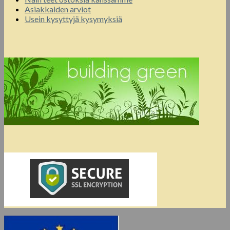
Asiakkaiden arviot
Usein kysyttyjä kysymyksiä