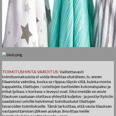
TOIMITUSHINTA VAROITUS:
Valitettavasti
toimitusmaksuista ei voida ilmoittaa etukäteen, ts. ennen
tilaamista valmiina, koska se riippuu täysin siitä, kuinka monta
kappaletta, tilattujen / ostettujen tuotteiden kokonaispaino ja
mitat (pituus x korkeus x leveys) ovat. Siksi meidän on ensin
tilauksen saatuaan otettava yhteyttä kuljetus- ja postiyrityksiin
saadaksesi selville halvimmat toimituskulut tilattujen
tavaroiden toimitukselle. Tämä tarkoittaa, että vasta tilauksen
vastaanottamisen jälkeen asiakas ilmoittaa meille
toimituskulujen postimaksusta. varor .