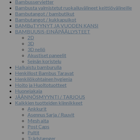
Bambusservietter
Bambusta valmistetut ruokailuvälineet keittiövälineille
Bambutangot / bambutikut
Bambutangot / kukkapuikot
BAMBuTYYNYT JA VUODEN KANSI
BAMBUUSIS-EINÄPÄÄLLYSTEET
2D
3D
3D neliö
Akustiset paneelit
Seinän koristelu
Halkaistu bamburulla
Henkillost Bambus Taravat
Henkilökohtainen hygienia
Hoito ja Huoltotuotteet
Huonejakaja
JÄÄNNÖSMYYNTI / TARJOUS
Kaikkien tuotteiden kiinnikkeet
Ankkurit
Asennus Sarja / Ruuvit
Mesh aita
Post Caps
Pultit
Trådstænger