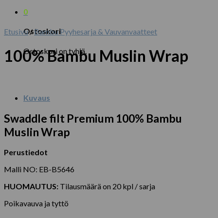
0
Ostoskori
Etusivu
/
Bambu Pyyhesarja & Vauvanvaatteet
Ostoskori on tyhjä.
100% Bambu Muslin Wrap
Kuvaus
Swaddle filt Premium 100% Bambu
Muslin Wrap
Perustiedot
Malli NO: EB-B5646
HUOMAUTUS:
Tilausmäärä on 20 kpl / sarja
Poikavauva ja tyttö