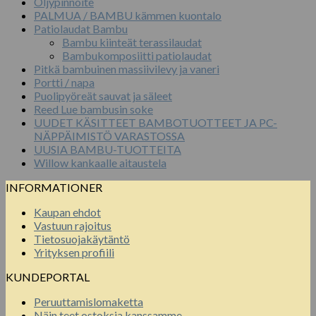
Öljypinnoite
PALMUA / BAMBU kämmen kuontalo
Patiolaudat Bambu
Bambu kiinteät terassilaudat
Bambukomposiitti patiolaudat
Pitkä bambuinen massiivilevy ja vaneri
Portti / napa
Puolipyöreät sauvat ja säleet
Reed Lue bambusin soke
UUDET KÄSITTEET BAMBOTUOTTEET JA PC-
NÄPPÄIMISTÖ VARASTOSSA
UUSIA BAMBU-TUOTTEITA
Willow kankaalle aitaustela
INFORMATIONER
Kaupan ehdot
Vastuun rajoitus
Tietosuojakäytäntö
Yrityksen profiili
KUNDEPORTAL
Peruuttamislomaketta
Näin teet ostoksia kanssamme