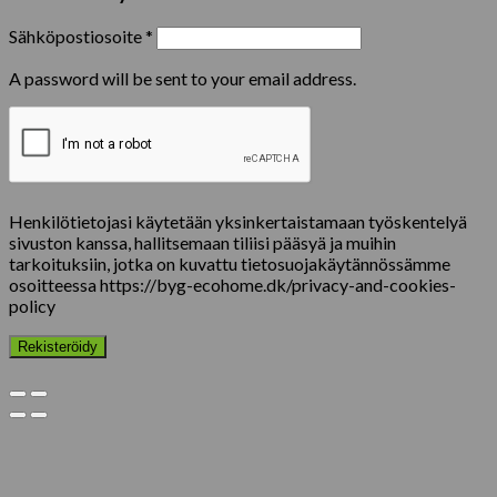
Sähköpostiosoite
*
A password will be sent to your email address.
Henkilötietojasi käytetään yksinkertaistamaan työskentelyä
sivuston kanssa, hallitsemaan tiliisi pääsyä ja muihin
tarkoituksiin, jotka on kuvattu tietosuojakäytännössämme
osoitteessa https://byg-ecohome.dk/privacy-and-cookies-
policy
Rekisteröidy