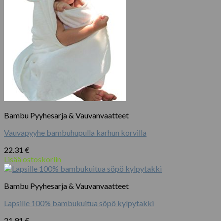
Voit
tehdä
valinnat
tuotteen
sivulla.
Bambu Pyyhesarja & Vauvanvaatteet
Vauvapyyhe bambuhupulla karhun korvilla
22.31
€
Lisää ostoskoriin
Bambu Pyyhesarja & Vauvanvaatteet
Lapsille 100% bambukuitua söpö kylpytakki
21.91
€