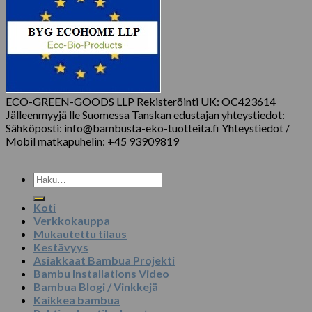
ECO-GREEN-GOODS LLP Rekisteröinti UK: OC423614
Jälleenmyyjä lle Suomessa Tanskan edustajan yhteystiedot:
Sähköposti: info@bambusta-eko-tuotteita.fi Yhteystiedot /
Mobil matkapuhelin: +45 93909819
Etsi:
Koti
Verkkokauppa
Mukautettu tilaus
Kestävyys
Asiakkaat Bambua Projekti
Bambu Installations Video
Bambua Blogi / Vinkkejä
Kaikkea bambua