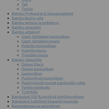
Tali
Tonkin
Bambu Pyyhesarja & Vauvanvaatteet
Bambu Ruoko-aita
Bambu verhous ja peitelevyt
Bambu vesipullot
Bambu-aitalevyt
Giant Jättiläinen luonnollinen
Giant Jättiläinen musta
Kudottu luonnollinen
Kudottu musta
Trendline musta
Bambu-aitaustela
Deluxe Black
Deluxe luonnollinen
Luonnollinen
Puoli pyöreä luonnollinen
Puoli pyöreät mustat bambuaita-rullat
Tonkin miekkailu
TUMMA
Bambuiset 100 % pestävät keittiöpyyhkeet
Bambuiset kaihtimet Elegantti muotoilu
Bambulamppu ja varjostimet