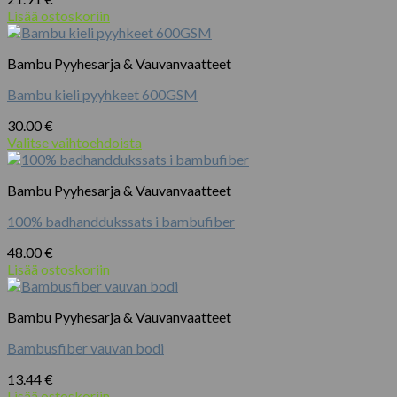
Lisää ostoskoriin
Bambu Pyyhesarja & Vauvanvaatteet
Bambu kieli pyyhkeet 600GSM
30.00
€
Valitse vaihtoehdoista
Tällä
tuotteella
Bambu Pyyhesarja & Vauvanvaatteet
on
useampi
100% badhanddukssats i bambufiber
muunnelma.
Voit
48.00
€
tehdä
Lisää ostoskoriin
valinnat
tuotteen
sivulla.
Bambu Pyyhesarja & Vauvanvaatteet
Bambusfiber vauvan bodi
13.44
€
Lisää ostoskoriin