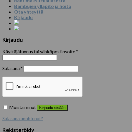
Rahtimaksu tilauksesta
Bambujen ylläpito ja hoito
Ota yhteyttä
Kirjaudu
Kirjaudu
Käyttäjätunnus tai sähköpostiosoite
*
Salasana
*
Muista minut
Kirjaudu sisään
Salasana unohtunut?
Rekisteröidy