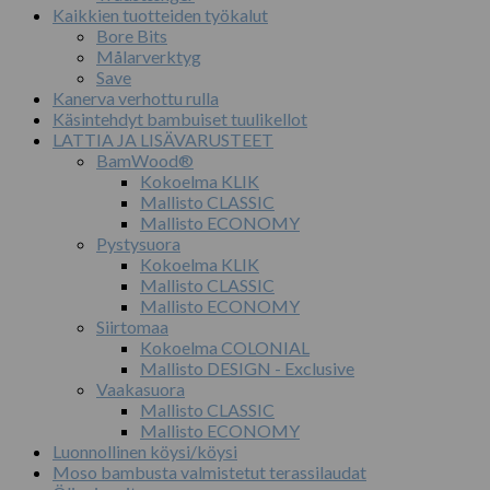
Kaikkien tuotteiden työkalut
Bore Bits
Målarverktyg
Save
Kanerva verhottu rulla
Käsintehdyt bambuiset tuulikellot
LATTIA JA LISÄVARUSTEET
BamWood®
Kokoelma KLIK
Mallisto CLASSIC
Mallisto ECONOMY
Pystysuora
Kokoelma KLIK
Mallisto CLASSIC
Mallisto ECONOMY
Siirtomaa
Kokoelma COLONIAL
Mallisto DESIGN - Exclusive
Vaakasuora
Mallisto CLASSIC
Mallisto ECONOMY
Luonnollinen köysi/köysi
Moso bambusta valmistetut terassilaudat