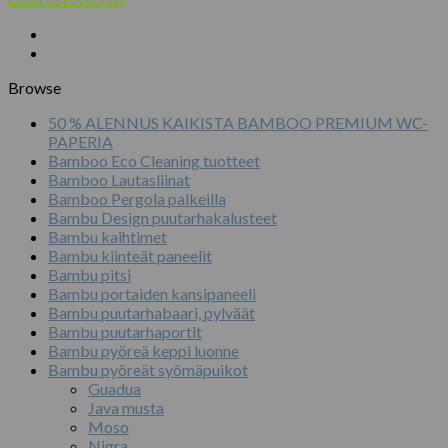
Browse
50 % ALENNUS KAIKISTA BAMBOO PREMIUM WC-
PAPERIA
Bamboo Eco Cleaning tuotteet
Bamboo Lautasliinat
Bamboo Pergola palkeilla
Bambu Design puutarhakalusteet
Bambu kaihtimet
Bambu kiinteät paneelit
Bambu pitsi
Bambu portaiden kansipaneeli
Bambu puutarhabaari, pylväät
Bambu puutarhaportit
Bambu pyöreä keppi luonne
Bambu pyöreät syömäpuikot
Guadua
Java musta
Moso
Nigra