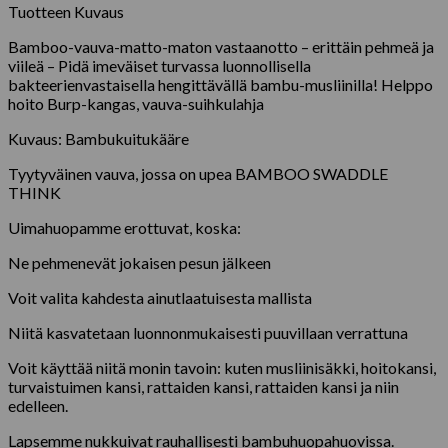
Tuotteen Kuvaus
Bamboo-vauva-matto-maton vastaanotto – erittäin pehmeä ja
viileä – Pidä imeväiset turvassa luonnollisella
bakteerienvastaisella hengittävällä bambu-musliinilla! Helppo
hoito Burp-kangas, vauva-suihkulahja
Kuvaus: Bambukuitukääre
Tyytyväinen vauva, jossa on upea BAMBOO SWADDLE
THINK
Uimahuopamme erottuvat, koska:
Ne pehmenevät jokaisen pesun jälkeen
Voit valita kahdesta ainutlaatuisesta mallista
Niitä kasvatetaan luonnonmukaisesti puuvillaan verrattuna
Voit käyttää niitä monin tavoin: kuten musliinisäkki, hoitokansi,
turvaistuimen kansi, rattaiden kansi, rattaiden kansi ja niin
edelleen.
Lapsemme nukkuivat rauhallisesti bambuhuopahuovissa.