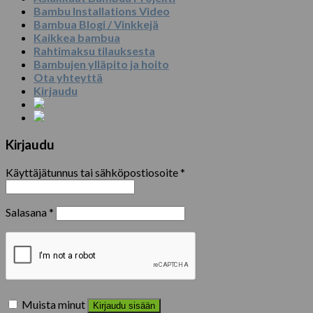
Bambu Installations Video
Bambua Blogi / Vinkkejä
Kaikkea bambua
Rahtimaksu tilauksesta
Bambujen ylläpito ja hoito
Ota yhteyttä
Kirjaudu
Kirjaudu
Käyttäjätunnus tai sähköpostiosoite
*
Salasana
*
Muista minut
Kirjaudu sisään