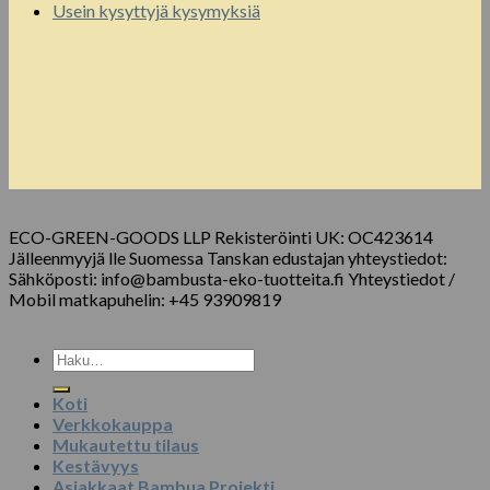
Usein kysyttyjä kysymyksiä
ECO-GREEN-GOODS LLP Rekisteröinti UK: OC423614
Jälleenmyyjä lle Suomessa Tanskan edustajan yhteystiedot:
Sähköposti: info@bambusta-eko-tuotteita.fi Yhteystiedot /
Mobil matkapuhelin: +45 93909819
Etsi:
Koti
Verkkokauppa
Mukautettu tilaus
Kestävyys
Asiakkaat Bambua Projekti